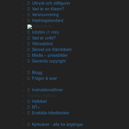
Uttryck och stilfigurer
FÖRSTA KRÖNIKEBOKEN
Vad är en Kiasm?
Versnumrering
Hashtagstandard
Släkttavlor
Kärnbibeln
(kap 1-9)
Infofilm (1 min)
Vad är unikt?
Israels historia
Vittnesbörd
Skrivet om Kärnbibeln
Adam – Noa
(
1 Mos 5
,
Luk 3:36-38
)
Media – pressbilder
1
Generös copyright
Adam,
1
Set,
Blogg
Enosh,
Frågor & svar
Instruktionsfilmer
Kenan,
2
Tryckta utgåvor
Mahalalel,
Helbibel
Jared,
NT+
Enskilda bibelböcker
Henok
,
3
(hebr.
Chanoch
)
Kyrkoåret - alla tre årgångar
Metoshelach,