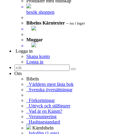
Produkter med budskap
besök shoppen
Bibelns Kärntexter
–
nu i lager
Muggar
Logga in
Skapa konto
Logga in
Om
Bibeln
Världens mest lästa bok
Svenska översättningar
Förkortningar
Uttryck och stilfigurer
Vad är en Kiasm?
Versnumrering
Hashtagstandard
Kärnbibeln
Infofilm (1 min)