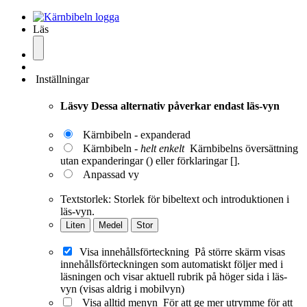
Läs
Inställningar
Läsvy
Dessa alternativ påverkar endast läs-vyn
Kärnbibeln - expanderad
Kärnbibeln -
helt enkelt
Kärnbibelns översättning
utan expanderingar () eller förklaringar [].
Anpassad vy
Textstorlek:
Storlek för bibeltext och introduktionen i
läs-vyn.
Liten
Medel
Stor
Visa innehållsförteckning
På större skärm visas
innehållsförteckningen som automatiskt följer med i
läsningen och visar aktuell rubrik på höger sida i läs-
vyn (visas aldrig i mobilvyn)
Visa alltid menyn
För att ge mer utrymme för att