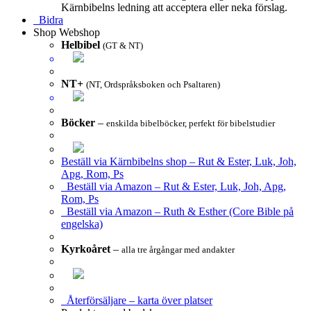
Kärnbibelns ledning att acceptera eller neka förslag.
Bidra
Shop
Webshop
Helbibel
(GT & NT)
NT+
(NT, Ordspråksboken och Psaltaren)
Böcker
–
enskilda bibelböcker, perfekt för bibelstudier
Beställ via Kärnbibelns shop – Rut & Ester, Luk, Joh,
Apg, Rom, Ps
Beställ via Amazon – Rut & Ester, Luk, Joh, Apg,
Rom, Ps
Beställ via Amazon – Ruth & Esther (Core Bible på
engelska)
Kyrkoåret
–
alla tre årgångar med andakter
Återförsäljare – karta över platser