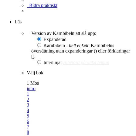
Bidra praktiskt
Ge en gåva
Läs
Version av Kärnbibeln att slå upp:
Expanderad
Kärnbibeln -
helt enkelt
Kärnbibelns
översättning utan expanderingar () eller förklaringar
[].
Interlinjär
Bibelord på olika teman
Välj bok
1 Mos
intro
1
2
3
4
5
6
7
8