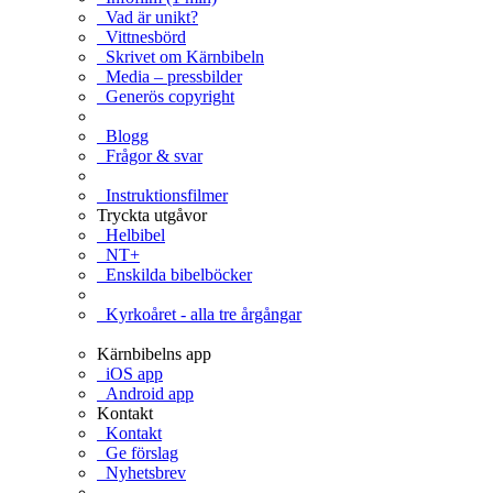
Vad är unikt?
Vittnesbörd
Skrivet om Kärnbibeln
Media – pressbilder
Generös copyright
Blogg
Frågor & svar
Instruktionsfilmer
Tryckta utgåvor
Helbibel
NT+
Enskilda bibelböcker
Kyrkoåret - alla tre årgångar
Kärnbibelns app
iOS app
Android app
Kontakt
Kontakt
Ge förslag
Nyhetsbrev