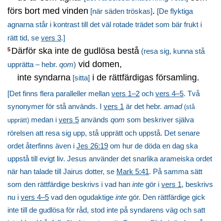
förs bort med vinden
.
[när säden tröskas]
[De flyktiga
agnarna står i kontrast till det väl rotade trädet som bär frukt i
rätt tid, se
vers 3
.]
Därför ska inte de gudlösa bestå
5
(resa sig, kunna stå
vid domen,
upprätta – hebr.
qom
)
inte syndarna
i de rättfärdigas församling.
[sitta]
[Det finns flera paralleller mellan
vers 1–2
och
vers 4–5
. Två
synonymer för stå används. I
vers 1
är det hebr.
amad
(stå
medan i
vers 5
används
qom
som beskriver själva
upprätt)
rörelsen att resa sig upp, stå upprätt och uppstå. Det senare
ordet återfinns även i
Jes 26:19
om hur de döda en dag ska
uppstå till evigt liv. Jesus använder det snarlika arameiska ordet
när han talade till Jairus dotter, se
Mark 5:41
. På samma sätt
som den rättfärdige beskrivs i vad han
inte
gör i
vers 1
, beskrivs
nu i
vers 4–5
vad den ogudaktige
inte
gör. Den rättfärdige gick
inte till de gudlösa för råd, stod inte på syndarens väg och satt