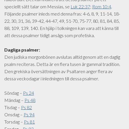
speciellt sätt talar om Messias, se
Luk 22:37
;
Rom 10:4
.
Följande psalmer inleds med denna fras: 4-6, 8, 9, 11-14, 18-
22, 30, 31, 36, 39-42, 44-47, 49, 51-70, 75-77, 80, 81, 84, 85,
88, 109, 139, 140. En hjälp i tolkningen kan vara att känna till
att dessa psalmer tidigt ansågs som profetiska.
Dagliga psalmer:
Den judiska morgonbönen avslutas alltid genom att en daglig
psalm reciteras. Detta är en flera tusen år gammal tradition.
Den grekiska översättningen av Psaltaren anger flera av
dessa veckodagar i inledningen till dessa psalmer.
Söndag –
Ps 24
Måndag –
Ps 48
Tisdag –
Ps 82
Onsdag –
Ps 94
Torsdag –
Ps 81
Fredag –
Ps 93