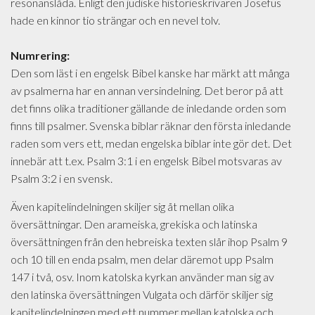
resonanslåda. Enligt den judiske historieskrivaren Josefus
hade en kinnor tio strängar och en nevel tolv.
Numrering:
Den som läst i en engelsk Bibel kanske har märkt att många
av psalmerna har en annan versindelning. Det beror på att
det finns olika traditioner gällande de inledande orden som
finns till psalmer. Svenska biblar räknar den första inledande
raden som vers ett, medan engelska biblar inte gör det. Det
innebär att t.ex. Psalm 3:1 i en engelsk Bibel motsvaras av
Psalm 3:2 i en svensk.
Även kapitelindelningen skiljer sig åt mellan olika
översättningar. Den arameiska, grekiska och latinska
översättningen från den hebreiska texten slår ihop Psalm 9
och 10 till en enda psalm, men delar däremot upp Psalm
147 i två, osv. Inom katolska kyrkan använder man sig av
den latinska översättningen Vulgata och därför skiljer sig
kapitelindelningen med ett nummer mellan katolska och