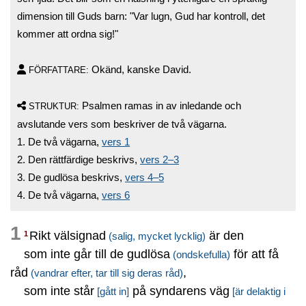
dimension till Guds barn: "Var lugn, Gud har kontroll, det
kommer att ordna sig!"
Okänd, kanske David.
FÖRFATTARE:
Psalmen ramas in av inledande och
STRUKTUR:
avslutande vers som beskriver de två vägarna.
1. De två vägarna,
vers 1
2. Den rättfärdige beskrivs,
vers 2–3
3. De gudlösa beskrivs,
vers 4–5
4. De två vägarna,
vers 6
1
Rikt välsignad
är den
1
(salig, mycket lycklig)
som inte går till de gudlösa
för att få
(ondskefulla)
råd
,
(vandrar efter, tar till sig deras råd)
som inte står
på syndarens väg
[gått in]
[är delaktig i