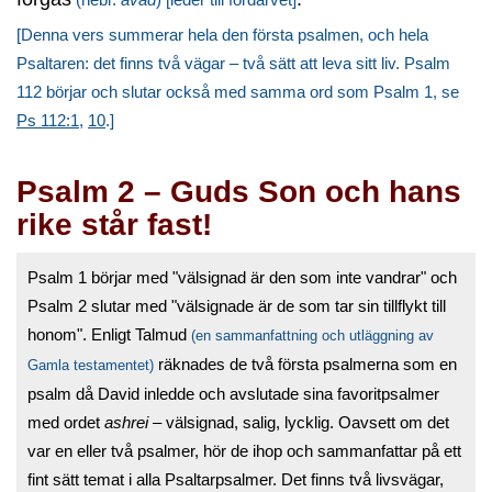
[Denna vers summerar hela den första psalmen, och hela
Psaltaren: det finns två vägar – två sätt att leva sitt liv. Psalm
112 börjar och slutar också med samma ord som Psalm 1, se
Ps 112:1
,
10
.]
Psalm 2 – Guds Son och hans
rike står fast!
Psalm 1 börjar med "välsignad är den som inte vandrar" och
Psalm 2 slutar med "välsignade är de som tar sin tillflykt till
honom". Enligt Talmud
(en sammanfattning och utläggning av
räknades de två första psalmerna som en
Gamla testamentet)
psalm då David inledde och avslutade sina favoritpsalmer
med ordet
ashrei
– välsignad, salig, lycklig. Oavsett om det
var en eller två psalmer, hör de ihop och sammanfattar på ett
fint sätt temat i alla Psaltarpsalmer. Det finns två livsvägar,