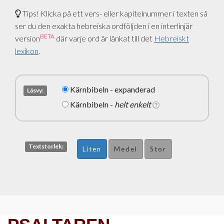
Tips! Klicka på ett vers- eller kapitelnummer i texten så
ser du den exakta hebreiska ordföljden i en interlinjär
BETA
version
där varje ord är länkat till det
Hebreiskt
lexikon
.
Kärnbibeln - expanderad
Läsvy:
Kärnbibeln -
helt enkelt
Textstorlek:
Liten
Medel
Stor