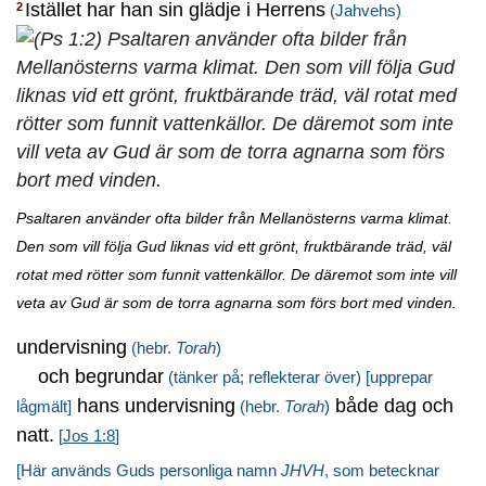
Istället har han sin glädje i Herrens
2
(Jahvehs)
Psaltaren använder ofta bilder från Mellanösterns varma klimat.
Den som vill följa Gud liknas vid ett grönt, fruktbärande träd, väl
rotat med rötter som funnit vattenkällor. De däremot som inte vill
veta av Gud är som de torra agnarna som förs bort med vinden.
undervisning
(hebr.
Torah
)
och begrundar
(tänker på; reflekterar över)
[upprepar
hans undervisning
både dag och
lågmält]
(hebr.
Torah
)
natt.
[
Jos 1:8
]
[Här används Guds personliga namn
JHVH
, som betecknar