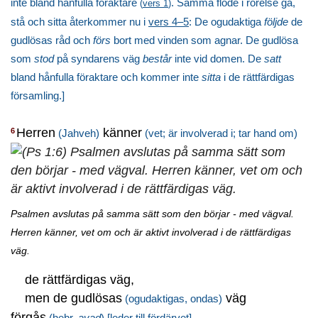
inte bland hånfulla föraktare
. Samma flöde i rörelse gå,
(
vers 1
)
stå och sitta återkommer nu i
vers 4–5
: De ogudaktiga
följde
de
gudlösas råd och
förs
bort med vinden som agnar. De gudlösa
som
stod
på syndarens väg
består
inte vid domen. De
satt
bland hånfulla föraktare och kommer inte
sitta
i de rättfärdigas
församling.]
Herren
känner
6
(Jahveh)
(vet; är involverad i; tar hand om)
Psalmen avslutas på samma sätt som den börjar - med vägval.
Herren känner, vet om och är aktivt involverad i de rättfärdigas
väg.
de rättfärdigas väg,
men de gudlösas
väg
(ogudaktigas, ondas)
förgås
.
(hebr.
avad
)
[leder till fördärvet]