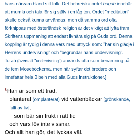
hans närvaro bland sitt folk. Det hebreiska ordet
hagah
innebär
att mumla och tala för sig själv i en låg ton. Ordet "meditation"
skulle också kunna användas, men då samma ord ofta
förknippas med österländsk religion är det viktigt att lyfta fram
Skriftens uppmaning att endast livnära sig på Guds ord. Denna
koppling är tydlig i denna vers med uttryck som: "har sin glädje i
Herrens undervisning" och "begrundar hans undervisning".
Torah
används ofta som benämning på
(översatt "undervisning")
de fem Moseböckerna, men här syftar det bredare och
innefattar hela Bibeln med alla Guds instruktioner.]
Han är som ett träd,
3
planterat
vid vattenbäckar
(omplanterat)
[grönskande,
,
fullt av liv]
som bär sin frukt i rätt tid
och vars löv inte vissnar.
Och allt han gör, det lyckas väl.