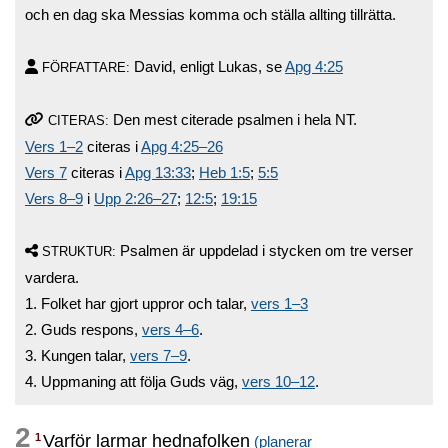
och en dag ska Messias komma och ställa allting tillrätta.
David, enligt Lukas, se
Apg 4:25
FÖRFATTARE:
Den mest citerade psalmen i hela NT.
CITERAS:
Vers 1–2
citeras i
Apg 4:25–26
Vers 7
citeras i
Apg 13:33
;
Heb 1:5
;
5:5
Vers 8–9
i
Upp 2:26–27
;
12:5
;
19:15
Psalmen är uppdelad i stycken om tre verser
STRUKTUR:
vardera.
1. Folket har gjort uppror och talar,
vers 1–3
2. Guds respons,
vers 4–6
.
3. Kungen talar,
vers 7–9
.
4. Uppmaning att följa Guds väg,
vers 10–12
.
2
Varför larmar hednafolken
1
(planerar