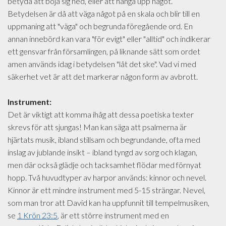
betyda att böja sig ned, eller att hänga upp något.
Betydelsen är då att väga något på en skala och blir till en
uppmaning att "väga" och begrunda föregående ord. En
annan innebörd kan vara "för evigt" eller "alltid" och indikerar
ett gensvar från församlingen, på liknande sätt som ordet
amen används idag i betydelsen "låt det ske". Vad vi med
säkerhet vet är att det markerar någon form av avbrott.
Instrument:
Det är viktigt att komma ihåg att dessa poetiska texter
skrevs för att sjungas! Man kan säga att psalmerna är
hjärtats musik, ibland stillsam och begrundande, ofta med
inslag av jublande insikt – ibland tyngd av sorg och klagan,
men där också glädje och tacksamhet flödar med förnyat
hopp. Två huvudtyper av harpor används: kinnor och nevel.
Kinnor är ett mindre instrument med 5-15 strängar. Nevel,
som man tror att David kan ha uppfunnit till tempelmusiken,
se
1 Krön 23:5
, är ett större instrument med en