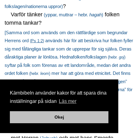
?
folkslagen/nationerna uppror)
Varför tänker
folken
(yppar, muttrar – hebr.
hagah
)
tomma tankar?
[Samma ord som används om den rättfärdige som begrundar
Herrens ord
används här för att beskriva hur folken fyller
(
Ps 1:2
)
sig med fåfängliga tankar som de upprepar för sig själva. Deras
dåraktiga planer är lönlösa. Hednafolken/folkslagen
(hebr.
goj
)
syftar på folk som förenas av ett landområde, medan det andra
ordet folken
mer har att göra med etnicitet. Det finns
(hebr.
leom
)
en övergång från det mer allmänna i "hednafolken/folkslagen"
till att mer specifikt peka ut "kungarna och härskarna" för
(
vers 1
)
Kärnbibeln använder kakor för att spara dina
dessa i
vers 2
. Crescendot kommer i
vers 3
med deras
inställningar på sidan
Läs mer
föraktfulla uttalande.]
Okej
Jordens kungar reser sig
2
och härskarna samlar sig
mot Herren
och mot hans Smorde