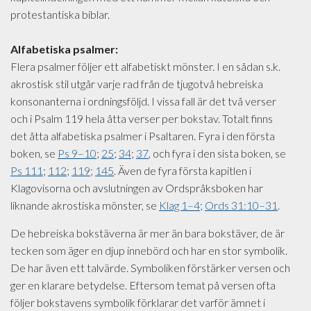
protestantiska biblar.
Alfabetiska psalmer:
Flera psalmer följer ett alfabetiskt mönster. I en sådan s.k.
akrostisk stil utgår varje rad från de tjugotvå hebreiska
konsonanterna i ordningsföljd. I vissa fall är det två verser
och i Psalm 119 hela åtta verser per bokstav. Totalt finns
det åtta alfabetiska psalmer i Psaltaren. Fyra i den första
boken, se
Ps 9–10
;
25
;
34
;
37
, och fyra i den sista boken, se
Ps 111
;
112
;
119
;
145
. Även de fyra första kapitlen i
Klagovisorna och avslutningen av Ordspråksboken har
liknande akrostiska mönster, se
Klag 1–4
;
Ords 31:10–31
.
De hebreiska bokstäverna är mer än bara bokstäver, de är
tecken som äger en djup innebörd och har en stor symbolik.
De har även ett talvärde. Symboliken förstärker versen och
ger en klarare betydelse. Eftersom temat på versen ofta
följer bokstavens symbolik förklarar det varför ämnet i