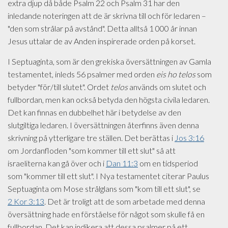
extra djup då både Psalm 22 och Psalm 31 har den
inledande noteringen att de är skrivna till och för ledaren –
"den som strålar på avstånd". Detta alltså 1 000 år innan
Jesus uttalar de av Anden inspirerade orden på korset.
I Septuaginta, som är den grekiska översättningen av Gamla
testamentet, inleds 56 psalmer med orden
eis ho telos
som
betyder "för/till slutet". Ordet
telos
används om slutet och
fullbordan, men kan också betyda den högsta civila ledaren.
Det kan finnas en dubbelhet här i betydelse av den
slutgiltiga ledaren. I översättningen återfinns även denna
skrivning på ytterligare tre ställen. Det berättas i
Jos 3:16
om Jordanfloden "som kommer till ett slut" så att
israeliterna kan gå över och i
Dan 11:3
om en tidsperiod
som "kommer till ett slut". I Nya testamentet citerar Paulus
Septuaginta om Mose strålglans som "kom till ett slut", se
2 Kor 3:13
. Det är troligt att de som arbetade med denna
översättning hade en förståelse för något som skulle få en
fullbordan. Det kan indikera att dessa psalmer på ett