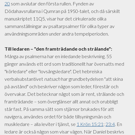
20
som avslutar den första rullen. Fynden av
Dödahavsrullarna i Qumran på 1950-talet, och då särskilt
manuskriptet 11Q5, visar hur det cirkulerade olika
sammanställningar av psaltarpsalmer för olika typer av
användningsområden under andra tempelperioden.
Till ledaren – "den framträdande och strålande":
Många av psalmerna har en inledande beskrivning. 55
gånger används ett ord som traditionellt har översatts med
"körledare" eller "lovsångsledare". Det hebreiska
verbalsubstantivet
natsach
har grundbetydelsen "att skina
på avstånd" och beskriver någon som leder, förestår och
övervakar. Det betecknar något som är rent, strålande och
framträdande – som överglänser allt annat och orubbligt
står fast. På samma sätt som stjärnor brukades för att
navigera, användes ordet för både tillsyningsmän och
musikledare – alla leviter i tjänst, se
1 Krön 15:21
;
23:4
. En
ledare är också någon som visar vägen. När Daniel beskrivs