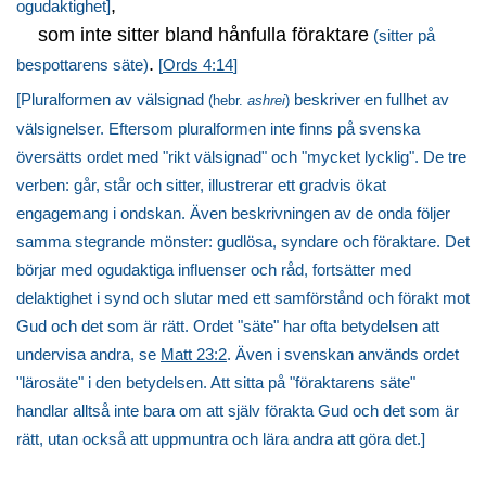
,
ogudaktighet]
som inte sitter bland hånfulla föraktare
(sitter på
.
bespottarens säte)
[
Ords 4:14
]
[Pluralformen av välsignad
beskriver en fullhet av
(hebr.
ashrei
)
välsignelser. Eftersom pluralformen inte finns på svenska
översätts ordet med "rikt välsignad" och "mycket lycklig". De tre
verben: går, står och sitter, illustrerar ett gradvis ökat
engagemang i ondskan. Även beskrivningen av de onda följer
samma stegrande mönster: gudlösa, syndare och föraktare. Det
börjar med ogudaktiga influenser och råd, fortsätter med
delaktighet i synd och slutar med ett samförstånd och förakt mot
Gud och det som är rätt. Ordet "säte" har ofta betydelsen att
undervisa andra, se
Matt 23:2
. Även i svenskan används ordet
"lärosäte" i den betydelsen. Att sitta på "föraktarens säte"
handlar alltså inte bara om att själv förakta Gud och det som är
rätt, utan också att uppmuntra och lära andra att göra det.]