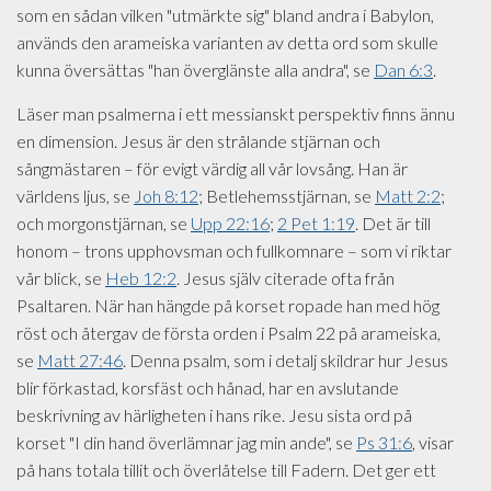
som en sådan vilken "utmärkte sig" bland andra i Babylon,
används den arameiska varianten av detta ord som skulle
kunna översättas "han överglänste alla andra", se
Dan 6:3
.
Läser man psalmerna i ett messianskt perspektiv finns ännu
en dimension. Jesus är den strålande stjärnan och
sångmästaren – för evigt värdig all vår lovsång. Han är
världens ljus, se
Joh 8:12
; Betlehemsstjärnan, se
Matt 2:2
;
och morgonstjärnan, se
Upp 22:16
;
2 Pet 1:19
. Det är till
honom – trons upphovsman och fullkomnare – som vi riktar
vår blick, se
Heb 12:2
. Jesus själv citerade ofta från
Psaltaren. När han hängde på korset ropade han med hög
röst och återgav de första orden i Psalm 22 på arameiska,
se
Matt 27:46
. Denna psalm, som i detalj skildrar hur Jesus
blir förkastad, korsfäst och hånad, har en avslutande
beskrivning av härligheten i hans rike. Jesu sista ord på
korset "I din hand överlämnar jag min ande", se
Ps 31:6
, visar
på hans totala tillit och överlåtelse till Fadern. Det ger ett