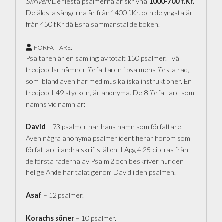
Skriven:
De flesta psalmerna är skrivna
1000-700 f.Kr.
De äldsta sångerna är från 1400 f.Kr. och de yngsta är
från 450 f.Kr då Esra sammanställde boken.
FÖRFATTARE:
Psaltaren är en samling av totalt 150 psalmer. Två
tredjedelar nämner författaren i psalmens första rad,
som ibland även har med musikaliska instruktioner. En
tredjedel, 49 stycken, är anonyma. De 8 författare som
nämns vid namn är:
David
– 73 psalmer har hans namn som författare.
Även några anonyma psalmer identifierar honom som
författare i andra skriftställen. I Apg 4:25 citeras från
de första raderna av Psalm 2 och beskriver hur den
helige Ande har talat genom David i den psalmen.
Asaf
– 12 psalmer.
Korachs söner
– 10 psalmer.