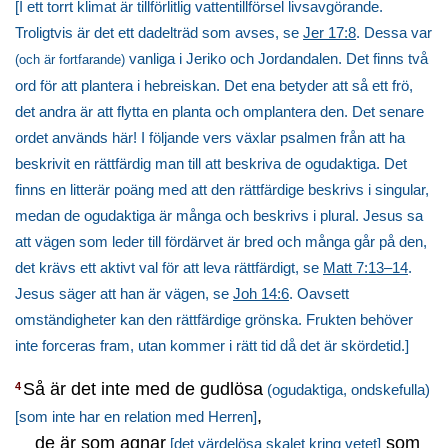
[I ett torrt klimat är tillförlitlig vattentillförsel livsavgörande.
Troligtvis är det ett dadelträd som avses, se
Jer 17:8
. Dessa var
vanliga i Jeriko och Jordandalen. Det finns två
(och är fortfarande)
ord för att plantera i hebreiskan. Det ena betyder att så ett frö,
det andra är att flytta en planta och omplantera den. Det senare
ordet används här! I följande vers växlar psalmen från att ha
beskrivit en rättfärdig man till att beskriva de ogudaktiga. Det
finns en litterär poäng med att den rättfärdige beskrivs i singular,
medan de ogudaktiga är många och beskrivs i plural. Jesus sa
att vägen som leder till fördärvet är bred och många går på den,
det krävs ett aktivt val för att leva rättfärdigt, se
Matt 7:13–14
.
Jesus säger att han är vägen, se
Joh 14:6
. Oavsett
omständigheter kan den rättfärdige grönska. Frukten behöver
inte forceras fram, utan kommer i rätt tid då det är skördetid.]
Så är det inte med de gudlösa
4
(ogudaktiga, ondskefulla)
,
[som inte har en relation med Herren]
de är som agnar
som
[det värdelösa skalet kring vetet]