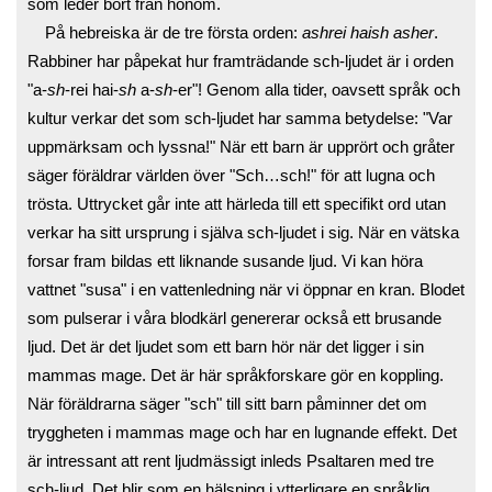
som leder bort från honom.
På hebreiska är de tre första orden:
ashrei
haish
asher
.
Rabbiner har påpekat hur framträdande sch-ljudet är i orden
"a-
sh
-rei hai-
sh
a-
sh
-er"! Genom alla tider, oavsett språk och
kultur verkar det som sch-ljudet har samma betydelse: "Var
uppmärksam och lyssna!" När ett barn är upprört och gråter
säger föräldrar världen över "Sch…sch!" för att lugna och
trösta. Uttrycket går inte att härleda till ett specifikt ord utan
verkar ha sitt ursprung i själva sch-ljudet i sig. När en vätska
forsar fram bildas ett liknande susande ljud. Vi kan höra
vattnet "susa" i en vattenledning när vi öppnar en kran. Blodet
som pulserar i våra blodkärl genererar också ett brusande
ljud. Det är det ljudet som ett barn hör när det ligger i sin
mammas mage. Det är här språkforskare gör en koppling.
När föräldrarna säger "sch" till sitt barn påminner det om
tryggheten i mammas mage och har en lugnande effekt. Det
är intressant att rent ljudmässigt inleds Psaltaren med tre
sch-ljud. Det blir som en hälsning i ytterligare en språklig