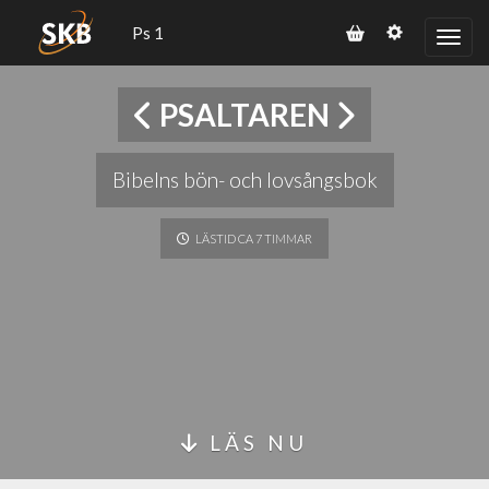
Ps 1
PSALTAREN
Bibelns bön- och lovsångsbok
LÄSTID CA 7 TIMMAR
LÄS NU