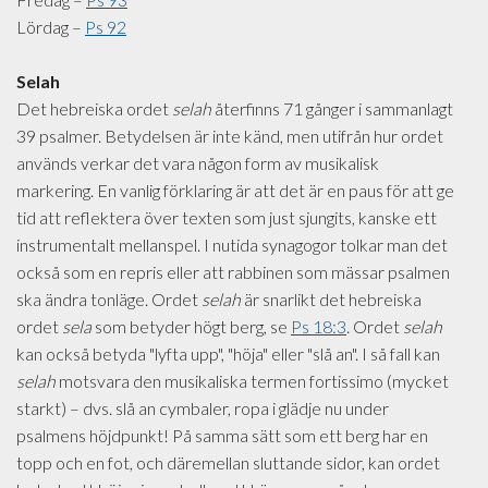
Lördag –
Ps 92
Selah
Det hebreiska ordet
selah
återfinns 71 gånger i sammanlagt
39 psalmer. Betydelsen är inte känd, men utifrån hur ordet
används verkar det vara någon form av musikalisk
markering. En vanlig förklaring är att det är en paus för att ge
tid att reflektera över texten som just sjungits, kanske ett
instrumentalt mellanspel. I nutida synagogor tolkar man det
också som en repris eller att rabbinen som mässar psalmen
ska ändra tonläge. Ordet
selah
är snarlikt det hebreiska
ordet
sela
som betyder högt berg, se
Ps 18:3
. Ordet
selah
kan också betyda "lyfta upp", "höja" eller "slå an". I så fall kan
selah
motsvara den musikaliska termen fortissimo (mycket
starkt) – dvs. slå an cymbaler, ropa i glädje nu under
psalmens höjdpunkt! På samma sätt som ett berg har en
topp och en fot, och däremellan sluttande sidor, kan ordet