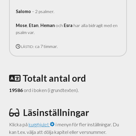
Salomo
– 2 psalmer.
Mose
,
Etan
,
Heman
och
Esra
har alla bidragit med en
psalm var.
ca 7 timmar.
LÄSTID:
Totalt antal ord
19586
ord i boken (i grundtexten).
Läsinställningar
Klicka på
kugghjulet
i menyn för fler inställningar. Du
kan t.ex. välja att dölja kapitel eller versnummer.