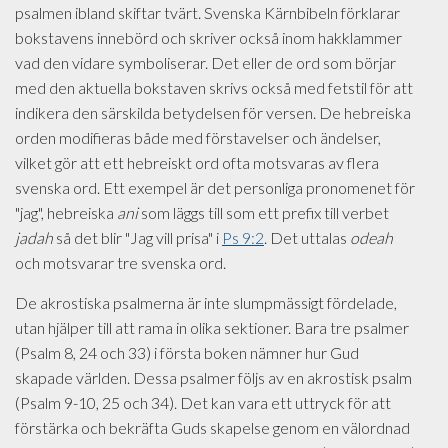
psalmen ibland skiftar tvärt. Svenska Kärnbibeln förklarar
bokstavens innebörd och skriver också inom hakklammer
vad den vidare symboliserar. Det eller de ord som börjar
med den aktuella bokstaven skrivs också med fetstil för att
indikera den särskilda betydelsen för versen. De hebreiska
orden modifieras både med förstavelser och ändelser,
vilket gör att ett hebreiskt ord ofta motsvaras av flera
svenska ord. Ett exempel är det personliga pronomenet för
"jag", hebreiska
ani
som läggs till som ett prefix till verbet
jadah
så det blir "Jag vill prisa" i
Ps 9:2
. Det uttalas
odeah
och motsvarar tre svenska ord.
De akrostiska psalmerna är inte slumpmässigt fördelade,
utan hjälper till att rama in olika sektioner. Bara tre psalmer
(Psalm 8, 24 och 33) i första boken nämner hur Gud
skapade världen. Dessa psalmer följs av en akrostisk psalm
(Psalm 9-10, 25 och 34). Det kan vara ett uttryck för att
förstärka och bekräfta Guds skapelse genom en välordnad