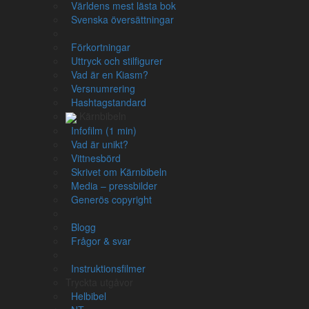
där varje ord är länkat till det
Grekiskt lexikon
.
Världens mest lästa bok
Svenska översättningar
Läsvy:
Kärnbibeln - expanderad
Förkortningar
Uttryck och stilfigurer
Kärnbibeln -
helt enkelt
Kärnbibelns
Vad är en Kiasm?
översättning utan expanderingar () eller
Versnumrering
förklaringar [].
Hashtagstandard
Kärnbibeln
Textstorlek:
Infofilm (1 min)
Liten
Medel
Stor
Vad är unikt?
Vittnesbörd
Skrivet om Kärnbibeln
Media – pressbilder
Markusevangeliet
Generös copyright
Blogg
Jesu förberedelse
Frågor & svar
Johannes Döparen banar väg
(
Matt
Instruktionsfilmer
Tryckta utgåvor
3:1-12
,
Luk 3:1-20
,
Joh 1:19-28
)
Helbibel