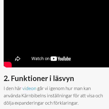
2. Funktioner i läsvyn
I den här
videon
går vi igenom hur man kan
använda Kärnbibelns inställningar för att visa och
dölja expanderingar och förklaringar.