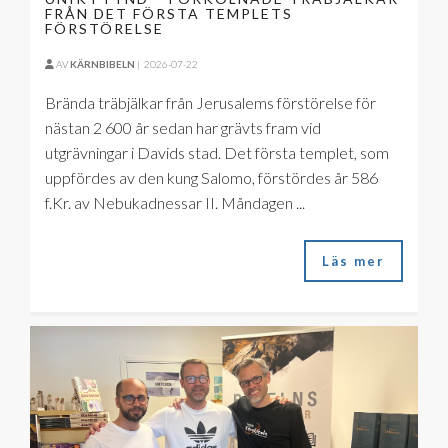
FRÅN DET FÖRSTA TEMPLETS
FÖRSTÖRELSE
AV
KÄRNBIBELN
|
2026-07-22
Brända träbjälkar från Jerusalems förstörelse för
nästan 2 600 år sedan har grävts fram vid
utgrävningar i Davids stad. Det första templet, som
uppfördes av den kung Salomo, förstördes år 586
f.Kr. av Nebukadnessar II. Måndagen ...
Läs mer