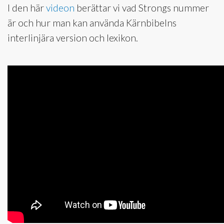
I den här
videon
berättar vi vad Strongs nummer
är och hur man kan använda Kärnbibelns
interlinjära version och lexikon.