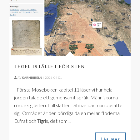
TEGEL ISTÄLLET FÖR STEN
AV
KÄRNBIBELN
|
2026-04-01
I Första Moseboken kapitel 11 läser vi hur hela
jorden talade ett gemensamt språk. Människorna
rörde sig österut till slätten i Shinar där man bosatte
sig. Området är den bördiga dalen mellan floderna
Eufrat och Tigris, det som ...
Läs mer