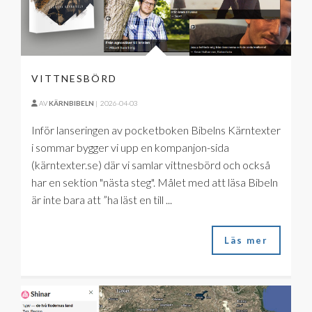
VITTNESBÖRD
AV
KÄRNBIBELN
|
2026-04-03
Inför lanseringen av pocketboken Bibelns Kärntexter
i sommar bygger vi upp en kompanjon-sida
(kärntexter.se) där vi samlar vittnesbörd och också
har en sektion "nästa steg". Målet med att läsa Bibeln
är inte bara att ”ha läst en till ...
Läs mer