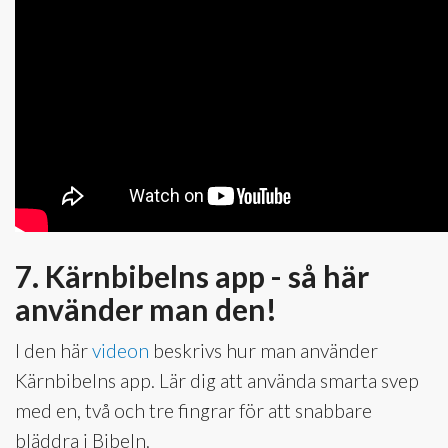
7. Kärnbibelns app - så här
använder man den!
I den här
videon
beskrivs hur man använder
Kärnbibelns app. Lär dig att använda smarta svep
med en, två och tre fingrar för att snabbare
bläddra i Bibeln.