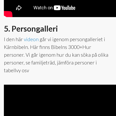
5. Persongalleri
I den här
videon
går vi igenom persongalleriet i
Kärnbibeln. Här finns Bibelns 3000+Hur
personer. Vi går igenom hur du kan söka på olika
personer, se familjeträd, jämföra personer i
tabellvy osv