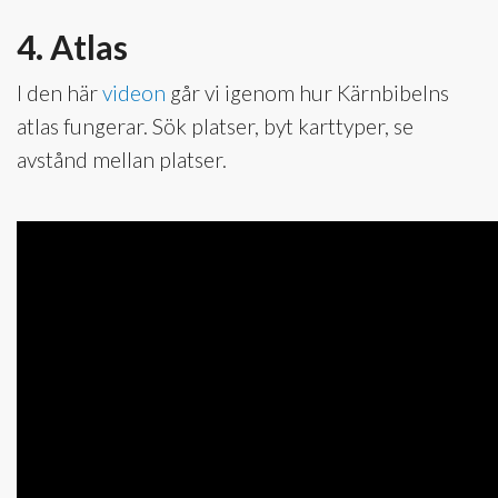
4. Atlas
I den här
videon
går vi igenom hur Kärnbibelns
atlas fungerar. Sök platser, byt karttyper, se
avstånd mellan platser.