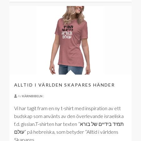
ALLTID I VÄRLDEN SKAPARES HÄNDER
AV
KÄRNBIBELN
|
Vi har tagit fram en ny t-shirt med inspiration av ett
budskap som använts av den överlevande israeliska
f.d. gisslan.T-shirten har texten ”תמיד בידיים של בורא
עולם” på hebreiska, som betyder ”Alltid i världens
Skapares ...