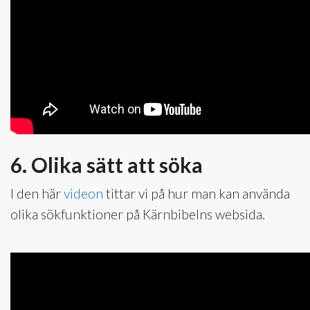
6. Olika sätt att söka
I den här
videon
tittar vi på hur man kan använda
olika sökfunktioner på Kärnbibelns websida.