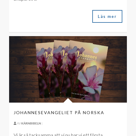
Läs mer
JOHANNESEVANGELIET PÅ NORSKA
AV
KÄRNBIBELN
|
Vi är så tacksamma att vi nu har vi ett första