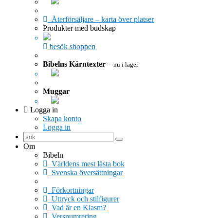
Återförsäljare – karta över platser
Produkter med budskap
besök shoppen
Bibelns Kärntexter
–
nu i lager
Muggar
Logga in
Skapa konto
Logga in
Om
Bibeln
Världens mest lästa bok
Svenska översättningar
Förkortningar
Uttryck och stilfigurer
Vad är en Kiasm?
Versnumrering