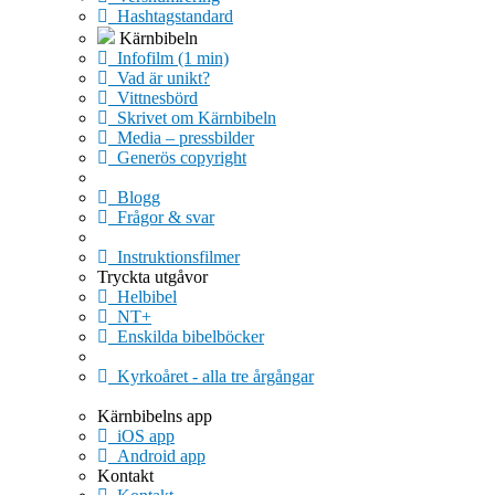
Hashtagstandard
Kärnbibeln
Infofilm (1 min)
Vad är unikt?
Vittnesbörd
Skrivet om Kärnbibeln
Media – pressbilder
Generös copyright
Blogg
Frågor & svar
Instruktionsfilmer
Tryckta utgåvor
Helbibel
NT+
Enskilda bibelböcker
Kyrkoåret - alla tre årgångar
Kärnbibelns app
iOS app
Android app
Kontakt