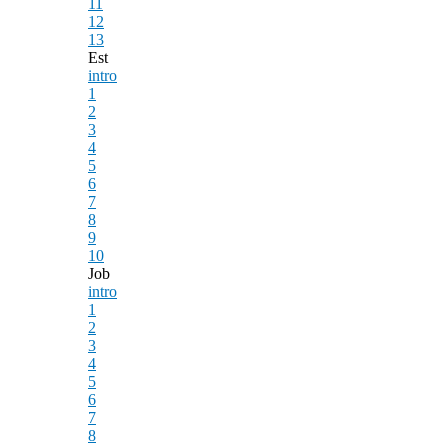
11
12
13
Est
intro
1
2
3
4
5
6
7
8
9
10
Job
intro
1
2
3
4
5
6
7
8