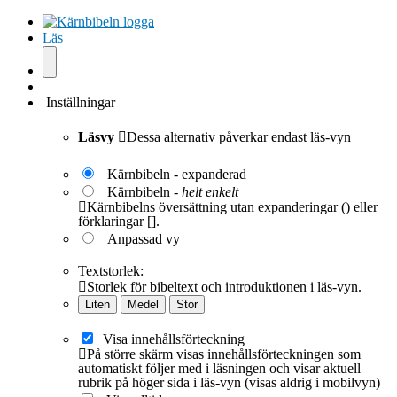
Läs
Inställningar
Läsvy
Dessa alternativ påverkar endast läs-vyn
Kärnbibeln - expanderad
Kärnbibeln -
helt enkelt
Kärnbibelns översättning utan expanderingar () eller
förklaringar [].
Anpassad vy
Textstorlek:
Storlek för bibeltext och introduktionen i läs-vyn.
Liten
Medel
Stor
Visa innehållsförteckning
På större skärm visas innehållsförteckningen som
automatiskt följer med i läsningen och visar aktuell
rubrik på höger sida i läs-vyn (visas aldrig i mobilvyn)