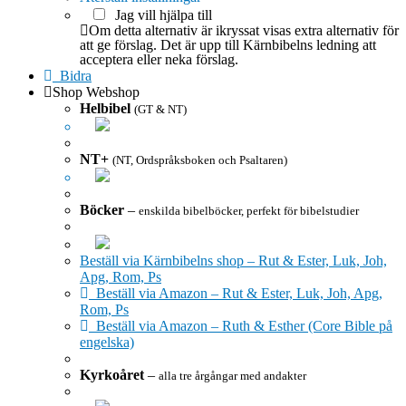
Jag vill hjälpa till
Om detta alternativ är ikryssat visas extra alternativ för
att ge förslag. Det är upp till Kärnbibelns ledning att
acceptera eller neka förslag.
Bidra
Shop
Webshop
Helbibel
(GT & NT)
NT+
(NT, Ordspråksboken och Psaltaren)
Böcker
–
enskilda bibelböcker, perfekt för bibelstudier
Beställ via Kärnbibelns shop – Rut & Ester, Luk, Joh,
Apg, Rom, Ps
Beställ via Amazon – Rut & Ester, Luk, Joh, Apg,
Rom, Ps
Beställ via Amazon – Ruth & Esther (Core Bible på
engelska)
Kyrkoåret
–
alla tre årgångar med andakter