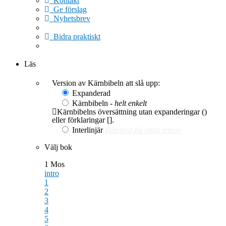
Kontakt
Ge förslag
Nyhetsbrev
Bidra praktiskt
Ge en gåva
Läs
Version av Kärnbibeln att slå upp:
Expanderad
Kärnbibeln -
helt enkelt
Kärnbibelns översättning utan expanderingar ()
eller förklaringar [].
Interlinjär
Bibelord på olika teman
Välj bok
1 Mos
intro
1
2
3
4
5