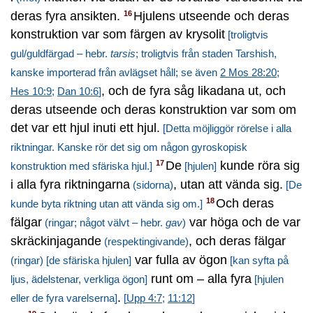
deras fyra ansikten.
Hjulens utseende och deras
16
konstruktion var som färgen av krysolit
[troligtvis
gul/guldfärgad – hebr.
tarsis
; troligtvis från staden Tarshish,
kanske importerad från avlägset håll; se även
2 Mos 28:20
;
, och de fyra såg likadana ut, och
Hes 10:9
;
Dan 10:6
]
deras utseende och deras konstruktion var som om
det var ett hjul inuti ett hjul.
[Detta möjliggör rörelse i alla
riktningar. Kanske rör det sig om någon gyroskopisk
De
kunde röra sig
17
konstruktion med sfäriska hjul.]
[hjulen]
i alla fyra riktningarna
, utan att vända sig.
(sidorna)
[De
Och deras
18
kunde byta riktning utan att vända sig om.]
fälgar
var höga och de var
(ringar; något välvt – hebr.
gav
)
skräckinjagande
, och deras fälgar
(respektingivande)
var fulla av ögon
(ringar)
[de sfäriska hjulen]
[kan syfta på
runt om – alla fyra
ljus, ädelstenar, verkliga ögon]
[hjulen
.
eller de fyra varelserna]
[
Upp 4:7
;
11:12
]