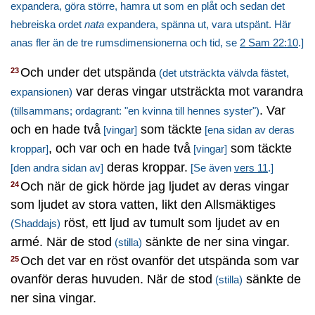
expandera, göra större, hamra ut som en plåt och sedan det
hebreiska ordet
nata
expandera, spänna ut, vara utspänt. Här
anas fler än de tre rumsdimensionerna och tid, se
2 Sam 22:10
.]
Och under det utspända
23
(det utsträckta välvda fästet,
var deras vingar utsträckta mot varandra
expansionen)
. Var
(tillsammans; ordagrant: "en kvinna till hennes syster")
och en hade två
som täckte
[vingar]
[ena sidan av deras
, och var och en hade två
som täckte
kroppar]
[vingar]
deras kroppar.
[den andra sidan av]
[Se även
vers 11
.]
Och när de gick hörde jag ljudet av deras vingar
24
som ljudet av stora vatten, likt den Allsmäktiges
röst, ett ljud av tumult som ljudet av en
(Shaddajs)
armé. När de stod
sänkte de ner sina vingar.
(stilla)
Och det var en röst ovanför det utspända som var
25
ovanför deras huvuden. När de stod
sänkte de
(stilla)
ner sina vingar.