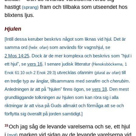
hastigt
fram och tillbaka som utseendet hos
(sprang)
blixtens ljus.
Hjulen
[Intill dessa keruber beskrivs något som liknas vid hjul. Det är
samma ord
som används för vagnshjul, se
(hebr.
ofan
)
2 Mos 14:25
. Dock är de mer komplexa och beskrivs som "hjul i
ett hjul", se
vers 16
. I senare judisk litteratur
(Henoksböckerna, 1
utvecklas
ofannim
till
Enok 61:10 och 2 Enok 29:3)
(plural av
ofan
)
en tredje typ av änglar, tillsammans med
serafim
och
cherubim
.
Anledningen är att på "hjulen" finns ögon, se
vers 18
. Den mest
grundläggande tolkningen av hjulen som kan röra sig i alla
riktningar är att visa på Guds allmakt och förmåga att se och
förflytta sig överallt på jorden samtidigt.]
Och jag såg de levande varelserna och se, ett hjul
15
i
marken vid sidan av de levande varelserna vid
(mot)