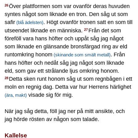
Över plattformen som var ovanför deras huvuden
26
syntes något som liknade en tron. Den såg ut som
safir
. Högt ovanför tronen satt en som till
(blå ädelsten)
utseendet liknade en människa.
Från det som
27
föreföll vara hans höfter och uppåt såg jag något
som liknade en glänsande bronsfärgad ring av eld
runtomkring honom
. Från
(skinande som smält metall)
hans höfter och nedåt såg jag något som liknade
eld, som gav ett strålande ljus omkring honom.
Detta sken runt honom såg ut som regnbågen i ett
28
moln en regnig dag. Detta var hur Herrens härlighet
visade sig för mig.
(ära, makt)
När jag såg detta, föll jag ner på mitt ansikte, och
jag hörde rösten av någon som talade.
Kallelse