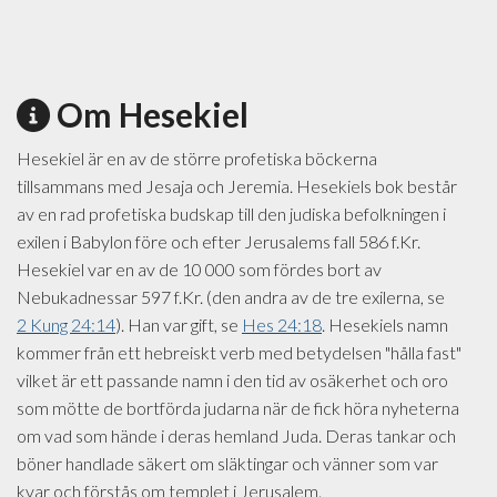
Om Hesekiel
Hesekiel är en av de större profetiska böckerna
tillsammans med Jesaja och Jeremia. Hesekiels bok består
av en rad profetiska budskap till den judiska befolkningen i
exilen i Babylon före och efter Jerusalems fall 586 f.Kr.
Hesekiel var en av de 10 000 som fördes bort av
Nebukadnessar 597 f.Kr. (den andra av de tre exilerna, se
2 Kung 24:14
). Han var gift, se
Hes 24:18
. Hesekiels namn
kommer från ett hebreiskt verb med betydelsen "hålla fast"
vilket är ett passande namn i den tid av osäkerhet och oro
som mötte de bortförda judarna när de fick höra nyheterna
om vad som hände i deras hemland Juda. Deras tankar och
böner handlade säkert om släktingar och vänner som var
kvar och förstås om templet i Jerusalem.