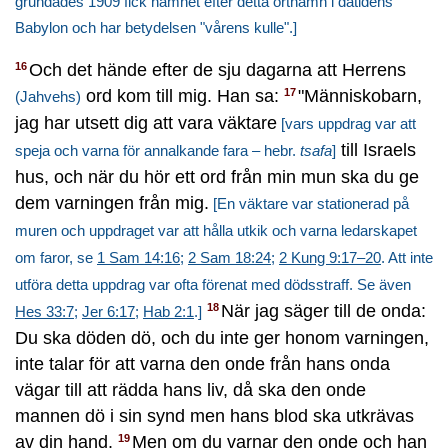
grundades 1909 fick namnet efter detta ortnamn i dåtidens
Babylon och har betydelsen "vårens kulle".]
Och det hände efter de sju dagarna att Herrens
16
ord kom till mig. Han sa:
"Människobarn,
17
(Jahvehs)
jag har utsett dig att vara väktare
[vars uppdrag var att
till Israels
speja och varna för annalkande fara – hebr.
tsafa
]
hus, och när du hör ett ord från min mun ska du ge
dem varningen från mig.
[En väktare var stationerad på
muren och uppdraget var att hålla utkik och varna ledarskapet
om faror, se
1 Sam 14:16
;
2 Sam 18:24
;
2 Kung 9:17–20
. Att inte
utföra detta uppdrag var ofta förenat med dödsstraff. Se även
När jag säger till de onda:
18
Hes 33:7
;
Jer 6:17
;
Hab 2:1
.]
Du ska döden dö, och du inte ger honom varningen,
inte talar för att varna den onde från hans onda
vägar till att rädda hans liv, då ska den onde
mannen dö i sin synd men hans blod ska utkrävas
av din hand.
Men om du varnar den onde och han
19