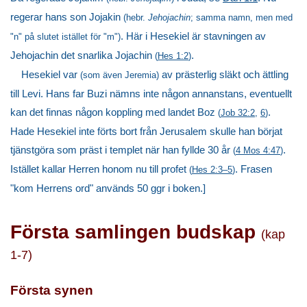
regerar hans son Jojakin
(hebr.
Jehojachin
; samma namn, men med
. Här i Hesekiel är stavningen av
"n" på slutet istället för "m")
Jehojachin det snarlika Jojachin
.
(
Hes 1:2
)
Hesekiel var
av prästerlig släkt och ättling
(som även Jeremia)
till Levi. Hans far Buzi nämns inte någon annanstans, eventuellt
kan det finnas någon koppling med landet Boz
.
(
Job 32:2
,
6
)
Hade Hesekiel inte förts bort från Jerusalem skulle han börjat
tjänstgöra som präst i templet när han fyllde 30 år
.
(
4 Mos 4:47
)
Istället kallar Herren honom nu till profet
. Frasen
(
Hes 2:3–5
)
"kom Herrens ord" används 50 ggr i boken.]
Första samlingen budskap
(kap
1-7)
Första synen