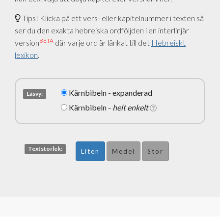
Tips! Klicka på ett vers- eller kapitelnummer i texten så
ser du den exakta hebreiska ordföljden i en interlinjär
BETA
version
där varje ord är länkat till det
Hebreiskt
lexikon
.
Kärnbibeln - expanderad
Läsvy:
Kärnbibeln -
helt enkelt
Textstorlek:
Liten
Medel
Stor