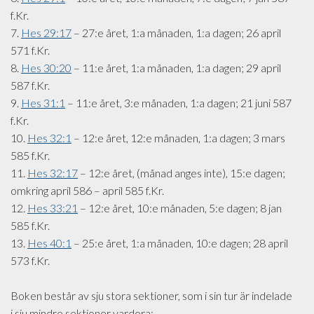
f.Kr.
7.
Hes 29:17
– 27:e året, 1:a månaden, 1:a dagen; 26 april
571 f.Kr.
8.
Hes 30:20
– 11:e året, 1:a månaden, 1:a dagen; 29 april
587 f.Kr.
9.
Hes 31:1
– 11:e året, 3:e månaden, 1:a dagen; 21 juni 587
f.Kr.
10.
Hes 32:1
– 12:e året, 12:e månaden, 1:a dagen; 3 mars
585 f.Kr.
11.
Hes 32:17
– 12:e året, (månad anges inte), 15:e dagen;
omkring april 586 – april 585 f.Kr.
12.
Hes 33:21
– 12:e året, 10:e månaden, 5:e dagen; 8 jan
585 f.Kr.
13.
Hes 40:1
– 25:e året, 1:a månaden, 10:e dagen; 28 april
573 f.Kr.
Boken består av sju stora sektioner, som i sin tur är indelade
i sju mindre sektioner vardera: