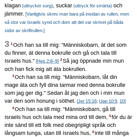
klagan
, suckar
och
(uttrycker sorg)
(uttryck för smärta)
jämmer.
[Vanligtvis skrev man bara på insidan av rullen, men
så stor var Israels synd och dom att det var skrivet på båda
sidor av skriftrullen.]
3
Och han sa till mig: "Människobarn, ät det som
1
du finner, ät denna bokrulle och gå och tala till
Israels hus."
Så jag öppnade min mun
2
[
Hes 2:8–9
]
och han fick mig att äta bokrullen.
Och han sa till mig: "Människobarn, låt din
3
mage äta och fyll dina tarmar med denna bokrulle
som jag ger dig." Sedan åt jag den och i min mun
var den som honung i söthet.
[
Jer 15:16
;
Upp 10:9
,
10
]
Och han sa till mig: "Människobarn, gå till
4
Israels hus och tala med mina ord till dem,
för du är
5
inte sänd till ett folk med obegripligt språk och
långsam tunga, utan till Israels hus,
inte till många
6