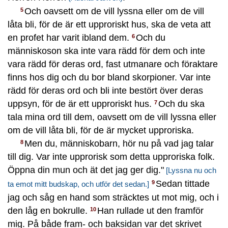
Och oavsett om de vill lyssna eller om de vill
5
låta bli, för de är ett upproriskt hus, ska de veta att
en profet har varit ibland dem.
Och du
6
människoson ska inte vara rädd för dem och inte
vara rädd för deras ord, fast utmanare och föraktare
finns hos dig och du bor bland skorpioner. Var inte
rädd för deras ord och bli inte bestört över deras
uppsyn, för de är ett upproriskt hus.
Och du ska
7
tala mina ord till dem, oavsett om de vill lyssna eller
om de vill låta bli, för de är mycket upproriska.
Men du, människobarn, hör nu på vad jag talar
8
till dig. Var inte upprorisk som detta upproriska folk.
Öppna din mun och ät det jag ger dig."
[Lyssna nu och
Sedan tittade
9
ta emot mitt budskap, och utför det sedan.]
jag och såg en hand som sträcktes ut mot mig, och i
den låg en bokrulle.
Han rullade ut den framför
10
mig. På både fram- och baksidan var det skrivet