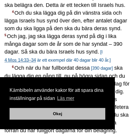
ska belägra den. Detta är ett tecken till Israels hus.
Och du ska lägga dig på din vänstra sida och
4
lägga Israels hus synd över den, efter antalet dagar
som du ska ligga på den ska du bära deras synd.
Och jag, jag ska lägga deras synd på dig i lika
5
många dagar som de år som de har syndat – 390
dagar. Så ska du bära Israels hus synd.
[I
4 Mos 14:33–34
är ett exempel där 40 dagar blir 40 år.]
Och när du har fullbordat dessa
ska
6
[390 dagar]
du lägga dig en gång till, nu på högra sidan och du
ska bära Juda hus synd under 40 dagar – en dag för
Kärnbibeln använder kakor för att spara dina
varje år. En dag för varje år har jag bestämt åt dig.
inställningar på sidan
Läs mer
Och du ska vända ditt ansikte mot Jerusalems
7
belägring med din arm avklädd och du ska profetera
Okej
mot det.
Och se, jag lägger band på dig och du ska
8
inte vända dig från den ena sidan till den andra
förrän du har fullgjort dagarna för din belägring.