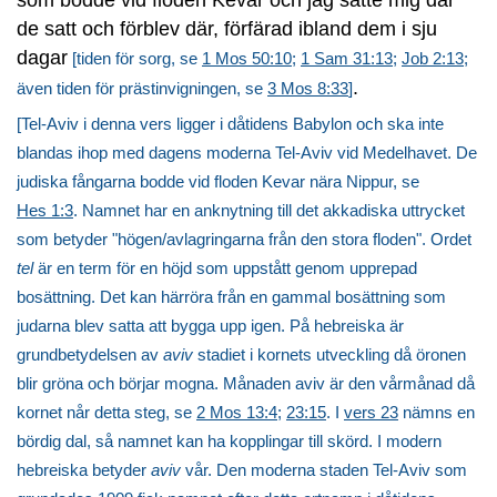
de satt och förblev där, förfärad ibland dem i sju
dagar
[tiden för sorg, se
1 Mos 50:10
;
1 Sam 31:13
;
Job 2:13
;
.
även tiden för prästinvigningen, se
3 Mos 8:33
]
[Tel-Aviv i denna vers ligger i dåtidens Babylon och ska inte
blandas ihop med dagens moderna Tel-Aviv vid Medelhavet. De
judiska fångarna bodde vid floden Kevar nära Nippur, se
Hes 1:3
. Namnet har en anknytning till det akkadiska uttrycket
som betyder "högen/avlagringarna från den stora floden". Ordet
tel
är en term för en höjd som uppstått genom upprepad
bosättning. Det kan härröra från en gammal bosättning som
judarna blev satta att bygga upp igen. På hebreiska är
grundbetydelsen av
aviv
stadiet i kornets utveckling då öronen
blir gröna och börjar mogna. Månaden aviv är den vårmånad då
kornet når detta steg, se
2 Mos 13:4
;
23:15
. I
vers 23
nämns en
bördig dal, så namnet kan ha kopplingar till skörd. I modern
hebreiska betyder
aviv
vår. Den moderna staden Tel-Aviv som