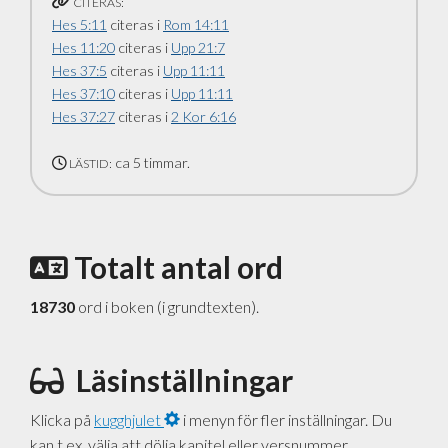
CITERAS:
Hes 5:11
citeras i
Rom 14:11
Hes 11:20
citeras i
Upp 21:7
Hes 37:5
citeras i
Upp 11:11
Hes 37:10
citeras i
Upp 11:11
Hes 37:27
citeras i
2 Kor 6:16
ca 5 timmar.
LÄSTID:
Totalt antal ord
18730
ord i boken (i grundtexten).
Läsinställningar
Klicka på
kugghjulet
i menyn för fler inställningar. Du
kan t.ex. välja att dölja kapitel eller versnummer.