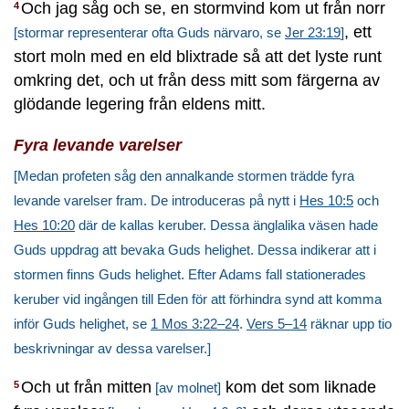
Och jag såg och se, en stormvind kom ut från norr
4
, ett
[stormar representerar ofta Guds närvaro, se
Jer 23:19
]
stort moln med en eld blixtrade så att det lyste runt
omkring det, och ut från dess mitt som färgerna av
glödande legering från eldens mitt.
Fyra levande varelser
[Medan profeten såg den annalkande stormen trädde fyra
levande varelser fram. De introduceras på nytt i
Hes 10:5
och
Hes 10:20
där de kallas keruber. Dessa änglalika väsen hade
Guds uppdrag att bevaka Guds helighet. Dessa indikerar att i
stormen finns Guds helighet. Efter Adams fall stationerades
keruber vid ingången till Eden för att förhindra synd att komma
inför Guds helighet, se
1 Mos 3:22–24
.
Vers 5–14
räknar upp tio
beskrivningar av dessa varelser.]
Och ut från mitten
kom det som liknade
5
[av molnet]