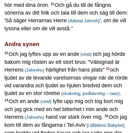
hör med dina öron.
Och gå du till de fångna
11
sönerna av ditt folk och tala till dem och säg till dem:
'Så säger Herrarnas Herre
', om de vill
(Adonai Jahveh)
lyssna eller om de vill avstå."
Andra synen
Och jag lyftes upp av en ande
och jag hörde
12
(vind)
bakom mig rösten av ett stort brus: "Välsignad är
Herrens
härlighet från hans plats"
och
13
(Jahvehs)
ljudet av de levande varelsernas vingar när de rörde
vid varandra och ljudet av hjulen bredvid dem och
ljudet av en stor rörelse
.
(skakning, jordbävning –
raas
)
Och en ande
lyfte upp mig och tog bort mig
14
(vind)
och jag gick med en het bitterhet i min ande och
Herrens
hand var stark över mig.
Och jag
15
(Jahvehs)
kom till dem av fångarna i Tel-Aviv
[i dåtidens Babylon]
som bodde vid floden Kevar och jag satte mig där