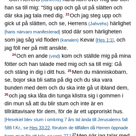
han sa till mig: "Stig upp och gå ut på slätten och
där ska jag tala med dig.
Och jag steg upp och
23
gick ut på slätten, och se, Herrens
härlighet
(Jahvehs)
stod där som härligheten
[hans närvaro manifesterad]
som jag såg vid floden
Kevar
, och
(kanalen)
[
Hes 1:1
]
jag föll ner på mitt ansikte.
Och en ande
kom och ställde mig på mina
24
(vind)
fötter och han talade med mig och sa till mig: Gå
och stäng in dig i ditt hus.
Men du människobarn,
25
se, bojor ska bli satta på dig och du ska vara
bunden med dem och du ska inte gå ut ibland dem,
och jag ska låta din tunga klistra sig i gommen i
26
din mun så att du blir stum och inte är en
tillrättavisare för dem, för de är ett upproriskt hus.
[Hesekiel blev stum i omkring 7 års tid ända till Jerusalems fall
586 f.Kr., se
Hes 33:22
, förutom de tillfällen då Herren öppnade
Men när jag talar med
27
hans mun för att tala, se
vers 27
.]