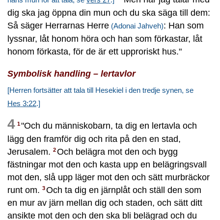
dig ska jag öppna din mun och du ska säga till dem:
Så säger Herrarnas Herre
: Han som
(Adonai Jahveh)
lyssnar, låt honom höra och han som förkastar, låt
honom förkasta, för de är ett upproriskt hus."
Symbolisk handling – lertavlor
[Herren fortsätter att tala till Hesekiel i den tredje synen, se
Hes 3:22
.]
4
"Och du människobarn, ta dig en lertavla och
1
lägg den framför dig och rita på den en stad,
Jerusalem.
Och belägra mot den och bygg
2
fästningar mot den och kasta upp en belägringsvall
mot den, slå upp läger mot den och sätt murbräckor
runt om.
Och ta dig en järnplåt och ställ den som
3
en mur av järn mellan dig och staden, och sätt ditt
ansikte mot den och den ska bli belägrad och du