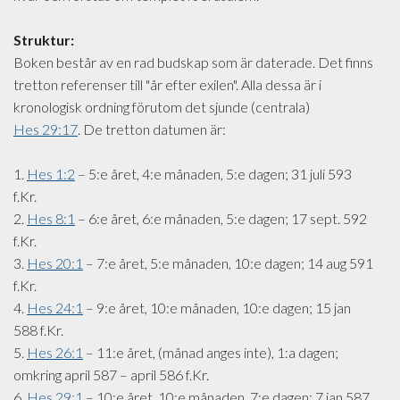
Struktur:
Boken består av en rad budskap som är daterade. Det finns
tretton referenser till "år efter exilen". Alla dessa är i
kronologisk ordning förutom det sjunde (centrala)
Hes 29:17
. De tretton datumen är:
1.
Hes 1:2
– 5:e året, 4:e månaden, 5:e dagen; 31 juli 593
f.Kr.
2.
Hes 8:1
– 6:e året, 6:e månaden, 5:e dagen; 17 sept. 592
f.Kr.
3.
Hes 20:1
– 7:e året, 5:e månaden, 10:e dagen; 14 aug 591
f.Kr.
4.
Hes 24:1
– 9:e året, 10:e månaden, 10:e dagen; 15 jan
588 f.Kr.
5.
Hes 26:1
– 11:e året, (månad anges inte), 1:a dagen;
omkring april 587 – april 586 f.Kr.
6.
Hes 29:1
– 10:e året, 10:e månaden, 7:e dagen; 7 jan 587