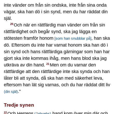
inte vänder om från sin ondska, inte från sina onda
vägar, ska han dö i sin synd, men du har räddat din
själ.
Och när en rättfärdig man vänder om från sin
20
rättfärdighet och begår synd, ska jag lägga en
stötesten framför honom
, han ska
[som han snubblar på]
dö. Eftersom du inte har varnat honom ska han dö i
sin synd och hans rättfärdiga gärningar som han har
gjort ska inte kommas ihåg, men hans blod ska jag
utkräva av din hand.
Men om du varnar den
21
rättfärdige att den rättfärdige inte ska synda och han
låter bli att synda, då ska han med säkerhet leva,
eftersom han lät sig varnas, och du har räddat ditt liv
."
(din själ)
Tredje synen
Och Herrens
hand kom över mig där och
22
(Jahvehs)