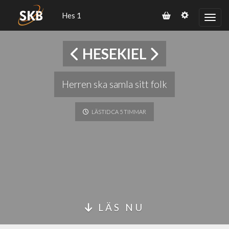
Hes 1
HESEKIEL
Herren ska samla sitt folk
LÄSTID CA 5 TIMMAR
LÄS NU