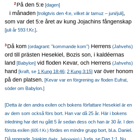
På den 5:e
2
[dagen]
i månaden
,
[troligtvis den 4:e, vilket är tamuz – juni/juli]
som var det 5:e året av kung Jojachins fångenskap
.
[juli år 593 f.Kr.]
Då kom
Herrens
3
(ordagrant: "kommande kom")
(Jahvehs)
ord till prästen Hesekiel, Bozis son, i kaldéernas
land
vid floden Kevar, och Herrens
[Babylon]
(Jahvehs)
hand
var över honom
[kraft, se
1 Kung 18:46
;
2 Kung 3:15
]
på den platsen.
[Kevar var en förgrening av floden Eufrat,
söder om Babylon.]
[Detta är den andra exilen och bokens författare Hesekiel är en
av dem som också förs bort. Han var då 25 år. Här i bokens
inledning har det nu gått 5 år sedan dess och han är 30 år. I den
första exilen
fördes en mindre grupp bort, bl.a. Daniel.
(605 f.Kr.)
Då regerade Jojakim
i Juda, se
Dan 1:1
. Nu
(hebr.
Jehojaqim
)