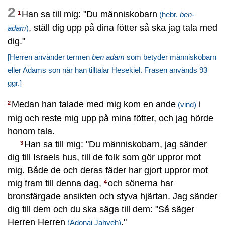
2
Han sa till mig: "Du människobarn
1
(hebr.
ben-
, ställ dig upp på dina fötter så ska jag tala med
adam
)
dig."
[Herren använder termen
ben adam
som betyder människobarn
eller Adams son när han tilltalar Hesekiel. Frasen används 93
ggr.]
Medan han talade med mig kom en ande
i
2
(vind)
mig och reste mig upp på mina fötter, och jag hörde
honom tala.
Han sa till mig: "Du människobarn, jag sänder
3
dig till Israels hus, till de folk som gör uppror mot
mig. Både de och deras fäder har gjort uppror mot
mig fram till denna dag,
och sönerna har
4
bronsfärgade ansikten och styva hjärtan. Jag sänder
dig till dem och du ska säga till dem: "Så säger
Herren Herren
."
(Adonai Jahveh)