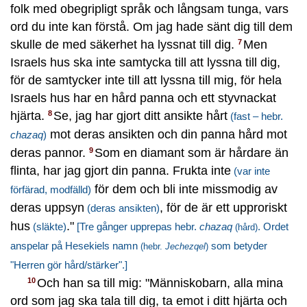
folk med obegripligt språk och långsam tunga, vars
ord du inte kan förstå. Om jag hade sänt dig till dem
skulle de med säkerhet ha lyssnat till dig.
Men
7
Israels hus ska inte samtycka till att lyssna till dig,
för de samtycker inte till att lyssna till mig, för hela
Israels hus har en hård panna och ett styvnackat
hjärta.
Se, jag har gjort ditt ansikte hårt
8
(fast – hebr.
mot deras ansikten och din panna hård mot
chazaq
)
deras pannor.
Som en diamant som är hårdare än
9
flinta, har jag gjort din panna. Frukta inte
(var inte
för dem och bli inte missmodig av
förfärad, modfälld)
deras uppsyn
, för de är ett upproriskt
(deras ansikten)
hus
."
(släkte)
[Tre gånger upprepas hebr.
chazaq
. Ordet
(hård)
anspelar på Hesekiels namn
som betyder
(hebr.
Jechezqel
)
"Herren gör hård/stärker".]
Och han sa till mig: "Människobarn, alla mina
10
ord som jag ska tala till dig, ta emot i ditt hjärta och