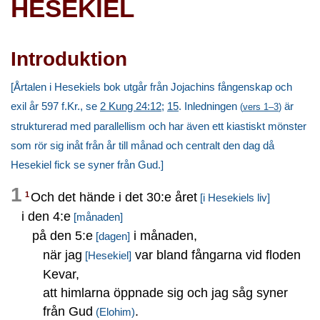
HESEKIEL
Introduktion
[Årtalen i Hesekiels bok utgår från Jojachins fångenskap och
exil år 597 f.Kr., se
2 Kung 24:12
;
15
. Inledningen
är
(
vers 1–3
)
strukturerad med parallellism och har även ett kiastiskt mönster
som rör sig inåt från år till månad och centralt den dag då
Hesekiel fick se syner från Gud.]
1
Och det hände i det 30:e året
1
[i Hesekiels liv]
i den 4:e
[månaden]
på den 5:e
i månaden,
[dagen]
när jag
var bland fångarna vid floden
[Hesekiel]
Kevar,
att himlarna öppnade sig och jag såg syner
från Gud
.
(Elohim)