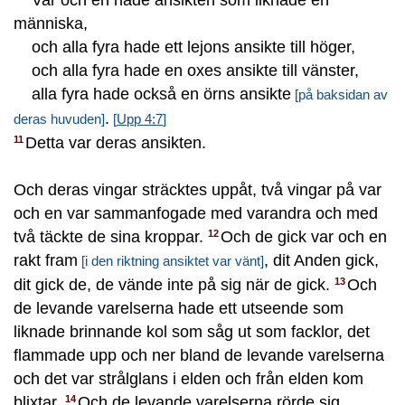
människa,
och alla fyra hade ett lejons ansikte till höger,
och alla fyra hade en oxes ansikte till vänster,
alla fyra hade också en örns ansikte
[på baksidan av
.
deras huvuden]
[
Upp 4:7
]
Detta var deras ansikten.
11
Och deras vingar sträcktes uppåt, två vingar på var
och en var sammanfogade med varandra och med
två täckte de sina kroppar.
Och de gick var och en
12
rakt fram
, dit Anden gick,
[i den riktning ansiktet var vänt]
dit gick de, de vände inte på sig när de gick.
Och
13
de levande varelserna hade ett utseende som
liknade brinnande kol som såg ut som facklor, det
flammade upp och ner bland de levande varelserna
och det var strålglans i elden och från elden kom
blixtar.
Och de levande varelserna rörde sig
14