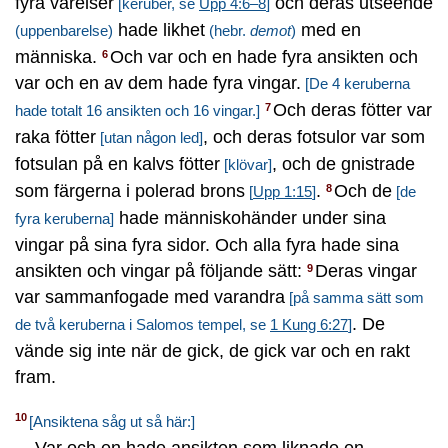
fyra varelser
och deras utseende
[keruber, se
Upp 4:6–8
]
hade likhet
med en
(uppenbarelse)
(hebr.
demot
)
människa.
Och var och en hade fyra ansikten och
6
var och en av dem hade fyra vingar.
[De 4 keruberna
Och deras fötter var
7
hade totalt 16 ansikten och 16 vingar.]
raka fötter
, och deras fotsulor var som
[utan någon led]
fotsulan på en kalvs fötter
, och de gnistrade
[klövar]
som färgerna i polerad brons
.
Och de
8
[
Upp 1:15
]
[de
hade människohänder under sina
fyra keruberna]
vingar på sina fyra sidor. Och alla fyra hade sina
ansikten och vingar på följande sätt:
Deras vingar
9
var sammanfogade med varandra
[på samma sätt som
. De
de två keruberna i Salomos tempel, se
1 Kung 6:27
]
vände sig inte när de gick, de gick var och en rakt
fram.
10
[Ansiktena såg ut så här:]
Var och en hade ansikten som liknade en