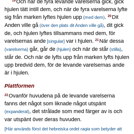
Och när de fyra levande varelserna gick, gick
19
hjulen tätt intill dem, och när de fyra varelserna lyfte
sig från marken lyftes hjulen upp
.
Dit
20
(med dem)
Anden ville gå
, dit gick
(över den plats dit Anden ville gå)
de, och hjulen lyftes tillsammans med dem, för
varelsernas ande
var i hjulen.
När dessa
21
[singular]
går, går de
och när de står
,
(varelserna)
(hjulen)
(stilla)
står de. Och när de lyfts upp från marken lyfts hjulen
upp bredvid dem, för de levande varelsernas ande
är i hjulen.
Plattformen
Ovanför huvudena på de levande varelserna
22
fanns det något som liknade något utspänt
, det strålade som med färger av is och
(expanderat)
var utspänt över deras huvuden.
[Här används först det hebreiska ordet
raqia
som betyder att