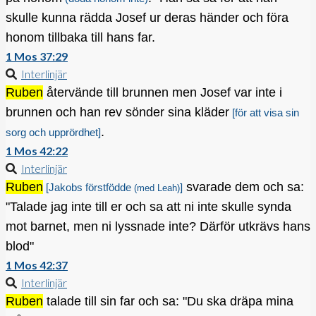
skulle kunna rädda Josef ur deras händer och föra
honom tillbaka till hans far.
1 Mos 37:29
Interlinjär
Ruben
återvände till brunnen men Josef var inte i
brunnen och han rev sönder sina kläder
[för att visa sin
.
sorg och upprördhet]
1 Mos 42:22
Interlinjär
Ruben
svarade dem och sa:
[Jakobs förstfödde
]
(med Leah)
"Talade jag inte till er och sa att ni inte skulle synda
mot barnet, men ni lyssnade inte? Därför utkrävs hans
blod"
1 Mos 42:37
Interlinjär
Ruben
talade till sin far och sa: "Du ska dräpa mina