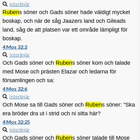
Interlinjär
Ruben
s söner och Gads söner hade väldigt mycket
boskap, och när de såg Jaazers land och Gileads
land, såg de att platsen var ett område lämpligt för
boskap.
4 Mos 32:2
Interlinjär
Och Gads söner och
Ruben
s söner kom och talade
med Mose och prästen Elazar och ledarna för
församlingen och sa:
4 Mos 32:6
Interlinjär
Och Mose sa till Gads söner och
Ruben
s söner: "Ska
era bröder dra ut i strid och ni sitta här?
4 Mos 32:25
Interlinjär
Och Gads söner och
Ruben
s söner talade till Mose