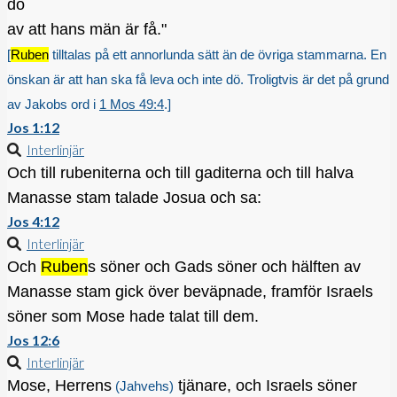
dö
av att hans män är få."
[
Ruben
tilltalas på ett annorlunda sätt än de övriga stammarna. En
önskan är att han ska få leva och inte dö. Troligtvis är det på grund
av Jakobs ord i
1 Mos 49:4
.]
Jos 1:12
Interlinjär
Och till rubeniterna och till gaditerna och till halva
Manasse stam talade Josua och sa:
Jos 4:12
Interlinjär
Och
Ruben
s söner och Gads söner och hälften av
Manasse stam gick över beväpnade, framför Israels
söner som Mose hade talat till dem.
Jos 12:6
Interlinjär
Mose, Herrens
tjänare, och Israels söner
(Jahvehs)