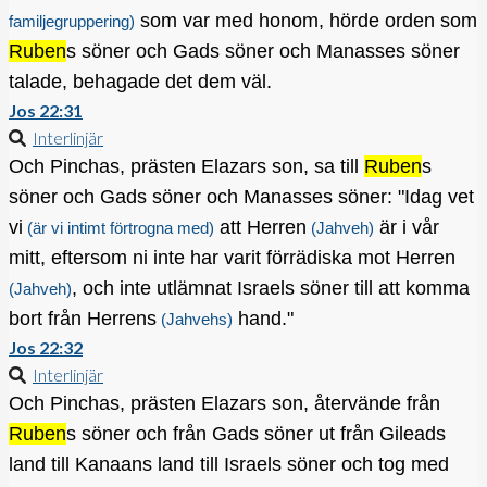
som var med honom, hörde orden som
familjegruppering)
Ruben
s söner och Gads söner och Manasses söner
talade, behagade det dem väl.
Jos 22:31
Interlinjär
Och Pinchas, prästen Elazars son, sa till
Ruben
s
söner och Gads söner och Manasses söner: "Idag vet
vi
att Herren
är i vår
(är vi intimt förtrogna med)
(Jahveh)
mitt, eftersom ni inte har varit förrädiska mot Herren
, och inte utlämnat Israels söner till att komma
(Jahveh)
bort från Herrens
hand."
(Jahvehs)
Jos 22:32
Interlinjär
Och Pinchas, prästen Elazars son, återvände från
Ruben
s söner och från Gads söner ut från Gileads
land till Kanaans land till Israels söner och tog med