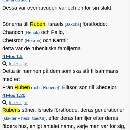
Dessa var överhuvuden var och en för sin släkt.
Sönerna till
Ruben
, Israels
förstfödde:
[Jakobs]
Chanoch
och Pallo,
(Henok)
Chetsron
och Karmi;
(Hesron)
detta var de rubenitiska familjerna.
4 Mos 1:5
Interlinjär
Detta är namnen på dem som ska stå tillsammans
med er:
Från
Ruben
: Elitsor, son till Shedejor.
(hebr.
Reoven
)
4 Mos 1:20
Interlinjär
Ruben
s söner, Israels förstfödde, deras generationer
, efter deras familjer efter deras
(släkter – hebr.
toledot
)
fäders hus, enligt antalet namn, varje man var för sig,