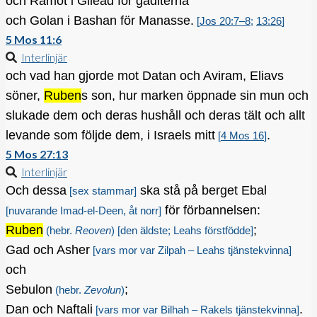
och Ramot i Gilead för gaditerna
och Golan i Bashan för Manasse.
[
Jos 20:7–8
;
13:26
]
5 Mos 11:6
Interlinjär
och vad han gjorde mot Datan och Aviram, Eliavs
söner,
Ruben
s son, hur marken öppnade sin mun och
slukade dem och deras hushåll och deras tält och allt
levande som följde dem, i Israels mitt
.
[
4 Mos 16
]
5 Mos 27:13
Interlinjär
Och dessa
ska stå på berget Ebal
[sex stammar]
för förbannelsen:
[nuvarande Imad-el-Deen, åt norr]
Ruben
;
(hebr.
Reoven
)
[den äldste; Leahs förstfödde]
Gad och Asher
[vars mor var Zilpah – Leahs tjänstekvinna]
och
Sebulon
;
(hebr.
Zevolun
)
Dan och Naftali
.
[vars mor var Bilhah – Rakels tjänstekvinna]