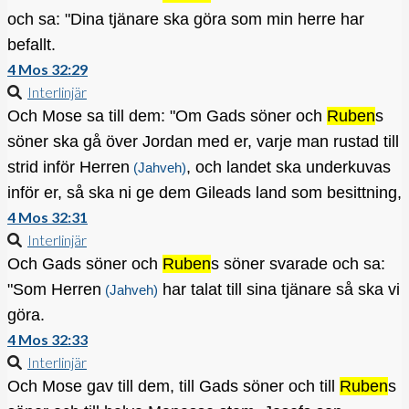
och sa: "Dina tjänare ska göra som min herre har
befallt.
4 Mos 32:29
Interlinjär
Och Mose sa till dem: "Om Gads söner och
Ruben
s
söner ska gå över Jordan med er, varje man rustad till
strid inför Herren
, och landet ska underkuvas
(Jahveh)
inför er, så ska ni ge dem Gileads land som besittning,
4 Mos 32:31
Interlinjär
Och Gads söner och
Ruben
s söner svarade och sa:
"Som Herren
har talat till sina tjänare så ska vi
(Jahveh)
göra.
4 Mos 32:33
Interlinjär
Och Mose gav till dem, till Gads söner och till
Ruben
s