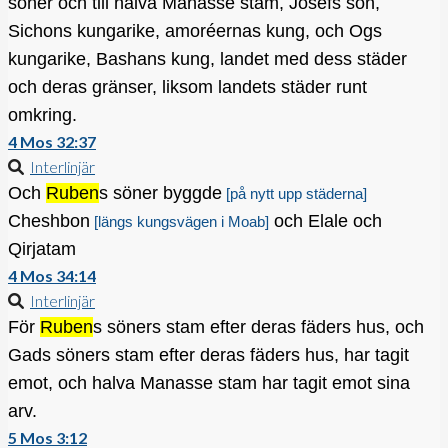
söner och till halva Manasse stam, Josefs son,
Sichons kungarike, amoréernas kung, och Ogs
kungarike, Bashans kung, landet med dess städer
och deras gränser, liksom landets städer runt
omkring.
4 Mos 32:37
Interlinjär
Och
Ruben
s söner byggde
[på nytt upp städerna]
Cheshbon
och Elale och
[längs kungsvägen i Moab]
Qirjatam
4 Mos 34:14
Interlinjär
För
Ruben
s söners stam efter deras fäders hus, och
Gads söners stam efter deras fäders hus, har tagit
emot, och halva Manasse stam har tagit emot sina
arv.
5 Mos 3:12