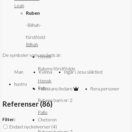
Leah
Ruben
-Bilhah-
förstfödd
Bilhah
De symboler som används är:
Henok
Rubens förstfödde
Man
Kvinna
Ingår i Jesu släktled
Henok
hustru
Pallo
Härskare/ledare
flera personer
Rubens barn nr: 2
Referenser (
86
)
Pallo
Filter:
Chetsron
Endast nyckelverser
(4)
Rubens barn nr: 3