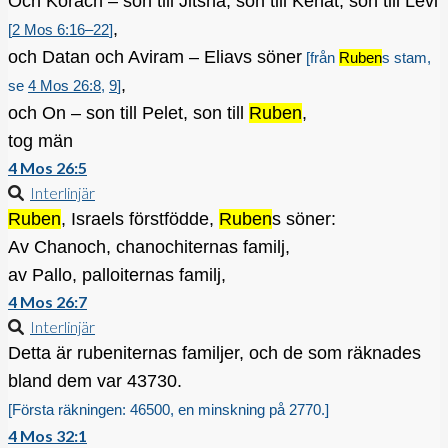
Och Korach – son till Jitsha, son till Kehat, son till Levi
,
[
2 Mos 6:16–22
]
och Datan och Aviram – Eliavs söner
[från
Ruben
s stam,
,
se
4 Mos 26:8
,
9
]
och On – son till Pelet, son till
Ruben
,
tog män
4 Mos 26:5
Interlinjär
Ruben
, Israels förstfödde,
Ruben
s söner:
Av Chanoch, chanochiternas familj,
av Pallo, palloiternas familj,
4 Mos 26:7
Interlinjär
Detta är rubeniternas familjer, och de som räknades
bland dem var 43730.
[Första räkningen: 46500, en minskning på 2770.]
4 Mos 32:1