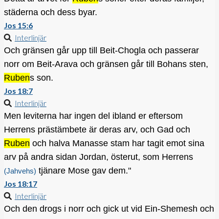
städerna och dess byar.
Jos 15:6
Interlinjär
Och gränsen går upp till Beit-Chogla och passerar
norr om Beit-Arava och gränsen går till Bohans sten,
Ruben
s son.
Jos 18:7
Interlinjär
Men leviterna har ingen del ibland er eftersom
Herrens prästämbete är deras arv, och Gad och
Ruben
och halva Manasse stam har tagit emot sina
arv på andra sidan Jordan, österut, som Herrens
tjänare Mose gav dem."
(Jahvehs)
Jos 18:17
Interlinjär
Och den drogs i norr och gick ut vid Ein-Shemesh och