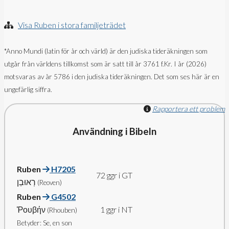
Visa Ruben i stora familjeträdet
*Anno Mundi (latin för år och värld) är den judiska tideräkningen som
utgår från världens tillkomst som är satt till år 3761 f.Kr. I år (2026)
motsvaras av år 5786 i den judiska tideräkningen. Det som ses här är en
ungefärlig siffra.
Rapportera ett problem
Användning i Bibeln
Ruben
H7205
72 ggr i GT
רְאוּבֵן
(Reoven)
Ruben
G4502
Ῥουβήν
1 ggr i NT
(Rhouben)
Betyder: Se, en son