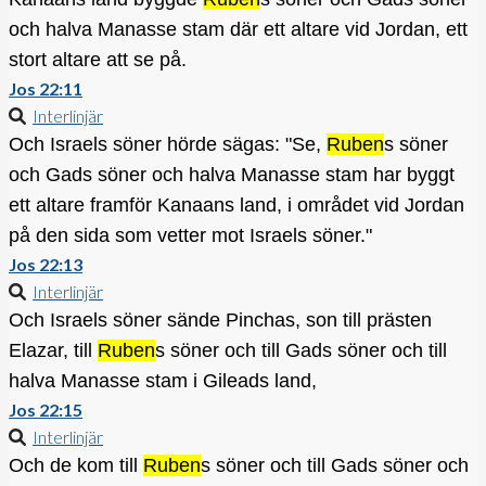
och halva Manasse stam där ett altare vid Jordan, ett
stort altare att se på.
Jos 22:11
Interlinjär
Och Israels söner hörde sägas: "Se,
Ruben
s söner
och Gads söner och halva Manasse stam har byggt
ett altare framför Kanaans land, i området vid Jordan
på den sida som vetter mot Israels söner."
Jos 22:13
Interlinjär
Och Israels söner sände Pinchas, son till prästen
Elazar, till
Ruben
s söner och till Gads söner och till
halva Manasse stam i Gileads land,
Jos 22:15
Interlinjär
Och de kom till
Ruben
s söner och till Gads söner och