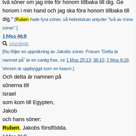
två söner om jag inte för honom tillbaka till dig. Ge
honom i min hand och jag ska föra honom tillbaka till
dig."
[
Ruben
hade fyra söner, så hebreiskan antyder "två av mina
söner".]
1 Mos 46:8
Interlinjär
[Nu följer en uppräkning av Jakobs söner. Frasen "Detta är
namnet på" är en vanlig fras, se
1 Mos 25:13
;
36:10
;
2 Mos 6:16
.
Versen är uppbyggd som en kiasm.]
Och detta är namnen på
sönerna till
Israel
som kom till Egypten,
Jakob
och hans söner:
Ruben
, Jakobs förstfödda.
1 Mos 46:9