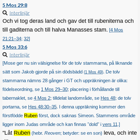
5 Mos 29:8
Interlinjär
Och vi tog deras land och gav det till rubeniterna och
till gaditerna och till halva Manasses stam.
[
4 Mos
21:21–34
;
32
]
5 Mos 33:6
Interlinjär
[Mose ger nu sin välsignelse för de tolv stammarna, på liknande
sätt som Jakob gjorde på sin dödsbädd
. De tolv
(
1 Mos 49
)
stammarna nämns 28 gånger i GT och uppräkningen är olika:
födelseordning, se
1 Mos 29–30
; placering i förhållande till
tabernaklet, se
4 Mos 2
; tilldelat landområde, se
Hes 48
; de tolv
portarna, se
Hes 48:30–35
. I denna uppräkning kommer den
förstfödde
Ruben
först, dock saknas Simeon. Stammens område
ligger inom Judas område och kan finnas "dold" i
vers 11
.]
"Låt
Ruben
leva, och inte
(hebr.
Reoven
; betyder: se en son)