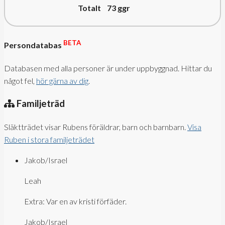
Totalt 73
ggr
BETA
Persondatabas
Databasen med alla personer är under uppbyggnad. Hittar du
något fel,
hör gärna av dig
.
Familjeträd
Släktträdet visar Rubens föräldrar, barn och barnbarn.
Visa
Ruben i stora familjeträdet
Jakob/Israel
Leah
Extra: Var en av kristi förfäder.
Jakob/Israel