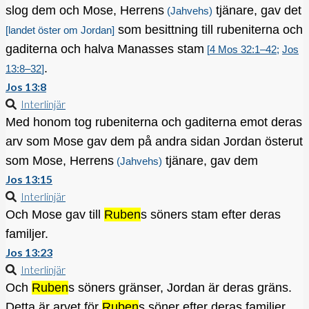
slog dem och Mose, Herrens
tjänare, gav det
(Jahvehs)
som besittning till rubeniterna och
[landet öster om Jordan]
gaditerna och halva Manasses stam
[
4 Mos 32:1–42
;
Jos
.
13:8–32
]
Jos 13:8
Interlinjär
Med honom tog rubeniterna och gaditerna emot deras
arv som Mose gav dem på andra sidan Jordan österut
som Mose, Herrens
tjänare, gav dem
(Jahvehs)
Jos 13:15
Interlinjär
Och Mose gav till
Ruben
s söners stam efter deras
familjer.
Jos 13:23
Interlinjär
Och
Ruben
s söners gränser, Jordan är deras gräns.
Detta är arvet för
Ruben
s söner efter deras familjer,