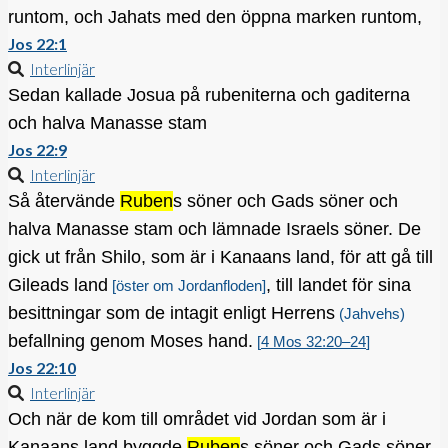
runtom, och Jahats med den öppna marken runtom,
Jos 22:1
Interlinjär
Sedan kallade Josua på rubeniterna och gaditerna
och halva Manasse stam
Jos 22:9
Interlinjär
Så återvände
Ruben
s söner och Gads söner och
halva Manasse stam och lämnade Israels söner. De
gick ut från Shilo, som är i Kanaans land, för att gå till
Gileads land
, till landet för sina
[öster om Jordanfloden]
besittningar som de intagit enligt Herrens
(Jahvehs)
befallning genom Moses hand.
[
4 Mos 32:20–24
]
Jos 22:10
Interlinjär
Och när de kom till området vid Jordan som är i
Kanaans land byggde
Ruben
s söner och Gads söner