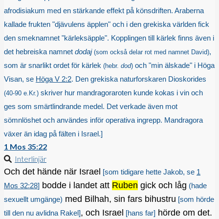
afrodisiakum med en stärkande effekt på könsdriften. Araberna
kallade frukten "djävulens äpplen" och i den grekiska världen fick
den smeknamnet "kärleksäpple". Kopplingen till kärlek finns även i
det hebreiska namnet
dodaj
,
(som också delar rot med namnet David)
som är snarlikt ordet för kärlek
och "min älskade" i Höga
(hebr.
dod
)
Visan, se
Höga V 2:2
. Den grekiska naturforskaren Dioskorides
skriver hur mandragoraroten kunde kokas i vin och
(40-90 e.Kr.)
ges som smärtlindrande medel. Det verkade även mot
sömnlöshet och användes inför operativa ingrepp. Mandragora
växer än idag på fälten i Israel.]
1 Mos 35:22
Interlinjär
Och det hände när Israel
[som tidigare hette Jakob, se
1
bodde i landet att
Ruben
gick och låg
Mos 32:28
]
(hade
med Bilhah, sin fars bihustru
sexuellt umgänge)
[som hörde
, och Israel
hörde om det.
till den nu avlidna Rakel]
[hans far]