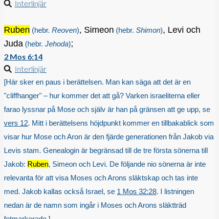
Interlinjär
Ruben
, Simeon
, Levi och
(hebr.
Reoven
)
(hebr.
Shimon
)
Juda
;
(hebr.
Jehoda
)
2 Mos 6:14
Interlinjär
[Här sker en paus i berättelsen. Man kan säga att det är en
"cliffhanger" – hur kommer det att gå? Varken israeliterna eller
farao lyssnar på Mose och själv är han på gränsen att ge upp, se
vers 12
. Mitt i berättelsens höjdpunkt kommer en tillbakablick som
visar hur Mose och Aron är den fjärde generationen från Jakob via
Levis stam. Genealogin är begränsad till de tre första sönerna till
Jakob:
Ruben
, Simeon och Levi. De följande nio sönerna är inte
relevanta för att visa Moses och Arons släktskap och tas inte
med. Jakob kallas också Israel, se
1 Mos 32:28
. I listningen
nedan är de namn som ingår i Moses och Arons släktträd
fetmarkerade.]