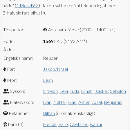
bädd" (
1 Mos 49:3
). Jakob syftade på att Ruben legat med
Bilhah, sin fars bihustru.
Tidsperiod:
❸
Abraham-Mose (2000 – 1400 f.kr.)
Född:
1569
f.Kr. (2192 AM*)
Ålder:
-
Engelska namn:
Reuben
Far:
Jakob/Israel
Mor:
Leah
Syskon:
Simeon
,
Levi
,
Juda
,
Dinah
,
Isaskar
,
Sebulon
Halvsyskon:
Dan
,
Naftali
,
Gad
,
Asher
,
Josef
,
Benjamin
Relationer:
Bilhah
(utomäktenskapligt)
barn (4):
Henok
,
Pallo
,
Chetsron
,
Karmi