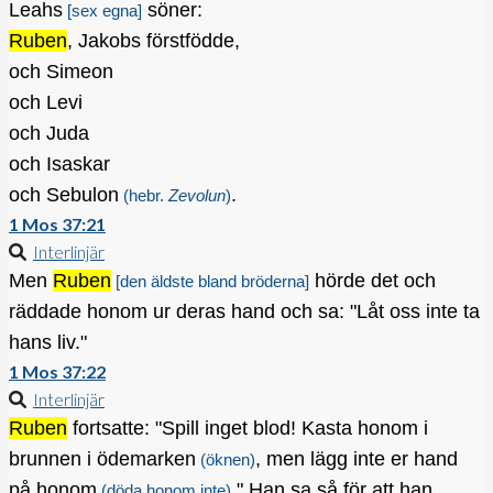
Leahs
söner:
[sex egna]
Ruben
, Jakobs förstfödde,
och Simeon
och Levi
och Juda
och Isaskar
och Sebulon
.
(hebr.
Zevolun
)
1 Mos 37:21
Interlinjär
Men
Ruben
hörde det och
[den äldste bland bröderna]
räddade honom ur deras hand och sa: "Låt oss inte ta
hans liv."
1 Mos 37:22
Interlinjär
Ruben
fortsatte: "Spill inget blod! Kasta honom i
brunnen i ödemarken
, men lägg inte er hand
(öknen)
på honom
." Han sa så för att han
(döda honom inte)