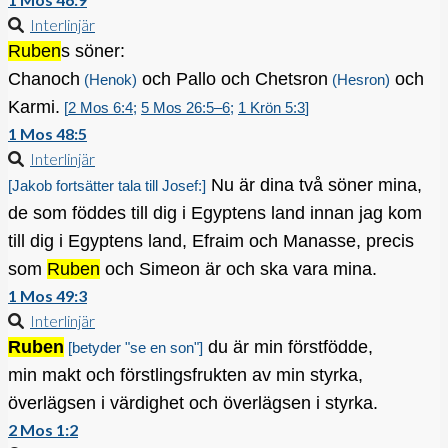
Interlinjär
Ruben
s söner:
Chanoch
och Pallo och Chetsron
och
(Henok)
(Hesron)
Karmi.
[
2 Mos 6:4
;
5 Mos 26:5–6
;
1 Krön 5:3
]
1 Mos 48:5
Interlinjär
Nu är dina två söner mina,
[Jakob fortsätter tala till Josef:]
de som föddes till dig i Egyptens land innan jag kom
till dig i Egyptens land, Efraim och Manasse, precis
som
Ruben
och Simeon är och ska vara mina.
1 Mos 49:3
Interlinjär
Ruben
du är min förstfödde,
[betyder "se en son"]
min makt och förstlingsfrukten av min styrka,
överlägsen i värdighet och överlägsen i styrka.
2 Mos 1:2