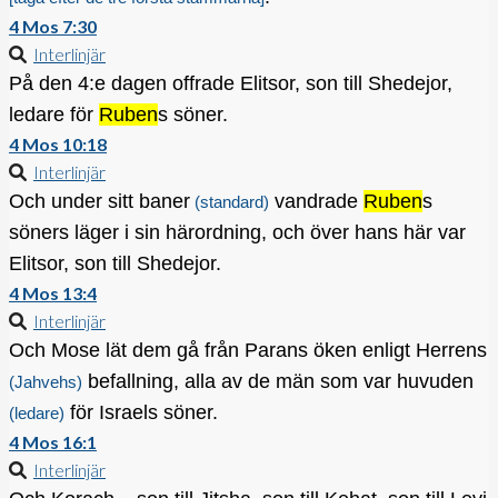
4 Mos 7:30
Interlinjär
På den 4:e dagen offrade Elitsor, son till Shedejor,
ledare för
Ruben
s söner.
4 Mos 10:18
Interlinjär
Och under sitt baner
vandrade
Ruben
s
(standard)
söners läger i sin härordning, och över hans här var
Elitsor, son till Shedejor.
4 Mos 13:4
Interlinjär
Och Mose lät dem gå från Parans öken enligt Herrens
befallning, alla av de män som var huvuden
(Jahvehs)
för Israels söner.
(ledare)
4 Mos 16:1
Interlinjär