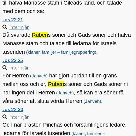
till halva Manasse stam i Gileads land, och talade
med dem och sa:
Jos 22:21
Interlinjär
Då svarade
Ruben
s söner och Gads söner och halva
Manasse stam och talade till ledarna för Israels
tusenden
:
(klaner, familjer – familjegruppering)
Jos 22:25
Interlinjär
För Herren
har gjort Jordan till en gräns
(Jahveh)
mellan oss och er,
Ruben
s söner och Gads söner ni
har ingen del i Herren
, så kan era söner få
(Jahveh)
våra söner att sluta vörda Herren
.
(Jahveh)
Jos 22:30
Interlinjär
Och när prästen Pinchas och församlingens ledare,
ledarna för Israels tusenden
(klaner, familjer –