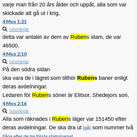
varje man från 20 års ålder och uppåt, alla som var
skickade att gå ut i krig,
4 Mos 1:21
Interlinjär
detta var antalet av dem av
Ruben
s stam, de var
46500.
4 Mos 2:10
Interlinjär
På den södra sidan
ska vara de i lägret som tillhör
Ruben
s
baner enligt
deras avdelningar.
Ledaren för
Ruben
s söner är Elitsor, Shedejors son,
4 Mos 2:16
Interlinjär
Alla som räknades i
Ruben
s läger var 151450 efter
deras avdelningar. De ska dra ut
som nummer två
(gå)
.
[tåga efter de tre första stammarna]