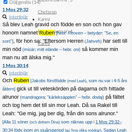
Dölj genitiv
(14)
1 Mos 29:32
Chetsron
Interlinjär
Karmi
Så blev Leah gravid och födde en son och hon gav
Rubens barn nr: 4
honom namnet
Ruben
[hebr.
Reoven
– betyder: "Se, en
, för hon sa: "Eftersom Herren
har sett till
son!"]
(Jahveh)
Karmi
min nöd
så kommer min
(misär; mitt elände – hebr.
oni
)
man nu att älska mig."
1 Mos 30:14
Interlinjär
Och
Ruben
[Jakobs förstfödde
, som nu var i 4-5 års
(med Leah)
gick ut till veteskörden på dagarna och hittade
åldern]
alrunor
på fältet
(mandragora; "kärleksäpplen" – hebr.
dodaj
)
och tog hem det till sin mor Leah. Då sa Rakel till
Leah: "Ge mig, jag ber dig, från din sons alrunor."
[Alla 11 söner
som räknas upp i
1 Mos 29:32–
(och dottern Dina)
30:34
föds inom en sjuårsperiod
. Sedan Leah
(av fyra olika mödrar)