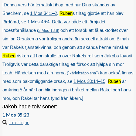
[Denna vers hör tematiskt ihop med hur Dina skändas av
Shechem, se
1 Mos 34:1–2
.
Ruben
s tilltag gjorde att han blev
fördömd, se
1 Mos 49:4
. Detta var både ett förbjudet
incestförhållande
och ett försök att få auktoritet över
(
3 Mos 18:8
)
sin far. Orsakerna var troligen andra än sexuell attraktion. Bilhah
var Rakels tjänstekvinna, och genom att skända henne minskar
Ruben
risken att hon skulle ta över Rakels roll som Jakobs favorit.
Troligtvis var detta dåraktiga tilltag ett försök att hjälpa sin mor
Leah. Händelsen med alrunorna
kan också finnas
("kärleksäpplena")
med som bakomliggande orsak, se
1 Mos 30:14–15
.
Ruben
är
omkring 5 år när han blir indragen i bråket mellan Rakel och hans
mor, och Rakel tar hans fynd från åkern.]
Jakob hade tolv söner:
1 Mos 35:23
Interlinjär