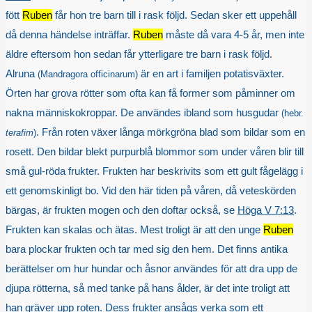
fött
Ruben
får hon tre barn till i rask följd. Sedan sker ett uppehåll
då denna händelse inträffar.
Ruben
måste då vara 4-5 år, men inte
äldre eftersom hon sedan får ytterligare tre barn i rask följd.
Alruna
är en art i familjen potatisväxter.
(Mandragora officinarum)
Örten har grova rötter som ofta kan få former som påminner om
nakna människokroppar. De användes ibland som husgudar
(hebr.
. Från roten växer långa mörkgröna blad som bildar som en
terafim
)
rosett. Den bildar blekt purpurblå blommor som under våren blir till
små gul-röda frukter. Frukten har beskrivits som ett gult fågelägg i
ett genomskinligt bo. Vid den här tiden på våren, då veteskörden
bärgas, är frukten mogen och den doftar också, se
Höga V 7:13
.
Frukten kan skalas och ätas. Mest troligt är att den unge
Ruben
bara plockar frukten och tar med sig den hem. Det finns antika
berättelser om hur hundar och åsnor användes för att dra upp de
djupa rötterna, så med tanke på hans ålder, är det inte troligt att
han gräver upp roten. Dess frukter ansågs verka som ett