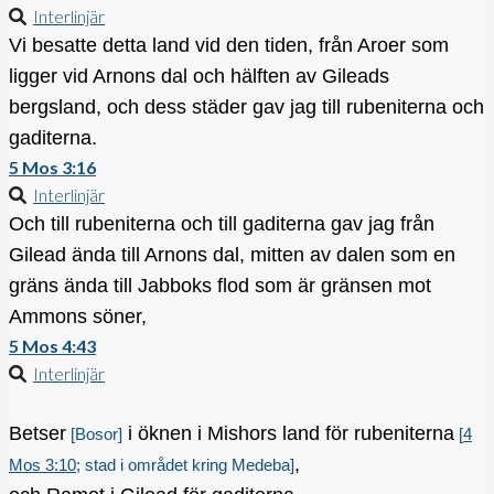
Interlinjär
Vi besatte detta land vid den tiden, från Aroer som
ligger vid Arnons dal och hälften av Gileads
bergsland, och dess städer gav jag till rubeniterna och
gaditerna.
5 Mos 3:16
Interlinjär
Och till rubeniterna och till gaditerna gav jag från
Gilead ända till Arnons dal, mitten av dalen som en
gräns ända till Jabboks flod som är gränsen mot
Ammons söner,
5 Mos 4:43
Interlinjär
Betser
i öknen i Mishors land för rubeniterna
[Bosor]
[
4
,
Mos 3:10
; stad i området kring Medeba]