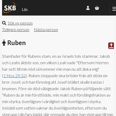
Läs
Sök ny person
Tidigare person
Nästa person
Ruben
Stamfader för Rubens stam, en av Israels tolv stammar. Jakob
och Leahs äldste son, om vilken Leah sade "Eftersom Herren
har sett till min nöd så kommer min man nu att älska mig"
(
1 Mos 29:32
). Ruben stoppade sina bröder från att döda sin
bror Josef, och han föreslog att Josef istället skulle kastas i
brunnen. Före sin död välsignade Jakob Ruben på följande sätt:
"Ruben du är min förstfödde, min makt och förstlingsfrukten av
min styrka, överlägsen i värdighet och överlägsen i styrka.
Instabil som vatten saknar du överlägsenheten, eftersom du
steg upp i din fars bädd, där orenade du den, han steg upp till min