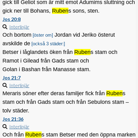
gick till Geliot som är mitt emot Adumims sluttning och
gick ner till Bohans,
Ruben
s sons, sten.
Jos 20:8
Interlinjär
Och bortom
Jordan vid Jeriko österut
[öster om]
avskilde de
[också 3 städer:]
Betser i låglandets öken från
Ruben
s stam och
Ramot i Gilead från Gads stam och
Golan i Bashan från Manasse stam.
Jos 21:7
Interlinjär
Meraris söner efter deras familjer fick från
Ruben
s
stam och från Gads stam och från Sebulons stam –
tolv städer.
Jos 21:36
Interlinjär
Och från
Ruben
s stam Betser med den öppna marken