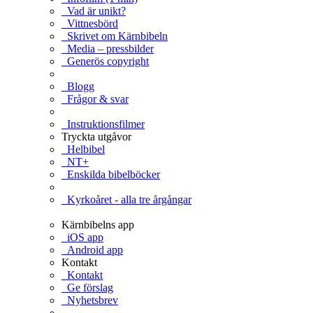
Vad är unikt?
Vittnesbörd
Skrivet om Kärnbibeln
Media – pressbilder
Generös copyright
Blogg
Frågor & svar
Instruktionsfilmer
Tryckta utgåvor
Helbibel
NT+
Enskilda bibelböcker
Kyrkoåret - alla tre årgångar
Kärnbibelns app
iOS app
Android app
Kontakt
Kontakt
Ge förslag
Nyhetsbrev