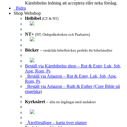
Kärnbibelns ledning att acceptera eller neka förslag.
Bidra
Shop
Webshop
Helbibel
(GT & NT)
NT+
(NT, Ordspråksboken och Psaltaren)
Böcker
–
enskilda bibelböcker, perfekt för bibelstudier
Beställ via Kärnbibelns shop – Rut & Ester, Luk, Joh,
Apg, Rom, Ps
Beställ via Amazon – Rut & Ester, Luk, Joh, Apg,
Rom, Ps
Beställ via Amazon – Ruth & Esther (Core Bible på
engelska)
Kyrkoåret
–
alla tre årgångar med andakter
Återförsäljare – karta över platser