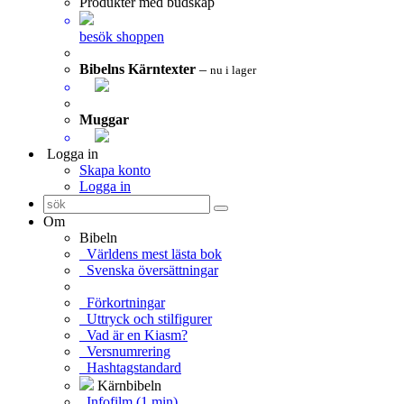
Produkter med budskap
besök shoppen
Bibelns Kärntexter
–
nu i lager
Muggar
Logga in
Skapa konto
Logga in
Om
Bibeln
Världens mest lästa bok
Svenska översättningar
Förkortningar
Uttryck och stilfigurer
Vad är en Kiasm?
Versnumrering
Hashtagstandard
Kärnbibeln
Infofilm (1 min)