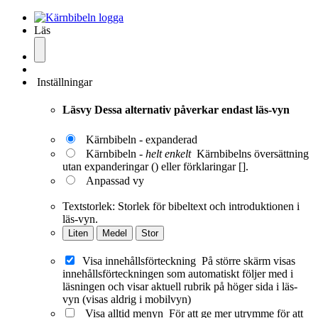
Läs
Inställningar
Läsvy
Dessa alternativ påverkar endast läs-vyn
Kärnbibeln - expanderad
Kärnbibeln -
helt enkelt
Kärnbibelns översättning
utan expanderingar () eller förklaringar [].
Anpassad vy
Textstorlek:
Storlek för bibeltext och introduktionen i
läs-vyn.
Liten
Medel
Stor
Visa innehållsförteckning
På större skärm visas
innehållsförteckningen som automatiskt följer med i
läsningen och visar aktuell rubrik på höger sida i läs-
vyn (visas aldrig i mobilvyn)
Visa alltid menyn
För att ge mer utrymme för att