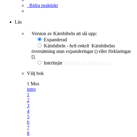
Bidra praktiskt
Ge en gåva
Läs
Version av Kärnbibeln att slå upp:
Expanderad
Kärnbibeln -
helt enkelt
Kärnbibelns
översättning utan expanderingar () eller förklaringar
[].
Interlinjär
Bibelord på olika teman
Välj bok
1 Mos
intro
1
2
3
4
5
6
7
8