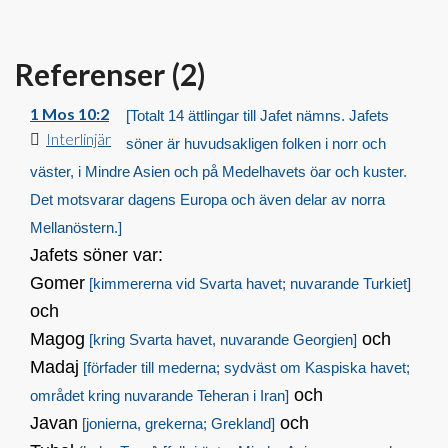
Referenser (
2
)
1 Mos 10:2
[Totalt 14 ättlingar till Jafet nämns. Jafets
Interlinjär
söner är huvudsakligen folken i norr och
väster, i Mindre Asien och på Medelhavets öar och kuster.
Det motsvarar dagens Europa och även delar av norra
Mellanöstern.]
Jafets söner var:
Gomer
[kimmererna vid Svarta havet; nuvarande Turkiet]
och
Magog
och
[kring Svarta havet, nuvarande Georgien]
Madaj
[förfader till mederna; sydväst om Kaspiska havet;
och
området kring nuvarande Teheran i Iran]
Javan
och
[jonierna, grekerna; Grekland]