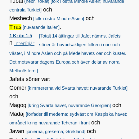
Tubal
(hebr.
Toval
)
[folk i östra Mindre Asien; nuvarande
och
centrala Turkiet]
Meshech
och
[folk i östra Mindre Asien]
Tiras
.
[nuvarande Italien]
1 Krön 1:5
[Totalt 14 ättlingar till Jafet nämns. Jafets
Interlinjär
söner är huvudsakligen folken i norr och
väster, i Mindre Asien och på Medelhavets öar och kuster.
Det motsvarar dagens Europa och även delar av norra
Mellanöstern.]
Jafets söner var:
Gomer
[kimmererna vid Svarta havet; nuvarande Turkiet]
och
Magog
och
[kring Svarta havet, nuvarande Georgien]
Madaj
[förfader till mederna; sydväst om Kaspiska havet;
och
området kring nuvarande Teheran i Iran]
Javan
och
[jonierna, grekerna; Grekland]