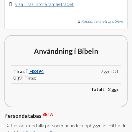
Visa Tiras i stora familjeträdet
Rapportera ett problem
Användning i Bibeln
Tiras
H8494
2 ggr i GT
תִּירָ֑ס
(Tiras)
Totalt 2
ggr
BETA
Persondatabas
Databasen med alla personer är under uppbyggnad. Hittar du