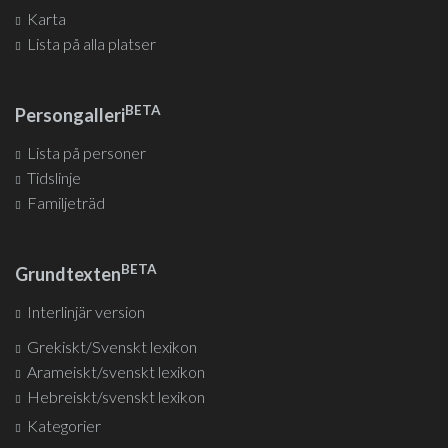
Karta
Lista på alla platser
BETA
Persongalleri
Lista på personer
Tidslinje
Familjeträd
BETA
Grundtexten
Interlinjär version
Grekiskt/Svenskt lexikon
Arameiskt/svenskt lexikon
Hebreiskt/svenskt lexikon
Kategorier