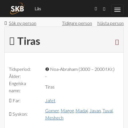
Läs
Sök ny person
Tidigare person
Nästa person
Tiras
Tidsperiod:
❷
Noa-Abraham (3000 – 2000 f.Kr.)
Ålder:
-
Engelska
Tiras
namn:
Far:
Jafet
Gomer
,
Magog
,
Madaj
,
Javan
,
Tuval
,
Syskon:
Meshech