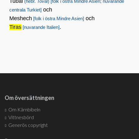
Tubal
(hebr.
Toval
)
[folk i östra Mindre Asien; nuvarande
och
centrala Turkiet]
Meshech
och
[folk i östra Mindre Asien]
Tiras
.
[nuvarande Italien]
Om översättningen
Om Kärnbibeln
Vittnesbörd
Generös copyright