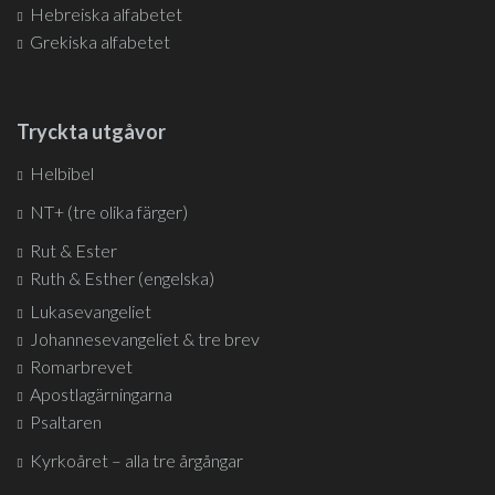
Hebreiska alfabetet
Grekiska alfabetet
Tryckta utgåvor
Helbibel
NT+ (tre olika färger)
Rut & Ester
Ruth & Esther (engelska)
Lukasevangeliet
Johannesevangeliet & tre brev
Romarbrevet
Apostlagärningarna
Psaltaren
Kyrkoåret – alla tre årgångar