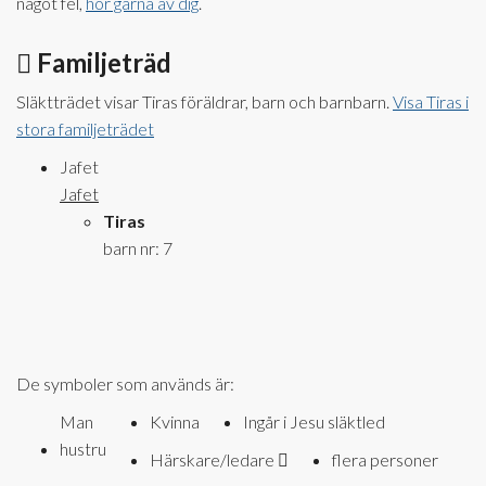
något fel,
hör gärna av dig
.
Familjeträd
Släktträdet visar Tiras föräldrar, barn och barnbarn.
Visa Tiras i
stora familjeträdet
Jafet
Jafet
Tiras
barn nr: 7
De symboler som används är:
Man
Kvinna
Ingår i Jesu släktled
hustru
Härskare/ledare
flera personer