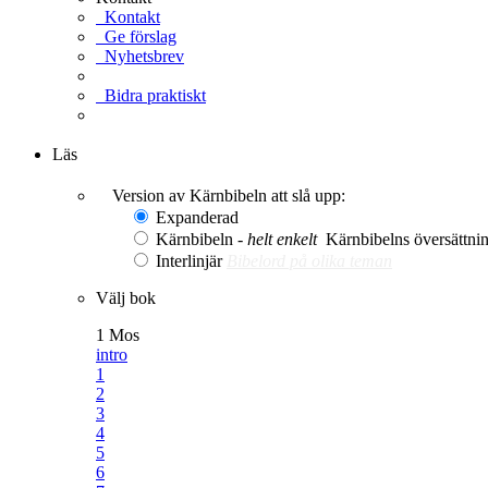
Kontakt
Ge förslag
Nyhetsbrev
Bidra praktiskt
Ge en gåva
Läs
Version av Kärnbibeln att slå upp:
Expanderad
Kärnbibeln -
helt enkelt
Kärnbibelns översättning
Interlinjär
Bibelord på olika teman
Välj bok
1 Mos
intro
1
2
3
4
5
6