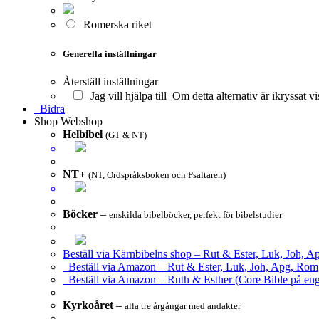
Romerska riket
Generella inställningar
Återställ inställningar
Jag vill hjälpa till
Om detta alternativ är ikryssat vi
Bidra
Shop
Webshop
Helbibel
(GT & NT)
NT+
(NT, Ordspråksboken och Psaltaren)
Böcker
–
enskilda bibelböcker, perfekt för bibelstudier
Beställ via Kärnbibelns shop – Rut & Ester, Luk, Joh, A
Beställ via Amazon – Rut & Ester, Luk, Joh, Apg, Rom
Beställ via Amazon – Ruth & Esther (Core Bible på eng
Kyrkoåret
–
alla tre årgångar med andakter