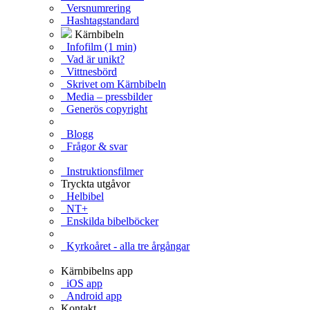
Versnumrering
Hashtagstandard
Kärnbibeln
Infofilm (1 min)
Vad är unikt?
Vittnesbörd
Skrivet om Kärnbibeln
Media – pressbilder
Generös copyright
Blogg
Frågor & svar
Instruktionsfilmer
Tryckta utgåvor
Helbibel
NT+
Enskilda bibelböcker
Kyrkoåret - alla tre årgångar
Kärnbibelns app
iOS app
Android app
Kontakt