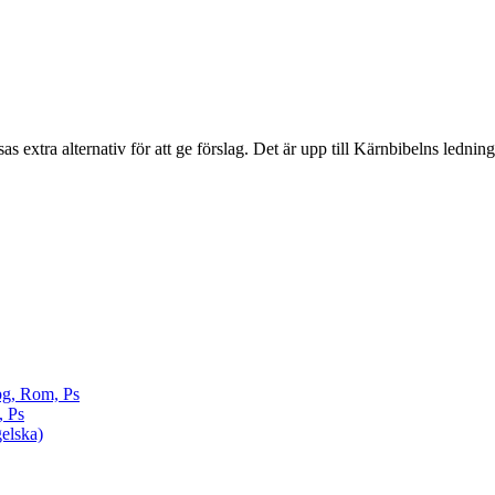
sas extra alternativ för att ge förslag. Det är upp till Kärnbibelns ledning
pg, Rom, Ps
, Ps
elska)