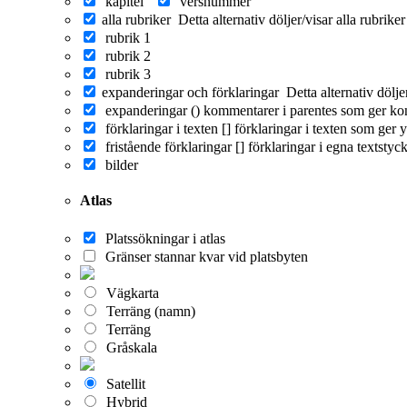
kapitel
versnummer
alla rubriker
Detta alternativ döljer/visar alla rubrike
rubrik 1
rubrik 2
rubrik 3
expanderingar och förklaringar
Detta alternativ dölj
expanderingar ()
kommentarer i parentes som ger ko
förklaringar i texten []
förklaringar i texten som ger y
fristående förklaringar []
förklaringar i egna textstyc
bilder
Atlas
Platssökningar i atlas
Gränser stannar kvar vid platsbyten
Vägkarta
Terräng (namn)
Terräng
Gråskala
Satellit
Hybrid