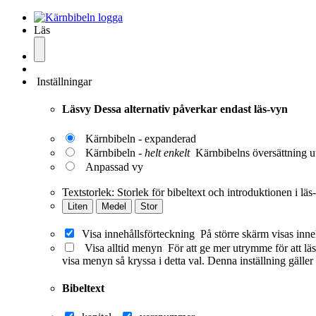
Läs
Inställningar
Läsvy
Dessa alternativ påverkar endast läs-vyn
Kärnbibeln - expanderad
Kärnbibeln -
helt enkelt
Kärnbibelns översättning ut
Anpassad vy
Textstorlek:
Storlek för bibeltext och introduktionen i läs
Liten
Medel
Stor
Visa innehållsförteckning
På större skärm visas inne
Visa alltid menyn
För att ge mer utrymme för att läs
visa menyn så kryssa i detta val. Denna inställning gäller
Bibeltext