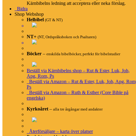
Kärnbibelns ledning att acceptera eller neka förslag.
Bidra
Shop
Webshop
Helbibel
(GT & NT)
Om översättningen
NT+
(NT, Ordspråksboken och Psaltaren)
Om Kärnbibeln
Vittnesbörd
Generös copyright
Böcker
–
enskilda bibelböcker, perfekt för bibelstudier
Blogg
Instruktionsfilmer
Beställ via Kärnbibelns shop – Rut & Ester, Luk, Joh,
Apg, Rom, Ps
Beställ via Amazon – Rut & Ester, Luk, Joh, Apg, Rom
Om Bibeln
Ps
Beställ via Amazon – Ruth & Esther (Core Bible på
engelska)
Välkommen till Bibeln
Alla svenska översättningar
Kyrkoåret
–
alla tre årgångar med andakter
Uttryck och stilfigurer
Vad är en Kiasm?
Återförsäljare – karta över platser