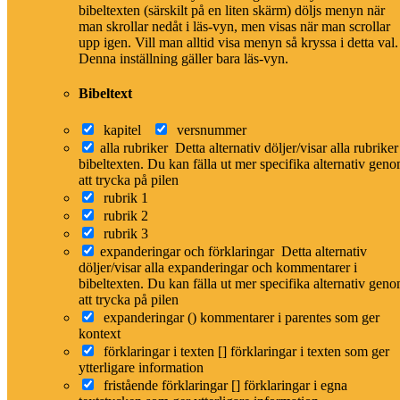
bibeltexten (särskilt på en liten skärm) döljs menyn när
Användning i Bibeln
man skrollar nedåt i läs-vyn, men visas när man scrollar
upp igen. Vill man alltid visa menyn så kryssa i detta val.
Denna inställning gäller bara läs-vyn.
Betser
H1221
בֶּ֫צֶר
5 ggr i GT
(Betser)
Bibeltext
Betyder: guld malm
Totalt 5
ggr
kapitel
versnummer
alla rubriker
Detta alternativ döljer/visar alla rubriker
bibeltexten. Du kan fälla ut mer specifika alternativ gen
BETA
att trycka på pilen
Persondatabas
rubrik 1
rubrik 2
Databasen med alla personer är under uppbyggnad. Hittar du något
fel,
hör gärna av dig
.
rubrik 3
expanderingar och förklaringar
Detta alternativ
Familjeträd
döljer/visar alla expanderingar och kommentarer i
bibeltexten. Du kan fälla ut mer specifika alternativ gen
att trycka på pilen
Släktträdet visar Besers föräldrar, barn och barnbarn.
Visa Beser i
expanderingar ()
kommentarer i parentes som ger
stora familjeträdet
kontext
Tsofach
förklaringar i texten []
förklaringar i texten som ger
Tsofach
ytterligare information
Beser
fristående förklaringar []
förklaringar i egna