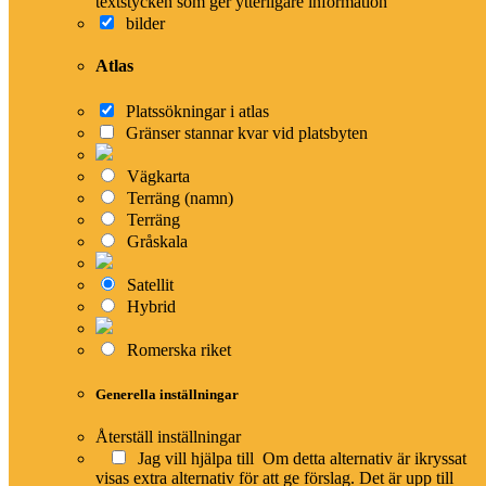
textstycken som ger ytterligare information
barn nr: 6
bilder
Atlas
Platssökningar i atlas
Gränser stannar kvar vid platsbyten
De symboler som används är:
Vägkarta
Terräng (namn)
Terräng
Man
Kvinna
Ingår i Jesu släktled
Gråskala
hustru
Härskare/ledare
flera personer
Satellit
Hybrid
Referenser (
1
)
Romerska riket
1 Krön 7:37
Interlinjär
Generella inställningar
Beser
, Hod, Shamma, Shilsha, Jitran och Beera.
Återställ inställningar
Jag vill hjälpa till
Om detta alternativ är ikryssat
visas extra alternativ för att ge förslag. Det är upp till