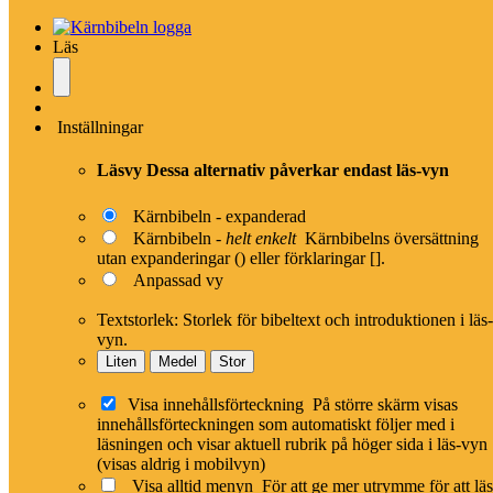
Sök ny person
Tidigare person
Nästa person
Läs
Beser
Nämns i Bibeln vid namn
Inställningar
Tidsperiod:
❹
Mose-David (1400 – 1000 f.Kr.)
Läsvy
Dessa alternativ påverkar endast läs-vyn
Ålder:
-
Alt.
Betser
namn/stavningar:
Kärnbibeln - expanderad
Kärnbibeln -
helt enkelt
Kärnbibelns översättning
Engelska namn:
Bezer
utan expanderingar () eller förklaringar [].
Far:
Tsofach
Anpassad vy
Suach
,
Harnefer
,
Shual
,
Beri
,
Jimra
,
Hod
,
Syskon:
Textstorlek:
Storlek för bibeltext och introduktionen i läs-
Shamma
,
Shilsha
,
Jitran
,
Beera
vyn.
Liten
Medel
Stor
Visa Beser i stora familjeträdet
Visa innehållsförteckning
På större skärm visas
innehållsförteckningen som automatiskt följer med i
läsningen och visar aktuell rubrik på höger sida i läs-vyn
Rapportera ett problem
(visas aldrig i mobilvyn)
Visa alltid menyn
För att ge mer utrymme för att lä