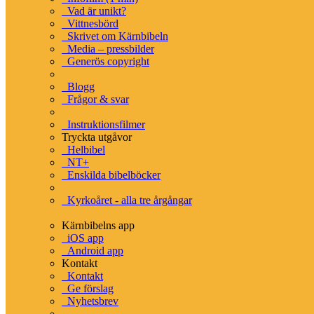
Vad är unikt?
Vittnesbörd
BETA
Grundtexten
Skrivet om Kärnbibeln
Media – pressbilder
Generös copyright
Interlinjär version
Grekiskt/Svenskt lexikon
Blogg
Arameiskt/svenskt lexikon
Frågor & svar
Hebreiskt/svenskt lexikon
Kategorier
Instruktionsfilmer
Tryckta utgåvor
Hebreiska alfabetet
Helbibel
Grekiska alfabetet
NT+
Enskilda bibelböcker
Kyrkoåret - alla tre årgångar
Tryckta utgåvor
Kärnbibelns app
iOS app
Helbibel
Android app
Kontakt
NT+ (tre olika färger)
Kontakt
Rut & Ester
Ge förslag
Ruth & Esther (engelska)
Nyhetsbrev
Lukasevangeliet