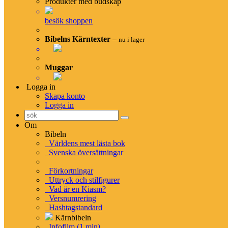
Produkter med budskap
Hjälpmedel
besök shoppen
Konvertera bibelreferenser
Bibelns Kärntexter
–
nu i lager
Slå upp flera bibelreferenser
Bibelns böcker – förkortningar
Hashtagstandard
Muggar
Länka till Kärnbibeln
Logga in
Bibelatlas
Skapa konto
Logga in
Karta
Lista på alla platser
Om
Bibeln
Världens mest lästa bok
Svenska översättningar
BETA
Persongalleri
Förkortningar
Uttryck och stilfigurer
Lista på personer
Vad är en Kiasm?
Tidslinje
Versnumrering
Familjeträd
Hashtagstandard
Kärnbibeln
Infofilm (1 min)