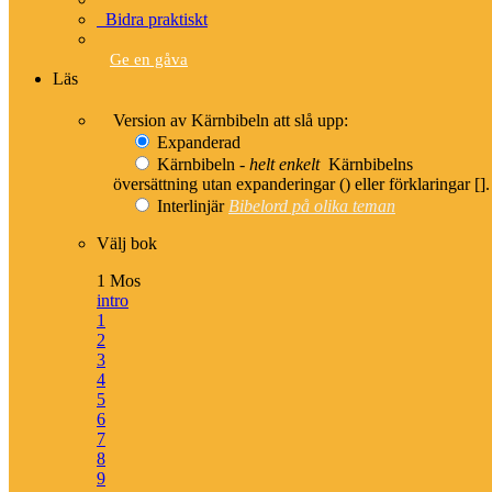
Johannesevangeliet & tre brev
Bidra praktiskt
Romarbrevet
Apostlagärningarna
Ge en gåva
Psaltaren
Läs
Kyrkoåret – alla tre årgångar
Version av Kärnbibeln att slå upp:
Expanderad
Kärnbibeln -
helt enkelt
Kärnbibelns
översättning utan expanderingar () eller förklaringar [].
Interlinjär
Bibelord på olika teman
Bibelläsningsplaner
Välj bok
Läsplaner – bibelnpåettår.se
Läsplaner via e-post – minbibelplan.se
1 Mos
Kyrkoåret – kyrkoaretstexter.se
intro
Torah och haftarah texter
1
2
3
4
5
Appar
6
7
8
9