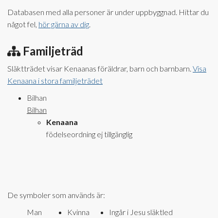
Databasen med alla personer är under uppbyggnad. Hittar du
något fel,
hör gärna av dig
.
Familjeträd
Släktträdet visar Kenaanas föräldrar, barn och barnbarn.
Visa
Kenaana i stora familjeträdet
Bilhan
Bilhan
Kenaana
födelseordning ej tillgänglig
De symboler som används är:
Man
Kvinna
Ingår i Jesu släktled