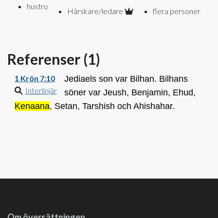
hustru
Härskare/ledare
flera personer
Referenser (
1
)
1 Krön 7:10
Jediaels son var Bilhan. Bilhans
Interlinjär
söner var Jeush, Benjamin, Ehud,
Kenaana
, Setan, Tarshish och Ahishahar.
Om översättningen