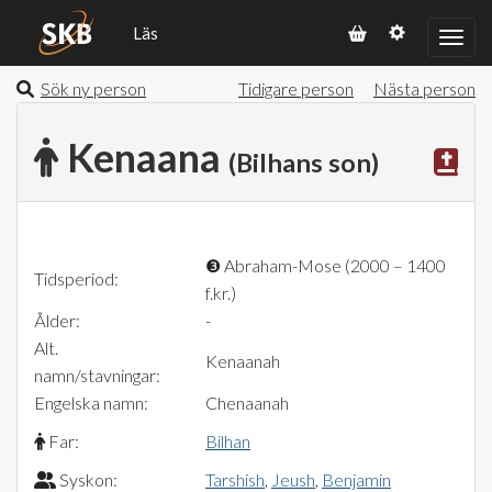
Läs
Sök ny person
Tidigare person
Nästa person
Kenaana
(Bilhans son)
❸
Abraham-Mose (2000 – 1400
Tidsperiod:
f.kr.)
Ålder:
-
Alt.
Kenaanah
namn/stavningar:
Engelska namn:
Chenaanah
Far:
Bilhan
Syskon:
Tarshish
,
Jeush
,
Benjamin