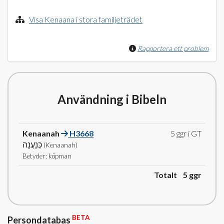
Visa Kenaana i stora familjeträdet
Rapportera ett problem
Användning i Bibeln
Kenaanah
H3668
5 ggr i GT
כְּנַעֲנָה
(Kenaanah)
Betyder: köpman
Totalt 5
ggr
BETA
Persondatabas