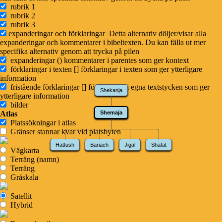
rubrik 1
rubrik 2
BETA
Persondatabas
rubrik 3
Databasen med alla personer är under uppbyggnad. Hittar du något fel,
expanderingar och förklaringar
Detta alternativ döljer/visar alla
hör gärna av dig
.
expanderingar och kommentarer i bibeltexten. Du kan fälla ut mer
Familjeträd
specifika alternativ genom att trycka på pilen
expanderingar ()
kommentarer i parentes som ger kontext
Släktträdet visar Shemajas föräldrar, barn och barnbarn.
Visa Shemaja i
förklaringar i texten []
förklaringar i texten som ger ytterligare
stora familjeträdet
information
fristående förklaringar []
förklaringar i egna textstycken som ger
Shekanja
ytterligare information
bilder
Atlas
Shemaja
Platssökningar i atlas
Gränser stannar kvar vid platsbyten
Hattush
Bariach
Jigal
Shafat
Vägkarta
Terräng (namn)
Terräng
Gråskala
Satellit
Hybrid