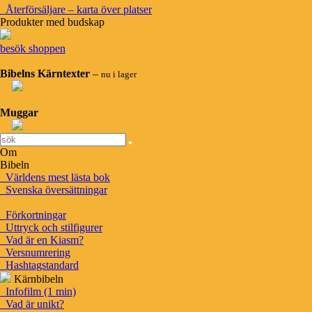
hechanja, östra portens väktare.
Återförsäljare – karta över platser
Produkter med budskap
besök shoppen
Bibelns Kärntexter
–
nu i lager
Om översättningen
Muggar
Om Kärnbibeln
Vittnesbörd
Generös copyright
Om
Bibeln
Blogg
Världens mest lästa bok
Instruktionsfilmer
Svenska översättningar
Om Bibeln
Förkortningar
Välkommen till Bibeln
Uttryck och stilfigurer
Alla svenska översättningar
Vad är en Kiasm?
Uttryck och stilfigurer
Versnumrering
Vad är en Kiasm?
Hashtagstandard
Kärnbibeln
Infofilm (1 min)
Hjälpmedel
Vad är unikt?
Konvertera bibelreferenser