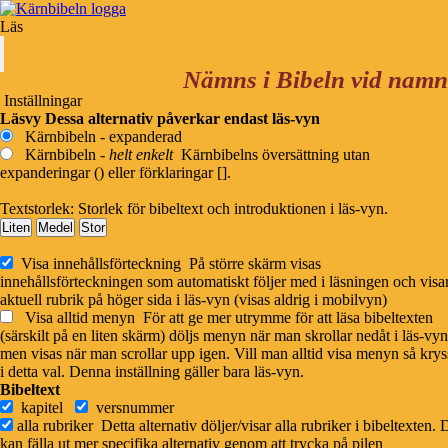
Sök ny person
Läs
Tidigare person
Nästa person
Shemaja
(Hattush far)
Nämns i Bibeln vid namn
Inställningar
Läsvy
Dessa alternativ påverkar endast läs-vyn
Tidsperiod:
❺
David-fångenskapen (1000 – 586 f.Kr.)
Kärnbibeln - expanderad
Ålder:
-
Kärnbibeln -
helt enkelt
Kärnbibelns översättning utan
Alt. namn/stavningar:
Shemajaho
expanderingar () eller förklaringar [].
Engelska namn:
Shemaiah
Textstorlek:
Storlek för bibeltext och introduktionen i läs-vyn.
Far:
Shekanja
Liten
Medel
Stor
barn (4):
Hattush
,
Bariach
,
Jigal
,
Shafat
Visa innehållsförteckning
På större skärm visas
innehållsförteckningen som automatiskt följer med i läsningen och visa
Visa Shemaja i stora familjeträdet
aktuell rubrik på höger sida i läs-vyn (visas aldrig i mobilvyn)
Visa alltid menyn
För att ge mer utrymme för att läsa bibeltexten
Rapportera ett problem
(särskilt på en liten skärm) döljs menyn när man skrollar nedåt i läs-vyn
men visas när man scrollar upp igen. Vill man alltid visa menyn så krys
Användning i Bibeln
i detta val. Denna inställning gäller bara läs-vyn.
Bibeltext
Shemajaho
H8098
kapitel
versnummer
41 ggr i GT
שְׁמַעְיָ֫הוּ
(Shemajaho)
alla rubriker
Detta alternativ döljer/visar alla rubriker i bibeltexten.
Totalt 41
ggr
kan fälla ut mer specifika alternativ genom att trycka på pilen