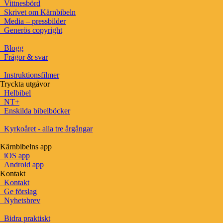
Vittnesbörd
Slå upp flera bibelreferenser
Skrivet om Kärnbibeln
Bibelns böcker – förkortningar
Media – pressbilder
Hashtagstandard
Generös copyright
Länka till Kärnbibeln
Bibelatlas
Blogg
Karta
Frågor & svar
Lista på alla platser
Instruktionsfilmer
Tryckta utgåvor
BETA
Persongalleri
Helbibel
Lista på personer
NT+
Tidslinje
Enskilda bibelböcker
Familjeträd
Kyrkoåret - alla tre årgångar
BETA
Grundtexten
Kärnbibelns app
Interlinjär version
iOS app
Android app
Grekiskt/Svenskt lexikon
Kontakt
Arameiskt/svenskt lexikon
Kontakt
Hebreiskt/svenskt lexikon
Ge förslag
Kategorier
Nyhetsbrev
Hebreiska alfabetet
Grekiska alfabetet
Bidra praktiskt