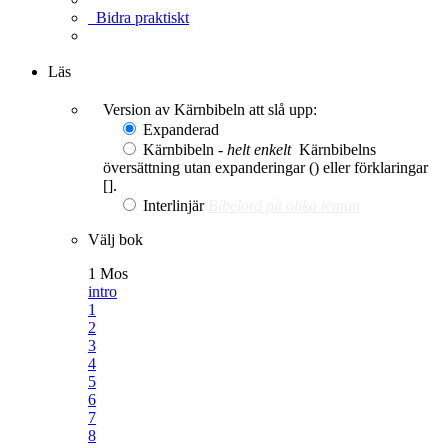
Bidra praktiskt
Ge en gåva
Läs
Version av Kärnbibeln att slå upp:
Expanderad
Kärnbibeln -
helt enkelt
Kärnbibelns
översättning utan expanderingar () eller förklaringar
[].
Interlinjär
Bibelord på olika teman
Välj bok
1 Mos
intro
1
2
3
4
5
6
7
8