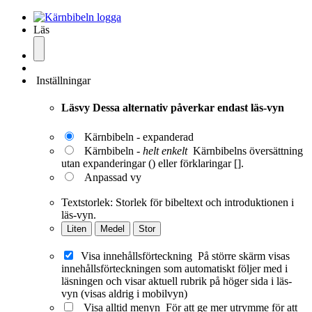
Läs
Inställningar
Läsvy
Dessa alternativ påverkar endast läs-vyn
Kärnbibeln - expanderad
Kärnbibeln -
helt enkelt
Kärnbibelns översättning
utan expanderingar () eller förklaringar [].
Anpassad vy
Textstorlek:
Storlek för bibeltext och introduktionen i
läs-vyn.
Liten
Medel
Stor
Visa innehållsförteckning
På större skärm visas
innehållsförteckningen som automatiskt följer med i
läsningen och visar aktuell rubrik på höger sida i läs-
vyn (visas aldrig i mobilvyn)
Visa alltid menyn
För att ge mer utrymme för att