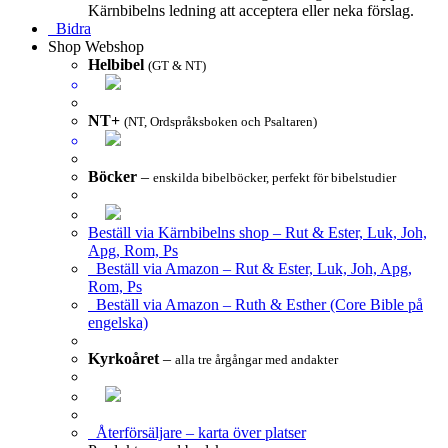
Kärnbibelns ledning att acceptera eller neka förslag.
Bidra
Shop
Webshop
Helbibel
(GT & NT)
NT+
(NT, Ordspråksboken och Psaltaren)
Böcker
–
enskilda bibelböcker, perfekt för bibelstudier
Beställ via Kärnbibelns shop – Rut & Ester, Luk, Joh,
Apg, Rom, Ps
Beställ via Amazon – Rut & Ester, Luk, Joh, Apg,
Rom, Ps
Beställ via Amazon – Ruth & Esther (Core Bible på
engelska)
Kyrkoåret
–
alla tre årgångar med andakter
Återförsäljare – karta över platser