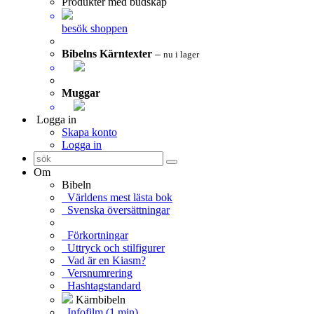
Produkter med budskap
besök shoppen
Bibelns Kärntexter
–
nu i lager
Muggar
Logga in
Skapa konto
Logga in
Om
Bibeln
Världens mest lästa bok
Svenska översättningar
Förkortningar
Uttryck och stilfigurer
Vad är en Kiasm?
Versnumrering
Hashtagstandard
Kärnbibeln
Infofilm (1 min)