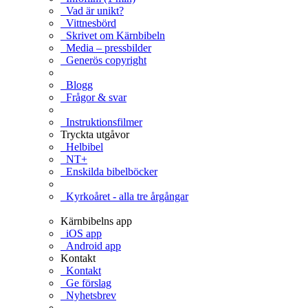
Vad är unikt?
Vittnesbörd
Skrivet om Kärnbibeln
Media – pressbilder
Generös copyright
Blogg
Frågor & svar
Instruktionsfilmer
Tryckta utgåvor
Helbibel
NT+
Enskilda bibelböcker
Kyrkoåret - alla tre årgångar
Kärnbibelns app
iOS app
Android app
Kontakt
Kontakt
Ge förslag
Nyhetsbrev