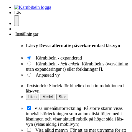
Läs
Inställningar
Läsvy
Dessa alternativ påverkar endast läs-vyn
Kärnbibeln - expanderad
Kärnbibeln -
helt enkelt
Kärnbibelns översättning
utan expanderingar () eller förklaringar [].
Anpassad vy
Textstorlek:
Storlek för bibeltext och introduktionen i
läs-vyn.
Liten
Medel
Stor
Visa innehållsförteckning
På större skärm visas
innehållsförteckningen som automatiskt följer med i
läsningen och visar aktuell rubrik på höger sida i läs-
vyn (visas aldrig i mobilvyn)
Visa alltid menyn
För att ge mer utrymme för att