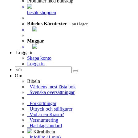
Produkter med budskap
besök shoppen
Bibelns Kärntexter
–
nu i lager
Muggar
Logga in
Skapa konto
Logga in
Om
Bibeln
Världens mest lästa bok
Svenska översättningar
Förkortningar
Uttryck och stilfigurer
Vad är en Kiasm?
Versnumrering
Hashtagstandard
Kärnbibeln
Infofilm (1 min)