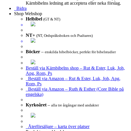
Kärnbibelns ledning att acceptera eller neka förslag.
Bidra
Shop
Webshop
Helbibel
(GT & NT)
NT+
(NT, Ordspråksboken och Psaltaren)
Böcker
–
enskilda bibelböcker, perfekt för bibelstudier
Beställ via Kärnbibelns shop – Rut & Ester, Luk, Joh,
Apg, Rom, Ps
Beställ via Amazon – Rut & Ester, Luk, Joh, Apg,
Rom, Ps
Beställ via Amazon – Ruth & Esther (Core Bible på
engelska)
Kyrkoåret
–
alla tre årgångar med andakter
Återförsäljare – karta över platser