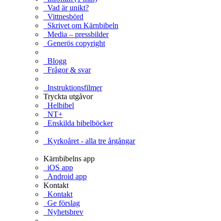
Vad är unikt?
Vittnesbörd
Skrivet om Kärnbibeln
Media – pressbilder
Generös copyright
Blogg
Frågor & svar
Instruktionsfilmer
Tryckta utgåvor
Helbibel
NT+
Enskilda bibelböcker
Kyrkoåret - alla tre årgångar
Kärnbibelns app
iOS app
Android app
Kontakt
Kontakt
Ge förslag
Nyhetsbrev