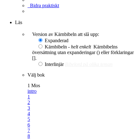
Bidra praktiskt
Ge en gåva
Läs
Version av Kärnbibeln att slå upp:
Expanderad
Kärnbibeln -
helt enkelt
Kärnbibelns
översättning utan expanderingar () eller förklaringar
[].
Interlinjär
Bibelord på olika teman
Välj bok
1 Mos
intro
1
2
3
4
5
6
7
8