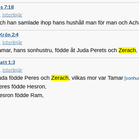
s 7:18
Interlinjär
ch han samlade ihop hans hushåll man för man och Achan, s
Krön 2:4
Interlinjär
amar, hans sonhustru, födde åt Juda Perets och
Zerach
,
att 1:3
Interlinjär
uda födde Peres och
Zerach
, vilkas mor var Tamar
[sonhust
eres födde Hesron,
esron födde Ram,