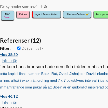
De symboler som används är:
Man
Kvinna
Ingår i Jesu släktled
Härskare/ledare
flera pers
hustru
Referenser (
12
)
Filter:
Dölj genitiv
(7)
 Mos 38:30
Interlinjär
fter kom hans bror som hade den röda tråden runt sin h
 detta kapitel finns namnen Boaz, Rut, Oved, Jishaj och David inkoda
erfinns alltså i exakt rätt ordning med 7 x 7 bokstävers intervall i j
mmanträffande som pekar på att Bibeln är en gudomligt inspirerad bo
 Mos 46:12
Interlinjär