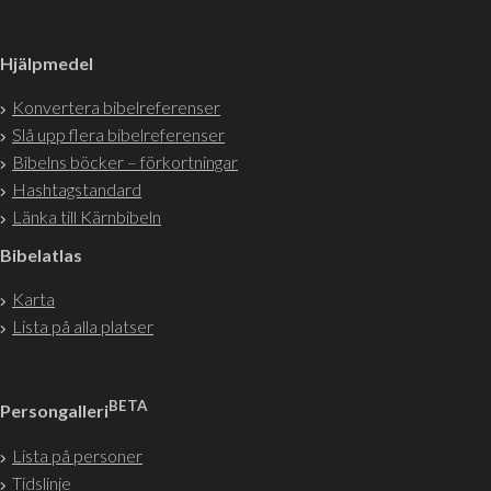
Hjälpmedel
Konvertera bibelreferenser
Slå upp flera bibelreferenser
Bibelns böcker – förkortningar
Hashtagstandard
Länka till Kärnbibeln
Bibelatlas
Karta
Lista på alla platser
BETA
Persongalleri
Lista på personer
Tidslinje