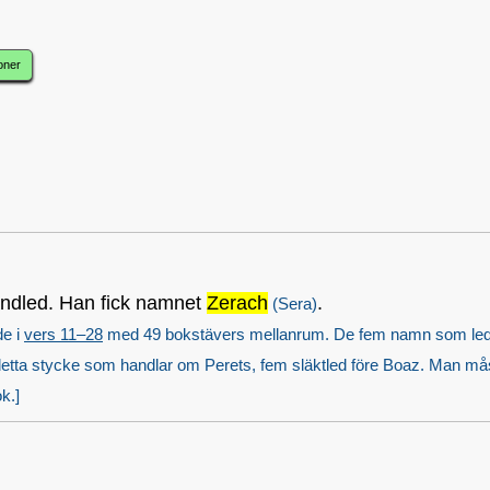
oner
andled. Han fick namnet
Zerach
.
(Sera)
de i
vers 11–28
med 49 bokstävers mellanrum. De fem namn som leder up
ust detta stycke som handlar om Perets, fem släktled före Boaz. Man mås
k.]