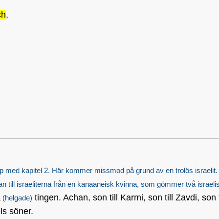
ch
,
op med kapitel 2. Här kommer missmod på grund av en trolös israelit. 
n till israeliterna från en kanaaneisk kvinna, som gömmer två israeli
a
tingen. Achan, son till Karmi, son till Zavdi, son t
(helgade)
ls söner.