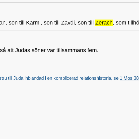
on till Karmi, son till Zavdi, son till
Zerach
, som till
 så att Judas söner var tillsammans fem.
ru till Juda inblandad i en komplicerad relationshistoria, se
1 Mos 38