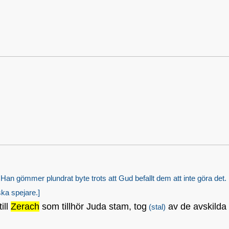
Han gömmer plundrat byte trots att Gud befallt dem att inte göra det.
ska spejare.]
ill
Zerach
som tillhör Juda stam, tog
av de avskilda
(stal)