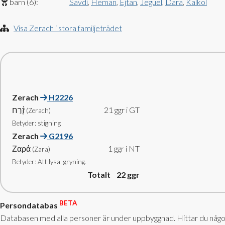
barn (6):
Savdi
,
Heman
,
Ejtan
,
Jeguel
,
Dara
,
Kalkol
Visa Zerach i stora familjeträdet
Zerach
H2226
זֶ֫רַח
21 ggr i GT
(Zerach)
Betyder: stigning
Zerach
G2196
Ζαρά
1 ggr i NT
(Zara)
Betyder: Att lysa, gryning.
Totalt 22
ggr
BETA
Persondatabas
Databasen med alla personer är under uppbyggnad. Hittar du något