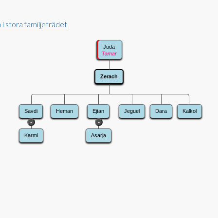
 i stora familjeträdet
Juda
Tamar
Zerach
Savdi
Heman
Ejtan
Jeguel
Dara
Kalkol
-
-
Karmi
Asarja