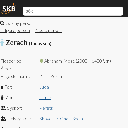
Sök ny person
Tidigare person
Nästa person
Zerach
(Judas son)
Tidsperiod:
❸
Abraham-Mose (2000 – 1400 f.kr.)
Ålder:
-
Engelska namn:
Zara, Zerah
Far:
Juda
Mor:
Tamar
Syskon:
Perets
Halvsyskon:
Shoval
,
Er
,
Onan
,
Shela