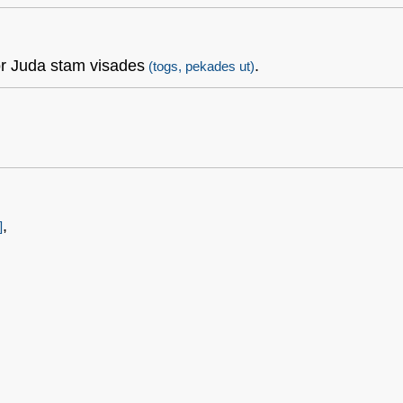
hör Juda stam visades
.
(togs, pekades ut)
,
]