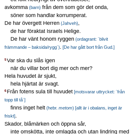
avkomma
från dem som gör det onda,
(barn)
söner som handlar korrumperat.
De har övergett Herren
,
(Jahveh)
de har föraktat Israels Helige.
De har vänt honom ryggen
(ordagrant: ´blivit
.
främmande – baksida/rygg´)
[De har gått bort från Gud.]
Var ska du slås igen
5
när du villar bort dig mer och mer?
Hela huvudet är sjukt,
hela hjärtat är svagt.
Från fotens sula till huvudet
6
[motsvarar uttrycket: ´från
topp till tå´]
finns inget helt
(hebr.
metom
)
[allt är i obalans, inget är
.
friskt]
Skador, blåmärken och öppna sår,
inte omskötta, inte omlagda och utan lindring med