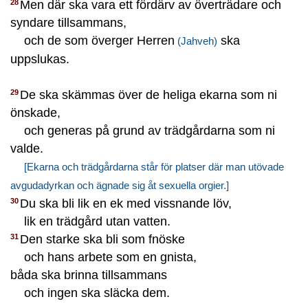
Men där ska vara ett fördärv av överträdare och
28
syndare tillsammans,
och de som överger Herren
ska
(Jahveh)
uppslukas.
De ska skämmas över de heliga ekarna som ni
29
önskade,
och generas på grund av trädgårdarna som ni
valde.
[Ekarna och trädgårdarna står för platser där man utövade
avgudadyrkan och ägnade sig åt sexuella orgier.]
Du ska bli lik en ek med vissnande löv,
30
lik en trädgård utan vatten.
Den starke ska bli som fnöske
31
och hans arbete som en gnista,
båda ska brinna tillsammans
och ingen ska släcka dem.