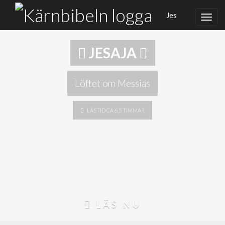
Jes
JESAJA
Löftet om Messias
LÄSTID CA 6,5 TIMMAR
LÄS NU