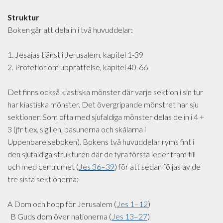
Struktur
Boken går att dela in i två huvuddelar:
1. Jesajas tjänst i Jerusalem, kapitel 1-39
2. Profetior om upprättelse, kapitel 40-66
Det finns också kiastiska mönster där varje sektion i sin tur
har kiastiska mönster. Det övergripande mönstret har sju
sektioner. Som ofta med sjufaldiga mönster delas de in i 4 +
3 (jfr t.ex. sigillen, basunerna och skålarna i
Uppenbarelseboken). Bokens två huvuddelar ryms fint i
den sjufaldiga strukturen där de fyra första leder fram till
och med centrumet (
Jes 36–39
) för att sedan följas av de
tre sista sektionerna:
A Dom och hopp för Jerusalem (
Jes 1–12
)
B Guds dom över nationerna (
Jes 13–27
)