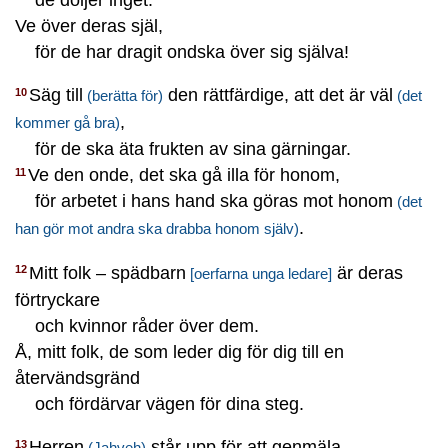
Ve över deras själ,
för de har dragit ondska över sig själva!
Säg till
den rättfärdige, att det är väl
10
(berätta för)
(det
,
kommer gå bra)
för de ska äta frukten av sina gärningar.
Ve den onde, det ska gå illa för honom,
11
för arbetet i hans hand ska göras mot honom
(det
.
han gör mot andra ska drabba honom själv)
Mitt folk – spädbarn
är deras
12
[oerfarna unga ledare]
förtryckare
och kvinnor råder över dem.
Å, mitt folk, de som leder dig för dig till en
återvändsgränd
och fördärvar vägen för dina steg.
Herren
står upp för att genmäla
13
(Jahveh)