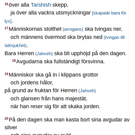
över alla
Tarshish
skepp,
16
ja över alla vackra utsmyckningar
[skapade bara för
.
lyx]
Människornas stolthet
ska tvingas ner,
17
(arrogans)
och männens övermod ska brytas ned
(tvingas till
.
ödmjukhet)
Bara Herren
ska bli upphöjd på den dagen.
(Jahveh)
Avgudarna ska fullständigt försvinna.
18
Människor ska gå in i klippans grottor
19
och jordens hålor,
på grund av fruktan för Herren
(Jahveh)
och glansen från hans majestät,
när han reser sig för att skaka jorden.
På den dagen ska man kasta bort sina avgudar av
20
silver