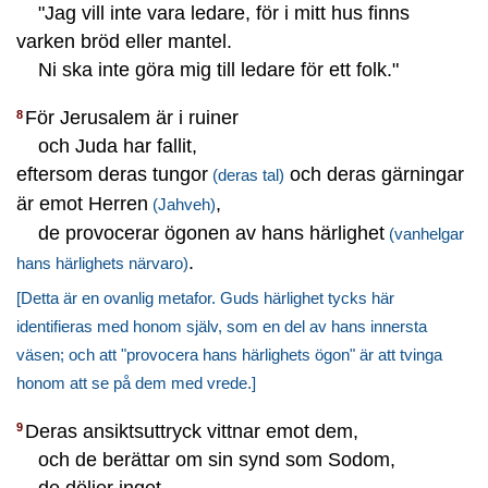
"Jag vill inte vara ledare, för i mitt hus finns
varken bröd eller mantel.
Ni ska inte göra mig till ledare för ett folk."
För Jerusalem är i ruiner
8
och Juda har fallit,
eftersom deras tungor
och deras gärningar
(deras tal)
är emot Herren
,
(Jahveh)
de provocerar ögonen av hans härlighet
(vanhelgar
.
hans härlighets närvaro)
[Detta är en ovanlig metafor. Guds härlighet tycks här
identifieras med honom själv, som en del av hans innersta
väsen; och att "provocera hans härlighets ögon" är att tvinga
honom att se på dem med vrede.]
Deras ansiktsuttryck vittnar emot dem,
9
och de berättar om sin synd som Sodom,
de döljer inget.