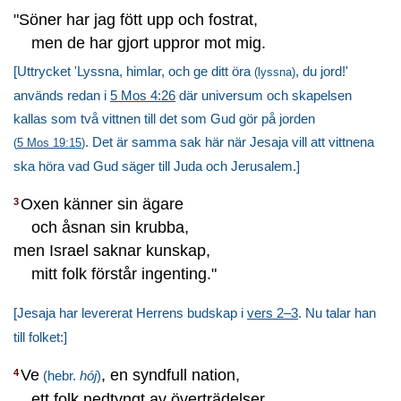
"Söner har jag fött upp och fostrat,
men de har gjort uppror mot mig.
[Uttrycket 'Lyssna, himlar, och ge ditt öra
, du jord!'
(lyssna)
används redan i
5 Mos 4:26
där universum och skapelsen
kallas som två vittnen till det som Gud gör på jorden
. Det är samma sak här när Jesaja vill att vittnena
(
5 Mos 19:15
)
ska höra vad Gud säger till Juda och Jerusalem.]
Oxen känner sin ägare
3
och åsnan sin krubba,
men Israel saknar kunskap,
mitt folk förstår ingenting."
[Jesaja har levererat Herrens budskap i
vers 2–3
. Nu talar han
till folket:]
Ve
, en syndfull nation,
4
(hebr.
hój
)
ett folk nedtyngt av överträdelser,