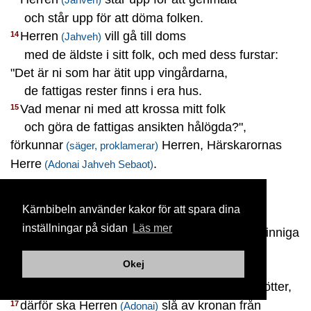
och står upp för att döma folken.
Herren
vill gå till doms
14
(Jahveh)
med de äldste i sitt folk, och med dess furstar:
"Det är ni som har ätit upp vingårdarna,
de fattigas rester finns i era hus.
Vad menar ni med att krossa mitt folk
15
och göra de fattigas ansikten hålögda?",
förkunnar
Herren, Härskarornas
(säger, proklamerar)
Herre
.
(Adonai Jahveh Sebaot)
Dessutom säger Herren
:
16
(Jahveh)
Kärnbibeln använder kakor för att spara dina
"Eftersom Sions dotter är arrogant
(högdragen)
inställningar på sidan
Läs mer
och vandrar med uppsträckt nacke och lättsinniga
ögon,
Okej
går omkring och är tillgjord när hon går
och låter det pingla
om sina fötter,
(har små bjällror)
därför ska Herren
slå av kronan från
17
(Adonai)