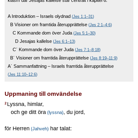
kiasm där Jesajas kallelse står centralt i kapitel 6.
A Introduktion – Israels olydnad
(
Jes 1:1–31
)
B Visioner om framtida återupprättelse
(
Jes 2:1–4:6
)
C Kommande dom över Juda
(
Jes 5:1–30
)
D Jesajas kallelse
(
Jes 6:1–13
)
C´ Kommande dom över Juda
(
Jes 7:1–8:18
)
B´ Visioner om framtida återupprättelse
(
Jes 8:19–11:9
)
A´ Sammanfattning – Israels framtida återupprättelse
(
Jes 11:10–12:6
)
Uppmaning till omvändelse
Lyssna, himlar,
2
och ge ditt öra
, du jord,
(lyssna)
för Herren
har talat:
(Jahveh)