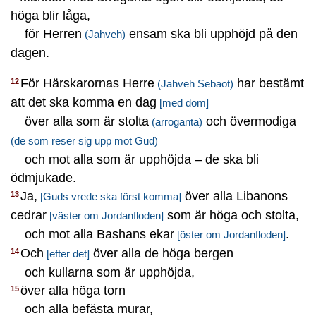
höga blir låga,
för Herren
ensam ska bli upphöjd på den
(Jahveh)
dagen.
För Härskarornas Herre
har bestämt
12
(Jahveh Sebaot)
att det ska komma en dag
[med dom]
över alla som är stolta
och övermodiga
(arroganta)
(de som reser sig upp mot Gud)
och mot alla som är upphöjda – de ska bli
ödmjukade.
Ja,
över alla Libanons
13
[Guds vrede ska först komma]
cedrar
som är höga och stolta,
[väster om Jordanfloden]
och mot alla Bashans ekar
.
[öster om Jordanfloden]
Och
över alla de höga bergen
14
[efter det]
och kullarna som är upphöjda,
över alla höga torn
15
och alla befästa murar,