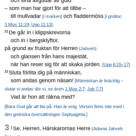
och sina avgudar av guld
– som man har gjort för att tillbe –
till mullvadar
och fladdermöss
[i marken]
[i grottor;
.
3 Mos 11:19
;
Upp 11:13
]
De går in i klippskrevorna
21
och in i bergsklyftor,
på grund av fruktan för Herren
(Jahveh)
och glansen från hans majestät,
när han reser sig för att skaka jorden.
[
Upp 6:15–17
]
Sluta förlita dig på människan,
22
som andas genom näsan!
[Människan är bräcklig –
slutar vi andas dör vi, se även
1 Mos 2:7
;
Job 7:7
]
Vad är hon att räkna med?
[Bara Gud går att lita på. Han är evig. Versen finns inte med i
den grekiska översättningen Septuaginta.]
3
Se, Herren, Härskarornas Herre
1
(Adonai Jahveh