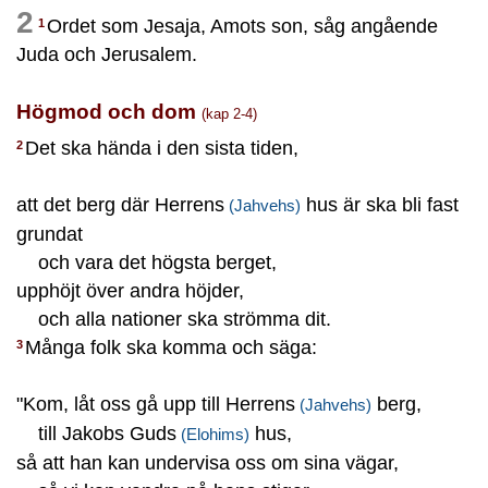
2
Ordet som Jesaja, Amots son, såg angående
1
Juda och Jerusalem.
Högmod och dom
(kap 2-4)
Det ska hända i den sista tiden,
2
att det berg där Herrens
hus är ska bli fast
(Jahvehs)
grundat
och vara det högsta berget,
upphöjt över andra höjder,
och alla nationer ska strömma dit.
Många folk ska komma och säga:
3
"Kom, låt oss gå upp till Herrens
berg,
(Jahvehs)
till Jakobs Guds
hus,
(Elohims)
så att han kan undervisa oss om sina vägar,