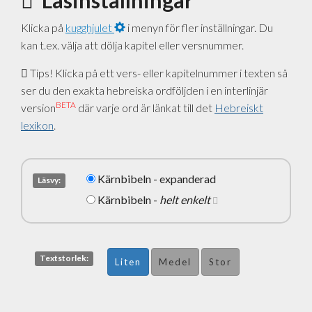
Läsinställningar
Klicka på
kugghjulet
i menyn för fler inställningar. Du
kan t.ex. välja att dölja kapitel eller versnummer.
Tips! Klicka på ett vers- eller kapitelnummer i texten så
ser du den exakta hebreiska ordföljden i en interlinjär
BETA
version
där varje ord är länkat till det
Hebreiskt
lexikon
.
Kärnbibeln - expanderad
Läsvy:
Kärnbibeln -
helt enkelt
Textstorlek:
Liten
Medel
Stor