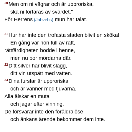
Men om ni vägrar och är upproriska,
20
ska ni förtäras av svärdet."
För Herrens
mun har talat.
(Jahvehs)
Hur har inte den trofasta staden blivit en sköka!
21
En gång var hon full av rätt,
rättfärdigheten bodde i henne,
men nu bor mördarna där.
Ditt silver har blivit slagg,
22
ditt vin utspätt med vatten.
Dina furstar är upproriska
23
och är vänner med tjuvarna.
Alla älskar en muta
och jagar efter vinning.
De försvarar inte den föräldralöse
och änkans ärende bekommer dem inte.