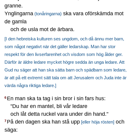
granne.
Ynglingarna
ska vara oförskämda mot
(tonåringarna)
de gamla
och de usla mot de ärbara.
[I den hebreiska kulturen ses ungdom, och då ännu mer barn,
som något negativt när det gäller ledarskap. Man har stor
respekt för den livserfarenhet och visdom som hög ålder ger.
Därför är äldre ledare mycket högre sedda än unga ledare. Att
Gud nu säger att han ska sätta barn och spädbarn som ledare,
är att på ett extremt sätt tala om att Jerusalem och Juda inte är
värda några riktiga ledare.]
En man ska ta tag i sin bror i sin fars hus:
6
"Du har en mantel, bli vår ledare
och låt detta ruckel vara under din hand."
På den dagen ska han stå upp
och
7
[eller höja rösten]
säga: