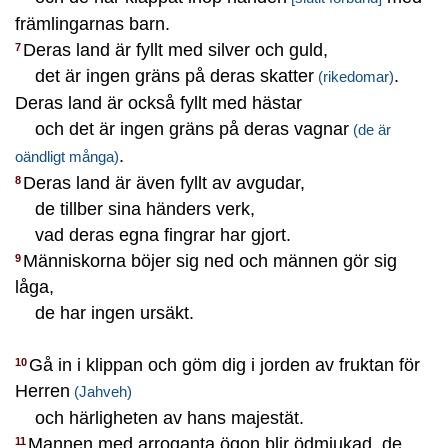
främlingarnas barn.
Deras land är fyllt med silver och guld,
7
det är ingen gräns på deras skatter
.
(rikedomar)
Deras land är också fyllt med hästar
och det är ingen gräns på deras vagnar
(de är
.
oändligt många)
Deras land är även fyllt av avgudar,
8
de tillber sina händers verk,
vad deras egna fingrar har gjort.
Människorna böjer sig ned och männen gör sig
9
låga,
de har ingen ursäkt.
Gå in i klippan och göm dig i jorden av fruktan för
10
Herren
(Jahveh)
och härligheten av hans majestät.
Mannen med arroganta ögon blir ödmjukad, de
11