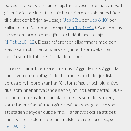
på Jesus, vilket visar hur Jesaja får se Jesus i denna syn! Vad
gäller författarskap till Jesaja bok refererar Johannes både
till slutet och början av Jesaja (
Jes 53:1
och
Jes 6:10
) och
kallar honom "profeten Jesaja" (
Joh 12:37–40
). Även Petrus
skriver om profeternas tjänst och däribland Jesaja
(
1 Pet 1:10–12
). Dessa referenser, tillsammans med den
kiastiska strukturen, är starka argument som pekar på
Jesaja som författare till hela denna bok.
Intressant är att Jerusalem nämns 49 ggr, dvs. 7 x 7 ggr. Här
finns även en koppling till det himmelska och det jordiska
Jerusalem. Hebreiskan har förutom singular och plural även
dual som innebär två (ändelsen "-ajim" indikerar detta). Dual-
formen på Jerusalem har ibland tolkats som de två berg
som staden vilar på, men går också bokstavligt att se som
att staden betyder dubbel frid. Här antyds också att det
finns två Jerusalem – det himmelska och det jordiska, se
Jes 26:1–3
.