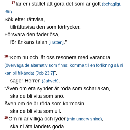
lär er i stället att göra det som är gott
17
(behagligt,
.
rätt)
Sök efter rättvisa,
tillrättavisa den som förtrycker.
Försvara den faderlösa,
för änkans talan
."
[i rätten]
"Kom nu och låt oss resonera med varandra
18
(överväga de alternativ som finns; komma till en förlikning så ni
",
kan bli frikända)
[
Job 23:7
]
säger Herren
.
(Jahveh)
"Även om era synder är röda som scharlakan,
ska de bli vita som snö.
Även om de är röda som karmosin,
ska de bli vita som ull.
Om ni är villiga och lyder
,
19
(min undervisning)
ska ni äta landets goda.