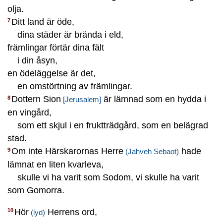
olja.
Ditt land är öde,
7
dina städer är brända i eld,
främlingar förtär dina fält
i din åsyn,
en ödeläggelse är det,
en omstörtning av främlingar.
Dottern Sion
är lämnad som en hydda i
8
[Jerusalem]
en vingård,
som ett skjul i en fruktträdgård, som en belägrad
stad.
Om inte Härskarornas Herre
hade
9
(Jahveh Sebaot)
lämnat en liten kvarleva,
skulle vi ha varit som Sodom, vi skulle ha varit
som Gomorra.
Hör
Herrens ord,
10
(lyd)