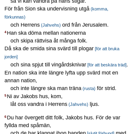
så vi kan vandra på hans stigar.
För från Sion ska undervisning utgå
(komma,
förkunnas)
och Herrens
ord från Jerusalem.
(Jahvehs)
Han ska döma mellan nationerna
4
och skipa rättvisa åt många folk.
Då ska de smida sina svärd till plogar
[för att bruka
jorden]
och sina spjut till vingårdsknivar
.
[för att beskära träd]
En nation ska inte längre lyfta upp svärd mot en
annan nation,
och inte längre ska man träna
för strid.
(rusta)
Ni av Jakobs hus, kom,
5
låt oss vandra i Herrens
ljus.
(Jahvehs)
Du har övergett ditt folk, Jakobs hus. För de var
6
fyllda med spåmän,
och de har klappat ihop handen
med
[slutit förbund]