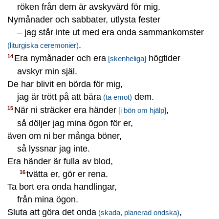
röken från dem är avskyvärd för mig.
Nymånader och sabbater, utlysta fester
– jag står inte ut med era onda sammankomster
.
(liturgiska ceremonier)
Era nymånader och era
högtider
14
[skenheliga]
avskyr min själ.
De har blivit en börda för mig,
jag är trött på att bära
dem.
(ta emot)
När ni sträcker era händer
,
15
[i bön om hjälp]
så döljer jag mina ögon för er,
även om ni ber många böner,
så lyssnar jag inte.
Era händer är fulla av blod,
tvätta er, gör er rena.
16
Ta bort era onda handlingar,
från mina ögon.
Sluta att göra det onda
,
(skada, planerad ondska)