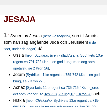
JESAJA
1
Synen av Jesaja
, son till Amots,
1
(hebr.
Jeshajaho
)
som han såg angående Juda och Jerusalem
(i de
då
tider, under de dagar)
Ussia
[hebr.
Uzzijaho
; även kallad Asarja; Sydrikets 10:e
regent ca 791-739 f.Kr. – en god kung, men dog som
,
spetälsk, se
2 Krön 26
]
Jotam
[Sydrikets 11:e regent ca 759-742 f.Kr. – en god
,
kung, se
2 Krön 27
]
Achaz
[Sydrikets 12:e regent ca 735-715 f.Kr. – gjorde
och
det som var ont, se
Jes 7–8
;
2 Kung 16
;
2 Krön 28
]
Hiskia
[hebr.
Chizkijaho
; Sydrikets 13:e regent ca 715-
686 f.Kr. – en god kung och reformator, se
Jes 36–39
;