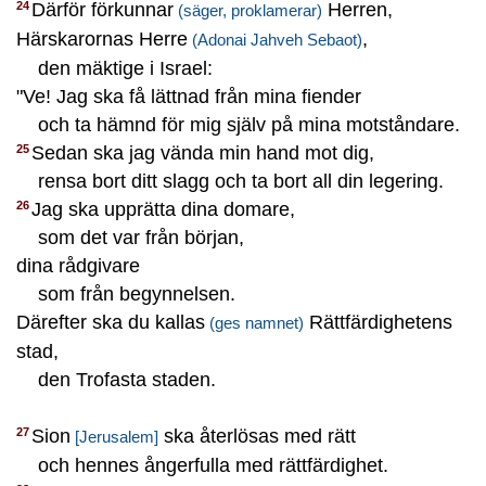
Därför förkunnar
Herren,
24
(säger, proklamerar)
Härskarornas Herre
,
(Adonai Jahveh Sebaot)
den mäktige i Israel:
"Ve! Jag ska få lättnad från mina fiender
och ta hämnd för mig själv på mina motståndare.
Sedan ska jag vända min hand mot dig,
25
rensa bort ditt slagg och ta bort all din legering.
Jag ska upprätta dina domare,
26
som det var från början,
dina rådgivare
som från begynnelsen.
Därefter ska du kallas
Rättfärdighetens
(ges namnet)
stad,
den Trofasta staden.
Sion
ska återlösas med rätt
27
[Jerusalem]
och hennes ångerfulla med rättfärdighet.