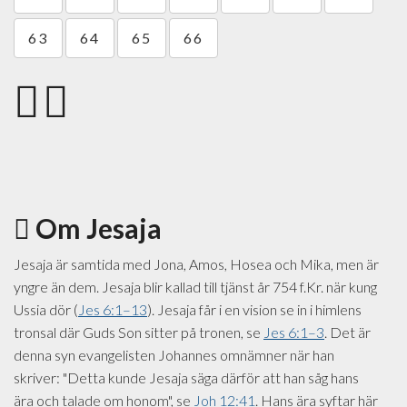
63
64
65
66
Om Jesaja
Jesaja är samtida med Jona, Amos, Hosea och Mika, men är
yngre än dem. Jesaja blir kallad till tjänst år 754 f.Kr. när kung
Ussia dör (
Jes 6:1–13
). Jesaja får i en vision se in i himlens
tronsal där Guds Son sitter på tronen, se
Jes 6:1–3
. Det är
denna syn evangelisten Johannes omnämner när han
skriver: "Detta kunde Jesaja säga därför att han såg hans
ära och talade om honom", se
Joh 12:41
. Hans ära syftar här