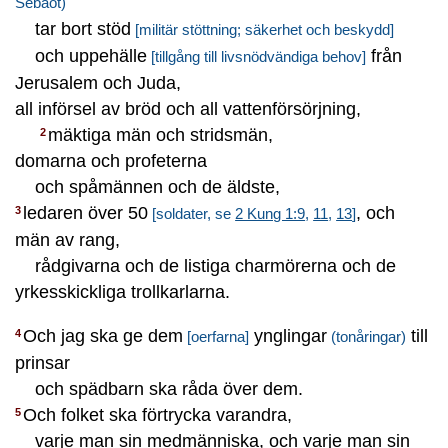
Sebaot)
tar bort stöd
[militär stöttning; säkerhet och beskydd]
och uppehälle
från
[tillgång till livsnödvändiga behov]
Jerusalem och Juda,
all införsel av bröd och all vattenförsörjning,
mäktiga män och stridsmän,
2
domarna och profeterna
och spåmännen och de äldste,
ledaren över 50
, och
3
[soldater, se
2 Kung 1:9
,
11
,
13
]
män av rang,
rådgivarna och de listiga charmörerna och de
yrkesskickliga trollkarlarna.
Och jag ska ge dem
ynglingar
till
4
[oerfarna]
(tonåringar)
prinsar
och spädbarn ska råda över dem.
Och folket ska förtrycka varandra,
5
varje man sin medmänniska, och varje man sin