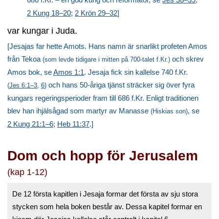
2 Kung 18–20
;
2 Krön 29–32
]
var kungar i Juda.
[Jesajas far hette Amots. Hans namn är snarlikt profeten Amos
från Tekoa
och skrev
(som levde tidigare i mitten på 700-talet f.Kr.)
Amos bok, se
Amos 1:1
. Jesaja fick sin kallelse 740 f.Kr.
och hans 50-åriga tjänst sträcker sig över fyra
(
Jes 6:1–3
,
6
)
kungars regeringsperioder fram till 686 f.Kr. Enligt traditionen
blev han ihjälsågad som martyr av Manasse
, se
(Hiskias son)
2 Kung 21:1–6
;
Heb 11:37
.]
Dom och hopp för Jerusalem
(kap 1-12)
De 12 första kapitlen i Jesaja formar det första av sju stora
stycken som hela boken består av. Dessa kapitel formar en