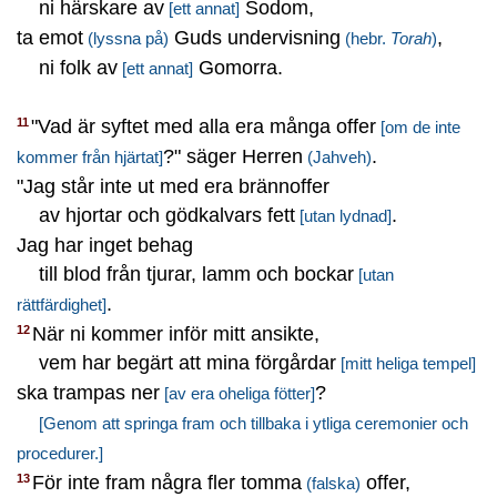
ni härskare av
Sodom,
[ett annat]
ta emot
Guds undervisning
,
(lyssna på)
(hebr.
Torah
)
ni folk av
Gomorra.
[ett annat]
"Vad är syftet med alla era många offer
11
[om de inte
?" säger Herren
.
kommer från hjärtat]
(Jahveh)
"Jag står inte ut med era brännoffer
av hjortar och gödkalvars fett
.
[utan lydnad]
Jag har inget behag
till blod från tjurar, lamm och bockar
[utan
.
rättfärdighet]
När ni kommer inför mitt ansikte,
12
vem har begärt att mina förgårdar
[mitt heliga tempel]
ska trampas ner
?
[av era oheliga fötter]
[Genom att springa fram och tillbaka i ytliga ceremonier och
procedurer.]
För inte fram några fler tomma
offer,
13
(falska)