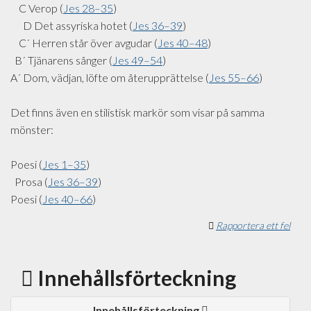
C Verop (
Jes 28–35
)
D Det assyriska hotet (
Jes 36–39
)
C´ Herren står över avgudar (
Jes 40–48
)
B´ Tjänarens sånger (
Jes 49–54
)
A´ Dom, vädjan, löfte om återupprättelse (
Jes 55–66
)
Det finns även en stilistisk markör som visar på samma
mönster:
Poesi (
Jes 1–35
)
Prosa (
Jes 36–39
)
Poesi (
Jes 40–66
)
Rapportera ett fel
Innehållsförteckning
Innehållsförteckning