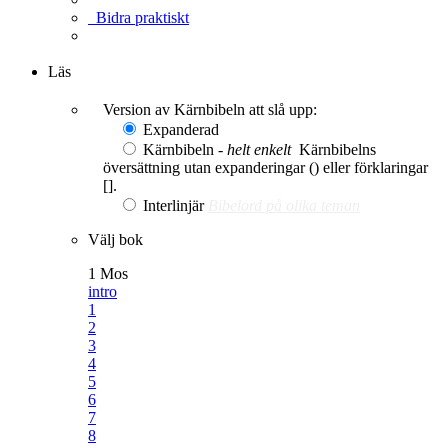
Bidra praktiskt
Ge en gåva
Läs
Version av Kärnbibeln att slå upp:
Expanderad
Kärnbibeln -
helt enkelt
Kärnbibelns
översättning utan expanderingar () eller förklaringar
[].
Interlinjär
Bibelord på olika teman
Välj bok
1 Mos
intro
1
2
3
4
5
6
7
8