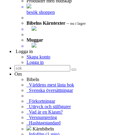
Produkter med budskap
besök shoppen
Bibelns Kärntexter
–
nu i lager
Muggar
Logga in
Skapa konto
Logga in
Om
Bibeln
Världens mest lästa bok
Svenska översättningar
Förkortningar
Uttryck och stilfigurer
Vad är en Kiasm?
Versnumrering
Hashtagstandard
Kärnbibeln
Infofilm (1 min)