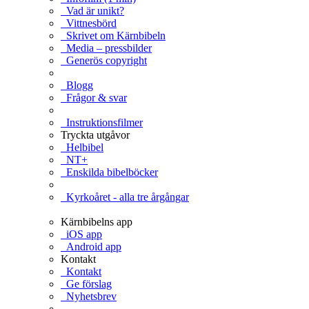
Vad är unikt?
Vittnesbörd
Skrivet om Kärnbibeln
Media – pressbilder
Generös copyright
Blogg
Frågor & svar
Instruktionsfilmer
Tryckta utgåvor
Helbibel
NT+
Enskilda bibelböcker
Kyrkoåret - alla tre årgångar
Kärnbibelns app
iOS app
Android app
Kontakt
Kontakt
Ge förslag
Nyhetsbrev