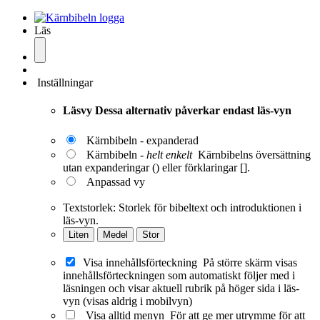
Läs
Inställningar
Läsvy
Dessa alternativ påverkar endast läs-vyn
Kärnbibeln - expanderad
Kärnbibeln -
helt enkelt
Kärnbibelns översättning
utan expanderingar () eller förklaringar [].
Anpassad vy
Textstorlek:
Storlek för bibeltext och introduktionen i
läs-vyn.
Liten
Medel
Stor
Visa innehållsförteckning
På större skärm visas
innehållsförteckningen som automatiskt följer med i
läsningen och visar aktuell rubrik på höger sida i läs-
vyn (visas aldrig i mobilvyn)
Visa alltid menyn
För att ge mer utrymme för att