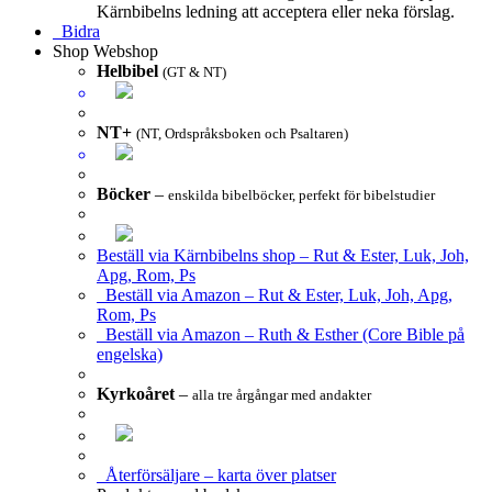
Kärnbibelns ledning att acceptera eller neka förslag.
Bidra
Shop
Webshop
Helbibel
(GT & NT)
NT+
(NT, Ordspråksboken och Psaltaren)
Böcker
–
enskilda bibelböcker, perfekt för bibelstudier
Beställ via Kärnbibelns shop – Rut & Ester, Luk, Joh,
Apg, Rom, Ps
Beställ via Amazon – Rut & Ester, Luk, Joh, Apg,
Rom, Ps
Beställ via Amazon – Ruth & Esther (Core Bible på
engelska)
Kyrkoåret
–
alla tre årgångar med andakter
Återförsäljare – karta över platser