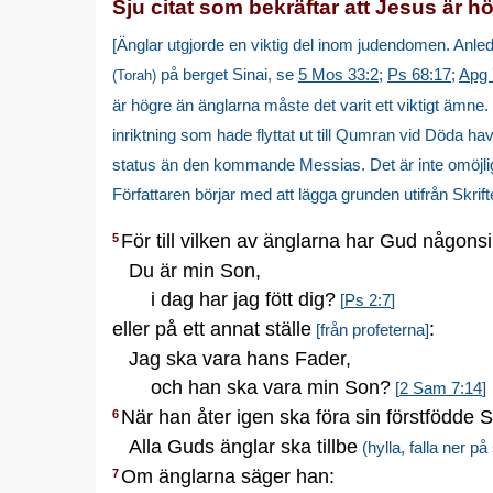
Sju citat som bekräftar att Jesus är h
[Änglar utgjorde en viktig del inom judendomen. Anle
på
berget Sinai
, se
5 Mos 33:2
;
Ps 68:17
;
Apg 
(Torah)
är högre än änglarna måste det varit ett viktigt ämne.
inriktning som hade flyttat ut till Qumran vid Döda ha
status än den kommande Messias. Det är inte omöjlig
Författaren börjar med att lägga grunden utifrån Skrif
För till vilken av änglarna har Gud någonsi
5
Du är min Son,
i dag har jag fött dig?
[
Ps 2:7
]
eller på ett annat ställe
:
[från profeterna]
Jag ska vara hans Fader,
och han ska vara min Son?
[
2 Sam 7:14
]
När han åter igen ska föra sin förstfödde So
6
Alla Guds änglar ska tillbe
(hylla, falla ner på
Om änglarna säger han:
7