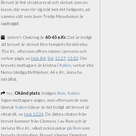
Brevet är fint strukturerat och skrivet som en
kiasm, där man rör sig inåt mot det heligaste, på
samma sätt som även Tredje Moseboken är
uppbyggd.
Omkring år
60-65 e.Kr.
Det är troligt
SKRIVET:
att brevet är skrivet före templets förstörelse,
70 e.Kr., eftersom offren nämns i presens och
verkar pågå, se
Heb 8:4
;
9:6
;
12:27
;
13:10
. Om
brevets mottagare är kristna i
Italien
, verkar inte
Neros blodiga förföljelser, 64 e.Kr., ännu ha
inträffat.
Okänd plats
, troligen
Rom
,
Italien
.
TILL:
Ingen mottagare anges, men eftersom de som
lämnat
Italien
hälsar är det troligt att brevet är
riktat dit, se
Heb 13:24
. De äldsta citaten från
brevet kommer från Clemens I av Rom och är
skrivna 96 e.Kr., vilket också pekar på
Rom
som
brevets destination. Brevet nämner fängelser