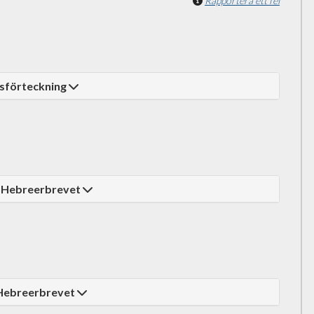
Rapportera ett fel
lsförteckning
i Hebreerbrevet
 Hebreerbrevet