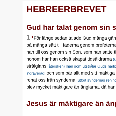
HEBREERBREVET
Gud har talat genom sin 
1
För länge sedan talade Gud många gån
1
på många sätt till fäderna genom profetern
han till oss genom sin Son, som han satte til
honom har han också skapat tidsåldrarna
(u
strålglans
(återsken)
[han som utstrålar Guds härli
och som bär allt med sitt mäktiga
ingraverad]
renat oss från synderna
(utfört syndernas renin
blev mycket mäktigare än änglarna, då han
Jesus är mäktigare än ä