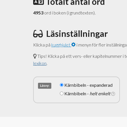
Totalt antal ord
4953
ord i boken (i grundtexten).
Läsinställningar
Klicka på
kugghjulet
i menyn för fler inställninga
Tips! Klicka på ett vers- eller kapitelnummer i t
lexikon
.
Kärnbibeln - expanderad
Läsvy:
Kärnbibeln -
helt enkelt