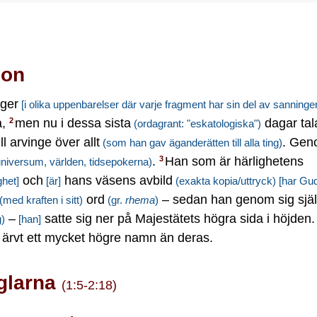
son
ger
[i olika uppenbarelser där varje fragment har sin del av sanninge
a,
men nu i dessa sista
dagar tal
2
(ordagrant: "eskatologiska")
l arvinge över allt
. Ge
(som han gav äganderätten till alla ting)
.
Han som är härlighetens
3
niversum, världen, tidsepokerna)
och
hans väsens avbild
ghet]
[är]
(exakta kopia/uttryck)
[har Gud
ord
– sedan han genom sig sjä
(med kraften i sitt)
(gr.
rhema
)
–
satte sig ner på Majestätets högra sida i höjden
g)
[han]
 ärvt ett mycket högre namn än deras.
nglarna
(1:5-2:18)