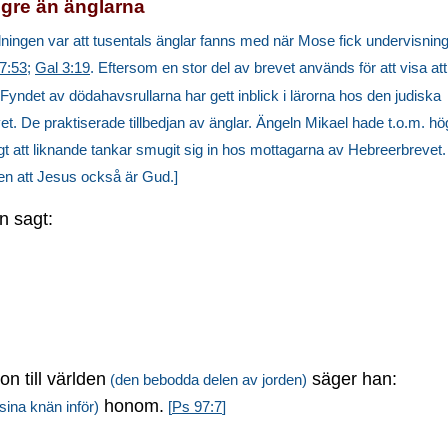
ögre än änglarna
dningen var att tusentals änglar fanns med när Mose fick undervisnin
7:53
;
Gal 3:19
. Eftersom en stor del av brevet används för att visa at
 Fyndet av dödahavsrullarna har gett inblick i lärorna hos den judiska
vet. De praktiserade tillbedjan av änglar. Ängeln Mikael hade t.o.m. hö
t att liknande tankar smugit sig in hos mottagarna av Hebreerbrevet.
ten att Jesus också är Gud.]
n sagt:
n till världen
säger han:
(den bebodda delen av jorden)
honom.
 sina knän inför)
[
Ps 97:7
]