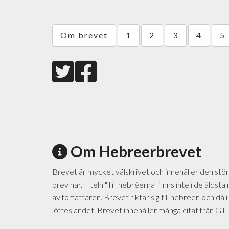
Om brevet
1
2
3
4
5
Om Hebreerbrevet
Brevet är mycket välskrivet och innehåller den stö
brev har. Titeln "Till hebréerna" finns inte i de äld
av författaren. Brevet riktar sig till hebréer, och då 
löfteslandet. Brevet innehåller många citat från GT.