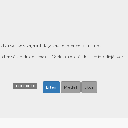
r. Du kan t.ex. välja att dölja kapitel eller versnummer.
exten så ser du den exakta Grekiska ordföljden i en interlinjär versi
Textstorlek:
Liten
Medel
Stor