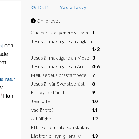
Dölj
Växla läsvy
Om brevet
Gud har talat genom sin son
1
Jesus är mäktigare än änglarna
och
n]
1-2
ade
Jesus är mäktigare än Mose
3
nom
Jesus är mäktigare än Aron
4-6
Melkisedeks prästämbete
7
s natur
Jesus är vår överstepräst
8
lv
En ny gudstjänst
9
.
Han
4
Jesu offer
10
Vad är tro?
11
Uthållighet
12
Ett rike som inte kan skakas
Låt tron bli synlig i era liv
13