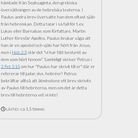
hämtade från Septuaginta, den grekiska
översättningen av de hebreiska texterna. I
Paulus andra brev översatte han dem oftast själv
från hebreiskan. Detta talar i så fall för t.ex.
Lukas eller Barnabas som författare. Martin
Luther föreslår Apollos. Paulus brukar säga att
han är en apostel och själv har hört från Jesus,
men i
Heb 2:3
står det "vi har fått bestyrkt av
dem som hört honom". Samtidigt skriver Petrus i
2 Pet 3:15
om hur "Paulus har skrivit till er" där er
refererar till judar, dvs. hebréer! Petrus
bekräftar alltså att åtminstone ett brev skrivits
av Paulus till hebréerna, men om det är detta
brev till hebréerna vet vi inte!
ca 1,5 timme.
LÄSTID: