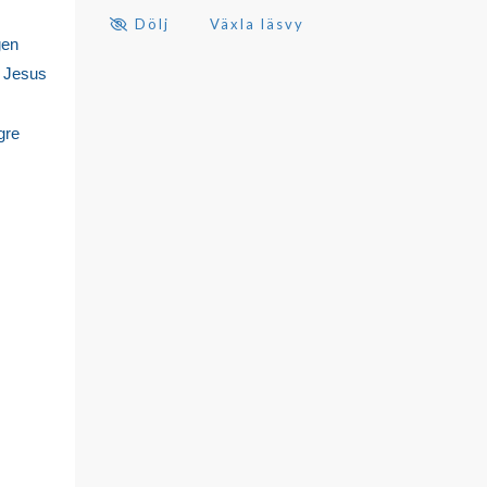
Dölj
Växla läsvy
gen
t Jesus
gre