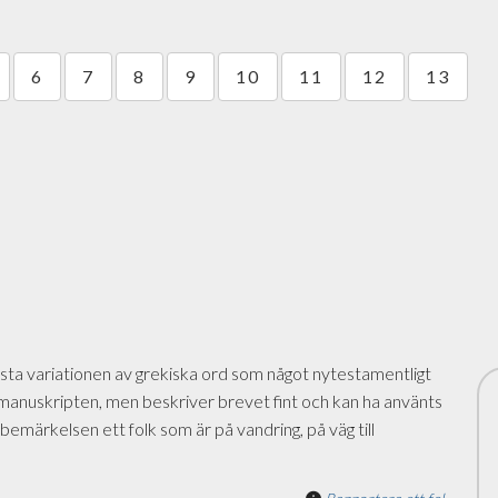
6
7
8
9
10
11
12
13
rsta variationen av grekiska ord som något nytestamentligt
sta manuskripten, men beskriver brevet fint och kan ha använts
i bemärkelsen ett folk som är på vandring, på väg till