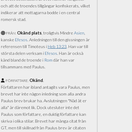
och att de troendes tillgångar konfiskerats, vilket
indikerar att mottagarna bodde i en central
romersk stad.
Okänd plats
, troligtvis Mindre
Asien
,
FRÅN:
kanske
Efesos
. Anledningen till den gissningen är
referensen till Timoteus i
Heb 13:23
. Han var till
största delen verksam i
Efesos
. Han är också
känd bland de troende i
Rom
där han var
tillsammans med Paulus.
Okänd
.
FÖRFATTARE:
Författaren har ibland antagits vara Paulus, men
brevet har inte någon inledning som alla andra
Paulus brev brukar ha. Avslutningen "Nåd åt er
alla" är däremot lik. Dock utesluter inte det
Paulus som författare, en duktig författare kan
skriva i olika stilar. Brevet har många citat från
GT, men till skillnad från Paulus brev är citaten