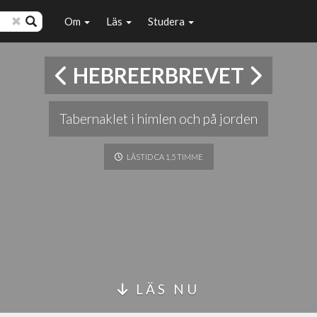
Om
Läs
Studera
HEBREERBREVET
Tabernaklet i himlen och på jorden
LÄSTID CA 1,5 TIMME
LÄS NU