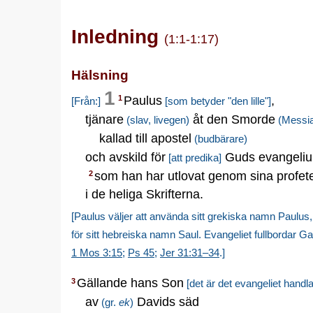
Inledning
(1:1-1:17)
Hälsning
1
Paulus
,
1
[Från:]
[som betyder "den lille"]
tjänare
åt den Smorde
(slav, livegen)
(Messia
kallad till apostel
(budbärare)
och avskild för
Guds evangeli
[att predika]
som han har utlovat genom sina profet
2
i de heliga Skrifterna.
[Paulus väljer att använda sitt grekiska namn Paulus, s
för sitt hebreiska namn Saul. Evangeliet fullbordar G
1 Mos 3:15
;
Ps 45
;
Jer 31:31–34
.]
Gällande hans Son
3
[det är det evangeliet handl
av
Davids säd
(gr.
ek
)