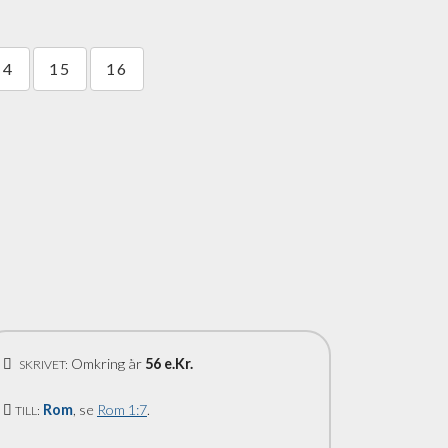
14
15
16
Omkring år
56 e.Kr.
SKRIVET:
Rom
, se
Rom 1:7
.
TILL: