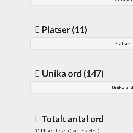
Platser (11)
Platser
Unika ord (147)
Unika or
Totalt antal ord
7111
ord i boken (i grundtexten).