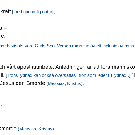
kraft
,
[med gudomlig natur]
a –
re.
ar bevisats vara Guds Son. Versen ramas in av ett inclusio av hans
h vårt apostlaämbete. Anledningen är att föra människo
ll.
6
[Trons lydnad kan också översättas "tron som leder till lydnad".]
ra Jesus den Smorde
.
(Messias, Kristus)
,
 Smorde
.
(Messias, Kristus)