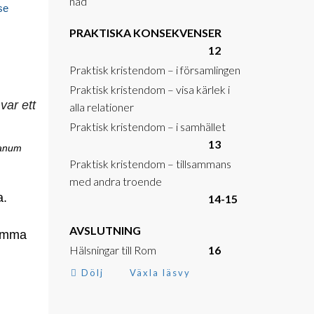
nåd
se
PRAKTISKA KONSEKVENSER
12
Praktisk kristendom – i församlingen
Praktisk kristendom – visa kärlek i
alla relationer
Praktisk kristendom – i samhället
13
manum
Praktisk kristendom – tillsammans
med andra troende
a.
14-15
AVSLUTNING
komma
Hälsningar till Rom
16
Dölj
Växla läsvy