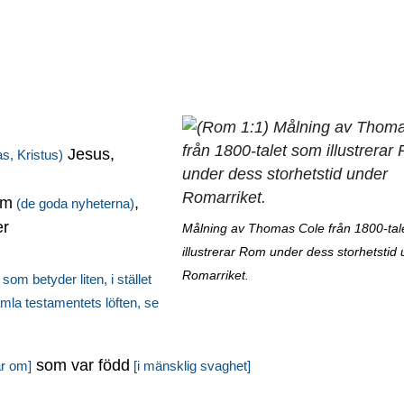
Jesus,
s, Kristus)
um
,
(de goda nyheterna)
er
Målning av Thomas Cole från 1800-tal
illustrerar Rom under dess storhetstid
Romarriket.
om betyder liten, i stället
amla testamentets löften, se
som var född
ar om]
[i mänsklig svaghet]