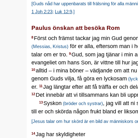
[Guds nåd har uppenbarats till frälsning för alla männ
1 Joh 2:23
;
Luk 12:9
.]
Paulus önskan att besöka Rom
Först och främst tackar jag min Gud gen
8
för er alla, eftersom man i h
(Messias, Kristus)
talar om er tro.
Gud, som jag tjänar i min 
9
evangeliet om hans Son, är vittne till hur j
alltid – i mina böner – vädjande om att nu
10
genom Guds vilja, få göra en lyckosam
(lyck
er.
Jag längtar efter att få träffa er och d
11
Det innebär att vi tillsammans kan bli up
12
Syskon
, jag vill att
13
(bröder och systrar)
till er och skörda någon frukt bland er liksom
[Jesus talar om hur skörd är en bild av människors 
Jag har skyldigheter
14