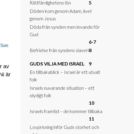
Rättfärdighetens lön
5
Döden kom genom Adam, livet
genom Jesus
Döda från synden men levande för
Gud
6-7
 Son
Befrielse från syndens slaveri
8
GUDS VILJA MED ISRAEL
9
r av
En tillbakablick – Israel är ett utvalt
Ni är
folk
Israels nuvarande situation – ett
olydigt folk
10
Israels framtid – de kommer tillbaka
11
Lovprisning inför Guds storhet och