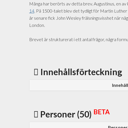
Många har berörts av detta brev. Augustinus, en av k
14
. På 1500-talet blev det tydligt för Martin Luther 
år senare fick John Wesley frälsningsvisshet när någ
London.
Brevet är strukturerat i ett antal frågor, några for
Innehållsförteckning
Innehål
BETA
Personer (50)
Personer