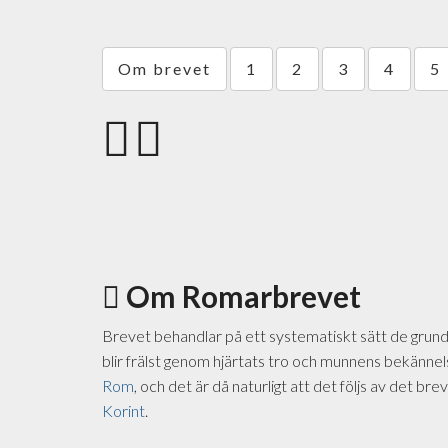
Om brevet
1
2
3
4
5
Om Romarbrevet
Brevet behandlar på ett systematiskt sätt de grundl
blir frälst genom hjärtats tro och munnens bekännels
Rom
, och det är då naturligt att det följs av det bre
Korint
.