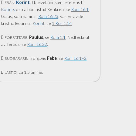
Korint
. I brevet finns en referens till
FRÅN:
Korints
östra hamnstad Kenkrea, se
Rom 16:1
.
Gaius, som nämns i
Rom 16:23
, var en av de
kristna ledarna i
Korint
, se
1 Kor 1:14
.
Paulus
, se
Rom 1:1
. Nedtecknat
FÖRFATTARE:
av Tertius, se
Rom 16:22
.
Troligtvis
Febe
, se
Rom 16:1–2
.
BUDBÄRARE:
ca 1,5 timme.
LÄSTID: