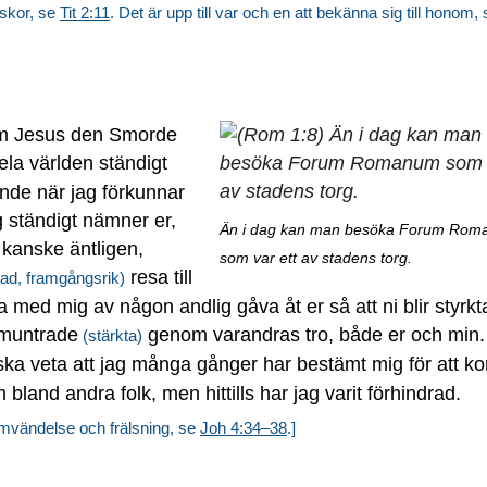
iskor, se
Tit 2:11
. Det är upp till var och en att bekänna sig till honom, 
om Jesus den Smorde
ela världen ständigt
ande när jag förkunnar
ag ständigt nämner er,
Än i dag kan man besöka Forum Ro
 kanske äntligen,
som var ett av stadens torg.
resa till
ad, framgångsrik)
ela med mig av någon andlig gåva åt er så att ni blir styrkt
pmuntrade
genom varandras tro, både er och min.
(stärkta)
 ni ska veta att jag många gånger har bestämt mig för att 
 bland andra folk, men hittills har jag varit förhindrad.
omvändelse och frälsning, se
Joh 4:34–38
.]