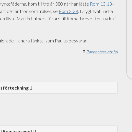
yrkofäderna, kom till tro år 380 när han läste
Rom 13:13–
att det är tron som frälser, se
Rom 3:28
. Drygt tvåhundra
on läste Martin Luthers förord till Romarbrevet i en kyrka i
mulerade – andra tänkta, som Paulus besvarar.
Rapportera ett fel
lsförteckning
 i Romarbrevet