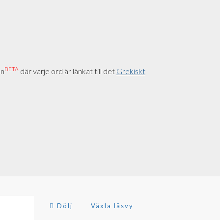
BETA
on
där varje ord är länkat till det
Grekiskt
Dölj
Växla läsvy