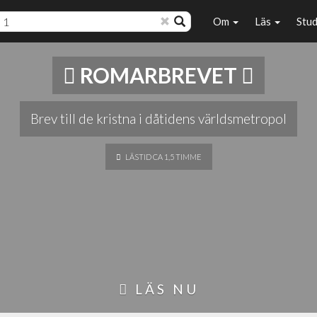
Om
Läs
Stu
ROMARBREVET
Brev till de kristna i dåtidens världsmetropol
LÄSTID CA 1,5 TIMME
LÄS NU