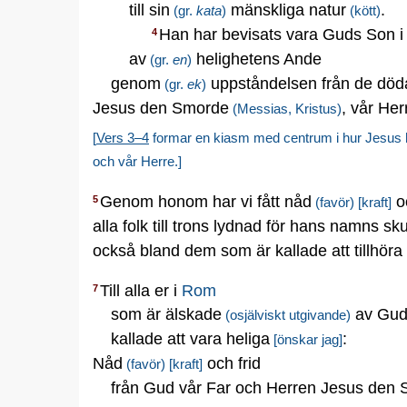
till sin
mänskliga natur
.
(gr.
kata
)
(kött)
Han har bevisats vara Guds Son i 
4
av
helighetens Ande
(gr.
en
)
genom
uppståndelsen från de död
(gr.
ek
)
Jesus den Smorde
, vår Her
(Messias, Kristus)
[
Vers 3–4
formar en kiasm med centrum i hur Jesus h
och vår Herre.]
Genom honom har vi fått nåd
oc
5
(favör)
[kraft]
alla folk till trons lydnad för hans namns sku
också bland dem som är kallade att tillhö
Till alla er i
Rom
7
som är älskade
av Gud
(osjälviskt utgivande)
kallade att vara heliga
:
[önskar jag]
Nåd
och frid
(favör)
[kraft]
från Gud vår Far och Herren Jesus den