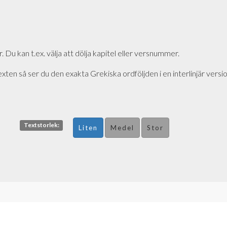
r. Du kan t.ex. välja att dölja kapitel eller versnummer.
exten så ser du den exakta Grekiska ordföljden i en interlinjär versi
Textstorlek:
Liten
Medel
Stor