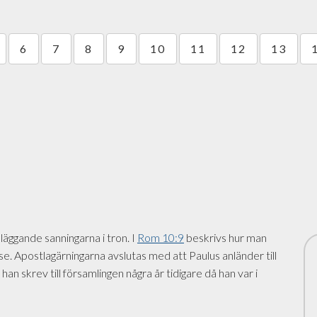
6
7
8
9
10
11
12
13
äggande sanningarna i tron. I
Rom 10:9
beskrivs hur man
e. Apostlagärningarna avslutas med att Paulus anländer till
v han skrev till församlingen några år tidigare då han var i