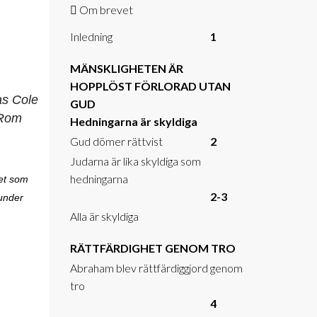
Om brevet
Inledning
1
MÄNSKLIGHETEN ÄR
HOPPLÖST FÖRLORAD UTAN
GUD
Hedningarna är skyldiga
Gud dömer rättvist
2
Judarna är lika skyldiga som
hedningarna
et som
2-3
 under
Alla är skyldiga
RÄTTFÄRDIGHET GENOM TRO
Abraham blev rättfärdiggjord genom
tro
4