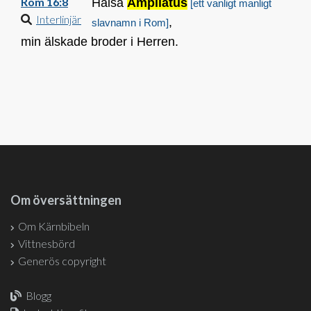
Rom 16:8
Hälsa
Ampliatus
[ett vanligt manligt
Interlinjär
,
slavnamn i
Rom
]
min älskade broder i Herren.
Om översättningen
Om Kärnbibeln
Vittnesbörd
Generös copyright
Blogg