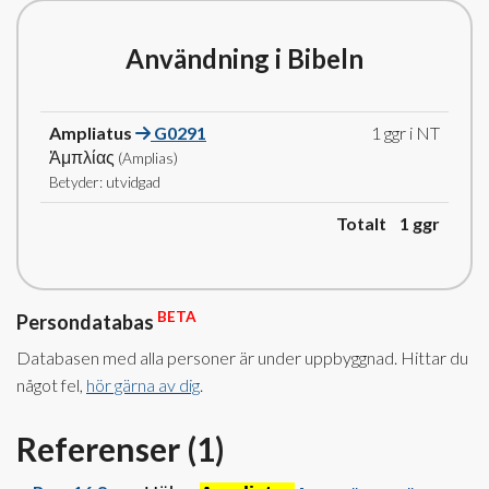
Användning i Bibeln
Ampliatus
G0291
1 ggr i NT
Ἀμπλίας
(Amplias)
Betyder: utvidgad
Totalt 1
ggr
BETA
Persondatabas
Databasen med alla personer är under uppbyggnad. Hittar du
något fel,
hör gärna av dig
.
Referenser (
1
)