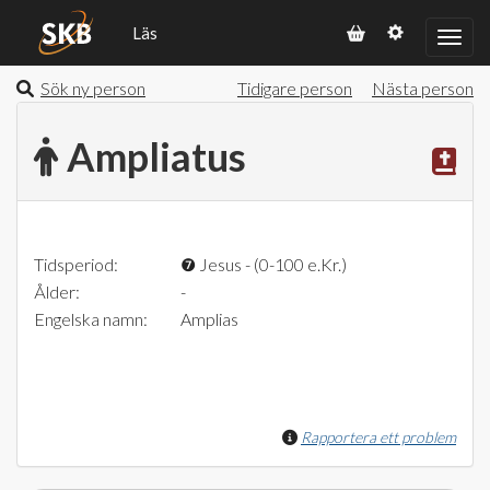
Läs
Sök ny person
Tidigare person
Nästa person
Ampliatus
Tidsperiod:
❼
Jesus - (0-100 e.Kr.)
Ålder:
-
Engelska namn:
Amplias
Rapportera ett problem