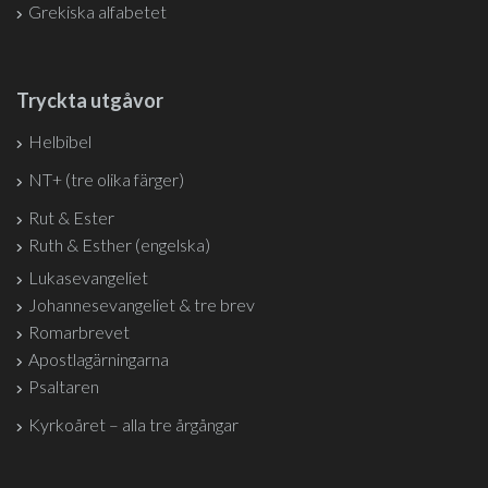
Grekiska alfabetet
Tryckta utgåvor
Helbibel
NT+ (tre olika färger)
Rut & Ester
Ruth & Esther (engelska)
Lukasevangeliet
Johannesevangeliet & tre brev
Romarbrevet
Apostlagärningarna
Psaltaren
Kyrkoåret – alla tre årgångar