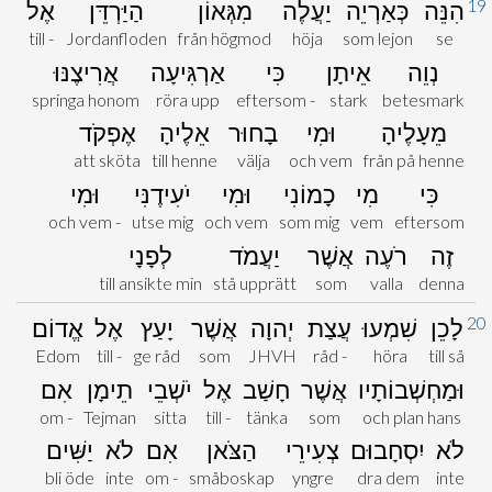
19
הִנֵּה
כְּאַרְיֵה
יַעֲלֶה
מִגְּאוֹן
הַיַּרְדֵּן
אֶל
till -
Jordanfloden
från högmod
höja
som lejon
se
נְוֵה
אֵיתָן
כִּי
אַרְגִּיעָה
אֲרִיצֶנּוּ
springa honom
röra upp
eftersom -
stark
betesmark
מֵעָלֶיהָ
וּמִי
בָחוּר
אֵלֶיהָ
אֶפְקֹד
att sköta
till henne
välja
och vem
från på henne
כִּי
מִי
כָמוֹנִי
וּמִי
יֹעִידֶנִּי
וּמִי
och vem -
utse mig
och vem
som mig
vem
eftersom
זֶה
רֹעֶה
אֲשֶׁר
יַעֲמֹד
לְפָנָי
till ansikte min
stå upprätt
som
valla
denna
20
לָכֵן
שִׁמְעוּ
עֲצַת
יְהוָה
אֲשֶׁר
יָעַץ
אֶל
אֱדוֹם
Edom
till -
ge råd
som
JHVH
råd -
höra
till så
וּמַחְשְׁבוֹתָיו
אֲשֶׁר
חָשַׁב
אֶל
יֹשְׁבֵי
תֵימָן
אִם
om -
Tejman
sitta
till -
tänka
som
och plan hans
לֹא
יִסְחָבוּם
צְעִירֵי
הַצֹּאן
אִם
לֹא
יַשִּׁים
bli öde
inte
om -
småboskap
yngre
dra dem
inte