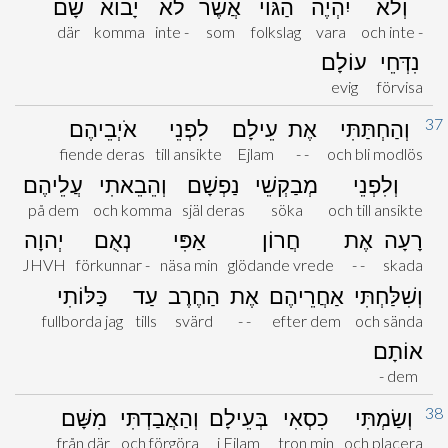
וְלֹא
יִהְיֶה
הַגּוֹי
אֲשֶׁר
לֹא
יָבוֹא
שָׁם
där
komma
inte -
som
folkslag
vara
och inte -
נִדְּחֵי
עוֹלָם
evig
förvisa
37
וְהַחְתַּתִּי
אֶת
עֵילָם
לִפְנֵי
אֹיְבֵיהֶם
fiende deras
till ansikte
Ejlam
- -
och bli modlös
וְלִפְנֵי
מְבַקְשֵׁי
נַפְשָׁם
וְהֵבֵאתִי
עֲלֵיהֶם
på dem
och komma
själ deras
söka
och till ansikte
רָעָה
אֶת
חֲרוֹן
אַפִּי
נְאֻם
יְהוָה
JHVH
förkunnar -
näsa min
glödande vrede
- -
skada
וְשִׁלַּחְתִּי
אַחֲרֵיהֶם
אֶת
הַחֶרֶב
עַד
כַּלּוֹתִי
fullborda jag
tills
svärd
- -
efter dem
och sända
אוֹתָם
- dem
38
וְשַׂמְתִּי
כִסְאִי
בְּעֵילָם
וְהַאֲבַדְתִּי
מִשָּׁם
från där
och förgöra
i Ejlam
tron min
och placera