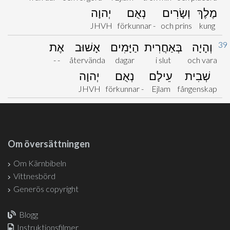
מֶלֶךְ
וְשָׂרִים
נְאֻם
יְהוָה
JHVH
förkunnar -
och prins
kung
39
וְהָיָה
בְּאַחֲרִית
הַיָּמִים
אָשׁוּב
אֶת
- -
återvända
dagar
i slut
och vara
שְׁבִית
עֵילָם
נְאֻם
יְהוָה
JHVH
förkunnar -
Ejlam
fångenskap
Om översättningen
Om Kärnbibeln
Vittnesbörd
Generös copyright
Blogg
Instruktionsfilmer