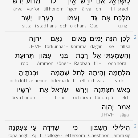
לְיִשְׂרָאֵל
אִם
יוֹרֵשׁ
אֵין
לוֹ
מַדּוּעַ
יָרַשׁ
ärva
varför
till honom
ingen
ärva
om -
till Israel
מַלְכָּם
אֶת
גָּד
וְעַמּוֹ
בְּעָרָיו
יָשָׁב
sitta
i stad hans
och folk hans
Gad
- -
kung
2
לָכֵן
הִנֵּה
יָמִים
בָּאִים
נְאֻם
יְהוָה
JHVH
förkunnar -
komma
dagar
se
till så
וְהִשְׁמַעְתִּי
אֶל
רַבַּת
בְּנֵי
עַמּוֹן
תְּרוּעַת
rop
Ammon
söner -
Rabbah
till -
och höra
מִלְחָמָה
וְהָיְתָה
לְתֵל
שְׁמָמָה
וּבְנֹתֶיהָ
och döttrar henne
ödemark
till tell
och vara
strid
בָּאֵשׁ
תִּצַּתְנָה
וְיָרַשׁ
יִשְׂרָאֵל
אֶת
יֹרְשָׁיו
ärva honom
- -
Israel
och ärva
tända på
i eld
אָמַר
יְהוָה
JHVH
säga
3
הֵילִילִי
חֶשְׁבּוֹן
כִּי
שֻׁדְּדָה
עַי
צְעַקְנָה
ropa högt
Aj
tillspilloge -
eftersom
Cheshbon
jämra sig