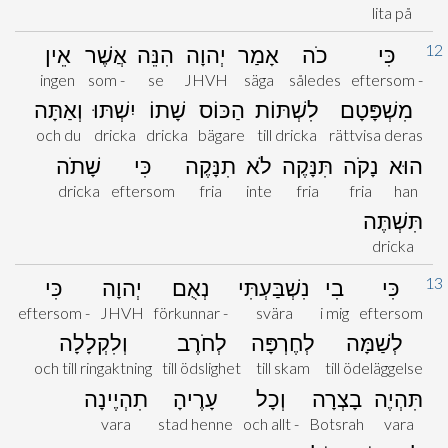
lita på
12
כִּי
כֹה
אָמַר
יְהוָה
הִנֵּה
אֲשֶׁר
אֵין
ingen
som -
se
JHVH
säga
således
eftersom -
מִשְׁפָּטָם
לִשְׁתּוֹת
הַכּוֹס
שָׁתוֹ
יִשְׁתּוּ
וְאַתָּה
och du
dricka
dricka
bägare
till dricka
rättvisa deras
הוּא
נָקֹה
תִּנָּקֶה
לֹא
תִנָּקֶה
כִּי
שָׁתֹה
dricka
eftersom
fria
inte
fria
fria
han
תִּשְׁתֶּה
dricka
13
כִּי
בִי
נִשְׁבַּעְתִּי
נְאֻם
יְהוָה
כִּי
eftersom -
JHVH
förkunnar -
svära
i mig
eftersom
לְשַׁמָּה
לְחֶרְפָּה
לְחֹרֶב
וְלִקְלָלָה
och till ringaktning
till ödslighet
till skam
till ödeläggelse
תִּהְיֶה
בָצְרָה
וְכָל
עָרֶיהָ
תִהְיֶינָה
vara
stad henne
och allt -
Botsrah
vara