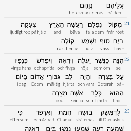
עֲלֵיהֶם
נְוֵהֶם
betesmark deras
på dem
21
מִקּוֹל
נִפְלָם
רָעֲשָׁה
הָאָרֶץ
צְעָקָה
ljudligt rop på hjälp
land
bäva
falla dem
från röst
בְּיַם
סוּף
נִשְׁמַע
קוֹלָהּ
röst henne
höra
vass
i hav -
22
הִנֵּה
כַנֶּשֶׁר
יַעֲלֶה
וְיִדְאֶה
וְיִפְרֹשׂ
כְּנָפָיו
vinge hans
och sprida
och flyga
höja
som örn
se
עַל
בָּצְרָה
וְהָיָה
לֵב
גִּבּוֹרֵי
אֱדוֹם
בַּיּוֹם
i dag
Edom
mäktig
hjärta
och vara
Botsrah
på -
הַהוּא
כְּלֵב
אִשָּׁה
מְצֵרָה
nöd
kvinna
som hjärta
han
23
לְדַמֶּשֶׂק
בּוֹשָׁה
חֲמָת
וְאַרְפָּד
כִּי
eftersom -
och Arpad
Chamat
skämmas
till Damaskus
שְׁמֻעָה
רָעָה
שָׁמְעוּ
נָמֹגוּ
בַּיָּם
דְּאָגָה