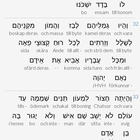
לוֹ
בָּדָד
יִשְׁכֹּנוּ
bo
ensam
till honom
32
וְהָיוּ
גְמַלֵּיהֶם
לָבַז
וַהֲמוֹן
מִקְנֵיהֶם
boskap deras
och massa
till byte
kamel deras
och vara
לְשָׁלָל
וְזֵרִתִים
לְכָל
רוּחַ
קְצוּצֵי
פֵאָה
sida
skära
Ande
till allt -
och strö dem
till byte
וּמִכָּל
עֲבָרָיו
אָבִיא
אֶת
אֵידָם
ofärd deras
- -
komma
sida hans
och från allt -
נְאֻם
יְהוָה
JHVH
förkunnar -
33
וְהָיְתָה
חָצוֹר
לִמְעוֹן
תַּנִּים
שְׁמָמָה
עַד
tills -
ödemark
schakal
till boning
Chatsor
och vara
עוֹלָם
לֹא
יֵשֵׁב
שָׁם
אִישׁ
וְלֹא
יָגוּר
בָּהּ
i henne
bo
och inte -
man
där
sitta
inte -
evig
בֶּן
אָדָם