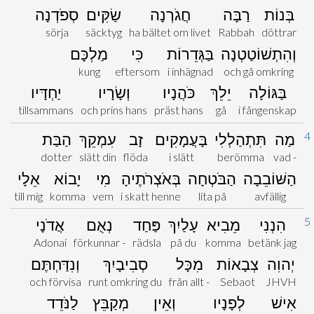
בְּנוֹת
רַבָּה
חֲגֹרְנָה
שַׂקִּים
סְפֹדְנָה
sörja
säcktyg
ha bältet om livet
Rabbah
döttrar
וְהִתְשׁוֹטַטְנָה
בַּגְּדֵרוֹת
כִּי
מַלְכָּם
kung
eftersom
i inhägnad
och gå omkring
בַּגּוֹלָה
יֵלֵךְ
כֹּהֲנָיו
וְשָׂרָיו
יַחְדָּיו
tillsammans
och prins hans
präst hans
gå
i fångenskap
4
מַה
תִּתְהַלְלִי
בָּעֲמָקִים
זָב
עִמְקֵךְ
הַבַּת
dotter
slätt din
flöda
i slätt
berömma
vad -
הַשּׁוֹבֵבָה
הַבֹּטְחָה
בְּאֹצְרֹתֶיהָ
מִי
יָבוֹא
אֵלָי
till mig
komma
vem
i skatt henne
lita på
avfällig
5
הִנְנִי
מֵבִיא
עָלַיִךְ
פַּחַד
נְאֻם
אֲדֹנָי
Adonai
förkunnar -
rädsla
på du
komma
betänk jag
יְהוִה
צְבָאוֹת
מִכָּל
סְבִיבָיִךְ
וְנִדַּחְתֶּם
och förvisa
runt omkring du
från allt -
Sebaot
JHVH
אִישׁ
לְפָנָיו
וְאֵין
מְקַבֵּץ
לַנֹּדֵד