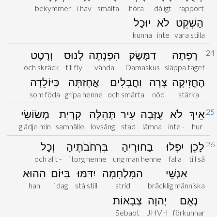
bekymmer
i hav
smälta
höra
dåligt
rapport
הַשְׁקֵט
לֹא
יוּכָל
kunna
inte
vara stilla
24
רָפְתָה
דַמֶּשֶׂק
הִפְנְתָה
לָנוּס
וְרֶטֶט
och skräck
till fly
vända
Damaskus
släppa taget
הֶחֱזִיקָה
צָרָה
וַחֲבָלִים
אֲחָזַתָּה
כַּיּוֹלֵדָה
som föda
gripa henne
och smärta
nöd
stärka
25
אֵיךְ
לֹא
עֻזְּבָה
עִיר
תְּהִלָּה
קִרְיַת
מְשׂוֹשִׂי
glädje min
samhälle
lovsång
stad
lämna
inte -
hur
26
לָכֵן
יִפְּלוּ
בַחוּרֶיהָ
בִּרְחֹבֹתֶיהָ
וְכָל
och allt -
i torg henne
ung man henne
falla
till så
אַנְשֵׁי
הַמִּלְחָמָה
יִדַּמּוּ
בַּיּוֹם
הַהוּא
han
i dag
stå still
strid
bräcklig människa
נְאֻם
יְהוָה
צְבָאוֹת
Sebaot
JHVH
förkunnar