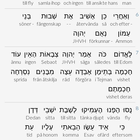
till fly
samla ihop
och ingen
till ansikte hans
man
6
וְאַחֲרֵי
כֵן
אָשִׁיב
אֶת
שְׁבוּת
בְּנֵי
söner -
fångenskap
- -
återvända
så
och efter -
עַמּוֹן
נְאֻם
יְהוָה
JHVH
förkunnar -
Ammon
7
לֶאֱדוֹם
כֹּה
אָמַר
יְהוָה
צְבָאוֹת
הַאֵין
עוֹד
ännu
ingen
Sebaot
JHVH
säga
således
till Edom
חָכְמָה
בְּתֵימָן
אָבְדָה
עֵצָה
מִבָּנִים
נִסְרְחָה
sprida
från åtskilja
råd
förgöra
i Tejman
vishet
חָכְמָתָם
vishet deras
8
נֻסוּ
הָפְנוּ
הֶעְמִיקוּ
לָשֶׁבֶת
יֹשְׁבֵי
דְּדָן
Dedan
sitta
till sitta
tänka djupt
vända
fly
כִּי
אֵיד
עֵשָׂו
הֵבֵאתִי
עָלָיו
עֵת
tid
på honom
komma
Esav
ofärd
eftersom