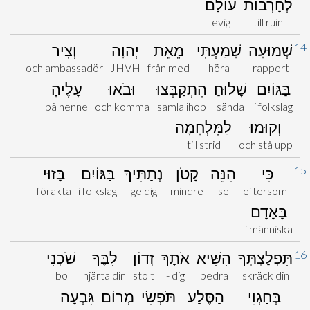
לְחָרְבוֹת
עוֹלָם
evig
till ruin
14
שְׁמוּעָה
שָׁמַעְתִּי
מֵאֵת
יְהוָה
וְצִיר
och ambassadör
JHVH
från med
höra
rapport
בַּגּוֹיִם
שָׁלוּחַ
הִתְקַבְּצוּ
וּבֹאוּ
עָלֶיהָ
på henne
och komma
samla ihop
sända
i folkslag
וְקוּמוּ
לַמִּלְחָמָה
till strid
och stå upp
15
כִּי
הִנֵּה
קָטֹן
נְתַתִּיךָ
בַּגּוֹיִם
בָּזוּי
förakta
i folkslag
ge dig
mindre
se
eftersom -
בָּאָדָם
i människa
16
תִּפְלַצְתְּךָ
הִשִּׁיא
אֹתָךְ
זְדוֹן
לִבֶּךָ
שֹׁכְנִי
bo
hjärta din
stolt
- dig
bedra
skräck din
בְּחַגְוֵי
הַסֶּלַע
תֹּפְשִׂי
מְרוֹם
גִּבְעָה