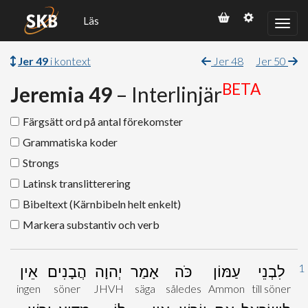
Läs
Jer 49
i kontext
Jer 48
Jer 50
BETA
Jeremia 49
– Interlinjär
Färgsätt ord på antal förekomster
Grammatiska koder
Strongs
Latinsk translitterering
Bibeltext (Kärnbibeln helt enkelt)
Markera substantiv och verb
1
לִבְנֵי
עַמּוֹן
כֹּה
אָמַר
יְהוָה
הֲבָנִים
אֵין
ingen
söner
JHVH
säga
således
Ammon
till söner