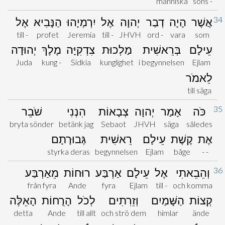
människa
sons -
34
אֲשֶׁר
הָיָה
דְבַר
יְהוָה
אֶל
יִרְמְיָהוּ
הַנָּבִיא
אֶל
till -
profet
Jeremia
till -
JHVH
ord -
vara
som
עֵילָם
בְּרֵאשִׁית
מַלְכוּת
צִדְקִיָּה
מֶלֶךְ
יְהוּדָה
Juda
kung -
Sidkia
kunglighet
i begynnelsen
Ejlam
לֵאמֹר
till säga
35
כֹּה
אָמַר
יְהוָה
צְבָאוֹת
הִנְנִי
שֹׁבֵר
bryta sönder
betänk jag
Sebaot
JHVH
säga
således
אֶת
קֶשֶׁת
עֵילָם
רֵאשִׁית
גְּבוּרָתָם
styrka deras
begynnelsen
Ejlam
båge
- -
36
וְהֵבֵאתִי
אֶל
עֵילָם
אַרְבַּע
רוּחוֹת
מֵאַרְבַּע
från fyra
Ande
fyra
Ejlam
till -
och komma
קְצוֹת
הַשָּׁמַיִם
וְזֵרִתִים
לְכֹל
הָרֻחוֹת
הָאֵלֶּה
detta
Ande
till allt
och strö dem
himlar
ände