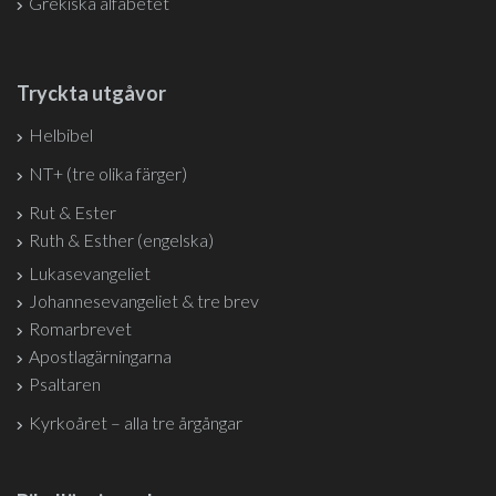
Grekiska alfabetet
Tryckta utgåvor
Helbibel
NT+ (tre olika färger)
Rut & Ester
Ruth & Esther (engelska)
Lukasevangeliet
Johannesevangeliet & tre brev
Romarbrevet
Apostlagärningarna
Psaltaren
Kyrkoåret – alla tre årgångar