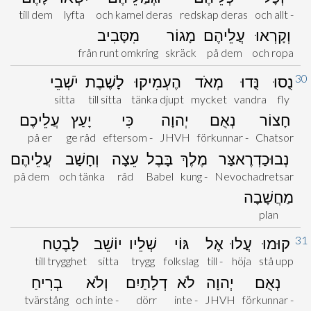
till dem
lyfta
och kamel deras
redskap deras
och allt -
וְקָרְאוּ
עֲלֵיהֶם
מָגוֹר
מִסָּבִיב
från runt omkring
skräck
på dem
och ropa
30
נֻסוּ
נֻּדוּ
מְאֹד
הֶעְמִיקוּ
לָשֶׁבֶת
יֹשְׁבֵי
sitta
till sitta
tänka djupt
mycket
vandra
fly
חָצוֹר
נְאֻם
יְהוָה
כִּי
יָעַץ
עֲלֵיכֶם
på er
ge råd
eftersom -
JHVH
förkunnar -
Chatsor
נְבוּכַדְרֶאצַּר
מֶלֶךְ
בָּבֶל
עֵצָה
וְחָשַׁב
עֲלֵיהֶם
på dem
och tänka
råd
Babel
kung -
Nevochadretsar
מַחֲשָׁבָה
plan
31
קוּמוּ
עֲלוּ
אֶל
גּוֹי
שְׁלֵיו
יוֹשֵׁב
לָבֶטַח
till trygghet
sitta
trygg
folkslag
till -
höja
stå upp
נְאֻם
יְהוָה
לֹא
דְלָתַיִם
וְלֹא
בְרִיחַ
tvärstång
och inte -
dörr
inte -
JHVH
förkunnar -