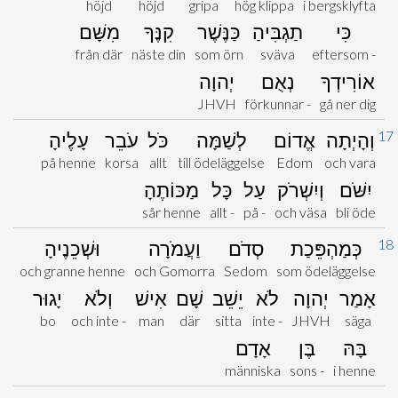
höjd
höjd
gripa
hög klippa
i bergsklyfta
כִּי
תַגְבִּיהַ
כַּנֶּשֶׁר
קִנֶּךָ
מִשָּׁם
från där
näste din
som örn
sväva
eftersom -
אוֹרִידְךָ
נְאֻם
יְהוָה
JHVH
förkunnar -
gå ner dig
17
וְהָיְתָה
אֱדוֹם
לְשַׁמָּה
כֹּל
עֹבֵר
עָלֶיהָ
på henne
korsa
allt
till ödeläggelse
Edom
och vara
יִשֹּׁם
וְיִשְׁרֹק
עַל
כָּל
מַכּוֹתֶהָ
sår henne
allt -
på -
och väsa
bli öde
18
כְּמַהְפֵּכַת
סְדֹם
וַעֲמֹרָה
וּשְׁכֵנֶיהָ
och granne henne
och Gomorra
Sedom
som ödeläggelse
אָמַר
יְהוָה
לֹא
יֵשֵׁב
שָׁם
אִישׁ
וְלֹא
יָגוּר
bo
och inte -
man
där
sitta
inte -
JHVH
säga
בָּהּ
בֶּן
אָדָם
människa
sons -
i henne