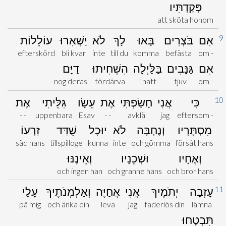
פְּקַדְתִּיו
att sköta honom
9
אִם
בֹּצְרִים
בָּאוּ
לָךְ
לֹא
יַשְׁאִרוּ
עוֹלֵלוֹת
efterskörd
bli kvar
inte
till du
komma
befästa
om -
אִם
גַּנָּבִים
בַּלַּיְלָה
הִשְׁחִיתוּ
דַיָּם
nog deras
fördärva
i natt
tjuv
om -
10
כִּי
אֲנִי
חָשַׂפְתִּי
אֶת
עֵשָׂו
גִּלֵּיתִי
אֶת
- -
uppenbara
Esav
- -
avklä
jag
eftersom -
מִסְתָּרָיו
וְנֶחְבָּה
לֹא
יוּכָל
שֻׁדַּד
זַרְעוֹ
säd hans
tillspilloge
kunna
inte
och gömma
försåt hans
וְאֶחָיו
וּשְׁכֵנָיו
וְאֵינֶנּוּ
och ingen han
och granne hans
och bror hans
11
עָזְבָה
יְתֹמֶיךָ
אֲנִי
אֲחַיֶּה
וְאַלְמְנֹתֶיךָ
עָלַי
på mig
och änka din
leva
jag
faderlös din
lämna
תִּבְטָחוּ