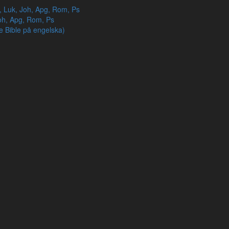
r, Luk, Joh, Apg, Rom, Ps
oh, Apg, Rom, Ps
e Bible på engelska)
 Du kan t.ex. välja att dölja kapitel eller versnummer.
BETA
 så ser du den exakta Grekiska ordföljden i en interlinjär version
där
ing utan expanderingar () eller förklaringar [].