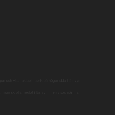
en och visar aktuell rubrik på höger sida i läs-vyn
när man skrollar nedåt i läs-vyn, men visas när man
15
16