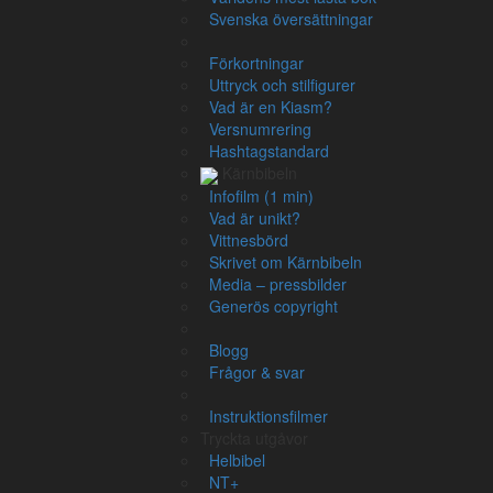
Liten
Medel
Stor
Svenska översättningar
Förkortningar
Uttryck och stilfigurer
Vad är en Kiasm?
Markusevangeliet
Versnumrering
Hashtagstandard
Kärnbibeln
Jesu förberedelse
Infofilm (1 min)
Vad är unikt?
Johannes Döparen banar väg
(
M
Vittnesbörd
Skrivet om Kärnbibeln
1
1
Media – pressbilder
Generös copyright
Blogg
Jordanfloden rinner från norr till söder genom Israel.
Frågor & svar
Detta är begynnelsen
[utgångspunkten för min redogör
Instruktionsfilmer
Smorde
(Messias, Kristus)
, Guds Son.
[De fyra evange
Tryckta utgåvor
Helbibel
släkttavla från Abraham. Johannes går tillbaka till d
NT+