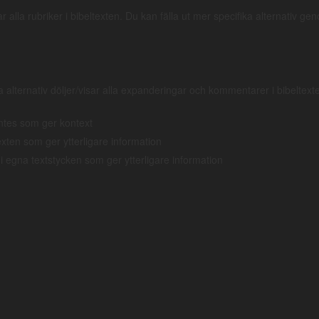
sar alla rubriker i bibeltexten. Du kan fälla ut mer specifika alternativ ge
l. Det är skrivet till romare och har få referenser till Gamla
 actiondrama. Det grekiska ordet
euthys
som översätts "på en
ch kännetecknar detta evangelium. Ett annat särdrag är att alla
a alternativ döljer/visar alla expanderingar och kommentarer i bibeltexte
Av alla 678 verser börjar 410 med det grekiska
kai
som ofta
ntes som ger kontext
texten som ger ytterligare information
vänds två gånger. I inledningen vid Jesu dop "delade sig
 i egna textstycken som ger ytterligare information
förlåten" i templet i två delar, se
Mark 1:10
;
15:38
. Frasen
En enkel struktur baserad på geografin skulle kunna vara: