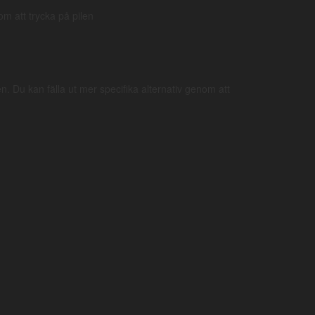
nom att trycka på pilen
Evangelium.
GENRE:
n. Du kan fälla ut mer specifika alternativ genom att
Omkring år
60 e.Kr.
SKRIVET:
Enligt tidig tradition
Markus
. Innehållet
FÖRFATTARE:
är troligen mycket av Petrus ögonvittnesskildring
nedskrivet under deras gemensamma vistelse i
Rom
,
se
1 Pet 5:13
. Några exempel där Petrus perspektiv
framträder tydligt är:
Mark 1:35–37
;
2:1–5
;
11:20–21
;
13:1–4
. Markus mor hörde också till den första
kretsen av kristna och i Markus barndomshem i
Jerusalem
möttes de troende ofta, se
Apg 12:12
.
ca 2 timmar.
LÄSTID: