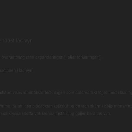
endast läs-vyn
 översättning utan expanderingar () eller förklaringar [].
duktionen i läs-vyn.
 skärm visas innehållsförteckningen som automatiskt följer med i läsning
ymme för att läsa bibeltexten (särskilt på en liten skärm) döljs menyn 
6
7
8
9
10
11
12
13
14
n så kryssa i detta val. Denna inställning gäller bara läs-vyn.