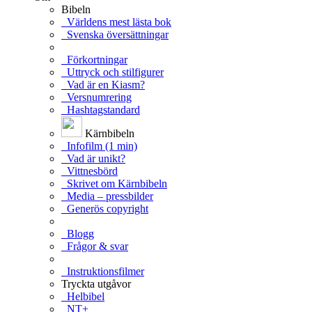
Bibeln
Världens mest lästa bok
Svenska översättningar
Förkortningar
Uttryck och stilfigurer
Vad är en Kiasm?
Versnumrering
Hashtagstandard
Kärnbibeln
Infofilm (1 min)
Vad är unikt?
Vittnesbörd
Skrivet om Kärnbibeln
Media – pressbilder
Generös copyright
Blogg
Frågor & svar
Instruktionsfilmer
Tryckta utgåvor
Helbibel
NT+