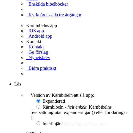
Enskilda bibelböcker
Kyrkoåret - alla tre årgångar
Kärnbibelns app
iOS app
Android app
Kontakt
Kontakt
Ge förslag
Nyhetsbrev
Bidra praktiskt
Ge en gåva
Läs
Version av Kärnbibeln att slå upp:
Expanderad
Kärnbibeln -
helt enkelt
Kärnbibelns
översättning utan expanderingar () eller förklaringar
[].
Interlinjär
Bibelord på olika teman