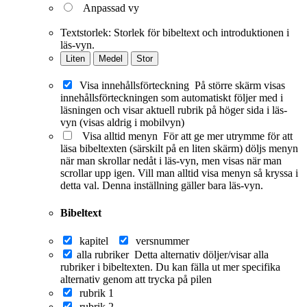
Anpassad vy
Textstorlek:
Storlek för bibeltext och introduktionen i
läs-vyn.
Liten
Medel
Stor
Visa innehållsförteckning
På större skärm visas
innehållsförteckningen som automatiskt följer med i
läsningen och visar aktuell rubrik på höger sida i läs-
vyn (visas aldrig i mobilvyn)
Visa alltid menyn
För att ge mer utrymme för att
läsa bibeltexten (särskilt på en liten skärm) döljs menyn
när man skrollar nedåt i läs-vyn, men visas när man
scrollar upp igen. Vill man alltid visa menyn så kryssa i
detta val. Denna inställning gäller bara läs-vyn.
Bibeltext
kapitel
versnummer
alla rubriker
Detta alternativ döljer/visar alla
rubriker i bibeltexten. Du kan fälla ut mer specifika
alternativ genom att trycka på pilen
rubrik 1
rubrik 2