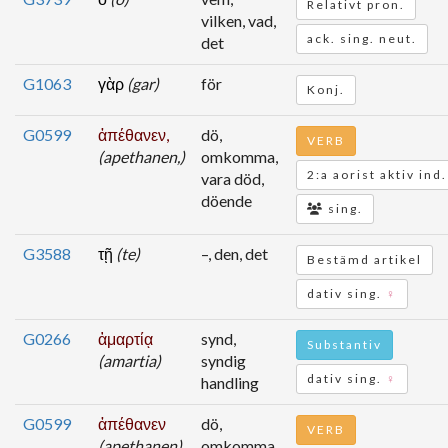
Relativt pron.
vilken, vad,
ack. sing. neut.
det
G1063
γὰρ
(gar)
för
Konj.
G0599
ἀπέθανεν,
dö,
VERB
(apethanen,)
omkomma,
2:a aorist aktiv ind.
vara död,
döende
sing.
G3588
τῇ
(te)
–, den, det
Bestämd artikel
dativ sing.
♀
G0266
ἁμαρτίᾳ
synd,
Substantiv
(amartia)
syndig
dativ sing.
♀
handling
G0599
ἀπέθανεν
dö,
VERB
(apethanen)
omkomma,