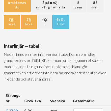
ἀπέθανεν
ἐφάπαξ·
ὃ
δὲ
dö
en gång för alla
vem
men
ζῇ,
ζῇ
τῷ
θεῷ.
leva
leva
–
Gud
Interlinjär — tabell
Nedan finns en interlinjär version i tabellform som följer
grundtextens ordföljd. Klickar man på strongsnumret så kan
man se orden i sin grundform (notera att ibland gör
grammatiken att orden inte bara får andra ändelser utan även
inledande bokstäver ändras).
Strongs
nr
Grekiska
Svenska
Grammatik
G3739
ὃ
(o)
vem,