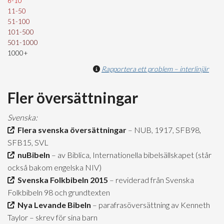
6-10
11-50
51-100
101-500
501-1000
1000+
Rapportera ett problem – interlinjär
Fler översättningar
Svenska:
Flera svenska översättningar
– NUB, 1917, SFB98,
SFB15, SVL
nuBibeln
– av Biblica, Internationella bibelsällskapet (står
också bakom engelska NIV)
Svenska Folkbibeln 2015
– reviderad från Svenska
Folkbibeln 98 och grundtexten
Nya Levande Bibeln
– parafrasöversättning av Kenneth
Taylor – skrev för sina barn