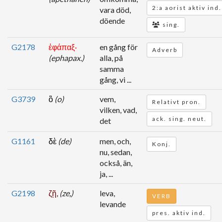
2:a aorist aktiv ind.
vara död,
döende
sing.
G2178
ἐφάπαξ·
en gång för
Adverb
(ephapax.)
alla, på
samma
gång, vi ...
G3739
ὃ
(o)
vem,
Relativt pron.
vilken, vad,
ack. sing. neut.
det
G1161
δὲ
(de)
men, och,
Konj.
nu, sedan,
också, än,
ja, ...
G2198
ζῇ,
(ze,)
leva,
VERB
levande
pres. aktiv ind.