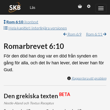
Läs
Rom 6:10
i kontext
Hela kapitlet i interlinjära versionen
Rom 6:9
Rom 6:11
Romarbrevet 6:10
För den död han dog var en död från synden en
gång för alla, och det liv han lever, det lever han för
Gud.
Rapportera ett problem
BETA
Den grekiska texten
Nestle-Aland och Textus Receptus