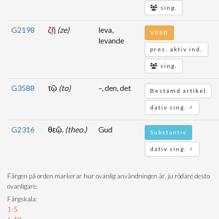
sing.
G2198
ζῇ
(ze)
leva,
VERB
levande
pres. aktiv ind.
sing.
G3588
τῷ
(to)
–, den, det
Bestämd artikel
dativ sing.
♂
G2316
θεῷ.
(theo.)
Gud
Substantiv
dativ sing.
♂
Färgen på orden markerar hur ovanlig användningen är, ju rödare desto
ovanligare.
Färgskala:
1-5