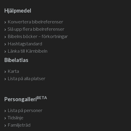
Hjälpmedel
Konvertera bibelreferenser
Slå upp flera bibelreferenser
Bibelns böcker – förkortningar
Hashtagstandard
Länka till Kärnbibeln
Bibelatlas
Karta
Lista på alla platser
BETA
Persongalleri
Lista på personer
Tidslinje
Familjeträd