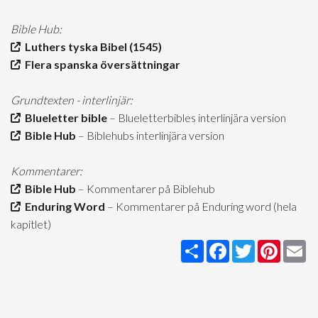
Bible Hub:
Luthers tyska Bibel (1545)
Flera spanska översättningar
Grundtexten - interlinjär:
Blueletter bible
– Blueletterbibles interlinjära version
Bible Hub
– Biblehubs interlinjära version
Kommentarer:
Bible Hub
– Kommentarer på Biblehub
Enduring Word
– Kommentarer på Enduring word (hela
kapitlet)
Share
Facebook
Twitter
Pintere
Em