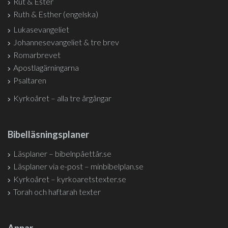
Rut & Ester
Ruth & Esther (engelska)
Lukasevangeliet
Johannesevangeliet & tre brev
Romarbrevet
Apostlagärningarna
Psaltaren
Kyrkoåret – alla tre årgångar
Bibelläsningsplaner
Läsplaner – bibelnpåettår.se
Läsplaner via e-post – minbibelplan.se
Kyrkoåret – kyrkoaretstexter.se
Torah och haftarah texter