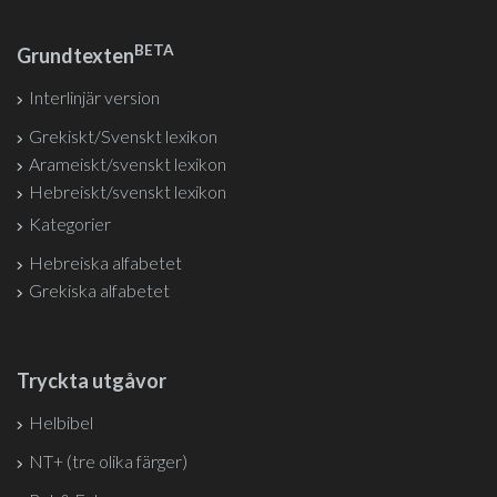
BETA
Grundtexten
Interlinjär version
Grekiskt/Svenskt lexikon
Arameiskt/svenskt lexikon
Hebreiskt/svenskt lexikon
Kategorier
Hebreiska alfabetet
Grekiska alfabetet
Tryckta utgåvor
Helbibel
NT+ (tre olika färger)