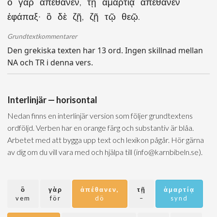
ὃ γὰρ ἀπέθανεν, τῇ ἁμαρτίᾳ ἀπέθανεν
ἐφάπαξ· ὃ δὲ ζῇ, ζῇ τῷ θεῷ.
Grundtextkommentarer
Den grekiska texten har 13 ord. Ingen skillnad mellan
NA och TR i denna vers.
Interlinjär — horisontal
Nedan finns en interlinjär version som följer grundtextens
ordföljd. Verben har en orange färg och substantiv är blåa.
Arbetet med att bygga upp text och lexikon pågår. Hör gärna
av dig om du vill vara med och hjälpa till (info@karnbibeln.se).
ὃ
γὰρ
ἀπέθανεν,
τῇ
ἁμαρτίᾳ
vem
för
dö
–
synd