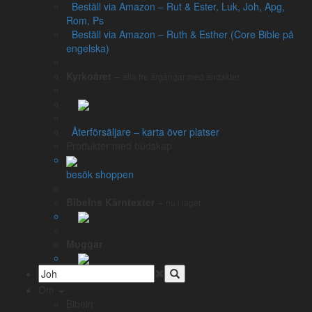
Beställ via Amazon – Rut & Ester, Luk, Joh, Apg,
Platser (32)
Rom, Ps
Beställ via Amazon – Ruth & Esther (Core Bible på
engelska)
Platser i Johannesevangeliet
Kyrkoåret
–
alla tre årgångar med andakter
Unika ord (139)
Återförsäljare – karta över platser
Produkter med budskap
Unika ord i Johannesevangeliet
besök shoppen
Bibelns Kärntexter
–
nu i lager
Muggar
Evangelium.
GENRE:
Omkring
85-90 e.Kr.
SKRIVET:
Om
Johannes
, en av de tolv lärjungarna.
FÖRFATTARE:
Bibeln