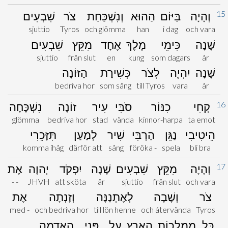
15
וְהָיָה
בַּיּוֹם
הַהוּא
וְנִשְׁכַּחַת
צֹר
שִׁבְעִים
sjuttio
Tyros
och glömma
han
i dag
och vara
שָׁנָה
כִּימֵי
מֶלֶךְ
אֶחָד
מִקֵּץ
שִׁבְעִים
sjuttio
från slut
en
kung
som dagars
år
שָׁנָה
יִהְיֶה
לְצֹר
כְּשִׁירַת
הַזּוֹנָה
bedriva hor
som sång
till Tyros
vara
år
16
קְחִי
כִנּוֹר
סֹבִּי
עִיר
זוֹנָה
נִשְׁכָּחָה
glömma
bedriva hor
stad
vända
kinnor-harpa
ta emot
הֵיטִיבִי
נַגֵּן
הַרְבִּי
שִׁיר
לְמַעַן
תִּזָּכֵרִי
komma ihåg
därför att
sång
föröka -
spela
bli bra
17
וְהָיָה
מִקֵּץ
שִׁבְעִים
שָׁנָה
יִפְקֹד
יְהוָה
אֶת
- -
JHVH
att sköta
år
sjuttio
från slut
och vara
צֹר
וְשָׁבָה
לְאֶתְנַנָּה
וְזָנְתָה
אֶת
med -
och bedriva hor
till lön henne
och återvända
Tyros
כָּל
מַמְלְכוֹת
הָאָרֶץ
עַל
פְּנֵי
הָאֲדָמָה