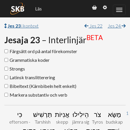
Läs
Jes 23
i kontext
Jes 22
Jes 24
BETA
Jesaja 23
– Interlinjär
Färgsätt ord på antal förekomster
Grammatiska koder
Strongs
Latinsk translitterering
Bibeltext (Kärnbibeln helt enkelt)
Markera substantiv och verb
1
מַשָּׂא
צֹר
הֵילִילוּ
אֳנִיּוֹת
תַּרְשִׁישׁ
כִּי
eftersom -
Tarshish
skepp
jämra sig
Tyros
budskap