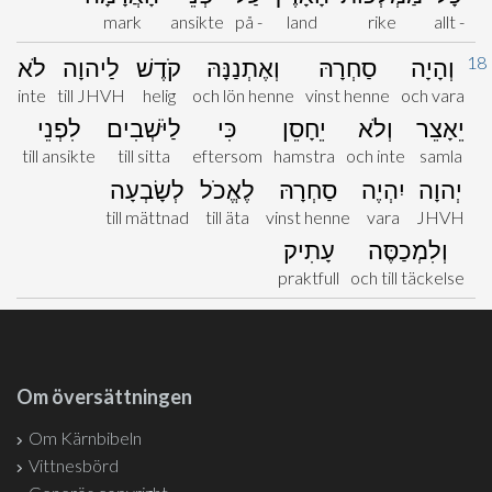
mark
ansikte
på -
land
rike
allt -
18
וְהָיָה
סַחְרָהּ
וְאֶתְנַנָּהּ
קֹדֶשׁ
לַיהוָה
לֹא
inte
till JHVH
helig
och lön henne
vinst henne
och vara
יֵאָצֵר
וְלֹא
יֵחָסֵן
כִּי
לַיֹּשְׁבִים
לִפְנֵי
till ansikte
till sitta
eftersom
hamstra
och inte
samla
יְהוָה
יִהְיֶה
סַחְרָהּ
לֶאֱכֹל
לְשָׂבְעָה
till mättnad
till äta
vinst henne
vara
JHVH
וְלִמְכַסֶּה
עָתִיק
praktfull
och till täckelse
Om översättningen
Om Kärnbibeln
Vittnesbörd