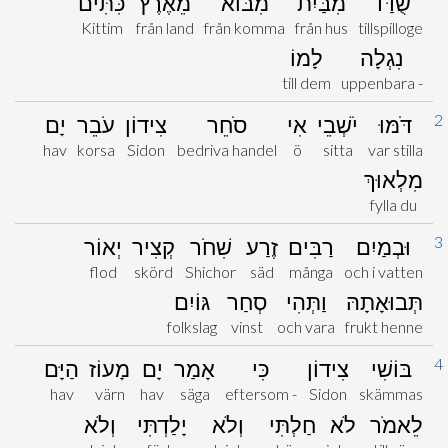
שֻׁדַּד
מִבַּיִת
מִבּוֹא
מֵאֶרֶץ
כִּתִּים
Kittim
från land
från komma
från hus
tillspilloge
נִגְלָה
לָמוֹ
till dem
uppenbara -
2
דֹּמּוּ
יֹשְׁבֵי
אִי
סֹחֵר
צִידוֹן
עֹבֵר
יָם
hav
korsa
Sidon
bedriva handel
ö
sitta
var stilla
מִלְאוּךְ
fylla du
3
וּבְמַיִם
רַבִּים
זֶרַע
שִׁחֹר
קְצִיר
יְאוֹר
flod
skörd
Shichor
säd
många
och i vatten
תְּבוּאָתָהּ
וַתְּהִי
סְחַר
גּוֹיִם
folkslag
vinst
och vara
frukt henne
4
בּוֹשִׁי
צִידוֹן
כִּי
אָמַר
יָם
מָעוֹז
הַיָּם
hav
värn
hav
säga
eftersom -
Sidon
skämmas
לֵאמֹר
לֹא
חַלְתִּי
וְלֹא
יָלַדְתִּי
וְלֹא