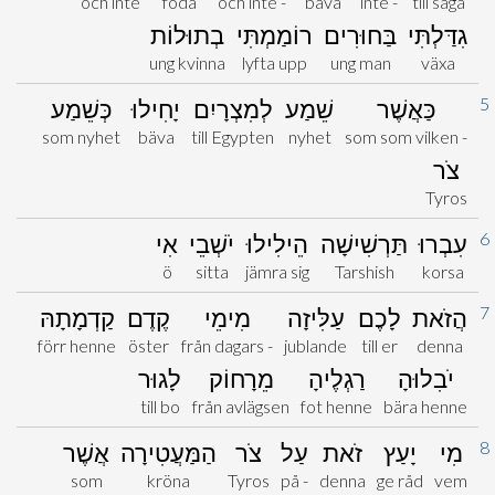
och inte
föda
och inte -
bäva
inte -
till säga
גִדַּלְתִּי
בַּחוּרִים
רוֹמַמְתִּי
בְתוּלוֹת
ung kvinna
lyfta upp
ung man
växa
5
כַּאֲשֶׁר
שֵׁמַע
לְמִצְרָיִם
יָחִילוּ
כְּשֵׁמַע
som nyhet
bäva
till Egypten
nyhet
som som vilken -
צֹר
Tyros
6
עִבְרוּ
תַּרְשִׁישָׁה
הֵילִילוּ
יֹשְׁבֵי
אִי
ö
sitta
jämra sig
Tarshish
korsa
7
הֲזֹאת
לָכֶם
עַלִּיזָה
מִימֵי
קֶדֶם
קַדְמָתָהּ
förr henne
öster
från dagars -
jublande
till er
denna
יֹבִלוּהָ
רַגְלֶיהָ
מֵרָחוֹק
לָגוּר
till bo
från avlägsen
fot henne
bära henne
8
מִי
יָעַץ
זֹאת
עַל
צֹר
הַמַּעֲטִירָה
אֲשֶׁר
som
kröna
Tyros
på -
denna
ge råd
vem