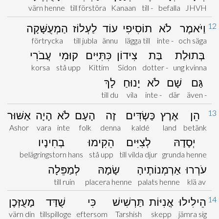
värn henne
till förstöra
Kanaan
till -
befalla
JHVH
12
וַיֹּאמֶר
לֹא
תוֹסִיפִי
עוֹד
לַעְלוֹז
הַמְעֻשָּׁקָה
förtrycka
till jubla
ännu
lägga till
inte -
och säga
בְּתוּלַת
בַּת
צִידוֹן
כִּתִּיִּים
קוּמִי
עֲבֹרִי
korsa
stå upp
Kittim
Sidon
dotter -
ung kvinna
גַּם
שָׁם
לֹא
יָנוּחַ
לָךְ
till du
vila
inte -
där
även -
13
הֵן
אֶרֶץ
כַּשְׂדִּים
זֶה
הָעָם
לֹא
הָיָה
אַשּׁוּר
Ashor
vara
inte
folk
denna
kaldé
land
betänk
יְסָדָהּ
לְצִיִּים
הֵקִימוּ
בְחִינָיו
belägringstorn hans
stå upp
till vilda djur
grunda henne
עֹרְרוּ
אַרְמְנוֹתֶיהָ
שָׂמָהּ
לְמַפֵּלָה
till ruin
placera henne
palats henne
klä av
14
הֵילִילוּ
אֳנִיּוֹת
תַּרְשִׁישׁ
כִּי
שֻׁדַּד
מָעֻזְּכֶן
värn din
tillspilloge
eftersom
Tarshish
skepp
jämra sig