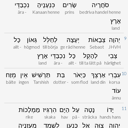
סֹחֲרֶיה
שָׂרִים
כִּנְעָנֶיהָ
נִכְבַּדֵּי
ära -
Kanaan henne
prins
bedriva handel henne
אָרֶץ
land
9
יְהוָה
צְבָאוֹת
יְעָצָהּ
לְחַלֵּל
גְּאוֹן
כָּל
allt -
högmod
till börja
ge råd henne
Sebaot
JHVH
צְבִי
לְהָקֵל
כָּל
נִכְבַּדֵּי
אָרֶץ
land
ära -
allt -
till ta lätt på
härlighet
10
עִבְרִי
אַרְצֵךְ
כַּיְאֹר
בַּת
תַּרְשִׁישׁ
אֵין
מֵזַח
bälte
ingen
Tarshish
dotter -
som flod
land din
korsa
עוֹד
ännu
11
יָדוֹ
נָטָה
עַל
הַיָּם
הִרְגִּיז
מַמְלָכוֹת
rike
skaka
hav
på -
sträcka
hands hans
יְהוָה
צִוָּה
אֶל
כְּנַעַן
לַשְׁמִד
מָעֻזְנֶיהָ