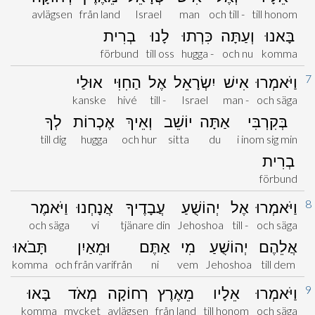
avlägsen
från land
Israel
man
och till -
till honom
בָּאנוּ
וְעַתָּה
כִּרְתוּ
לָנוּ
בְרִית
förbund
till oss
hugga -
och nu
komma
7
וַיֹּאמְרוּ
אִישׁ
יִשְׂרָאֵל
אֶל
הַחִוִּי
אוּלַי
kanske
hivé
till -
Israel
man -
och säga
בְּקִרְבִּי
אַתָּה
יוֹשֵׁב
וְאֵיךְ
אֶכְרוֹת
לְךָ
till dig
hugga
och hur
sitta
du
i inom sig min
בְרִית
förbund
8
וַיֹּאמְרוּ
אֶל
יְהוֹשֻׁעַ
עֲבָדֶיךָ
אֲנָחְנוּ
וַיֹּאמֶר
och säga
vi
tjänare din
Jehoshoa
till -
och säga
אֲלֵהֶם
יְהוֹשֻׁעַ
מִי
אַתֶּם
וּמֵאַיִן
תָּבֹאוּ
komma
och från varifrån
ni
vem
Jehoshoa
till dem
9
וַיֹּאמְרוּ
אֵלָיו
מֵאֶרֶץ
רְחוֹקָה
מְאֹד
בָּאוּ
komma
mycket
avlägsen
från land
till honom
och säga