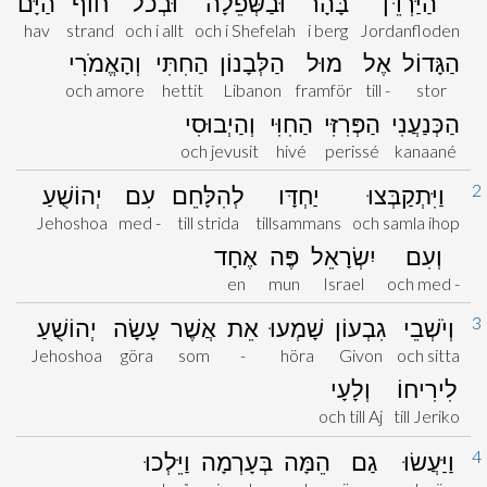
הַיַּרְדֵּן
בָּהָר
וּבַשְּׁפֵלָה
וּבְכֹל
חוֹף
הַיָּם
hav
strand
och i allt
och i Shefelah
i berg
Jordanfloden
הַגָּדוֹל
אֶל
מוּל
הַלְּבָנוֹן
הַחִתִּי
וְהָאֱמֹרִי
och amore
hettit
Libanon
framför
till -
stor
הַכְּנַעֲנִי
הַפְּרִזִּי
הַחִוִּי
וְהַיְבוּסִי
och jevusit
hivé
perissé
kanaané
2
וַיִּתְקַבְּצוּ
יַחְדָּו
לְהִלָּחֵם
עִם
יְהוֹשֻׁעַ
Jehoshoa
med -
till strida
tillsammans
och samla ihop
וְעִם
יִשְׂרָאֵל
פֶּה
אֶחָד
en
mun
Israel
och med -
3
וְיֹשְׁבֵי
גִבְעוֹן
שָׁמְעוּ
אֵת
אֲשֶׁר
עָשָׂה
יְהוֹשֻׁעַ
Jehoshoa
göra
som
-
höra
Givon
och sitta
לִירִיחוֹ
וְלָעָי
och till Aj
till Jeriko
4
וַיַּעֲשׂוּ
גַם
הֵמָּה
בְּעָרְמָה
וַיֵּלְכוּ