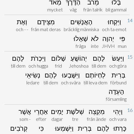
בָּלוּ
מֵרֹב
הַדֶּרֶךְ
מְאֹד
mycket
väg
från talrik
bli gammal
14
וַיִּקְחוּ
הָאֲנָשִׁים
מִצֵּידָם
וְאֶת
och - -
från mat deras
bräcklig människa
och ta emot
פִּי
יְהוָה
לֹא
שָׁאָלוּ
fråga
inte
JHVH
mun
15
וַיַּעַשׂ
לָהֶם
יְהוֹשֻׁעַ
שָׁלוֹם
וַיִּכְרֹת
לָהֶם
till dem
och hugga
frid
Jehoshoa
till dem
och göra
בְּרִית
לְחַיּוֹתָם
וַיִּשָּׁבְעוּ
לָהֶם
נְשִׂיאֵי
ledare
till dem
och svära
till leva dem
förbund
הָעֵדָה
församling
16
וַיְהִי
מִקְצֵה
שְׁלֹשֶׁת
יָמִים
אַחֲרֵי
אֲשֶׁר
som -
efter
dagar
tre
från ände
och vara
כָּרְתוּ
לָהֶם
בְּרִית
וַיִּשְׁמְעוּ
כִּי
קְרֹבִים