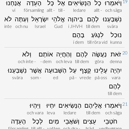
19
וַיֹּאמְרוּ
כָל
הַנְּשִׂיאִים
אֶל
כָּל
הָעֵדָה
אֲנַחְנוּ
vi
församling
allt -
till -
ledare
allt -
och säga
נִשְׁבַּעְנוּ
לָהֶם
בַּיהוָה
אֱלֹהֵי
יִשְׂרָאֵל
וְעַתָּה
לֹא
inte
och nu
Israel
Gud
i JHVH
till dem
svära
נוּכַל
לִנְגֹּעַ
בָּהֶם
i dem
till röra vid
kunna
20
זֹאת
נַעֲשֶׂה
לָהֶם
וְהַחֲיֵה
אוֹתָם
וְלֹא
och inte -
- dem
och leva
till dem
göra
denna
יִהְיֶה
עָלֵינוּ
קֶצֶף
עַל
הַשְּׁבוּעָה
אֲשֶׁר
נִשְׁבַּעְנוּ
svära
som -
ed
på -
vrede
på oss
vara
לָהֶם
till dem
21
וַיֹּאמְרוּ
אֲלֵיהֶם
הַנְּשִׂיאִים
יִחְיוּ
וַיִּהְיוּ
och vara
leva
ledare
till dem
och säga
חֹטְבֵי
עֵצִים
וְשֹׁאֲבֵי
מַיִם
לְכָל
הָעֵדָה
församling
till allt -
vatten
och dra -
träd
vedhuggare