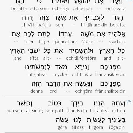
וַיַּעֲנוּ
אֶת
יְהוֹשֻׁעַ
וַיֹּאמְרוּ
כִּי
הֻגֵּד
berätta
eftersom
och säga
Jehoshoa
- -
och svara
הֻגַּד
לַעֲבָדֶיךָ
אֵת
אֲשֶׁר
צִוָּה
יְהוָה
JHVH
befalla
som
-
till tjänare din
berätta
אֱלֹהֶיךָ
אֶת
מֹשֶׁה
עַבְדּוֹ
לָתֵת
לָכֶם
אֶת
- -
till er
till ge
tjänare hans
Mose
- -
Gud din
כָּל
הָאָרֶץ
וּלְהַשְׁמִיד
אֶת
כָּל
יֹשְׁבֵי
הָאָרֶץ
land
sitta
allt -
- -
och till förstöra
land
allt -
מִפְּנֵיכֶם
וַנִּירָא
מְאֹד
לְנַפְשֹׁתֵינוּ
till själ vår
mycket
och frukta
från ansikte din
מִפְּנֵיכֶם
וַנַּעֲשֵׂה
אֶת
הַדָּבָר
הַזֶּה
denna
ord
- -
och göra
från ansikte din
25
וְעַתָּה
הִנְנוּ
בְיָדֶךָ
כַּטּוֹב
וְכַיָּשָׁר
och som rättsinnig
som gott
i hands din
betänk vi
och nu
בְּעֵינֶיךָ
לַעֲשׂוֹת
לָנוּ
עֲשֵׂה
göra
till oss
till göra
i öga din