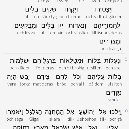
och gå
i svek
de
även -
och göra
וַיִּצְטַיָּרוּ
וַיִּקְחוּ
שַׂקִּים
בָּלִים
utsliten
säcktyg
och ta emot
och vidta åtgärder
לַחֲמוֹרֵיהֶם
וְנֹאדוֹת
יַיִן
בָּלִים
וּמְבֻקָּעִים
och klyva
utsliten
vin
och vinsäck
till åsnors deras
וּמְצֹרָרִים
och tränga
5
וּנְעָלוֹת
בָּלוֹת
וּמְטֻלָּאוֹת
בְּרַגְלֵיהֶם
וּשְׂלָמוֹת
och kläder
i fot deras
och bli brokig
utsliten
och sko
בָּלוֹת
עֲלֵיהֶם
וְכֹל
לֶחֶם
צֵידָם
יָבֵשׁ
הָיָה
vara
torka
mat deras
bröd
och allt
på dem
utsliten
נִקֻּדִים
smula
6
וַיֵּלְכוּ
אֶל
יְהוֹשֻׁעַ
אֶל
הַמַּחֲנֶה
הַגִּלְגָּל
וַיֹּאמְרוּ
och säga
Gilgal
skara
till -
Jehoshoa
till -
och gå
אֵלָיו
וְאֶל
אִישׁ
יִשְׂרָאֵל
מֵאֶרֶץ
רְחוֹקָה