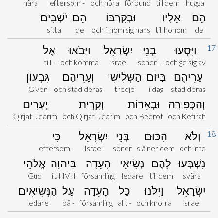
nära
eftersom -
och höra
förbund
till dem
hugga
הֵם
אֵלָיו
וּבְקִרְבּוֹ
הֵם
יֹשְׁבִים
sitta
de
och i inom sig hans
till honom
de
17
וַיִּסְעוּ
בְנֵי
יִשְׂרָאֵל
וַיָּבֹאוּ
אֶל
till -
och komma
Israel
söner -
och ge sig av
עָרֵיהֶם
בַּיּוֹם
הַשְּׁלִישִׁי
וְעָרֵיהֶם
גִּבְעוֹן
Givon
och stad deras
tredje
i dag
stad deras
וְהַכְּפִירָה
וּבְאֵרוֹת
וְקִרְיַת
יְעָרִים
Qirjat-Jearim
och Qirjat-Jearim
och Beerot
och Kefirah
18
וְלֹא
הִכּוּם
בְּנֵי
יִשְׂרָאֵל
כִּי
eftersom -
Israel
söner
slå ner dem
och inte
נִשְׁבְּעוּ
לָהֶם
נְשִׂיאֵי
הָעֵדָה
בַּיהוָה
אֱלֹהֵי
Gud
i JHVH
församling
ledare
till dem
svära
יִשְׂרָאֵל
וַיִּלֹּנוּ
כָל
הָעֵדָה
עַל
הַנְּשִׂיאִים
ledare
på -
församling
allt -
och knorra
Israel