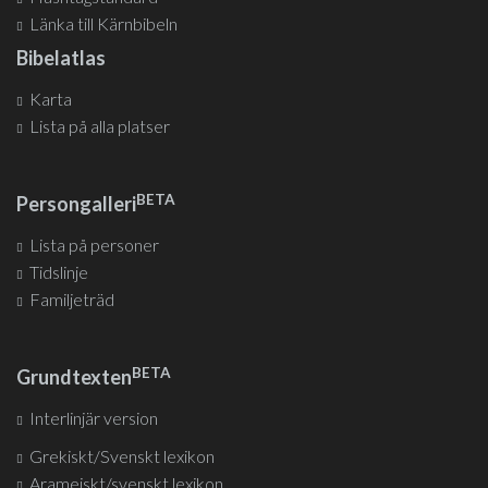
Länka till Kärnbibeln
Bibelatlas
Karta
Lista på alla platser
BETA
Persongalleri
Lista på personer
Tidslinje
Familjeträd
BETA
Grundtexten
Interlinjär version
Grekiskt/Svenskt lexikon
Arameiskt/svenskt lexikon