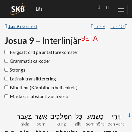
Läs
Jos 9
i kontext
Jos 8
Jos 10
BETA
Josua 9
– Interlinjär
Färgsätt ord på antal förekomster
Grammatiska koder
Strongs
Latinsk translitterering
Bibeltext (Kärnbibeln helt enkelt)
Markera substantiv och verb
1
וַיְהִי
כִשְׁמֹעַ
כָּל
הַמְּלָכִים
אֲשֶׁר
בְּעֵבֶר
i sida
som
kung
allt -
som höra
och vara