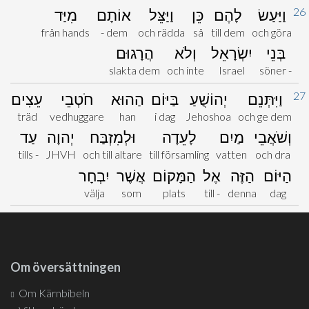
26
וַיַּעַשׂ
לָהֶם
כֵּן
וַיַּצֵּל
אוֹתָם
מִיַּד
från hands
- dem
och rädda
så
till dem
och göra
בְּנֵי
יִשְׂרָאֵל
וְלֹא
הֲרָגוּם
slakta dem
och inte
Israel
söner -
27
וַיִּתְּנֵם
יְהוֹשֻׁעַ
בַּיּוֹם
הַהוּא
חֹטְבֵי
עֵצִים
träd
vedhuggare
han
i dag
Jehoshoa
och ge dem
וְשֹׁאֲבֵי
מַיִם
לָעֵדָה
וּלְמִזְבַּח
יְהוָה
עַד
tills -
JHVH
och till altare
till församling
vatten
och dra
הַיּוֹם
הַזֶּה
אֶל
הַמָּקוֹם
אֲשֶׁר
יִבְחָר
välja
som
plats
till -
denna
dag
Om översättningen
Om Kärnbibeln