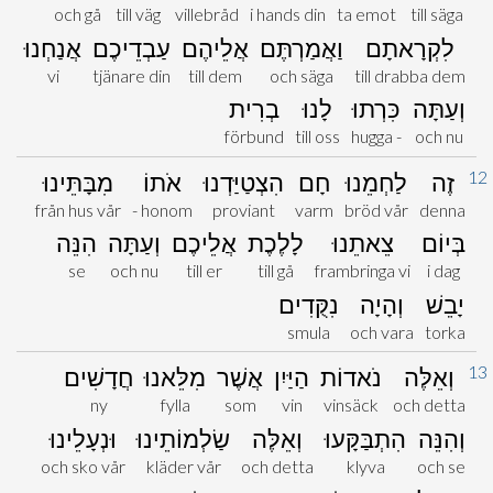
och gå
till väg
villebråd
i hands din
ta emot
till säga
לִקְרָאתָם
וַאֲמַרְתֶּם
אֲלֵיהֶם
עַבְדֵיכֶם
אֲנַחְנוּ
vi
tjänare din
till dem
och säga
till drabba dem
וְעַתָּה
כִּרְתוּ
לָנוּ
בְרִית
förbund
till oss
hugga -
och nu
12
זֶה
לַחְמֵנוּ
חָם
הִצְטַיַּדְנוּ
אֹתוֹ
מִבָּתֵּינוּ
från hus vår
- honom
proviant
varm
bröd vår
denna
בְּיוֹם
צֵאתֵנוּ
לָלֶכֶת
אֲלֵיכֶם
וְעַתָּה
הִנֵּה
se
och nu
till er
till gå
frambringa vi
i dag
יָבֵשׁ
וְהָיָה
נִקֻּדִים
smula
och vara
torka
13
וְאֵלֶּה
נֹאדוֹת
הַיַּיִן
אֲשֶׁר
מִלֵּאנוּ
חֲדָשִׁים
ny
fylla
som
vin
vinsäck
och detta
וְהִנֵּה
הִתְבַּקָּעוּ
וְאֵלֶּה
שַׂלְמוֹתֵינוּ
וּנְעָלֵינוּ
och sko vår
kläder vår
och detta
klyva
och se