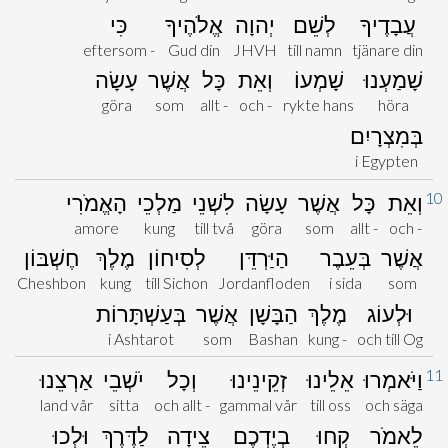
עֲבָדֶיךָ
לְשֵׁם
יְהוָה
אֱלֹהֶיךָ
כִּי
eftersom -
Gud din
JHVH
till namn
tjänare din
שָׁמַעְנוּ
שָׁמְעוֹ
וְאֵת
כָּל
אֲשֶׁר
עָשָׂה
göra
som
allt -
och -
rykte hans
höra
בְּמִצְרָיִם
i Egypten
10
וְאֵת
כָּל
אֲשֶׁר
עָשָׂה
לִשְׁנֵי
מַלְכֵי
הָאֱמֹרִי
amore
kung
till två
göra
som
allt -
och -
אֲשֶׁר
בְּעֵבֶר
הַיַּרְדֵּן
לְסִיחוֹן
מֶלֶךְ
חֶשְׁבּוֹן
Cheshbon
kung
till Sichon
Jordanfloden
i sida
som
וּלְעוֹג
מֶלֶךְ
הַבָּשָׁן
אֲשֶׁר
בְּעַשְׁתָּרוֹת
i Ashtarot
som
Bashan
kung -
och till Og
11
וַיֹּאמְרוּ
אֵלֵינוּ
זְקֵינֵינוּ
וְכָל
יֹשְׁבֵי
אַרְצֵנוּ
land vår
sitta
och allt -
gammal vår
till oss
och säga
לֵאמֹר
קְחוּ
בְיֶדְכֶם
צֵידָה
לַדֶּרֶךְ
וּלְכוּ