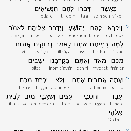
כַּאֲשֶׁר
דִּבְּרוּ
לָהֶם
הַנְּשִׂיאִים
ledare
till dem
tala
som som vilken
22
וַיִּקְרָא
לָהֶם
יְהוֹשֻׁעַ
וַיְדַבֵּר
אֲלֵיהֶם
לֵאמֹר
till säga
till dem
och tala
Jehoshoa
till dem
och ropa
לָמָּה
רִמִּיתֶם
אֹתָנוּ
לֵאמֹר
רְחוֹקִים
אֲנַחְנוּ
vi
avlägsen
till säga
- oss
bedra
till vad
מִכֶּם
מְאֹד
וְאַתֶּם
בְּקִרְבֵּנוּ
יֹשְׁבִים
sitta
i inom sig vår
och ni
mycket
från er
23
וְעַתָּה
אֲרוּרִים
אַתֶּם
וְלֹא
יִכָּרֵת
מִכֶּם
från er
hugga
och inte -
ni
förbanna
och nu
עֶבֶד
וְחֹטְבֵי
עֵצִים
וְשֹׁאֲבֵי
מַיִם
לְבֵית
till hus
vatten
och dra -
träd
och vedhuggare
tjänare
אֱלֹהָי
Gud min
24