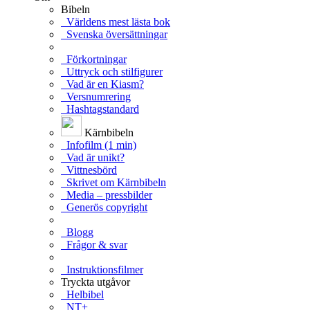
Bibeln
Världens mest lästa bok
Svenska översättningar
Förkortningar
Uttryck och stilfigurer
Vad är en Kiasm?
Versnumrering
Hashtagstandard
Kärnbibeln
Infofilm (1 min)
Vad är unikt?
Vittnesbörd
Skrivet om Kärnbibeln
Media – pressbilder
Generös copyright
Blogg
Frågor & svar
Instruktionsfilmer
Tryckta utgåvor
Helbibel
NT+