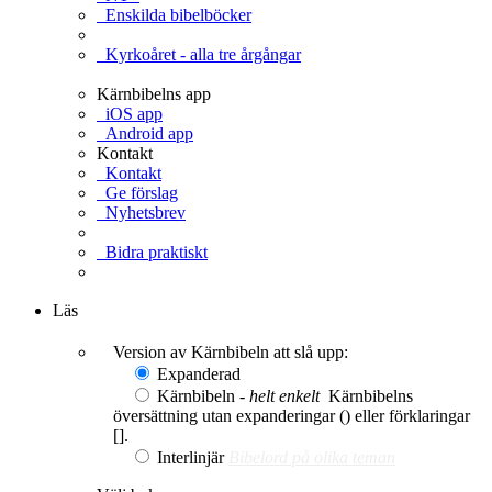
Enskilda bibelböcker
Kyrkoåret - alla tre årgångar
Kärnbibelns app
iOS app
Android app
Kontakt
Kontakt
Ge förslag
Nyhetsbrev
Bidra praktiskt
Ge en gåva
Läs
Version av Kärnbibeln att slå upp:
Expanderad
Kärnbibeln -
helt enkelt
Kärnbibelns
översättning utan expanderingar () eller förklaringar
[].
Interlinjär
Bibelord på olika teman