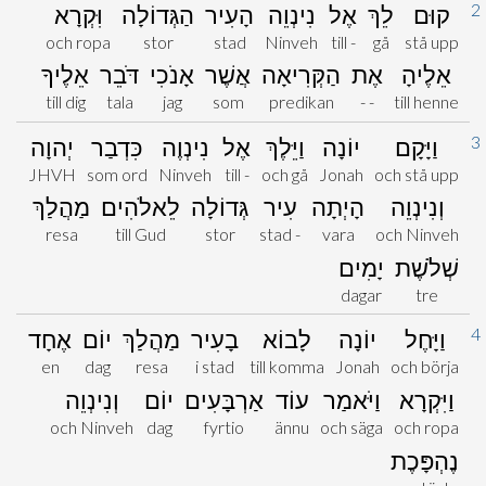
2
קוּם
לֵךְ
אֶל
נִינְוֵה
הָעִיר
הַגְּדוֹלָה
וִּקְרָא
och ropa
stor
stad
Ninveh
till -
gå
stå upp
אֵלֶיהָ
אֶת
הַקְּרִיאָה
אֲשֶׁר
אָנֹכִי
דֹּבֵר
אֵלֶיךָ
till dig
tala
jag
som
predikan
- -
till henne
3
וַיָּקָם
יוֹנָה
וַיֵּלֶךְ
אֶל
נִינְוֶה
כִּדְבַר
יְהוָה
JHVH
som ord
Ninveh
till -
och gå
Jonah
och stå upp
וְנִינְוֵה
הָיְתָה
עִיר
גְּדוֹלָה
לֵאלֹהִים
מַהֲלַךְ
resa
till Gud
stor
stad -
vara
och Ninveh
שְׁלֹשֶׁת
יָמִים
dagar
tre
4
וַיָּחֶל
יוֹנָה
לָבוֹא
בָעִיר
מַהֲלַךְ
יוֹם
אֶחָד
en
dag
resa
i stad
till komma
Jonah
och börja
וַיִּקְרָא
וַיֹּאמַר
עוֹד
אַרְבָּעִים
יוֹם
וְנִינְוֵה
och Ninveh
dag
fyrtio
ännu
och säga
och ropa
נֶהְפָּכֶת