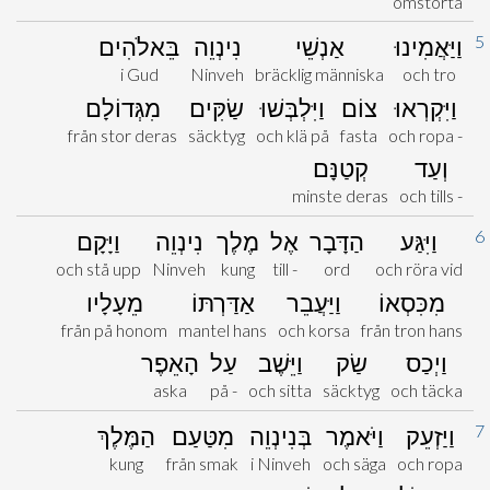
omstörta
5
וַיַּאֲמִינוּ
אַנְשֵׁי
נִינְוֵה
בֵּאלֹהִים
i Gud
Ninveh
bräcklig människa
och tro
וַיִּקְרְאוּ
צוֹם
וַיִּלְבְּשׁוּ
שַׂקִּים
מִגְּדוֹלָם
från stor deras
säcktyg
och klä på
fasta
och ropa -
וְעַד
קְטַנָּם
minste deras
och tills -
6
וַיִּגַּע
הַדָּבָר
אֶל
מֶלֶך
נִינְוֵה
וַיָּקָם
och stå upp
Ninveh
kung
till -
ord
och röra vid
מִכִּסְאוֹ
וַיַּעֲבֵר
אַדַּרְתּוֹ
מֵעָלָיו
från på honom
mantel hans
och korsa
från tron hans
וַיְכַס
שַׂק
וַיֵּשֶׁב
עַל
הָאֵפֶר
aska
på -
och sitta
säcktyg
och täcka
7
וַיַּזְעֵק
וַיֹּאמֶר
בְּנִינְוֵה
מִטַּעַם
הַמֶּלֶךְ
kung
från smak
i Ninveh
och säga
och ropa