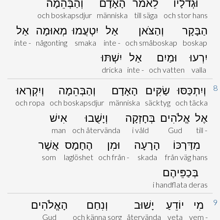
וּגְדֹלָיו
לֵאמֹר
הָאָדָם
וְהַבְּהֵמָה
och boskapsdjur
människa
till säga
och stor hans
הַבָּקָר
וְהַצֹּאן
אַל
יִטְעֲמוּ
מְאוּמָה
אַל
inte -
någonting
smaka
inte -
och småboskap
boskap
יִרְעוּ
וּמַיִם
אַל
יִשְׁתּוּ
dricka
inte -
och vatten
valla
8
וְיִתְכַּסּוּ
שַׂקִּים
הָאָדָם
וְהַבְּהֵמָה
וְיִקְרְאוּ
och ropa
och boskapsdjur
människa
säcktyg
och täcka
אֶל
אֱלֹהִים
בְּחָזְקָה
וְיָשֻׁבוּ
אִישׁ
man
och återvända
i våld
Gud
till -
מִדַּרְכּוֹ
הָרָעָה
וּמִן
הֶחָמָס
אֲשֶׁר
som
laglöshet
och från -
skada
från väg hans
בְּכַפֵּיהֶם
i handflata deras
9
מִי
יוֹדֵעַ
יָשׁוּב
וְנִחַם
הָאֱלֹהִים
Gud
och känna sorg
återvända
veta
vem -