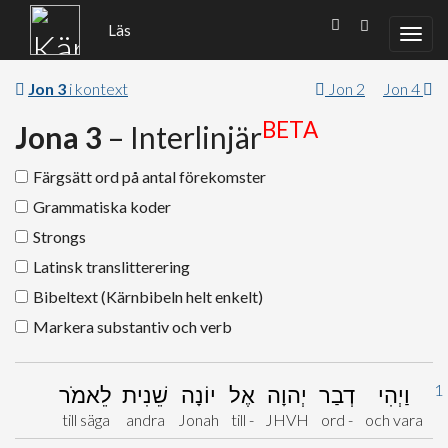
Läs
Jon 3
i kontext
Jon 2
Jon 4
BETA
Jona 3
– Interlinjär
Färgsätt ord på antal förekomster
Grammatiska koder
Strongs
Latinsk translitterering
Bibeltext (Kärnbibeln helt enkelt)
Markera substantiv och verb
1
וַיְהִי
דְבַר
יְהוָה
אֶל
יוֹנָה
שֵׁנִית
לֵאמֹר
till säga
andra
Jonah
till -
JHVH
ord -
och vara