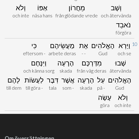
וְשָׁב
מֵחֲרוֹן
אַפּוֹ
וְלֹא
och inte
näsa hans
från glödande vrede
och återvända
נֹאבֵד
förgöra
10
וַיַּרְא
הָאֱלֹהִים
אֶת
מַעֲשֵׂיהֶם
כִּי
eftersom -
arbete deras
- -
Gud
och se
שָׁבוּ
מִדַּרְכָּם
הָרָעָה
וַיִּנָּחֶם
och känna sorg
skada
från väg deras
återvända
הָאֱלֹהִים
עַל
הָרָעָה
אֲשֶׁר
דִּבֶּר
לַעֲשׂוֹת
לָהֶם
till dem
till göra -
tala
som -
skada
på -
Gud
וְלֹא
עָשָׂה
göra
och inte
Om översättningen