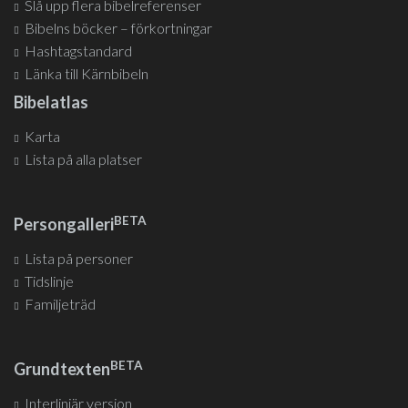
Slå upp flera bibelreferenser
Bibelns böcker – förkortningar
Hashtagstandard
Länka till Kärnbibeln
Bibelatlas
Karta
Lista på alla platser
BETA
Persongalleri
Lista på personer
Tidslinje
Familjeträd
BETA
Grundtexten
Interlinjär version