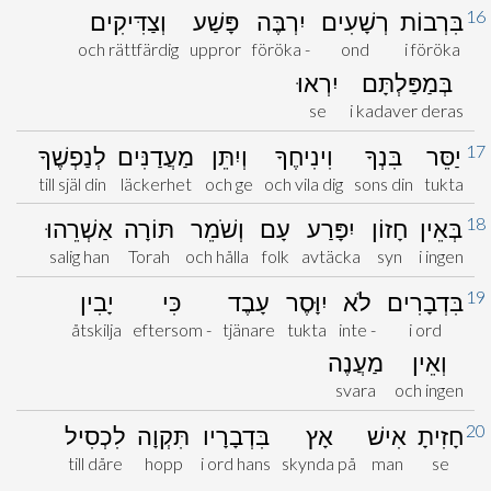
16
בִּרְבוֹת
רְשָׁעִים
יִרְבֶּה
פָּשַׁע
וְצַדִּיקִים
och rättfärdig
uppror
föröka -
ond
i föröka
בְּמַפַּלְתָּם
יִרְאוּ
se
i kadaver deras
17
יַסֵּר
בִּנְךָ
וִינִיחֶךָ
וְיִתֵּן
מַעֲדַנִּים
לְנַפְשֶׁךָ
till själ din
läckerhet
och ge
och vila dig
sons din
tukta
18
בְּאֵין
חָזוֹן
יִפָּרַע
עָם
וְשֹׁמֵר
תּוֹרָה
אַשְׁרֵהוּ
salig han
Torah
och hålla
folk
avtäcka
syn
i ingen
19
בִּדְבָרִים
לֹא
יִוָּסֶר
עָבֶד
כִּי
יָבִין
åtskilja
eftersom -
tjänare
tukta
inte -
i ord
וְאֵין
מַעֲנֶה
svara
och ingen
20
חָזִיתָ
אִישׁ
אָץ
בִּדְבָרָיו
תִּקְוָה
לִכְסִיל
till dåre
hopp
i ord hans
skynda på
man
se