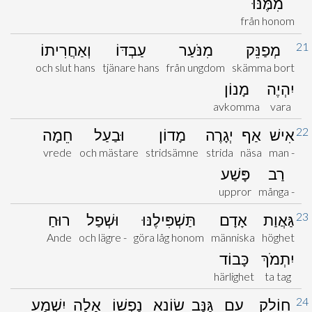
מִמֶּנּוּ
från honom
21
מְפַנֵּק
מִנֹּעַר
עַבְדּוֹ
וְאַחֲרִיתוֹ
och slut hans
tjänare hans
från ungdom
skämma bort
יִהְיֶה
מָנוֹן
avkomma
vara
22
אִישׁ
אַף
יְגָרֶה
מָדוֹן
וּבַעַל
חֵמָה
vrede
och mästare
stridsämne
strida
näsa
man -
רַב
פָּשַׁע
uppror
många -
23
גַּאֲוַת
אָדָם
תַּשְׁפִּילֶנּוּ
וּשְׁפַל
רוּחַ
Ande
och lägre -
göra låg honom
människa
höghet
יִתְמֹךְ
כָּבוֹד
härlighet
ta tag
24
חוֹלֵק
עִם
גַּנָּב
שׂוֹנֵא
נַפְשׁוֹ
אָלָה
יִשְׁמַע