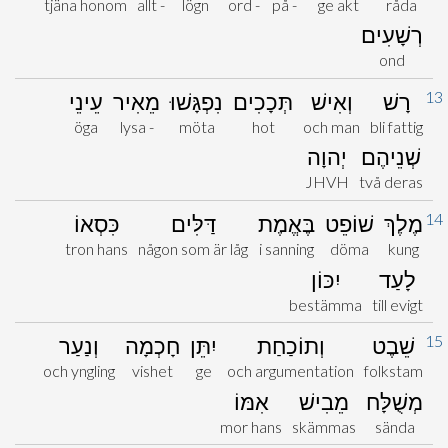
tjäna honom
allt -
lögn
ord -
på -
ge akt
råda
רְשָׁעִים
ond
13
רָשׁ
וְאִישׁ
תְּכָכִים
נִפְגָּשׁוּ
מֵאִיר
עֵינֵי
öga
lysa -
möta
hot
och man
bli fattig
שְׁנֵיהֶם
יְהוָה
JHVH
två deras
14
מֶלֶךְ
שׁוֹפֵט
בֶּאֱמֶת
דַּלִּים
כִּסְאוֹ
tron hans
någon som är låg
i sanning
döma
kung
לָעַד
יִכּוֹן
bestämma
till evigt
15
שֵׁבֶט
וְתוֹכַחַת
יִתֵּן
חָכְמָה
וְנַעַר
och yngling
vishet
ge
och argumentation
folkstam
מְשֻׁלָּח
מֵבִישׁ
אִמּוֹ
mor hans
skämmas
sända