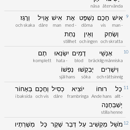
näsa
återvända
9
אִישׁ
חָכָם
נִשְׁפָּט
אֶת
אִישׁ
אֱוִיל
וְרָגַז
och skaka
dåre
man
med -
döma
vis
man -
וְשָׂחַק
וְאֵין
נָחַת
stillhet
och ingen
och skratta
10
אַנְשֵׁי
דָמִים
יִשְׂנְאוּ
תָם
komplett
hata -
blod
bräcklig människa
וִישָׁרִים
יְבַקְשׁוּ
נַפְשׁוֹ
själ hans
söka
och rättsinnig
11
כָּל
רוּחוֹ
יוֹצִיא
כְסִיל
וְחָכָם
בְּאָחוֹר
i baksida
och vis
dåre
frambringa
Ande hans
allt -
יְשַׁבְּחֶנָּה
stilla henne
12
מֹשֵׁל
מַקְשִׁיב
עַל
דְּבַר
שָׁקֶר
כָּל
מְשָׁרְתָיו