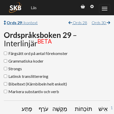
Läs
Ords 29
i kontext
Ords 28
Ords 30
Ordspråksboken 29
–
BETA
Interlinjär
Färgsätt ord på antal förekomster
Grammatiska koder
Strongs
Latinsk translitterering
Bibeltext (Kärnbibeln helt enkelt)
Markera substantiv och verb
1
אִישׁ
תּוֹכָחוֹת
מַקְשֶׁה
עֹרֶף
פֶּתַע