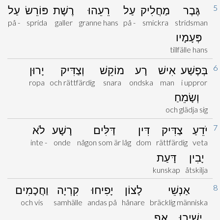
5
גֶּבֶר
מַחֲלִיק
עַל
רֵעֵהוּ
רֶשֶׁת
פּוֹרֵשׂ
עַל
på -
sprida
galler
granne hans
på -
smickra
stridsman
פְּעָמָיו
tillfälle hans
6
בְּפֶשַׁע
אִישׁ
רָע
מוֹקֵשׁ
וְצַדִּיק
יָרוּן
ropa
och rättfärdig
snara
ondska
man
i uppror
וְשָׂמֵחַ
och glädja sig
7
יֹדֵעַ
צַדִּיק
דִּין
דַּלִּים
רָשָׁע
לֹא
inte -
onde
någon som är låg
dom
rättfärdig
veta
יָבִין
דָּעַת
kunskap
åtskilja
8
אַנְשֵׁי
לָצוֹן
יָפִיחוּ
קִרְיָה
וַחֲכָמִים
och vis
samhälle
andas på
hånare
bräcklig människa
יָשִׁיבוּ
אָף