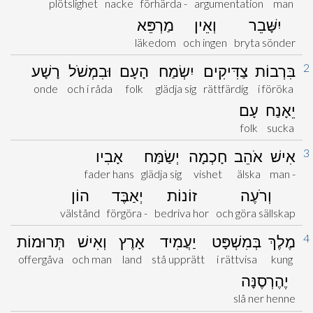
plötslighet
nacke
förhärda -
argumentation
man
יִשָּׁבֵר
וְאֵין
מַרְפֵּא
läkedom
och ingen
bryta sönder
2
בִּרְבוֹת
צַדִּיקִים
יִשְׂמַח
הָעָם
וּבִמְשֹׁל
רָשָׁע
onde
och i råda
folk
glädja sig
rättfärdig
i föröka
יֵאָנַח
עָם
folk
sucka
3
אִישׁ
אֹהֵב
חָכְמָה
יְשַׂמַּח
אָבִיו
fader hans
glädja sig
vishet
älska
man -
וְרֹעֶה
זוֹנוֹת
יְאַבֶּד
הוֹן
välstånd
förgöra -
bedriva hor
och göra sällskap
4
מֶלֶךְ
בְּמִשְׁפָּט
יַעֲמִיד
אָרֶץ
וְאִישׁ
תְּרוּמוֹת
offergåva
och man
land
stå upprätt
i rättvisa
kung
יֶהֶרְסֶנָּה
slå ner henne