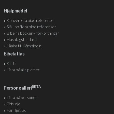
Hjälpmedel
Konvertera bibelreferenser
Slå upp flera bibelreferenser
Bibelns böcker – förkortningar
Hashtagstandard
Länka till Kärnbibeln
Bibelatlas
Karta
Lista på alla platser
BETA
Persongalleri
Lista på personer
Tidslinje
Familjeträd