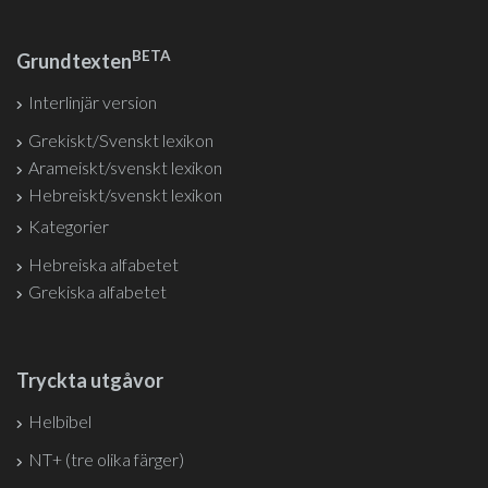
BETA
Grundtexten
Interlinjär version
Grekiskt/Svenskt lexikon
Arameiskt/svenskt lexikon
Hebreiskt/svenskt lexikon
Kategorier
Hebreiska alfabetet
Grekiska alfabetet
Tryckta utgåvor
Helbibel
NT+ (tre olika färger)