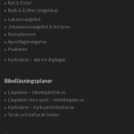
Rut & Ester
Ruth & Esther (engelska)
Lukasevangeliet
Johannesevangeliet & tre brev
Romarbrevet
Apostlagärningarna
Psaltaren
Kyrkoåret – alla tre årgångar
Bibelläsningsplaner
Läsplaner – bibelnpåettår.se
Läsplaner via e-post – minbibelplan.se
Kyrkoåret – kyrkoaretstexter.se
Torah och haftarah texter