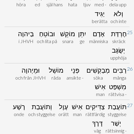
höra
ed
själ hans
hata
tjuv
med -
dela upp
וְלֹא
יַגִּיד
berätta
och inte
25
חֶרְדַּת
אָדָם
יִתֵּן
מוֹקֵשׁ
וּבוֹטֵחַ
בַּיהוָה
i JHVH
och lita på
snara
ge
människa
skräck
יְשֻׂגָּב
upphöja
26
רַבִּים
מְבַקְשִׁים
פְּנֵי
מוֹשֵׁל
וּמֵיְהוָה
och från JHVH
råda
ansikte -
söka
många
מִשְׁפַּט
אִישׁ
man
rättvisa -
27
תּוֹעֲבַת
צַדִּיקִים
אִישׁ
עָוֶל
וְתוֹעֲבַת
רָשָׁע
onde
och styggelse
orätt
man
rättfärdig
styggelse
יְשַׁר
דָּרֶךְ
väg
rättsinnig -