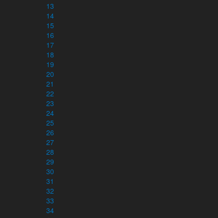
Vittnesbörd
13
Generös copyright
14
15
16
Blogg
17
Instruktionsfilmer
18
19
Om Bibeln
20
21
Välkommen till Bibeln
22
Alla svenska översättningar
23
Uttryck och stilfigurer
24
Vad är en Kiasm?
25
26
27
28
Hjälpmedel
29
Konvertera bibelreferenser
30
Slå upp flera bibelreferenser
31
Bibelns böcker – förkortningar
32
Hashtagstandard
33
Länka till Kärnbibeln
34