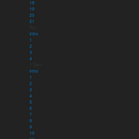
Läsplaner – bibelnpåettår.se
18
Läsplaner via e-post – minbibelplan.se
19
Kyrkoåret – kyrkoaretstexter.se
20
Torah och haftarah texter
21
Rut
intro
1
Appar
2
3
4
1 Sam
intro
Läs mer om appen
1
2
3
4
5
6
Kontakt
7
8
info@karnbibeln.se
9
Ge förslag
10
Bidra
11