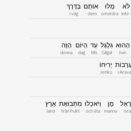
לֹא
מָלוּ
אוֹתָם
בַּדָּרֶךְ
i väg
- dem
omskära
inte 
הַהוּא
גִּלְגָּל
עַד
הַיּוֹם
הַזֶּה
denna
dag
tills
Gilgal
han
עַרְבוֹת
יְרִיחוֹ
Jeriko
i Arav
ְרָאֵל
מָן
וַיֹּאכְלוּ
מִתְּבוּאַת
אֶרֶץ
land
från frukt
och äta
manna
Isra