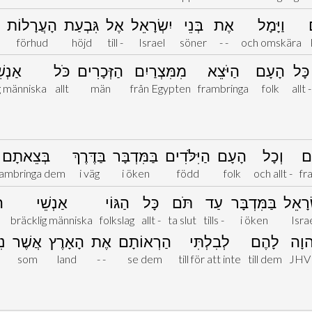
וַיָּמָל
אֶת
בְּנֵי
יִשְׂרָאֵל
אֶל
גִּבְעַת
הָעֲרָלוֹת
förhud
höjd
till -
Israel
söner
- -
och omskära
כָּל
הָעָם
הַיֹּצֵא
מִמִּצְרַיִם
הַזְּכָרִים
כֹּל
אַנְשׁ
g människa
allt
män
från Egypten
frambringa
folk
allt -
ים
וְכָל
הָעָם
הַיִּלֹּדִים
בַּמִּדְבָּר
בַּדֶּרֶךְ
בְּצֵאתָם
frambringa dem
i väg
i öken
född
folk
och allt -
fr
ְרָאֵל
בַּמִּדְבָּר
עַד
תֹּם
כָּל
הַגּוֹי
אַנְשֵׁי
ה
bräcklig människa
folkslag
allt -
ta slut
tills -
i öken
Isra
הוָה
לָהֶם
לְבִלְתִּי
הַרְאוֹתָם
אֶת
הָאָרֶץ
אֲשֶׁר
נִ
a
som
land
- -
se dem
till för att inte
till dem
JHV