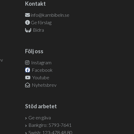
Kontakt
info@karnbibeln.se
Ge förslag
Bidra
Följ oss
ev
Instagram
Facebook
Youtube
Nyhetsbrev
Stöd arbetet
Ge en gåva
Bankgiro: 5793-7641
Swish: 123-478 48 80