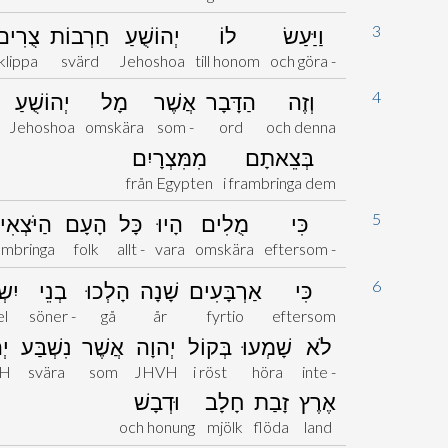
3
וַיַּעַשׂ
לוֹ
יְהוֹשֻׁעַ
חַרְבוֹת
צֻרִים
klippa
svärd
Jehoshoa
till honom
och göra -
4
וְזֶה
הַדָּבָר
אֲשֶׁר
מָל
יְהוֹשֻׁעַ
Jehoshoa
omskära
som -
ord
och denna
בְּצֵאתָם
מִמִּצְרָיִם
från Egypten
i frambringa dem
5
כִּי
מֻלִים
הָיוּ
כָּל
הָעָם
הַיֹּצְאִ
ambringa
folk
allt -
vara
omskära
eftersom -
6
כִּי
אַרְבָּעִים
שָׁנָה
הָלְכוּ
בְנֵי
יִשׂ
el
söner -
gå
år
fyrtio
eftersom
לֹא
שָׁמְעוּ
בְּקוֹל
יְהוָה
אֲשֶׁר
נִשְׁבַּע
יְ
H
svära
som
JHVH
i röst
höra
inte -
אֶרֶץ
זָבַת
חָלָב
וּדְבָשׁ
och honung
mjölk
flöda
land