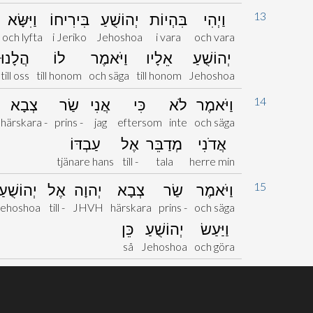
13
וַיְהִי
בִּהְיוֹת
יְהוֹשֻׁעַ
בִּירִיחוֹ
וַיִּשָּׂא
och lyfta
i Jeriko
Jehoshoa
i vara
och vara
יְהוֹשֻׁעַ
אֵלָיו
וַיֹּאמֶר
לוֹ
הֲלָנוּ
till oss
till honom
och säga
till honom
Jehoshoa
14
וַיֹּאמֶר
לֹא
כִּי
אֲנִי
שַׂר
צְבָא
härskara -
prins -
jag
eftersom
inte
och säga
אֲדֹנִי
מְדַבֵּר
אֶל
עַבְדּוֹ
tjänare hans
till -
tala
herre min
15
וַיֹּאמֶר
שַׂר
צְבָא
יְהוָה
אֶל
יְהוֹשֻׁעַ
Jehoshoa
till -
JHVH
härskara
prins -
och säga
וַיַּעַשׂ
יְהוֹשֻׁעַ
כֵּן
så
Jehoshoa
och göra