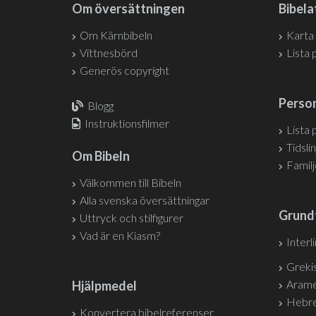
Om översättningen
Bibela
Om Kärnbibeln
Karta
Vittnesbörd
Lista 
Generös copyright
Person
Blogg
Instruktionsfilmer
Lista 
Tidslin
Om Bibeln
Famil
Välkommen till Bibeln
Alla svenska översättningar
Grund
Uttryck och stilfigurer
Vad är en Kiasm?
Interl
Grekis
Arame
Hjälpmedel
Hebre
Konvertera bibelreferenser