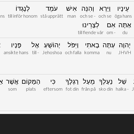
עֵינָיו
וַיַּרְא
וְהִנֵּה
אִישׁ
עֹמֵד
לְנֶגְדּוֹ
ans
till inför honom
stå upprätt
man
och se -
och se
öga hans
אַתָּה
אִם
לְצָרֵינוּ
till fiende vår
om -
du
יְהוָה
עַתָּה
בָאתִי
וַיִּפֹּל
יְהוֹשֻׁעַ
אֶל
פָּנָיו
א
ansikte hans
till -
Jehoshoa
och falla
komma
nu
JHVH
שַׁל
נַעַלְךָ
מֵעַל
רַגְלֶךָ
כִּי
הַמָּקוֹם
אֲשֶׁר
אַ
som
plats
eftersom
fot din
från på
sko din
halka -