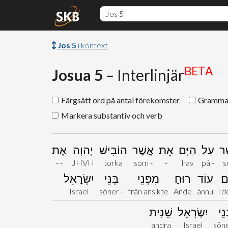
Jos 5
i kontext
BETA
Josua 5
– Interlinjär
Färgsätt ord på antal förekomster
Grammat
Markera substantiv och verb
ֶר
עַל
הַיָּם
אֵת
אֲשֶׁר
הוֹבִישׁ
יְהוָה
אֶת
- -
JHVH
torka
som -
-
hav
på -
s
ם
עוֹד
רוּחַ
מִפְּנֵי
בְּנֵי
יִשְׂרָאֵל
Israel
söner -
från ansikte
Ande
ännu
i 
ְנֵי
יִשְׂרָאֵל
שֵׁנִית
andra
Israel
söne