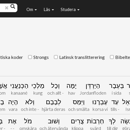
Om
Läs
Studera
iska koder
Strongs
Latinsk translitterering
Bibelte
ר
בְּעֵבֶר
הַיַּרְדֵּן
יָמָּה
וְכָל
מַלְכֵי
הַכְּנַעֲנִי
אֲשׁ
om
kanaané
kung
och allt -
hav
Jordanfloden
i sida
ָאֵל
עַד
עָבְרָנוּ
וַיִּמַּס
לְבָבָם
וְלֹא
הָיָה
בָ
dem
vara
och inte -
hjärta deras
och smälta
korsa vi
tills -
Is
שֵׂה
לְךָ
חַרְבוֹת
צֻרִים
וְשׁוּב
מֹל
אֶת
בּ
r -
- -
omskära
och återvända
klippa
svärd
till dig
gör