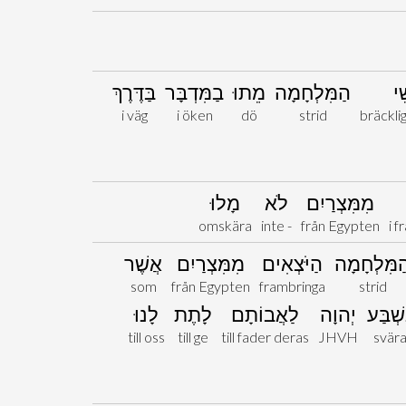
ֵי
הַמִּלְחָמָה
מֵתוּ
בַמִּדְבָּר
בַּדֶּרֶךְ
i väg
i öken
dö
strid
bräckli
מִמִּצְרַיִם
לֹא
מָלוּ
omskära
inte -
från Egypten
i 
ַמִּלְחָמָה
הַיֹּצְאִים
מִמִּצְרַיִם
אֲשֶׁר
som
från Egypten
frambringa
strid
שְׁבַּע
יְהוָה
לַאֲבוֹתָם
לָתֶת
לָנוּ
till oss
till ge
till fader deras
JHVH
svär