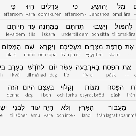
ם
מָל
יְהוֹשֻׁעַ
כִּי
עֲרֵלִים
הָיוּ
כִּי
-
eftersom
vara
oomskuren
eftersom -
Jehoshoa
omskära
לְהִמּוֹל
וַיֵּשְׁבוּ
תַחְתָּם
בַּמַּחֲנֶה
עַד
חֲיוֹתָם
leva dem
tills
i skara
undertill dem
och sitta
till omskära
אֶת
חֶרְפַּת
מִצְרַיִם
מֵעֲלֵיכֶם
וַיִּקְרָא
שֵׁם
הַמָּקוֹם
plats
namn
och ropa
från på er
Egypten
skam
- -
אֶת
הַפֶּסַח
בְּאַרְבָּעָה
עָשָׂר
יוֹם
לַחֹדֶשׁ
בָּעֶרֶב
בְּ
ah
i kväll
till månad
dag
tio
i fyra
påsk
- -
ַת
הַפֶּסַח
מַצּוֹת
וְקָלוּי
בְּעֶצֶם
הַיּוֹם
הַזֶּה
denna
dag
i ben
och torka
osyrat bröd
påsk
från
מֵעֲבוּר
הָאָרֶץ
וְלֹא
הָיָה
עוֹד
לִבְנֵי
יִשׂ
el
till söner
ännu
vara
och inte -
land
från lagrat spannmå