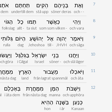
7
וְאֶת
בְּנֵיהֶם
הֵקִים
תַּחְתָּם
אֹתָ
- dem
undertill dem
stå upp
söner deras
och - -
8
וַיְהִי
כַּאֲשֶׁר
תַּמּוּ
כָל
הַגּוֹי
folkslag
allt -
ta slut
som som vilken -
och vara
9
וַיֹּאמֶר
יְהוָה
אֶל
יְהוֹשֻׁעַ
הַיּוֹם
גַּלּוֹתִי
rulla
dag
Jehoshoa
till -
JHVH
och säga
10
וַיַּחֲנוּ
בְנֵי
יִשְׂרָאֵל
בַּגִּלְגָּל
וַיַּעֲשׂוּ
och göra
i Gilgal
Israel
söner -
och slå läger
11
וַיֹּאכְלוּ
מֵעֲבוּר
הָאָרֶץ
מִמָּחֳר
 nästa dag
land
från lagrat spannmål
och äta
12
וַיִּשְׁבֹּת
הַמָּן
מִמָּחֳרָת
בְּאָכְלָם
l
i äta dem
från nästa dag
manna
och upphöra
כְּנַעַן
בַּשָּׁנָה
הַהִיא
hon
i år
Kanaan