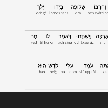
וְחַרְבּוֹ
שְׁלוּפָה
בְּיָדוֹ
וַיֵּלֶךְ
och gå
i hands hans
dra
och svärd h
ַרְצָה
וַיִּשְׁתָּחוּ
וַיֹּאמֶר
לוֹ
מָה
vad
till honom
och säga
och buga sig
land
תָּה
עֹמֵד
עָלָיו
קֹדֶשׁ
הוּא
han
helig
på honom
stå upprätt
du