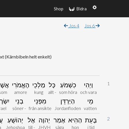
Shop
Bidra
Jos 4
Jos 6
xt (Kärnbibeln helt enkelt)
1
וַיְהִי
כִשְׁמֹעַ
כָּל
מַלְכֵי
הָאֱמֹרִי
אֲשֶׁ
som
amore
kung
allt -
som höra
och vara
מֵי
הַיַּרְדֵּן
מִפְּנֵי
בְנֵי
יִשְׂר
rael
söner -
från ansikte
Jordanfloden
vatten
2
בָּעֵת
הַהִיא
אָמַר
יְהוָה
אֶל
יְהוֹשֻׁעַ
עֲ
a
Jehoshoa
till -
JHVH
säga
hon
i tid