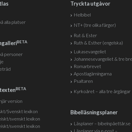
tlas
Tryckta utgåvor
Helbibel
på alla platser
NT+ (tre olika färger)
Rut & Ester
BETA
galleri
Ruth & Esther (engelska)
Lukasevangeliet
på personer
Johannesevangeliet & tre br
je
Romarbrevet
jeträd
Apostlagärningarna
Psaltaren
BETA
texten
Kyrkoåret – alla tre årgångar
injär version
kt/Svenskt lexikon
Bibelläsningsplaner
iskt/svenskt lexikon
Läsplaner – bibelnpåettår.se
iskt/svenskt lexikon
Läsplaner via e-post –