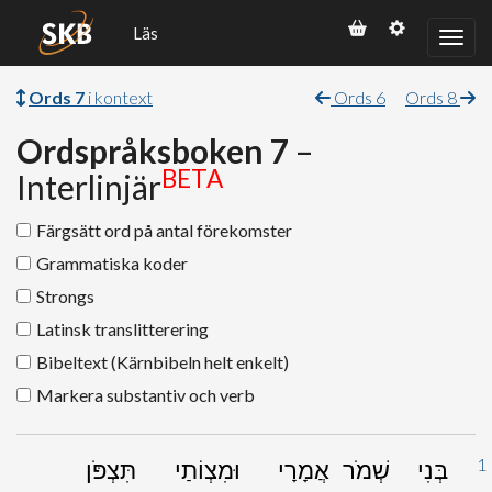
Läs
Ords 7
i kontext
Ords 6
Ords 8
Ordspråksboken 7
–
BETA
Interlinjär
Färgsätt ord på antal förekomster
Grammatiska koder
Strongs
Latinsk translitterering
Bibeltext (Kärnbibeln helt enkelt)
Markera substantiv och verb
1
בְּנִי
שְׁמֹר
אֲמָרָי
וּמִצְוֹתַי
תִּצְפֹּן