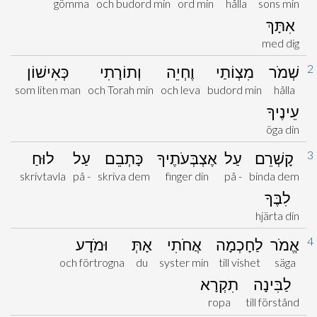
gömma
och budord min
ord min
hålla
sons min
אִתָּךְ
med dig
2
שְׁמֹר
מִצְוֹתַי
וֶחְיֵה
וְתוֹרָתִי
כְּאִישׁוֹן
som liten man
och Torah min
och leva
budord min
hålla
עֵינֶיךָ
öga din
3
קָשְׁרֵם
עַל
אֶצְבְּעֹתֶיךָ
כָּתְבֵם
עַל
לוּחַ
skrivtavla
på -
skriva dem
finger din
på -
binda dem
לִבֶּךָ
hjärta din
4
אֱמֹר
לַחָכְמָה
אֲחֹתִי
אָתְּ
וּמֹדָע
och förtrogna
du
syster min
till vishet
säga
לַבִּינָה
תִקְרָא
ropa
till förstånd