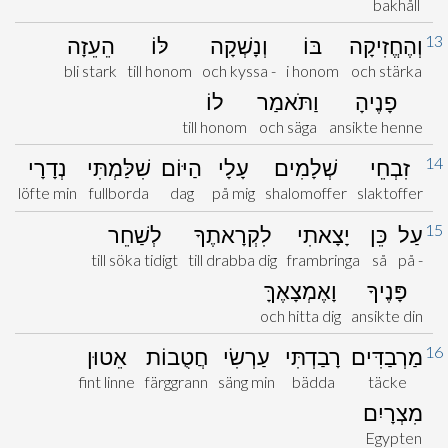
bakhåll
13
וְהֶחֱזִיקָה
בּוֹ
וְנָשְׁקָה
לּוֹ
הֵעֵזָה
bli stark
till honom
och kyssa -
i honom
och stärka
פָנֶיהָ
וַתֹּאמַר
לוֹ
till honom
och säga
ansikte henne
14
זִבְחֵי
שְׁלָמִים
עָלָי
הַיּוֹם
שִׁלַּמְתִּי
נְדָרָי
löfte min
fullborda
dag
på mig
shalomoffer
slaktoffer
15
עַל
כֵּן
יָצָאתִי
לִקְרָאתֶךָ
לְשַׁחֵר
till söka tidigt
till drabba dig
frambringa
så
på -
פָּנֶיךָ
וָאֶמְצָאֶךָּ
och hitta dig
ansikte din
16
מַרְבַדִּים
רָבַדְתִּי
עַרְשִׂי
חֲטֻבוֹת
אֵטוּן
fint linne
färggrann
säng min
bädda
täcke
מִצְרָיִם
Egypten