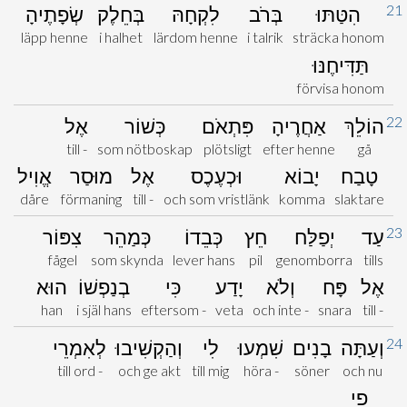
21
הִטַּתּוּ
בְּרֹב
לִקְחָהּ
בְּחֵלֶק
שְׂפָתֶיהָ
läpp henne
i halhet
lärdom henne
i talrik
sträcka honom
תַּדִּיחֶנּוּ
förvisa honom
22
הוֹלֵךְ
אַחֲרֶיהָ
פִּתְאֹם
כְּשׁוֹר
אֶל
till -
som nötboskap
plötsligt
efter henne
gå
טָבַח
יָבוֹא
וּכְעֶכֶס
אֶל
מוּסַר
אֱוִיל
dåre
förmaning
till -
och som vristlänk
komma
slaktare
23
עַד
יְפַלַּח
חֵץ
כְּבֵדוֹ
כְּמַהֵר
צִפּוֹר
fågel
som skynda
lever hans
pil
genomborra
tills
אֶל
פָּח
וְלֹא
יָדַע
כִּי
בְנַפְשׁוֹ
הוּא
han
i själ hans
eftersom -
veta
och inte -
snara
till -
24
וְעַתָּה
בָנִים
שִׁמְעוּ
לִי
וְהַקְשִׁיבוּ
לְאִמְרֵי
till ord -
och ge akt
till mig
höra -
söner
och nu
פִי