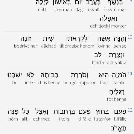
9
בְּנֶשֶׁף
בְּעֶרֶב
יוֹם
בְּאִישׁוֹן
לַיְלָה
natt
i liten man
dag
i kväll
i skymning -
וַאֲפֵלָה
och tjockt mörker
10
וְהִנֵּה
אִשָּׁה
לִקְרָאתוֹ
שִׁית
זוֹנָה
bedriva hor
klädnad
till drabba honom
kvinna
och se
וּנְצֻרַת
לֵב
hjärta
och vakta
11
הֹמִיָּה
הִיא
וְסֹרָרֶת
בְּבֵיתָהּ
לֹא
יִשְׁכְּנוּ
bo
inte -
i hus henne
och göra uppror
hon
vråla
רַגְלֶיהָ
fot henne
12
פַּעַם
בַּחוּץ
פַּעַם
בָּרְחֹבוֹת
וְאֵצֶל
כָּל
פִּנָּה
hörn
allt -
och med
i torg
tillfälle
i utanför
tillfälle
תֶאֱרֹב