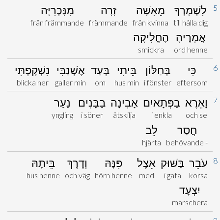
5
לִשְׁמָרְךָ
מֵאִשָּׁה
זָרָה
מִנָּכְרִיָּה
från främmande
främmande
från kvinna
till hålla dig
אֲמָרֶיהָ
הֶחֱלִיקָה
smickra
ord henne
6
כִּי
בְּחַלּוֹן
בֵּיתִי
בְּעַד
אֶשְׁנַבִּי
נִשְׁקָפְתִּי
blicka ner
galler min
om
hus min
i fönster
eftersom
7
וָאֵרֶא
בַפְּתָאיִם
אָבִינָה
בַבָּנִים
נַעַר
yngling
i söner
åtskilja
i enkla
och se
חֲסַר
לֵב
hjärta
behövande -
8
עֹבֵר
בַּשּׁוּק
אֵצֶל
פִּנָּהּ
וְדֶרֶךְ
בֵּיתָהּ
hus henne
och väg
hörn henne
med
i gata
korsa
יִצְעָד
marschera