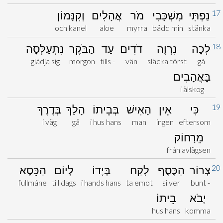
17
נַפְתִּי
מִשְׁכָּבִי
מֹר
אֲהָלִים
וְקִנָּמוֹן
och kanel
aloe
myrra
bädd min
stänka
18
לְכָה
נִרְוֶה
דֹדִים
עַד
הַבֹּקֶר
נִתְעַלְּסָה
glädja sig
morgon
tills -
vän
släcka törst
gå
בָּאֳהָבִים
i älskog
19
כִּי
אֵין
הָאִישׁ
בְּבֵיתוֹ
הָלַךְ
בְּדֶרֶךְ
i väg
gå
i hus hans
man
ingen
eftersom
מֵרָחוֹק
från avlägsen
20
צְרוֹר
הַכֶּסֶף
לָקַח
בְּיָדוֹ
לְיוֹם
הַכֵּסֶא
fullmåne
till dags
i hands hans
ta emot
silver
bunt -
יָבֹא
בֵיתוֹ
hus hans
komma