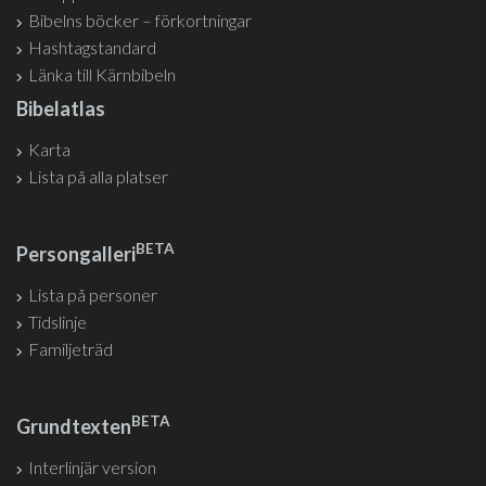
Bibelns böcker – förkortningar
Hashtagstandard
Länka till Kärnbibeln
Bibelatlas
Karta
Lista på alla platser
BETA
Persongalleri
Lista på personer
Tidslinje
Familjeträd
BETA
Grundtexten
Interlinjär version