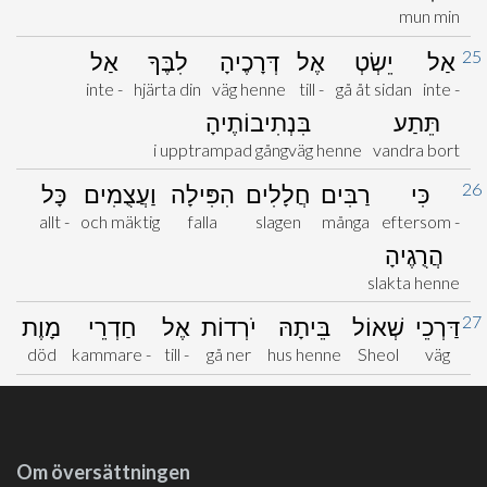
mun min
25
אַל
יֵשְׂטְ
אֶל
דְּרָכֶיהָ
לִבֶּךָ
אַל
inte -
hjärta din
väg henne
till -
gå åt sidan
inte -
תֵּתַע
בִּנְתִיבוֹתֶיהָ
i upptrampad gångväg henne
vandra bort
26
כִּי
רַבִּים
חֲלָלִים
הִפִּילָה
וַעֲצֻמִים
כָּל
allt -
och mäktig
falla
slagen
många
eftersom -
הֲרֻגֶיהָ
slakta henne
27
דַּרְכֵי
שְׁאוֹל
בֵּיתָהּ
יֹרְדוֹת
אֶל
חַדְרֵי
מָוֶת
död
kammare -
till -
gå ner
hus henne
Sheol
väg
Om översättningen