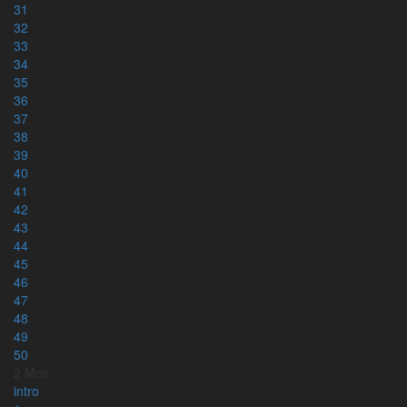
Romarbrevet
31
Apostlagärningarna
32
Psaltaren
33
34
Kyrkoåret – alla tre årgångar
35
36
37
Bibelläsningsplaner
38
39
Läsplaner – bibelnpåettår.se
40
Läsplaner via e-post – minbibelplan.se
41
Kyrkoåret – kyrkoaretstexter.se
42
Torah och haftarah texter
43
44
45
46
Appar
47
48
49
50
2 Mos
intro