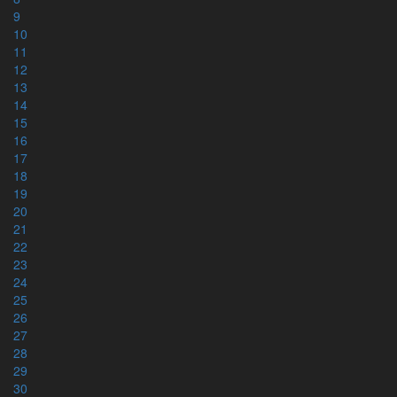
BETA
9
Grundtexten
10
Interlinjär version
11
12
Grekiskt/Svenskt lexikon
13
Arameiskt/svenskt lexikon
14
Hebreiskt/svenskt lexikon
15
Kategorier
16
Hebreiska alfabetet
17
Grekiska alfabetet
18
19
20
21
Tryckta utgåvor
22
23
Helbibel
24
NT+ (tre olika färger)
25
26
Rut & Ester
27
Ruth & Esther (engelska)
28
Lukasevangeliet
29
Johannesevangeliet & tre brev
30