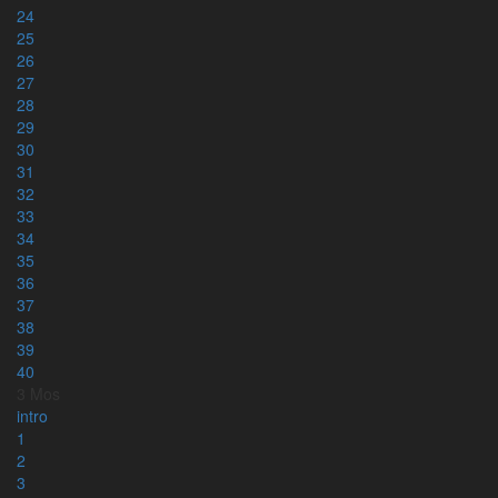
24
25
26
27
28
29
30
31
32
33
34
35
36
37
38
39
Kontakt
40
info@karnbibeln.se
3 Mos
Ge förslag
intro
Bidra
1
2
3