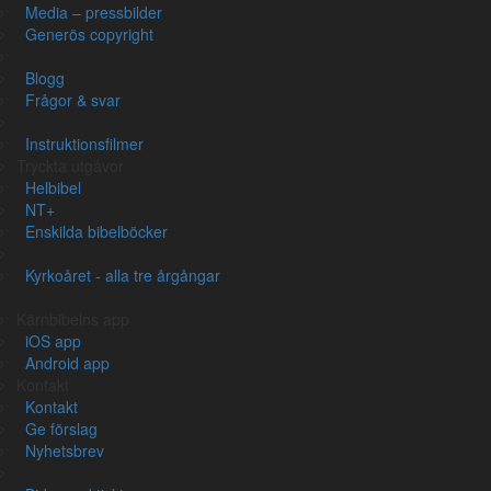
Media – pressbilder
Generös copyright
Blogg
Frågor & svar
Om översättningen
Instruktionsfilmer
Tryckta utgåvor
Om Kärnbibeln
Helbibel
Vittnesbörd
NT+
Generös copyright
Enskilda bibelböcker
Kyrkoåret - alla tre årgångar
Blogg
Instruktionsfilmer
Kärnbibelns app
iOS app
Om Bibeln
Android app
Kontakt
Välkommen till Bibeln
Kontakt
Alla svenska översättningar
Ge förslag
Uttryck och stilfigurer
Nyhetsbrev
Vad är en Kiasm?