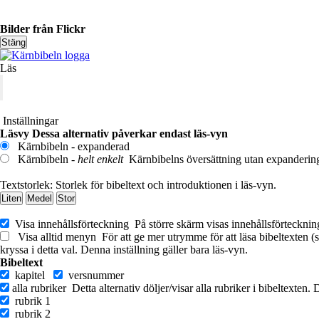
Bilder från Flickr
Stäng
Läs
Inställningar
Läsvy
Dessa alternativ påverkar endast läs-vyn
Kärnbibeln - expanderad
Kärnbibeln -
helt enkelt
Kärnbibelns översättning utan expanderingar
Textstorlek:
Storlek för bibeltext och introduktionen i läs-vyn.
Liten
Medel
Stor
Visa innehållsförteckning
På större skärm visas innehållsförtecknin
Visa alltid menyn
För att ge mer utrymme för att läsa bibeltexten (
kryssa i detta val. Denna inställning gäller bara läs-vyn.
Bibeltext
kapitel
versnummer
alla rubriker
Detta alternativ döljer/visar alla rubriker i bibeltexten.
rubrik 1
rubrik 2