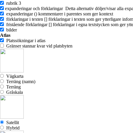
rubrik 3
expanderingar och förklaringar
Detta alternativ döljer/visar alla e
expanderingar ()
kommentarer i parentes som ger kontext
förklaringar i texten []
förklaringar i texten som ger ytterligare info
fristående förklaringar []
förklaringar i egna textstycken som ger ytt
bilder
Atlas
Platssökningar i atlas
Gränser stannar kvar vid platsbyten
Vägkarta
Terräng (namn)
Terräng
Gråskala
Satellit
Hybrid