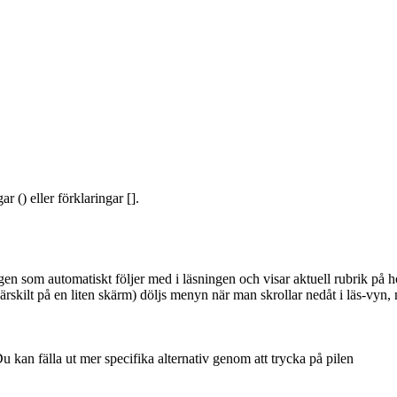
 () eller förklaringar [].
gen som automatiskt följer med i läsningen och visar aktuell rubrik på hö
särskilt på en liten skärm) döljs menyn när man skrollar nedåt i läs-vyn,
 Du kan fälla ut mer specifika alternativ genom att trycka på pilen