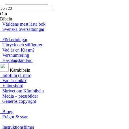
Om
Bibeln
Världens mest lästa bok
Svenska översättningar
Förkortningar
Uttryck och stilfigurer
Vad är en Kiasm?
Versnumrering
Hashtagstandard
Kärnbibeln
Infofilm (1 min)
Vad är unikt?
Vittnesbörd
Skrivet om Kärnbibeln
Media – pressbilder
Generös copyright
Blogg
Frågor & svar
Instruktionsfilmer