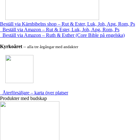
Beställ via Kärnbibelns shop – Rut & Ester, Luk, Joh, Apg, Rom, Ps
Beställ via Amazon – Rut & Ester, Luk, Joh, Apg, Rom, Ps
Beställ via Amazon – Ruth & Esther (Core Bible på engelska)
Kyrkoåret
–
alla tre årgångar med andakter
Återförsäljare – karta över platser
Produkter med budskap