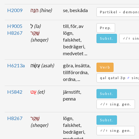
H2009
הִנֵּ֣ה
(hine)
se, beskåda
Partikel – demon
H9005
לַ
(la)
till, för, av
Prep.
H8267
שֶּׁ֣קֶר
lögn,
Subst.
♂/♀ sin
(sheqer)
falskhet,
bedrägeri,
medvetet ...
H6213a
עָשָׂ֔ה
(asah)
göra, insätta,
Verb
tillförordna,
qal qatal 3p
♂
sin
ordna, ...
H5842
עֵ֖ט
(et)
järnstift,
Subst.
penna
♂/♀ sing. gen.
H8267
שֶׁ֥קֶר
lögn,
Subst.
(sheqer)
falskhet,
♂/♀ sing. gen.
bedrägeri,
medvetet ...