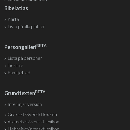
Bibelatlas
Karta
Lista på alla platser
BETA
Persongalleri
Lista på personer
Tidslinje
Familjeträd
BETA
Grundtexten
Interlinjär version
Grekiskt/Svenskt lexikon
Arameiskt/svenskt lexikon
Hebreiskt/svenskt lexikon