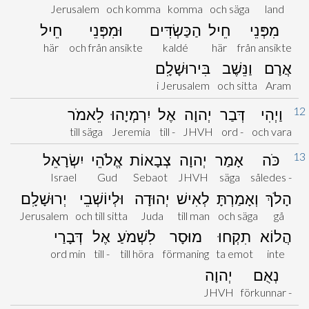
Jerusalem
och komma
komma
och säga
land
מִפְּנֵי
חֵיל
הַכַּשְׂדִּים
וּמִפְּנֵי
חֵיל
här
och från ansikte
kaldé
här
från ansikte
אֲרָם
וַנֵּשֶׁב
בִּירוּשָׁלִָם
i Jerusalem
och sitta
Aram
12
וַיְהִי
דְּבַר
יְהוָה
אֶל
יִרְמְיָהוּ
לֵאמֹר
till säga
Jeremia
till -
JHVH
ord -
och vara
13
כֹּה
אָמַר
יְהוָה
צְבָאוֹת
אֱלֹהֵי
יִשְׂרָאֵל
Israel
Gud
Sebaot
JHVH
säga
således -
הָלֹךְ
וְאָמַרְתָּ
לְאִישׁ
יְהוּדָה
וּלְיוֹשְׁבֵי
יְרוּשָׁלִָם
Jerusalem
och till sitta
Juda
till man
och säga
gå
הֲלוֹא
תִקְחוּ
מוּסָר
לִשְׁמֹעַ
אֶל
דְּבָרַי
ord min
till -
till höra
förmaning
ta emot
inte
נְאֻם
יְהוָה
JHVH
förkunnar -