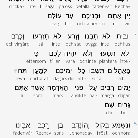
dricka -
inte
till säga
på oss
befalla
fader vår
Rechav
יַיִן
אַתֶּם
וּבְנֵיכֶם
עַד
עוֹלָם
evig
tills -
och söner din
ni
vin
7
וּבַיִת
לֹא
תִבְנוּ
וְזֶרַע
לֹא
תִזְרָעוּ
וְכֶרֶם
och vingård
så
inte -
och säd
bygga
inte -
och hus
לֹא
תִטָּעוּ
וְלֹא
יִהְיֶה
לָכֶם
כִּי
eftersom
till er
vara
och inte
plantera
inte -
בָּאֳהָלִים
תֵּשְׁבוּ
כָּל
יְמֵיכֶם
לְמַעַן
תִּחְיוּ
leva
därför att
dagars din
allt -
sitta
i tält
יָמִים
רַבִּים
עַל
פְּנֵי
הָאֲדָמָה
אֲשֶׁר
אַתֶּם
ni
som
mark
ansikte
på -
många
dagar
גָּרִים
שָׁם
där
bo
8
וַנִּשְׁמַע
בְּקוֹל
יְהוֹנָדָב
בֶּן
רֵכָב
אָבִינוּ
fader vår
Rechav
sons -
Jehonadav
i röst
och höra