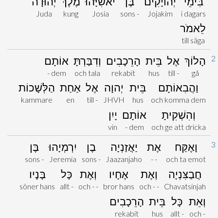
בִּימֵי
יְהוֹיָקִים
בֶּן
יֹאשִׁיָּהוּ
מֶלֶךְ
יְהוּדָה
Juda
kung
Josia
sons -
Jojakim
i dagars
לֵאמֹר
till säga
2
הָלוֹךְ
אֶל
בֵּית
הָרֵכָבִים
וְדִבַּרְתָּ
אוֹתָם
- dem
och tala
rekabit
hus
till -
gå
וַהֲבִאוֹתָם
בֵּית
יְהוָה
אֶל
אַחַת
הַלְּשָׁכוֹת
kammare
en
till -
JHVH
hus
och komma dem
וְהִשְׁקִיתָ
אוֹתָם
יָיִן
vin
- dem
och ge att dricka
3
וָאֶקַּח
אֶת
יַאֲזַנְיָה
בֶן
יִרְמְיָהוּ
בֶּן
sons -
Jeremia
sons -
Jaazanjaho
- -
och ta emot
חֲבַצִּנְיָה
וְאֶת
אֶחָיו
וְאֶת
כָּל
בָּנָיו
söner hans
allt -
och - -
bror hans
och - -
Chavatsinjah
וְאֵת
כָּל
בֵּית
הָרֵכָבִים
rekabit
hus
allt -
och -