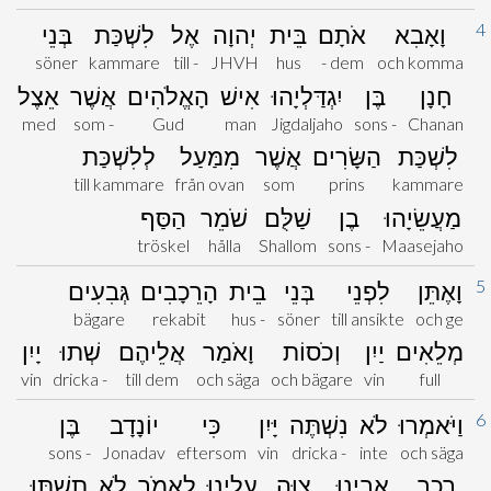
4
וָאָבִא
אֹתָם
בֵּית
יְהוָה
אֶל
לִשְׁכַּת
בְּנֵי
söner
kammare
till -
JHVH
hus
- dem
och komma
חָנָן
בֶּן
יִגְדַּלְיָהוּ
אִישׁ
הָאֱלֹהִים
אֲשֶׁר
אֵצֶל
med
som -
Gud
man
Jigdaljaho
sons -
Chanan
לִשְׁכַּת
הַשָּׂרִים
אֲשֶׁר
מִמַּעַל
לְלִשְׁכַּת
till kammare
från ovan
som
prins
kammare
מַעֲשֵׂיָהוּ
בֶן
שַׁלֻּם
שֹׁמֵר
הַסַּף
tröskel
hålla
Shallom
sons -
Maasejaho
5
וָאֶתֵּן
לִפְנֵי
בְּנֵי
בֵית
הָרֵכָבִים
גְּבִעִים
bägare
rekabit
hus -
söner
till ansikte
och ge
מְלֵאִים
יַיִן
וְכֹסוֹת
וָאֹמַר
אֲלֵיהֶם
שְׁתוּ
יָיִן
vin
dricka -
till dem
och säga
och bägare
vin
full
6
וַיֹּאמְרוּ
לֹא
נִשְׁתֶּה
יָּיִן
כִּי
יוֹנָדָב
בֶּן
sons -
Jonadav
eftersom
vin
dricka -
inte
och säga
רֵכָב
אָבִינוּ
צִוָּה
עָלֵינוּ
לֵאמֹר
לֹא
תִשְׁתּוּ