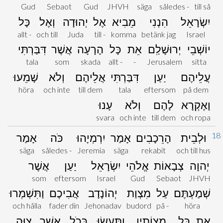
Gud
Sebaot
Gud
JHVH
säga
således -
till så
יִשְׂרָאֵל
הִנְנִי
מֵבִיא
אֶל
יְהוּדָה
וְאֶל
כָּל
allt -
och till
Juda
till -
komma
betänk jag
Israel
יוֹשְׁבֵי
יְרוּשָׁלִַם
אֵת
כָּל
הָרָעָה
אֲשֶׁר
דִּבַּרְתִּי
tala
som
skada
allt -
-
Jerusalem
sitta
עֲלֵיהֶם
יַעַן
דִּבַּרְתִּי
אֲלֵיהֶם
וְלֹא
שָׁמֵעוּ
höra
och inte
till dem
tala
eftersom
på dem
וָאֶקְרָא
לָהֶם
וְלֹא
עָנוּ
svara
och inte
till dem
och ropa
18
וּלְבֵית
הָרֵכָבִים
אָמַר
יִרְמְיָהוּ
כֹּה
אָמַר
säga
således -
Jeremia
säga
rekabit
och till hus
יְהוָה
צְבָאוֹת
אֱלֹהֵי
יִשְׂרָאֵל
יַעַן
אֲשֶׁר
som
eftersom
Israel
Gud
Sebaot
JHVH
שְׁמַעְתֶּם
עַל
מִצְוַת
יְהוֹנָדָב
אֲבִיכֶם
וַתִּשְׁמְרוּ
och hålla
fader din
Jehonadav
budord
på -
höra
אֶת
כָּל
מִצְוֹתָיו
וַתַּעֲשׂוּ
כְּכֹל
אֲשֶׁר
צִוָּה