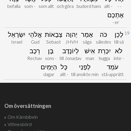
befalla
som -
som allt
och göra
budord hans
allt -
- -
אֶתְכֶם
- er
19
לָכֵן
כֹּה
אָמַר
יְהוָה
צְבָאוֹת
אֱלֹהֵי
יִשְׂרָאֵל
Israel
Gud
Sebaot
JHVH
säga
således
till så
לֹא
יִכָּרֵת
אִישׁ
לְיוֹנָדָב
בֶּן
רֵכָב
Rechav
sons -
till Jonadav
man
hugga
inte -
עֹמֵד
לְפָנַי
כָּל
הַיָּמִים
dagar
allt -
till ansikte min
stå upprätt
Om översättningen
Om Kärnbibeln
Vittnesbörd