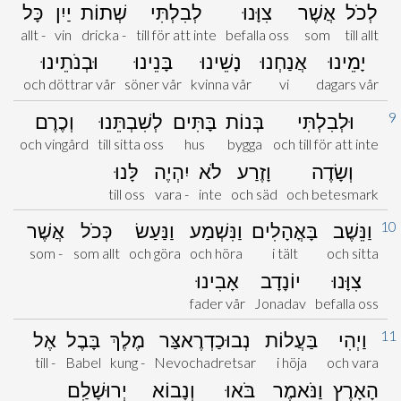
לְכֹל
אֲשֶׁר
צִוָּנוּ
לְבִלְתִּי
שְׁתוֹת
יַיִן
כָּל
allt -
vin
dricka -
till för att inte
befalla oss
som
till allt
יָמֵינוּ
אֲנַחְנוּ
נָשֵׁינוּ
בָּנֵינוּ
וּבְנֹתֵינוּ
och döttrar vår
söner vår
kvinna vår
vi
dagars vår
9
וּלְבִלְתִּי
בְּנוֹת
בָּתִּים
לְשִׁבְתֵּנוּ
וְכֶרֶם
och vingård
till sitta oss
hus
bygga
och till för att inte
וְשָׂדֶה
וָזֶרַע
לֹא
יִהְיֶה
לָּנוּ
till oss
vara -
inte
och säd
och betesmark
10
וַנֵּשֶׁב
בָּאֳהָלִים
וַנִּשְׁמַע
וַנַּעַשׂ
כְּכֹל
אֲשֶׁר
som -
som allt
och göra
och höra
i tält
och sitta
צִוָּנוּ
יוֹנָדָב
אָבִינוּ
fader vår
Jonadav
befalla oss
11
וַיְהִי
בַּעֲלוֹת
נְבוּכַדְרֶאצַּר
מֶלֶךְ
בָּבֶל
אֶל
till -
Babel
kung -
Nevochadretsar
i höja
och vara
הָאָרֶץ
וַנֹּאמֶר
בֹּאוּ
וְנָבוֹא
יְרוּשָׁלִַם