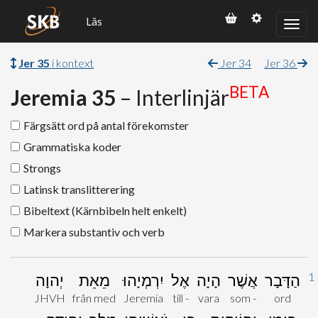
Läs
Jer 35
i kontext
Jer 34
Jer 36
BETA
Jeremia 35
– Interlinjär
Färgsätt ord på antal förekomster
Grammatiska koder
Strongs
Latinsk translitterering
Bibeltext (Kärnbibeln helt enkelt)
Markera substantiv och verb
1
הַדָּבָר
אֲשֶׁר
הָיָה
אֶל
יִרְמְיָהוּ
מֵאֵת
יְהוָה
JHVH
från med
Jeremia
till -
vara
som -
ord