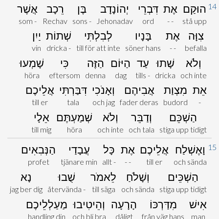
14
הוּקַם
אֶת
דִּבְרֵי
יְהוֹנָדָב
בֶּן
רֵכָב
אֲשֶׁר
som -
Rechav
sons -
Jehonadav
ord
- -
stå upp
צִוָּה
אֶת
בָּנָיו
לְבִלְתִּי
שְׁתוֹת
יַיִן
vin
dricka -
till för att inte
söner hans
- -
befalla
וְלֹא
שָׁתוּ
עַד
הַיּוֹם
הַזֶּה
כִּי
שָׁמְעוּ
höra
eftersom
denna
dag
tills -
dricka
och inte
אֵת
מִצְוַת
אֲבִיהֶם
וְאָנֹכִי
דִּבַּרְתִּי
אֲלֵיכֶם
till er
tala
och jag
fader deras
budord
-
הַשְׁכֵּם
וְדַבֵּר
וְלֹא
שְׁמַעְתֶּם
אֵלָי
till mig
höra
och inte
och tala
stiga upp tidigt
15
וָאֶשְׁלַח
אֲלֵיכֶם
אֶת
כָּל
עֲבָדַי
הַנְּבִאִים
profet
tjänare min
allt -
- -
till er
och sända
הַשְׁכֵּים
וְשָׁלֹחַ
לֵאמֹר
שֻׁבוּ
נָא
jag ber dig
återvända -
till säga
och sända
stiga upp tidigt
אִישׁ
מִדַּרְכּוֹ
הָרָעָה
וְהֵיטִיבוּ
מַעַלְלֵיכֶם
handling din
och bli bra
dåligt
från väg hans
man