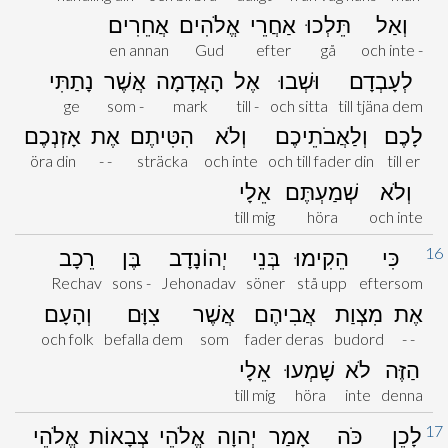
וְאַל
תֵּלְכוּ
אַחֲרֵי
אֱלֹהִים
אֲחֵרִים
en annan
Gud
efter
gå
och inte -
לְעָבְדָם
וּשְׁבוּ
אֶל
הָאֲדָמָה
אֲשֶׁר
נָתַתִּי
ge
som -
mark
till -
och sitta
till tjäna dem
לָכֶם
וְלַאֲבֹתֵיכֶם
וְלֹא
הִטִּיתֶם
אֶת
אָזְנְכֶם
öra din
- -
sträcka
och inte
och till fader din
till er
וְלֹא
שְׁמַעְתֶּם
אֵלָי
till mig
höra
och inte
16
כִּי
הֵקִימוּ
בְּנֵי
יְהוֹנָדָב
בֶּן
רֵכָב
Rechav
sons -
Jehonadav
söner
stå upp
eftersom
אֶת
מִצְוַת
אֲבִיהֶם
אֲשֶׁר
צִוָּם
וְהָעָם
och folk
befalla dem
som
fader deras
budord
- -
הַזֶּה
לֹא
שָׁמְעוּ
אֵלָי
till mig
höra
inte
denna
17
לָכֵן
כֹּה
אָמַר
יְהוָה
אֱלֹהֵי
צְבָאוֹת
אֱלֹהֵי