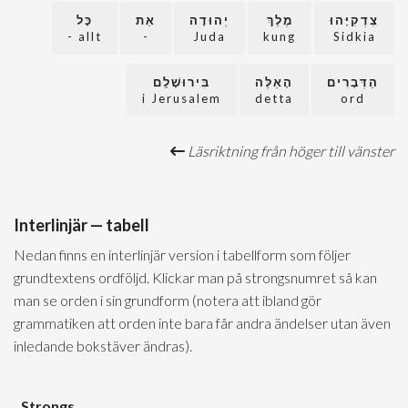
צִדְקִיָּהוּ
מֶלֶךְ
יְהוּדָה
אֵת
כָּל
allt -
-
Juda
kung
Sidkia
הַדְּבָרִים
הָאֵלֶּה
בִּירוּשָׁלִָם
i Jerusalem
detta
ord
Läsriktning från höger till vänster
Interlinjär — tabell
Nedan finns en interlinjär version i tabellform som följer
grundtextens ordföljd. Klickar man på strongsnumret så kan
man se orden i sin grundform (notera att ibland gör
grammatiken att orden inte bara får andra ändelser utan även
inledande bokstäver ändras).
Strongs