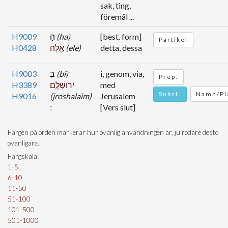
sak, ting,
föremål ...
H9009
הָ
(ha)
[best. form]
Partikel
H0428
אֵ֖לֶּה
(ele)
detta, dessa
H9003
בִּ
(bi)
i, genom, via,
Prep.
H3389
ירוּשָׁלִָֽם
med
Subst.
Namn/Pl
H9016
(jroshalaim)
Jerusalem
[Vers slut]
Färgen på orden markerar hur ovanlig användningen är, ju rödare desto
ovanligare.
Färgskala:
1-5
6-10
11-50
51-100
101-500
501-1000