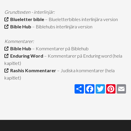
Grundtexten - interlinjär:
Blueletter bible
– Blueletterbibles interlinjära version
Bible Hub
– Biblehubs interlinjära version
Kommentarer:
Bible Hub
– Kommentarer på Biblehub
Enduring Word
– Kommentarer på Enduring word (hela
kapitlet)
Rashis Kommentarer
– Judiska kommentarer (hela
kapitlet)
Share
Facebook
Twitter
Pintere
Em