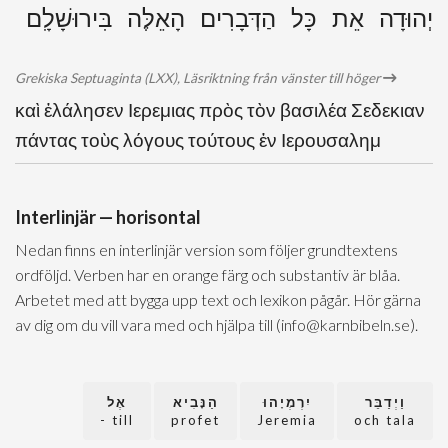
יְהוּדָה אֵת כָּל הַדְּבָרִים הָאֵלֶּה בִּירוּשָׁלִָם
Grekiska Septuaginta (LXX), Läsriktning från vänster till höger
καὶ ἐλάλησεν Ιερεμιας πρὸς τὸν βασιλέα Σεδεκιαν
πάντας τοὺς λόγους τούτους ἐν Ιερουσαλημ
Interlinjär — horisontal
Nedan finns en interlinjär version som följer grundtextens
ordföljd. Verben har en orange färg och substantiv är blåa.
Arbetet med att bygga upp text och lexikon pågår. Hör gärna
av dig om du vill vara med och hjälpa till (info@karnbibeln.se).
וַיְדַבֵּר
יִרְמְיָהוּ
הַנָּבִיא
אֶל
till -
profet
Jeremia
och tala