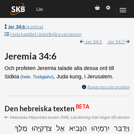
Läs
Jer 34:6
i kontext
Hela kapitlet i interlinjära versionen
Jer 34:5
Jer 34:7
Jeremia 34:6
Och profeten Jeremia talade alla dessa ord till
Sidkia
, Juda kung, i Jerusalem.
(hebr.
Tsidqijaho
)
Rapportera ett problem
BETA
Den hebreiska texten
Hebreiska Masoriska texten (MA), Läsriktning från höger till vänster
וַיְדַבֵּר יִרְמְיָהוּ הַנָּבִיא אֶל צִדְקִיָּהוּ מֶלֶךְ