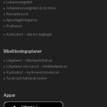
Lukasevangeliet
Johannesevangeliet & tre brev
Romarbrevet
Apostlagärningarna
Psaltaren
Kyrkoåret – alla tre årgångar
Bibelläsningsplaner
Läsplaner – bibelnpåettår.se
Läsplaner via e-post – minbibelplan.se
Kyrkoåret – kyrkoaretstexter.se
Torah och haftarah texter
Appar