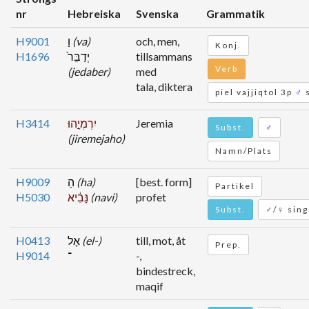
nr
Hebreiska
Svenska
Grammatik
H9001
וַ
(va)
och, men,
Konj.
H1696
יְדַבֵּר֙
tillsammans
Verb
(jedaber)
med
tala, diktera
piel vajjiqtol 3p
♂
s
H3414
יִרְמְיָ֣הוּ
Jeremia
Subst.
♂
(jiremejaho)
Namn/Plats
H9009
הַ
(ha)
[best. form]
Partikel
H5030
נָּבִ֔יא
(navi)
profet
Subst.
♂/♀ sing
H0413
אֶל
(el-)
till, mot, åt
Prep.
H9014
־
-,
bindestreck,
maqif