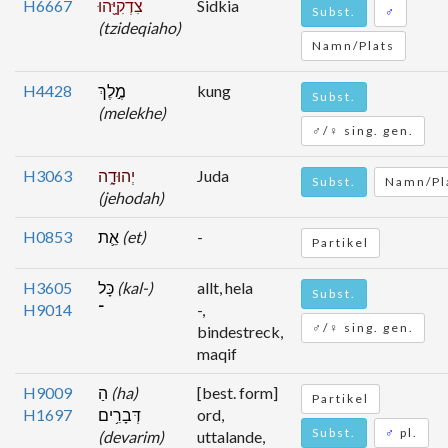
H6667
צִדְקִיָּ֖הוּ
Sidkia
Subst.
♂
(tzideqiaho)
Namn/Plats
H4428
מֶ֣לֶךְ
kung
Subst.
(melekhe)
♂/♀ sing. gen.
H3063
יְהוּדָ֑ה
Juda
Subst.
Namn/Pl
(jehodah)
H0853
אֵ֛ת
(et)
-
Partikel
H3605
כָּל
(kal-)
allt, hela
Subst.
H9014
־
-,
♂/♀ sing. gen.
bindestreck,
maqif
H9009
הַ
(ha)
[best. form]
Partikel
H1697
דְּבָרִ֥ים
ord,
Subst.
♂
pl.
(devarim)
uttalande,