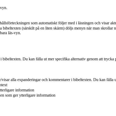
-vyn.
hållsförteckningen som automatiskt följer med i läsningen och visar aktu
a bibeltexten (särskilt på en liten skärm) döljs menyn när man skrollar n
 bara läs-vyn.
r i bibeltexten. Du kan fälla ut mer specifika alternativ genom att trycka 
er/visar alla expanderingar och kommentarer i bibeltexten. Du kan fälla u
ntext
tterligare information
ken som ger ytterligare information