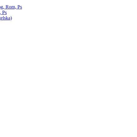
pg, Rom, Ps
, Ps
elska)