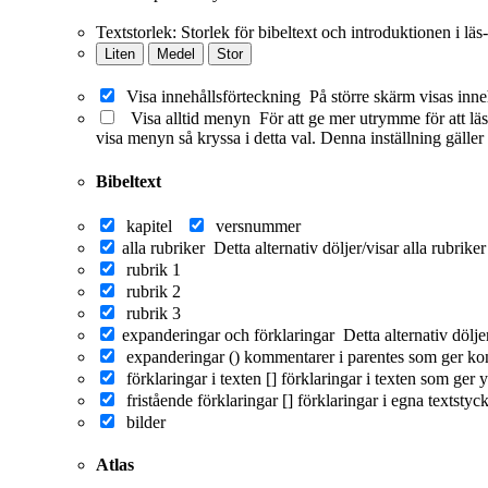
Textstorlek:
Storlek för bibeltext och introduktionen i läs
Liten
Medel
Stor
Visa innehållsförteckning
På större skärm visas inne
Visa alltid menyn
För att ge mer utrymme för att läs
visa menyn så kryssa i detta val. Denna inställning gäller
Bibeltext
kapitel
versnummer
alla rubriker
Detta alternativ döljer/visar alla rubrike
rubrik 1
rubrik 2
rubrik 3
expanderingar och förklaringar
Detta alternativ dölj
expanderingar ()
kommentarer i parentes som ger ko
förklaringar i texten []
förklaringar i texten som ger y
fristående förklaringar []
förklaringar i egna textstyc
bilder
Atlas