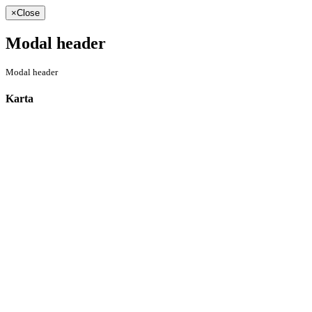
×
Close
Modal header
Modal header
Karta