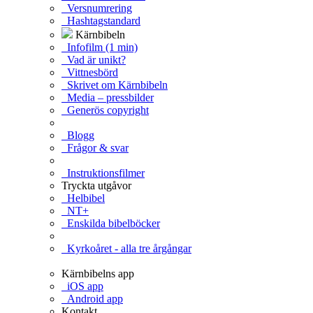
Versnumrering
Hashtagstandard
Kärnbibeln
Infofilm (1 min)
Vad är unikt?
Vittnesbörd
Skrivet om Kärnbibeln
Media – pressbilder
Generös copyright
Blogg
Frågor & svar
Instruktionsfilmer
Tryckta utgåvor
Helbibel
NT+
Enskilda bibelböcker
Kyrkoåret - alla tre årgångar
Kärnbibelns app
iOS app
Android app
Kontakt