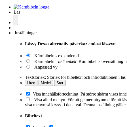
Läs
Inställningar
Läsvy
Dessa alternativ påverkar endast läs-vyn
Kärnbibeln - expanderad
Kärnbibeln -
helt enkelt
Kärnbibelns översättning ut
Anpassad vy
Textstorlek:
Storlek för bibeltext och introduktionen i läs
Liten
Medel
Stor
Visa innehållsförteckning
På större skärm visas inne
Visa alltid menyn
För att ge mer utrymme för att läs
visa menyn så kryssa i detta val. Denna inställning gäller
Bibeltext