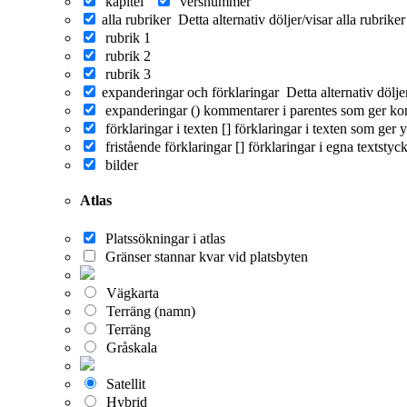
kapitel
versnummer
alla rubriker
Detta alternativ döljer/visar alla rubrike
rubrik 1
rubrik 2
rubrik 3
expanderingar och förklaringar
Detta alternativ dölj
expanderingar ()
kommentarer i parentes som ger ko
förklaringar i texten []
förklaringar i texten som ger y
fristående förklaringar []
förklaringar i egna textstyc
bilder
Atlas
Platssökningar i atlas
Gränser stannar kvar vid platsbyten
Vägkarta
Terräng (namn)
Terräng
Gråskala
Satellit
Hybrid