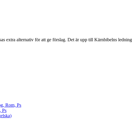
sas extra alternativ för att ge förslag. Det är upp till Kärnbibelns ledning
pg, Rom, Ps
, Ps
elska)