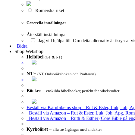
Romerska riket
Generella inställningar
Återställ inställningar
Jag vill hjälpa till
Om detta alternativ är ikryssat vi
Bidra
Shop
Webshop
Helbibel
(GT & NT)
NT+
(NT, Ordspråksboken och Psaltaren)
Böcker
–
enskilda bibelböcker, perfekt för bibelstudier
Beställ via Kärnbibelns shop – Rut & Ester, Luk, Joh, A
Beställ via Amazon – Rut & Ester, Luk, Joh, Apg, Rom
Beställ via Amazon – Ruth & Esther (Core Bible på eng
Kyrkoåret
–
alla tre årgångar med andakter