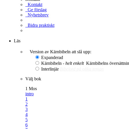
Kontakt
Ge förslag
Nyhetsbrev
Bidra praktiskt
Ge en gåva
Läs
Version av Kärnbibeln att slå upp:
Expanderad
Kärnbibeln -
helt enkelt
Kärnbibelns översättning
Interlinjär
Bibelord på olika teman
Välj bok
1 Mos
intro
1
2
3
4
5
6