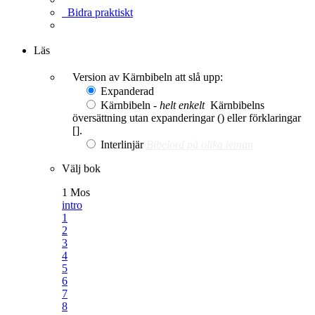
Bidra praktiskt
Ge en gåva
Läs
Version av Kärnbibeln att slå upp:
Expanderad
Kärnbibeln -
helt enkelt
Kärnbibelns
översättning utan expanderingar () eller förklaringar
[].
Interlinjär
Bibelord på olika teman
Välj bok
1 Mos
intro
1
2
3
4
5
6
7
8