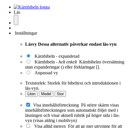
Läs
Inställningar
Läsvy
Dessa alternativ påverkar endast läs-vyn
Kärnbibeln - expanderad
Kärnbibeln -
helt enkelt
Kärnbibelns översättning
utan expanderingar () eller förklaringar [].
Anpassad vy
Textstorlek:
Storlek för bibeltext och introduktionen i
läs-vyn.
Liten
Medel
Stor
Visa innehållsförteckning
På större skärm visas
innehållsförteckningen som automatiskt följer med i
läsningen och visar aktuell rubrik på höger sida i läs-
vyn (visas aldrig i mobilvyn)
Visa alltid menyn
För att ge mer utrymme för att