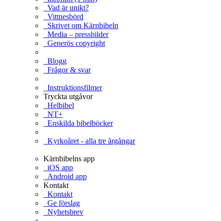
Vad är unikt?
Vittnesbörd
Skrivet om Kärnbibeln
Media – pressbilder
Generös copyright
Blogg
Frågor & svar
Instruktionsfilmer
Tryckta utgåvor
Helbibel
NT+
Enskilda bibelböcker
Kyrkoåret - alla tre årgångar
Kärnbibelns app
iOS app
Android app
Kontakt
Kontakt
Ge förslag
Nyhetsbrev