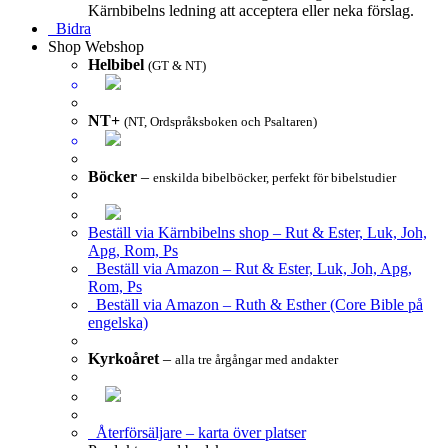
Kärnbibelns ledning att acceptera eller neka förslag.
Bidra
Shop
Webshop
Helbibel
(GT & NT)
NT+
(NT, Ordspråksboken och Psaltaren)
Böcker
–
enskilda bibelböcker, perfekt för bibelstudier
Beställ via Kärnbibelns shop – Rut & Ester, Luk, Joh,
Apg, Rom, Ps
Beställ via Amazon – Rut & Ester, Luk, Joh, Apg,
Rom, Ps
Beställ via Amazon – Ruth & Esther (Core Bible på
engelska)
Kyrkoåret
–
alla tre årgångar med andakter
Återförsäljare – karta över platser