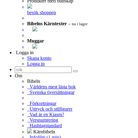
Produkter med budskap
besök shoppen
Bibelns Kärntexter
–
nu i lager
Muggar
Logga in
Skapa konto
Logga in
Om
Bibeln
Världens mest lästa bok
Svenska översättningar
Förkortningar
Uttryck och stilfigurer
Vad är en Kiasm?
Versnumrering
Hashtagstandard
Kärnbibeln
Infofilm (1 min)