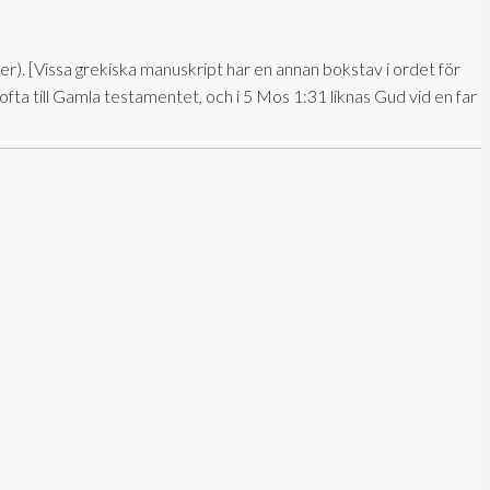
der)
.
[Vissa grekiska manuskript har en annan bokstav i ordet för
fta till Gamla testamentet, och i
5 Mos 1:31
liknas Gud vid en far