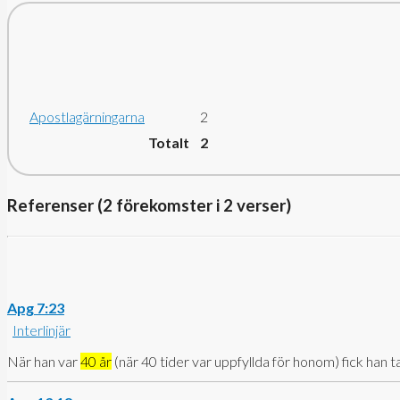
Apostlagärningarna
2
Totalt 2
Referenser (2 förekomster i 2 verser)
Apg 7:23
Interlinjär
När han var
40 år
(när 40 tider var uppfyllda för honom)
fick han t