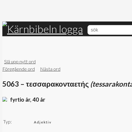
Slå upp nytt ord
Föregående ord
Nästa ord
5063 – τεσσαρακονταετής
(tessarakont
fyrtio år, 40 år
Typ:
Adjektiv