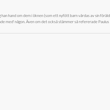
 han hand om dem i öknen
(som ett nyfött barn vårdas av sin föräl
ende med' någon. Även om det också stämmer så refererade Paulus o