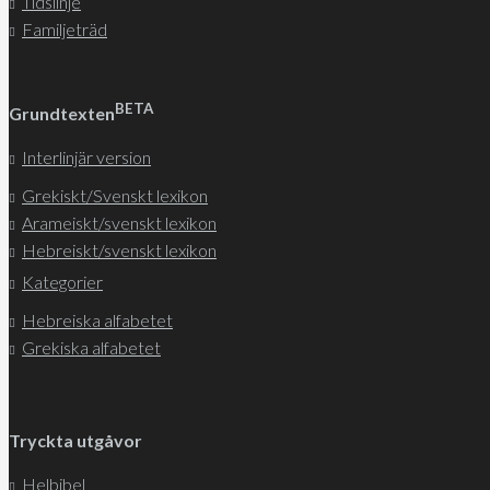
Tidslinje
Familjeträd
BETA
Grundtexten
Interlinjär version
Grekiskt/Svenskt lexikon
Arameiskt/svenskt lexikon
Hebreiskt/svenskt lexikon
Kategorier
Hebreiska alfabetet
Grekiska alfabetet
Tryckta utgåvor
Helbibel