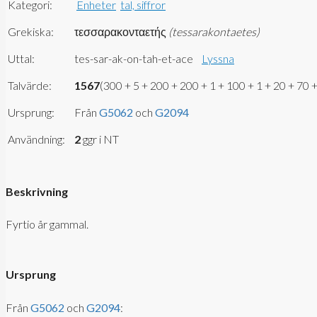
Kategori:
Enheter
tal, siffror
Grekiska:
τεσσαρακονταετής
(tessarakontaetes)
Uttal:
tes-sar-ak-on-tah-et-ace
Lyssna
Talvärde:
1567
(300 + 5 + 200 + 200 + 1 + 100 + 1 + 20 + 70 +
Ursprung:
Från
G5062
och
G2094
Användning:
2
ggr i NT
Beskrivning
Fyrtio år gammal.
Ursprung
Från
G5062
och
G2094
: