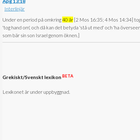
Apg 13:18
Interlinjär
Under en period på omkring
40 år
[
2 Mos 16:35
;
4 Mos 14:34
]
tog
'tog hand om', och då kan det betyda 'stå ut med' och 'ha överse
som bär sin son Israel genom öknen.]
BETA
Grekiskt/Svenskt lexikon
Lexikonet är under uppbyggnad.