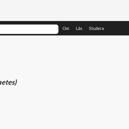
Om
Läs
Studera
aetes)