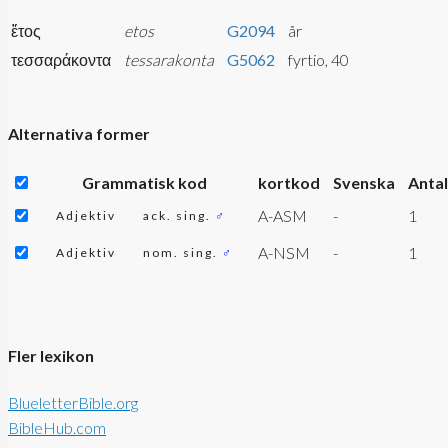
ἔτος
etos
G2094
år
τεσσαράκοντα
tessarakonta
G5062
fyrtio, 40
Alternativa former
Grammatisk kod
kortkod
Svenska
Antal
A-ASM
-
1
Adjektiv
ack. sing.
♂
A-NSM
-
1
Adjektiv
nom. sing.
♂
Fler lexikon
BlueletterBible.org
BibleHub.com