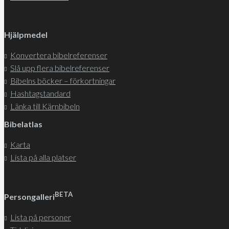
Hjälpmedel
Konvertera bibelreferenser
Slå upp flera bibelreferenser
Bibelns böcker – förkortningar
Hashtagstandard
Länka till Kärnbibeln
Bibelatlas
Karta
Lista på alla platser
BETA
Persongalleri
Lista på personer