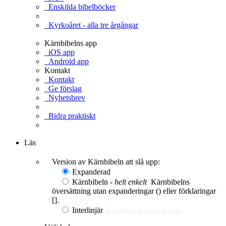
Enskilda bibelböcker
Kyrkoåret - alla tre årgångar
Kärnbibelns app
iOS app
Android app
Kontakt
Kontakt
Ge förslag
Nyhetsbrev
Bidra praktiskt
Ge en gåva
Läs
Version av Kärnbibeln att slå upp:
Expanderad
Kärnbibeln -
helt enkelt
Kärnbibelns
översättning utan expanderingar () eller förklaringar
[].
Interlinjär
Bibelord på olika teman