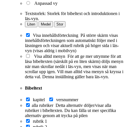
Anpassad vy
Textstorlek:
Storlek för bibeltext och introduktionen i
läs-vyn.
Liten
Medel
Stor
Visa innehållsförteckning
På större skärm visas
innehållsförteckningen som automatiskt följer med i
läsningen och visar aktuell rubrik på höger sida i läs-
vyn (visas aldrig i mobilvyn)
Visa alltid menyn
För att ge mer utrymme för att
läsa bibeltexten (särskilt på en liten skärm) döljs menyn
när man skrollar nedåt i läs-vyn, men visas när man
scrollar upp igen. Vill man alltid visa menyn så kryssa i
detta val. Denna inställning gäller bara läs-vyn.
Bibeltext
kapitel
versnummer
alla rubriker
Detta alternativ döljer/visar alla
rubriker i bibeltexten. Du kan fälla ut mer specifika
alternativ genom att trycka på pilen
rubrik 1
rubrik 2