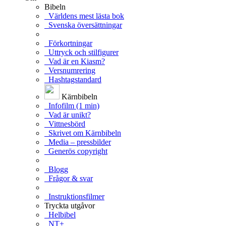
Bibeln
Världens mest lästa bok
Svenska översättningar
Förkortningar
Uttryck och stilfigurer
Vad är en Kiasm?
Versnumrering
Hashtagstandard
Kärnbibeln
Infofilm (1 min)
Vad är unikt?
Vittnesbörd
Skrivet om Kärnbibeln
Media – pressbilder
Generös copyright
Blogg
Frågor & svar
Instruktionsfilmer
Tryckta utgåvor
Helbibel
NT+