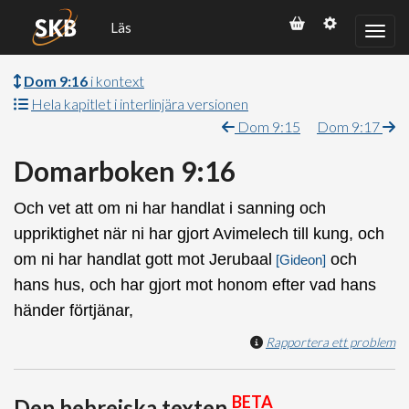
Läs
Dom 9:16
i kontext
Hela kapitlet i interlinjära versionen
Dom 9:15
Dom 9:17
Domarboken 9:16
Och vet att om ni har handlat i sanning och
uppriktighet när ni har gjort Avimelech till kung, och
om ni har handlat gott mot Jerubaal
och
[Gideon]
hans hus, och har gjort mot honom efter vad hans
händer förtjänar,
Rapportera ett problem
BETA
Den hebreiska texten