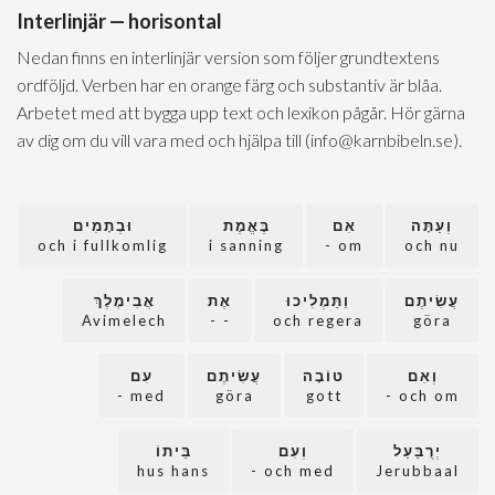
Interlinjär — horisontal
Nedan finns en interlinjär version som följer grundtextens
ordföljd. Verben har en orange färg och substantiv är blåa.
Arbetet med att bygga upp text och lexikon pågår. Hör gärna
av dig om du vill vara med och hjälpa till (info@karnbibeln.se).
וְעַתָּה
אִם
בֶּאֱמֶת
וּבְתָמִים
och i fullkomlig
i sanning
om -
och nu
עֲשִׂיתֶם
וַתַּמְלִיכוּ
אֶת
אֲבִימֶלֶךְ
Avimelech
- -
och regera
göra
וְאִם
טוֹבָה
עֲשִׂיתֶם
עִם
med -
göra
gott
och om -
יְרֻבַּעַל
וְעִם
בֵּיתוֹ
hus hans
och med -
Jerubbaal