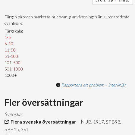
pron. 3p
♂
sing.
Färgen på orden markerar hur ovanlig användningen är, ju rödare desto
ovanligare.
Färgskala:
1-5
6-10
11-50
51-100
101-500
501-1000
1000+
Rapportera ett problem – interlinjär
Fler översättningar
Svenska:
Flera svenska översättningar
– NUB, 1917, SFB98,
SFB15, SVL