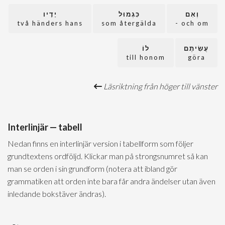
וְאִם
כִּגְמוּל
יָדָיו
två händers hans
som återgälda
och om -
עֲשִׂיתֶם
לוֹ
till honom
göra
Läsriktning från höger till vänster
Interlinjär — tabell
Nedan finns en interlinjär version i tabellform som följer
grundtextens ordföljd. Klickar man på strongsnumret så kan
man se orden i sin grundform (notera att ibland gör
grammatiken att orden inte bara får andra ändelser utan även
inledande bokstäver ändras).