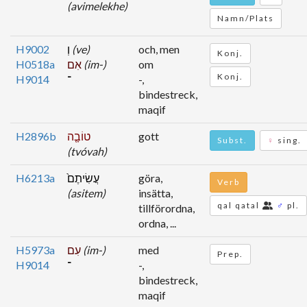
(avimelekhe)
Namn/Plats
H9002
וְ
(ve)
och, men
Konj.
H0518a
אִם
(im-)
om
Konj.
H9014
־
-,
bindestreck,
maqif
H2896b
טוֹבָ֤ה
gott
Subst.
♀
sing.
(tvóvah)
H6213a
עֲשִׂיתֶם֙
göra,
Verb
(asitem)
insätta,
qal qatal
♂
pl.
tillförordna,
ordna, ...
H5973a
עִם
(im-)
med
Prep.
H9014
־
-,
bindestreck,
maqif