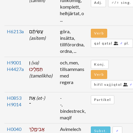
(tamim)
fullkomlig,
Adj.
♂/♀ sing.
komplett,
helhjärtat, o
...
H6213a
עֲשִׂיתֶ֔ם
göra,
Verb
(asitem)
insätta,
qal qatal
♂
pl.
tillförordna,
ordna, ...
H9001
וַ
(va)
och, men,
Konj.
H4427a
תַּמְלִ֖יכוּ
tillsammans
Verb
(tamelikho)
med
regera
hifil vajjiqtol
♂
H0853
אֶת
(et-)
-
Partikel
H9014
־
-,
bindestreck,
maqif
H0040
אֲבִימֶ֑לֶךְ
Avimelech
Subst.
♂