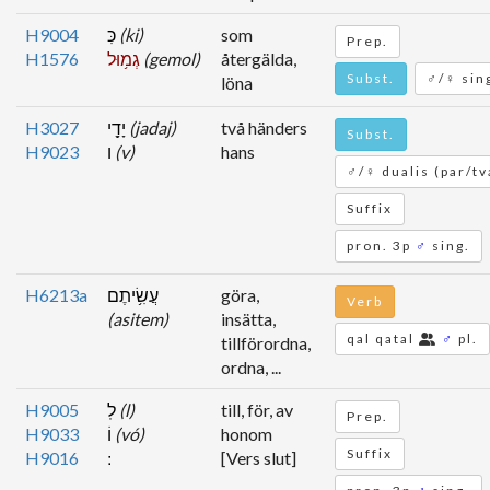
H9004
כִּ
(ki)
som
Prep.
H1576
גְמ֥וּל
(gemol)
återgälda,
Subst.
♂/♀ sin
löna
H3027
יָדָ֖י
(jadaj)
två händers
Subst.
H9023
ו
(v)
hans
♂/♀ dualis (par/tv
Suffix
pron. 3p
♂
sing.
H6213a
עֲשִׂ֥יתֶם
göra,
Verb
(asitem)
insätta,
qal qatal
♂
pl.
tillförordna,
ordna, ...
H9005
לֽ
(l)
till, för, av
Prep.
H9033
וֹ
(vó)
honom
Suffix
H9016
[Vers slut]