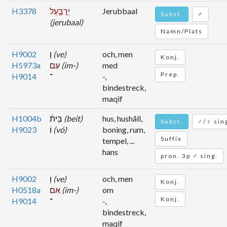
H3378
יְרֻבַּ֣עַל
Jerubbaal
Subst.
♂
(jerubaal)
Namn/Plats
H9002
וְ
(ve)
och, men
Konj.
H5973a
עִם
(im-)
med
Prep.
H9014
־
-,
bindestreck,
maqif
H1004b
בֵּית֔
(beit)
hus, hushåll,
Subst.
♂/♀ sin
H9023
וֹ
(vó)
boning, rum,
Suffix
tempel, ...
hans
pron. 3p
♂
sing.
H9002
וְ
(ve)
och, men
Konj.
H0518a
אִם
(im-)
om
Konj.
H9014
־
-,
bindestreck,
maqif