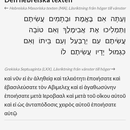
Hebreiska Masoriska texten (MA), Läsriktning från höger till vänster
וְעַתָּה אִם בֶּאֱמֶת וּבְתָמִים עֲשִׂיתֶם
וַתַּמְלִיכוּ אֶת אֲבִימֶלֶךְ וְאִם טוֹבָה
עֲשִׂיתֶם עִם יְרֻבַּעַל וְעִם בֵּיתוֹ וְאִם
כִּגְמוּל יָדָיו עֲשִׂיתֶם לוֹ
Grekiska Septuaginta (LXX), Läsriktning från vänster till höger
καὶ νῦν εἰ ἐν ἀληθείᾳ καὶ τελειότητι ἐποιήσατε καὶ
ἐβασιλεύσατε τὸν Αβιμελεχ καὶ εἰ ἀγαθωσύνην
ἐποιήσατε μετὰ Ιεροβααλ καὶ μετὰ τοῦ οἴκου αὐτοῦ
καὶ εἰ ὡς ἀνταπόδοσις χειρὸς αὐτοῦ ἐποιήσατε
αὐτῷ