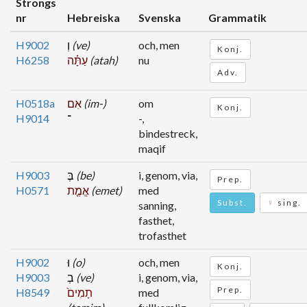
Strongs
nr
Hebreiska
Svenska
Grammatik
H9002
וְ
(ve)
och, men
Konj.
H6258
עַתָּ֗ה
(atah)
nu
Adv.
H0518a
אִם
(im-)
om
Konj.
H9014
־
-,
bindestreck,
maqif
H9003
בֶּ
(be)
i, genom, via,
Prep.
H0571
אֱמֶ֤ת
(emet)
med
Subst.
♀
sing.
sanning,
fasthet,
trofasthet
H9002
וּ
(o)
och, men
Konj.
H9003
בְ
(ve)
i, genom, via,
Prep.
H8549
תָמִים֙
med