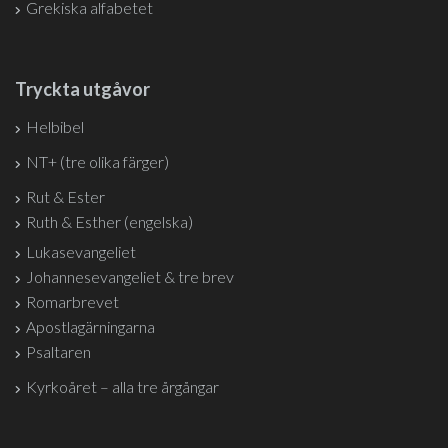
Grekiska alfabetet
Tryckta utgåvor
Helbibel
NT+ (tre olika färger)
Rut & Ester
Ruth & Esther (engelska)
Lukasevangeliet
Johannesevangeliet & tre brev
Romarbrevet
Apostlagärningarna
Psaltaren
Kyrkoåret – alla tre årgångar