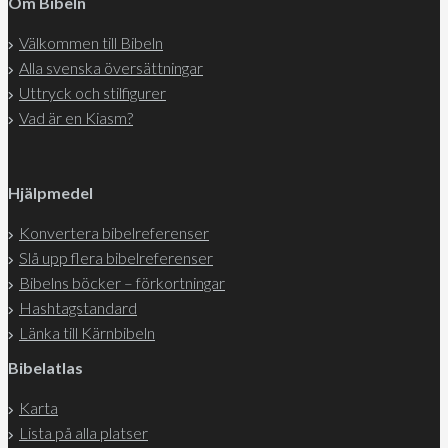
Om Bibeln
Välkommen till Bibeln
Alla svenska översättningar
Uttryck och stilfigurer
Vad är en Kiasm?
Hjälpmedel
Konvertera bibelreferenser
Slå upp flera bibelreferenser
Bibelns böcker – förkortningar
Hashtagstandard
Länka till Kärnbibeln
Bibelatlas
Karta
Lista på alla platser