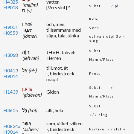
H4325
vatten
(majim)
Subst.
♂
pl.
H9018
[Vers slut] ?
ס
(s)
Konj.
וַ
(va)
och, men,
H9001
Verb
יֹּ֨אמֶר
tillsammans med
H0559
säga, tala, tänka
(jómer)
qal vajjiqtol 3p
♂
sing.
Subst.
יְהוָ֜ה
JHVH, Jahveh,
H3068
(jehvah)
Herren
Namn/Plats
till, mot, åt
אֶל
(el-)
H0413
-, bindestreck,
Prep.
H9014
־
maqif
Subst.
♂
גִּדְע֗וֹן
H1439
Gidon
(gidevón)
Namn/Plats
Subst.
H3605
כֹּ֣ל
(kól)
allt, hela
♂/♀ sing.
אֲשֶׁר
som, vilket, vilken
H0834a
(asher-)
-, bindestreck,
Partikel – relativ
H9014