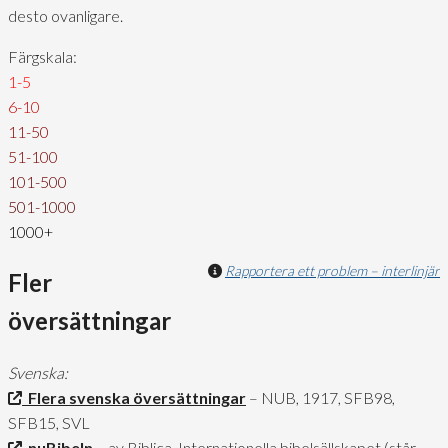
desto ovanligare.
Färgskala:
1-5
6-10
11-50
51-100
101-500
501-1000
1000+
Rapportera ett problem – interlinjär
Fler
översättningar
Svenska:
Flera svenska översättningar
– NUB, 1917, SFB98,
SFB15, SVL
nuBibeln
– av Biblica, Internationella bibelsällskapet (står