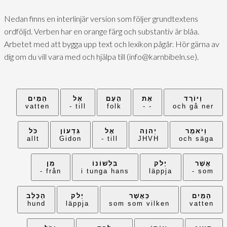
Nedan finns en interlinjär version som följer grundtextens
ordföljd. Verben har en orange färg och substantiv är blåa.
Arbetet med att bygga upp text och lexikon pågår. Hör gärna av
dig om du vill vara med och hjälpa till (info@karnbibeln.se).
וַיּוֹרֶד
אֶת
הָעָם
אֶל
הַמָּיִם
vatten
till -
folk
- -
och gå ner
וַיֹּאמֶר
יְהוָה
אֶל
גִּדְעוֹן
כֹּל
allt
Gidon
till -
JHVH
och säga
אֲשֶׁר
יָלֹק
בִּלְשׁוֹנוֹ
מִן
från -
i tunga hans
läppja
som -
הַמַּיִם
כַּאֲשֶׁר
יָלֹק
הַכֶּלֶב
hund
läppja
som som vilken
vatten