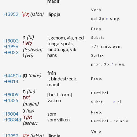
־
maqif
Verb
H3952
יָלֹק֩
(jalóq)
läppja
qal 3p
♂
sing.
Prep.
בִּ
(bi)
i, genom, via, med
Subst.
H9003
לְשׁוֹנ֨
tunga, språk,
H3956
♂/♀ sing. gen.
landtunga, vik
(leshvón)
H9023
hans
וֹ
(vó)
Suffix
pron. 3p
♂
sing.
från
מִן
(min-)
H4480a
-, bindestreck,
Prep.
H9014
־
maqif
הַ
(ha)
Partikel
H9009
[best. form]
מַּ֜יִם
H4325
vatten
Subst.
♂
pl.
(majim)
כַּ
(ka)
Prep.
H9004
som
אֲשֶׁ֧ר
H0834d
som vilken
Partikel – relativ
(asher)
Verb
H3952
יָלֹ֣ק
(jalóq)
läppja