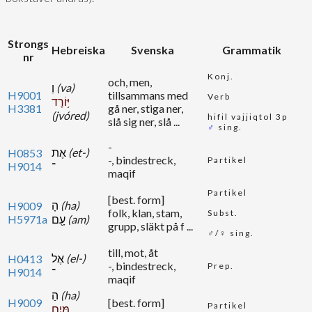
Strongs
Hebreiska
Svenska
Grammatik
nr
Konj.
och, men,
וַ
(va)
H9001
tillsammans med
Verb
יּ֥וֹרֶד
H3381
gå ner, stiga ner,
(jvóred)
hifil vajjiqtol 3p
slå sig ner, slå ...
♂
sing.
-
אֶת
(et-)
H0853
-, bindestreck,
Partikel
H9014
־
maqif
Partikel
[best. form]
הָ
(ha)
H9009
folk, klan, stam,
Subst.
H5971a
עָ֖ם
(am)
grupp, släkt på f ...
♂/♀ sing.
till, mot, åt
אֶל
(el-)
H0413
-, bindestreck,
Prep.
H9014
־
maqif
הַ
(ha)
H9009
[best. form]
Partikel
מָּ֑יִם