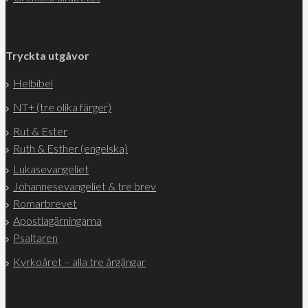
Tryckta utgåvor
Helbibel
NT+ (tre olika färger)
Rut & Ester
Ruth & Esther (engelska)
Lukasevangeliet
Johannesevangeliet & tre brev
Romarbrevet
Apostlagärningarna
Psaltaren
Kyrkoåret – alla tre årgångar