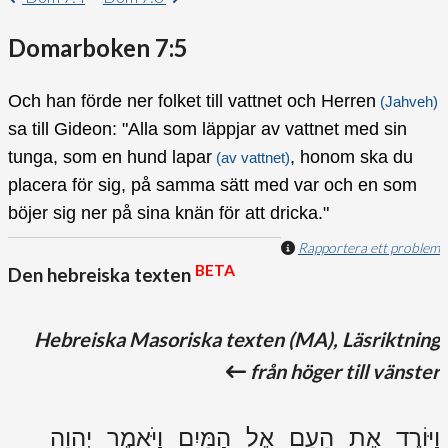
Domarboken 7:5
Och han förde ner folket till vattnet och Herren
(Jahveh)
sa till Gideon: "Alla som läppjar av vattnet med sin
tunga, som en hund lapar
, honom ska du
(av vattnet)
placera för sig, på samma sätt med var och en som
böjer sig ner på sina knän för att dricka."
Rapportera ett problem
BETA
Den hebreiska texten
Hebreiska Masoriska texten (MA), Läsriktning
från höger till vänster
וַיּוֹרֶד אֶת הָעָם אֶל הַמָּיִם וַיֹּאמֶר יְהוָה