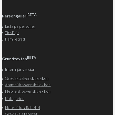
BETA
Persongalleri
Lista på personer
Tidslinje
Familjeträd
BETA
Grundtexten
Interlinjär version
Grekiskt/Svenskt lexikon
Arameiskt/svenskt lexikon
Hebreiskt/svenskt lexikon
Kategorier
Hebreiska alfabetet
Grekiska alfabetet