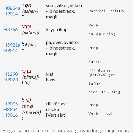
אֲשֶׁר
som, vilket, vilken
H0834a
(asher-)
-, bindestreck,
Partikel – relativ
H9014
־
maqif
Verb
יִכְרַ֥ע
H3766
krypa ihop
(jikhera)
qal 3p
♂
sing.
på, över, ovanför
עַל
(al-)
H5921a
-, bindestreck,
Prep.
H9014
־
maqif
Subst.
בִּרְכָּ֖י
♂/♀ dualis
H1290
knä
(par/två) gen.
(birekaj)
H9023
hans
ו
(v)
Suffix
pron. 3p
♂
sing.
לִ
(li)
H9005
till, för, av
Prep.
שְׁתּֽוֹת
H8354
dricka
(shetvót)
Verb
qal
H9016
[Vers slut]
Färgen på orden markerar hur ovanlig användningen är, ju rödare