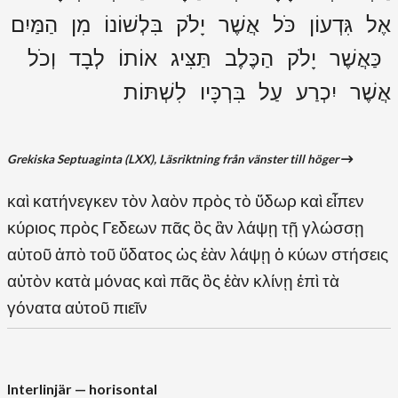
אֶל גִּדְעוֹן כֹּל אֲשֶׁר יָלֹק בִּלְשׁוֹנוֹ מִן הַמַּיִם
כַּאֲשֶׁר יָלֹק הַכֶּלֶב תַּצִּיג אוֹתוֹ לְבָד וְכֹל
אֲשֶׁר יִכְרַע עַל בִּרְכָּיו לִשְׁתּוֹת
Grekiska Septuaginta (LXX), Läsriktning från vänster till höger
καὶ κατήνεγκεν τὸν λαὸν πρὸς τὸ ὕδωρ καὶ εἶπεν
κύριος πρὸς Γεδεων πᾶς ὃς ἂν λάψῃ τῇ γλώσσῃ
αὐτοῦ ἀπὸ τοῦ ὕδατος ὡς ἐὰν λάψῃ ὁ κύων στήσεις
αὐτὸν κατὰ μόνας καὶ πᾶς ὃς ἐὰν κλίνῃ ἐπὶ τὰ
γόνατα αὐτοῦ πιεῖν
Interlinjär — horisontal