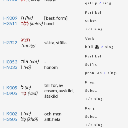
qal 3p
♂
sing.
Partikel
הַ
(ha)
H9009
[best. form]
Subst.
H3611
כֶּ֗לֶב
(kelev)
hund
♂/♀ sing.
Verb
תַּצִּ֤יג
H3322
sätta, ställa
(tatzig)
hifil
♂
sing.
Partikel
אוֹת
(vót)
H0853
-
Suffix
H9033
וֹ֙
(vó)
honom
pron. 3p
♂
sing.
Prep.
till, för, av
לְ
(le)
H9005
ensam, avskild,
Subst.
H0905
בָ֔ד
(vad)
åtskild
♂/♀ sing.
Konj.
וְ
(ve)
H9002
och, men
Subst.
H3605
כֹ֛ל
(khól)
allt, hela
♂/♀ sing.