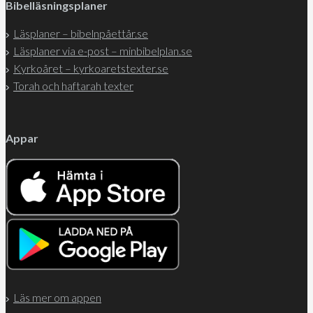
Bibelläsningsplaner
Läsplaner – bibelnpåettår.se
Läsplaner via e-post – minbibelplan.se
Kyrkoåret – kyrkoaretstexter.se
Torah och haftarah texter
Appar
Läs mer om appen