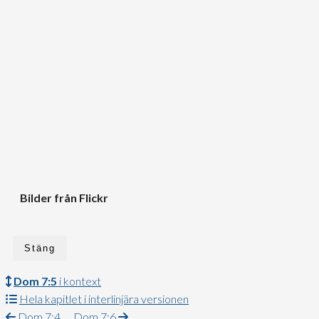
Bilder från Flickr
Stäng
Dom 7:5
i kontext
Hela kapitlet i interlinjära versionen
Dom 7:4
Dom 7:6