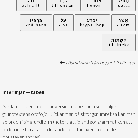
תַּצִּיג
אוֹתוֹ
לְבָד
וְכֹל
och allt
till ensam
- honom
sätta
אֲשֶׁר
יִכְרַע
עַל
בִּרְכָּיו
knä hans
på -
krypa ihop
som -
לִשְׁתּוֹת
till dricka
Läsriktning från höger till vänster
Interlinjär — tabell
Nedan finns en interlinjär version i tabellform som följer
grundtextens ordföljd. Klickar man på strongsnumret så kan man
se orden i sin grundform (notera att ibland gör grammatiken att
orden inte bara får andra ändelser utan även inledande
bokstäver ändras).