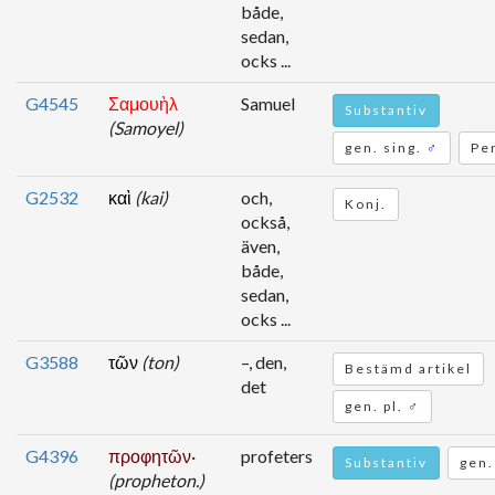
både,
sedan,
ocks ...
G4545
Σαμουὴλ
Samuel
Substantiv
(Samoyel)
gen. sing.
♂
Pe
G2532
καὶ
(kai)
och,
Konj.
också,
även,
både,
sedan,
ocks ...
G3588
τῶν
(ton)
–, den,
Bestämd artikel
det
gen. pl.
♂
G4396
προφητῶν·
profeters
Substantiv
gen.
(propheton.)