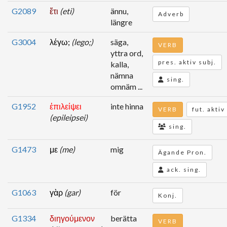
G2089
ἔτι
(eti)
ännu,
Adverb
längre
G3004
λέγω;
(lego;)
säga,
VERB
yttra ord,
pres. aktiv subj.
kalla,
nämna
sing.
omnäm ...
G1952
ἐπιλείψει
inte hinna
VERB
fut. aktiv
(epileipsei)
sing.
G1473
με
(me)
mig
Ägande Pron.
ack. sing.
G1063
γὰρ
(gar)
för
Konj.
G1334
διηγούμενον
berätta
VERB