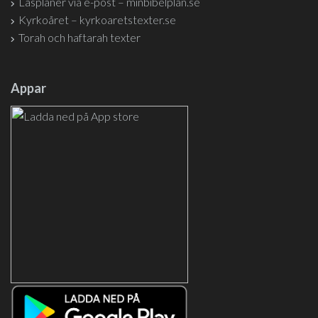
Läsplaner via e-post – minbibelplan.se
Kyrkoåret – kyrkoaretstexter.se
Torah och haftarah texter
Appar