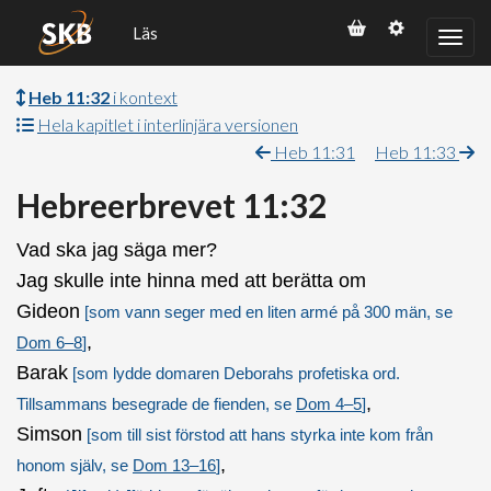
Läs
Heb 11:32
i kontext
Hela kapitlet i interlinjära versionen
Heb 11:31
Heb 11:33
Hebreerbrevet 11:32
Vad ska jag säga mer?
Jag skulle inte hinna med att berätta om
Gideon
[som vann seger med en liten armé på 300 män, se
,
Dom 6–8
]
Barak
[som lydde domaren Deborahs profetiska ord.
,
Tillsammans besegrade de fienden, se
Dom 4–5
]
Simson
[som till sist förstod att hans styrka inte kom från
,
honom själv, se
Dom 13–16
]