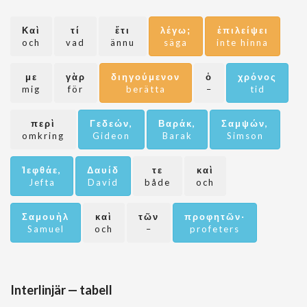
Καὶ
τί
ἔτι
λέγω;
ἐπιλείψει
och
vad
ännu
säga
inte hinna
με
γὰρ
διηγούμενον
ὁ
χρόνος
mig
för
berätta
–
tid
περὶ
Γεδεών,
Βαράκ,
Σαμψών,
omkring
Gideon
Barak
Simson
Ἰεφθάε,
Δαυίδ
τε
καὶ
Jefta
David
både
och
Σαμουὴλ
καὶ
τῶν
προφητῶν·
Samuel
och
–
profeters
Interlinjär — tabell