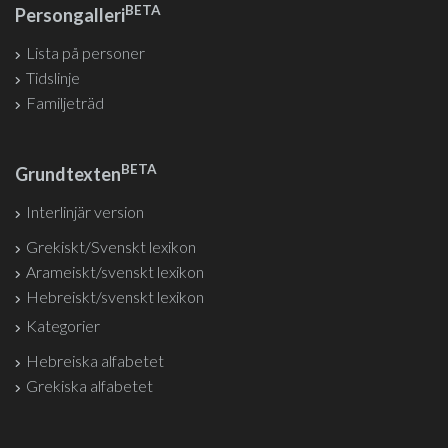
BETA
Persongalleri
Lista på personer
Tidslinje
Familjeträd
BETA
Grundtexten
Interlinjär version
Grekiskt/Svenskt lexikon
Arameiskt/svenskt lexikon
Hebreiskt/svenskt lexikon
Kategorier
Hebreiska alfabetet
Grekiska alfabetet