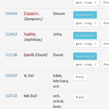
gen. sing.
♂
Pe
G4546
Σαμψών,
Simson
Substantiv
(Sampson,)
gen. sing.
♂
Pe
G2422
Ἰεφθάε,
Jefta
Substantiv
(Iephthae,)
gen. sing.
♂
Pe
G1138
Δαυίδ
(Dayid)
David
Substantiv
gen. sing.
♂
Pe
G5037
τε
(te)
både,
Konj.
inte bara,
och
G2532
καὶ
(kai)
och,
Konj.
också,
även,