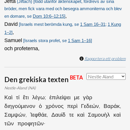
Jefta
(Jiftach)
[född utanför äktenskapet, fördrevs av sina
bröder, men fick vara med och besegra ammoniterna och blev
,
en domare, se
Dom 10:6–12:15
]
David
[Israels mest berömda kung, se
1 Sam 16–31
;
1 Kung
,
1–2
]
Samuel
[Israels stora profet, se
1 Sam 1–16
]
och profeterna,
Rapportera ett problem
BETA
Den grekiska texten
Nestle-Aland (NA)
Καὶ τί ἔτι λέγω; ἐπιλείψει με γὰρ
διηγούμενον ὁ χρόνος περὶ Γεδεών, Βαράκ,
Σαμψών, Ἰεφθάε, Δαυίδ τε καὶ Σαμουὴλ καὶ
τῶν προφητῶν·