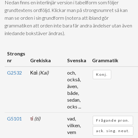
Nedan finns en interlinjär version i tabellform som följer
grundtextens ordföljd. Klickar man på strongsnumret så kan
man se orden i sin grundform (notera att ibland gör
grammatiken att orden inte bara får andra ändelser utan även
inledande bokstäver ändras).
Strongs
nr
Grekiska
Svenska
Grammatik
G2532
Καὶ
(Kai)
och,
Konj.
också,
även,
både,
sedan,
ocks ...
G5101
τί
(ti)
vad,
Frågande pron.
vilken,
ack. sing. neut.
vem