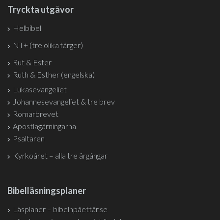
Tryckta utgåvor
Helbibel
NT+ (tre olika färger)
Rut & Ester
Ruth & Esther (engelska)
Lukasevangeliet
Johannesevangeliet & tre brev
Romarbrevet
Apostlagärningarna
Psaltaren
Kyrkoåret – alla tre årgångar
Bibelläsningsplaner
Läsplaner – bibelnpåettår.se