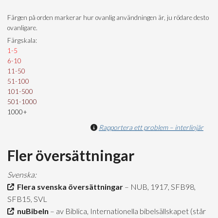
Färgen på orden markerar hur ovanlig användningen är, ju rödare desto
ovanligare.
Färgskala:
1-5
6-10
11-50
51-100
101-500
501-1000
1000+
Rapportera ett problem – interlinjär
Fler översättningar
Svenska:
Flera svenska översättningar
– NUB, 1917, SFB98,
SFB15, SVL
nuBibeln
– av Biblica, Internationella bibelsällskapet (står