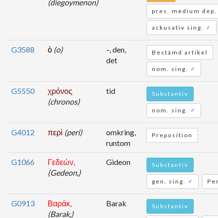
(diegoymenon)
pres. medium dep. 
ackusativ sing.
♂
G3588
ὁ
(o)
–, den,
Bestämd artikel
det
nom. sing.
♂
G5550
χρόνος
tid
Substantiv
(chronos)
nom. sing.
♂
G4012
περὶ
(peri)
omkring,
Preposition
runtom
G1066
Γεδεών,
Gideon
Substantiv
(Gedeon,)
gen. sing.
♂
Pe
G0913
Βαράκ,
Barak
Substantiv
(Barak,)