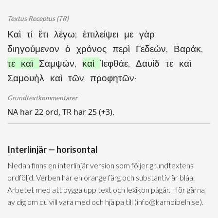
Textus Receptus (TR)
Καὶ τί ἔτι λέγω; ἐπιλείψει με γὰρ
διηγούμενον ὁ χρόνος περὶ Γεδεών, Βαράκ,
τε καὶ
Σαμψών,
καὶ
Ἰεφθάε, Δαυίδ τε καὶ
Σαμουὴλ καὶ τῶν προφητῶν·
Grundtextkommentarer
NA har 22 ord, TR har 25 (+3).
Interlinjär — horisontal
Nedan finns en interlinjär version som följer grundtextens
ordföljd. Verben har en orange färg och substantiv är blåa.
Arbetet med att bygga upp text och lexikon pågår. Hör gärna
av dig om du vill vara med och hjälpa till (info@karnbibeln.se).