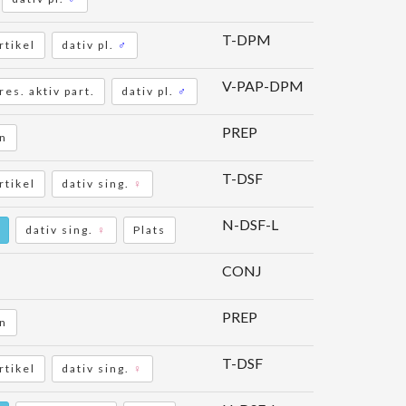
T-DPM
rtikel
dativ pl.
♂
V-PAP-DPM
res. aktiv part.
dativ pl.
♂
PREP
on
T-DSF
rtikel
dativ sing.
♀
N-DSF-L
dativ sing.
♀
Plats
CONJ
PREP
on
T-DSF
rtikel
dativ sing.
♀