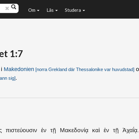
Om
Läs
Studera
et 1:7
 i
Makedonien
o
[norra
Grekland
där
Thessalonike
var huvudstad]
.
ann sig]
 πιστεύουσιν ἐν τῇ Μακεδονίᾳ καὶ ἐν τῇ Ἀχαΐᾳ