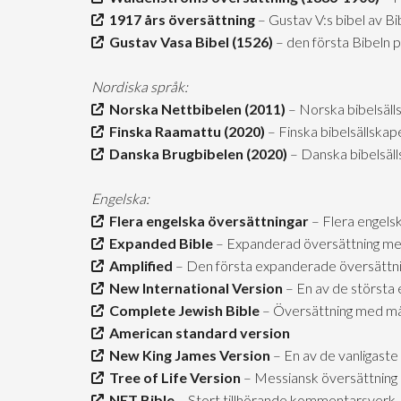
1917 års översättning
– Gustav V:s bibel av B
Gustav Vasa Bibel (1526)
– den första Bibeln 
Nordiska språk:
Norska Nettbibelen (2011)
– Norska bibelsäll
Finska Raamattu (2020)
– Finska bibelsällskap
Danska Brugbibelen (2020)
– Danska bibelsäl
Engelska:
Flera engelska översättningar
– Flera engels
Expanded Bible
– Expanderad översättning me
Amplified
– Den första expanderade översättn
New International Version
– En av de största 
Complete Jewish Bible
– Översättning med mån
American standard version
New King James Version
– En av de vanligaste
Tree of Life Version
– Messiansk översättning
NET Bible
– Stort tillhörande kommentarsverk, 