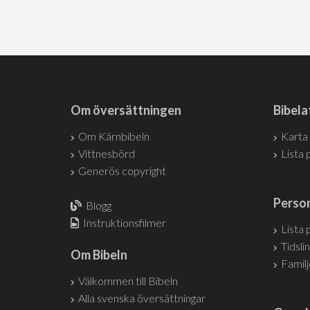
Om översättningen
Bibela
Om Kärnbibeln
Karta
Vittnesbörd
Lista 
Generös copyright
Person
Blogg
Instruktionsfilmer
Lista 
Tidslin
Om Bibeln
Famil
Välkommen till Bibeln
Alla svenska översättningar