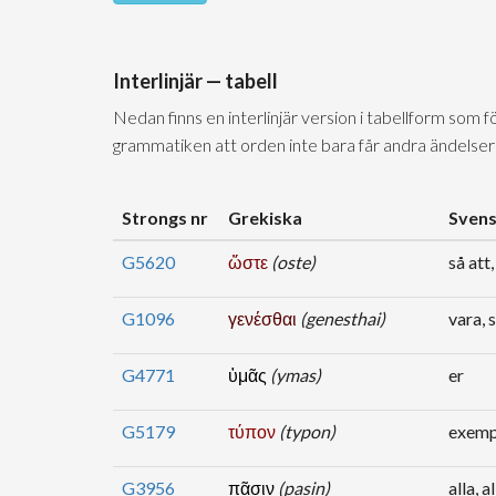
Interlinjär — tabell
Nedan finns en interlinjär version i tabellform som 
grammatiken att orden inte bara får andra ändelser
Strongs nr
Grekiska
Sven
G5620
ὥστε
(oste)
så att,
G1096
γενέσθαι
(genesthai)
vara, 
G4771
ὑμᾶς
(ymas)
er
G5179
τύπον
(typon)
exempe
G3956
πᾶσιν
(pasin)
alla, a