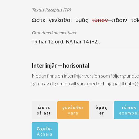
Textus Receptus (TR)
ὥστε γενέσθαι ὑμᾶς
τύπον
πᾶσιν το
Grundtextkommentarer
TR har 12 ord, NA har 14 (+2).
Interlinjär — horisontal
Nedan finns en interlinjär version som följer grundt
gärna av dig om du vill vara med och hjälpa till (info
ὥστε
γενέσθαι
ὑμᾶς
τύπον
så att
vara
er
exempel
Ἀχαΐᾳ.
Achaia