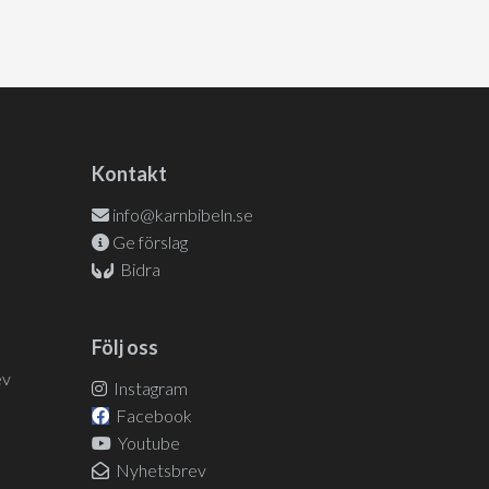
Kontakt
info@karnbibeln.se
Ge förslag
Bidra
Följ oss
ev
Instagram
Facebook
Youtube
Nyhetsbrev