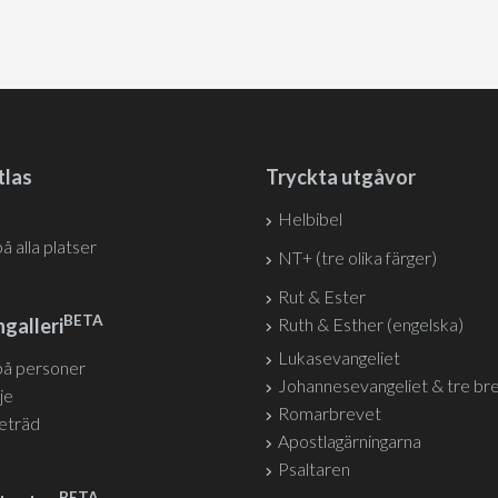
tlas
Tryckta utgåvor
Helbibel
på alla platser
NT+ (tre olika färger)
Rut & Ester
BETA
galleri
Ruth & Esther (engelska)
Lukasevangeliet
på personer
Johannesevangeliet & tre br
je
Romarbrevet
jeträd
Apostlagärningarna
Psaltaren
BETA