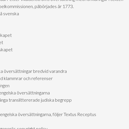
ibelkommissionen, påbörjades år 1773.
på svenska
skapet
et
lskapet
ka översättningar bredvid varandra
d klammrar och referenser
ingen
engelska översättningarna
ga translittererade judiska begrepp
 engelska översättningarna, följer Textus Receptus
generös copyright policy