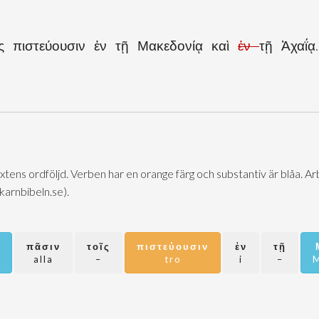
ῖς πιστεύουσιν ἐν τῇ Μακεδονίᾳ καὶ
ἐν
τῇ Ἀχαΐᾳ
extens ordföljd. Verben har en orange färg och substantiv är blåa. 
@karnbibeln.se).
πᾶσιν
τοῖς
πιστεύουσιν
ἐν
τῇ
alla
–
tro
i
–