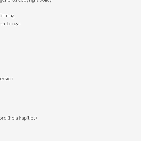
ättning
sättningar
version
d (hela kapitlet)