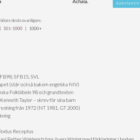
a
Achaia.
Substantiv
ödare desto ovanligare.
|
501-1000
|
1000+
SFB98, SFB15, SVL
skapet (står också bakom engelska NIV)
nska Folkbibeln 98 och grundtexten
Kenneth Taylor – skrev för sina barn
tredning från 1972 (NT 1981, GT 2000)
kning
 Textus Receptus
aul Petter Waldenströms översättning med förklaringar i texten