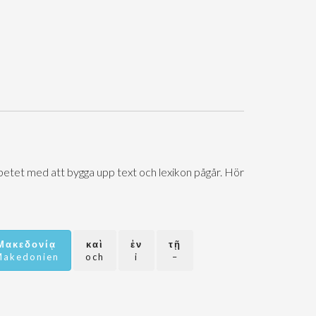
.
Arbetet med att bygga upp text och lexikon pågår. Hör
Μακεδονίᾳ
καὶ
ἐν
τῇ
Makedonien
och
i
–