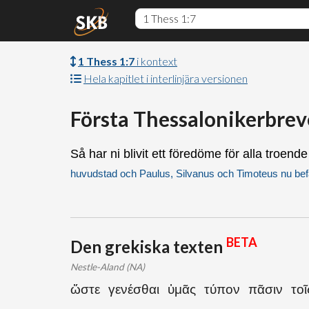
1 Thess 1:7
i kontext
Hela kapitlet i interlinjära versionen
Första Thessalonikerbrev
Så har ni blivit ett föredöme för alla troende
huvudstad och Paulus, Silvanus och Timoteus nu bef
BETA
Den grekiska texten
Nestle-Aland (NA)
ὥστε γενέσθαι ὑμᾶς τύπον πᾶσιν τοῖς