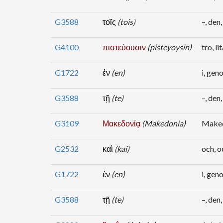
G3588
τοῖς
(tois)
–, den,
G4100
πιστεύουσιν
(pisteyoysin)
tro, li
G1722
ἐν
(en)
i, geno
G3588
τῇ
(te)
–, den,
G3109
Μακεδονίᾳ
(Makedonia)
Make
G2532
καὶ
(kai)
och, o
G1722
ἐν
(en)
i, geno
G3588
τῇ
(te)
–, den,