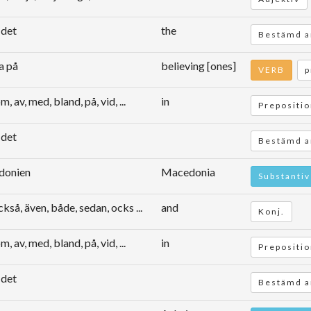
 det
the
Bestämd a
ta på
believing [ones]
VERB
p
m, av, med, bland, på, vid, ...
in
Prepositi
 det
Bestämd a
donien
Macedonia
Substantiv
ckså, även, både, sedan, ocks ...
and
Konj.
m, av, med, bland, på, vid, ...
in
Prepositi
 det
Bestämd a