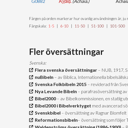
G0882
Ἀχαΐᾳ.
(Achaia.)
Achai
Färgen på orden markerar hur ovanlig användningen är, ju r
Färgskala:
1-5
|
6-10
|
11-50
|
51-100
|
101-500
Fler översättningar
Svenska:
Flera svenska översättningar
– NUB, 1917, 
nuBibeln
– av Biblica, Internationella bibelsäll
Svenska Folkbibeln 2015
– reviderad från Sve
Nya Levande Bibeln
– parafrasöversättning av 
Bibel2000
– av Bibelkommissionen, en statlig u
Bibel2000 i Bibelverktyget
med avancerad sö
Svenskbibel
– översättning av Ragnar Blomfelt
Reformationsbibeln
– översättning som följer
Waldenströms översättning (1886-1900)
– P