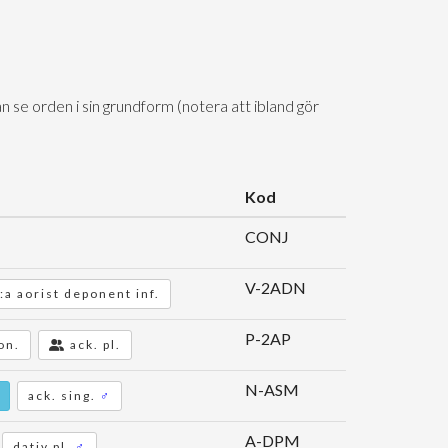
n se orden i sin grundform (notera att ibland gör
Kod
CONJ
V-2ADN
:a aorist deponent inf.
P-2AP
on.
ack. pl.
N-ASM
ack. sing.
♂
A-DPM
dativ pl.
♂