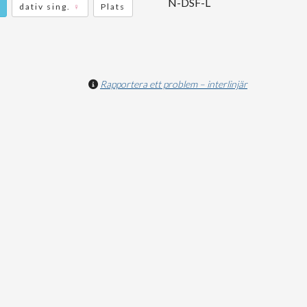
N-DSF-L
dativ sing.
♀
Plats
Rapportera ett problem – interlinjär