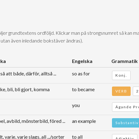
följer grundtextens ordföljd. Klickar man på strongsnumret så kan ma
 utan även inledande bokstäver ändras).
ska
Engelska
Grammatik
 så att både, därför, alltså ...
so as for
Konj.
ske, bli, bli gjort, komma
to became
VERB
2
you
Ägande Pr
l, avbild, mönsterbild, föred ...
an example
Substantiv
llt, varje, varje slags, all .../sorter
to all
Adjektiv