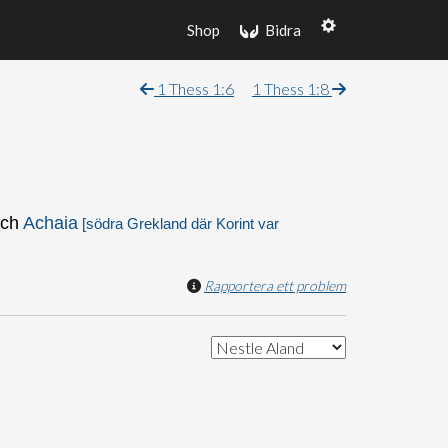
Shop
Bidra
1 Thess 1:6
1 Thess 1:8
ch
Achaia
[södra
Grekland
där
Korint
var
Rapportera ett problem
.