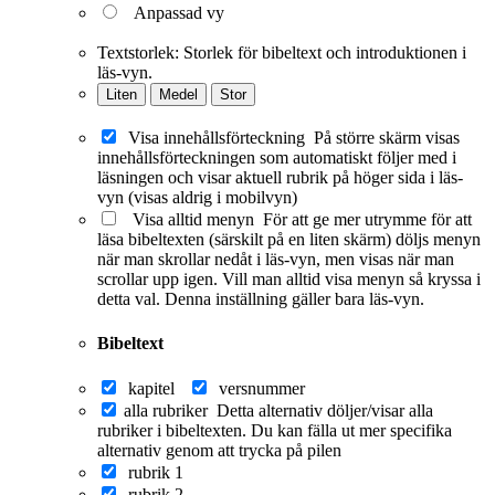
Anpassad vy
Textstorlek:
Storlek för bibeltext och introduktionen i
läs-vyn.
Liten
Medel
Stor
Visa innehållsförteckning
På större skärm visas
innehållsförteckningen som automatiskt följer med i
läsningen och visar aktuell rubrik på höger sida i läs-
vyn (visas aldrig i mobilvyn)
Visa alltid menyn
För att ge mer utrymme för att
läsa bibeltexten (särskilt på en liten skärm) döljs menyn
när man skrollar nedåt i läs-vyn, men visas när man
scrollar upp igen. Vill man alltid visa menyn så kryssa i
detta val. Denna inställning gäller bara läs-vyn.
Bibeltext
kapitel
versnummer
alla rubriker
Detta alternativ döljer/visar alla
rubriker i bibeltexten. Du kan fälla ut mer specifika
alternativ genom att trycka på pilen
rubrik 1
rubrik 2