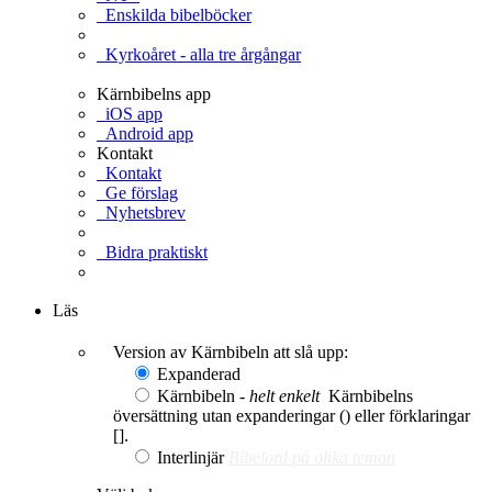
Enskilda bibelböcker
Kyrkoåret - alla tre årgångar
Kärnbibelns app
iOS app
Android app
Kontakt
Kontakt
Ge förslag
Nyhetsbrev
Bidra praktiskt
Ge en gåva
Läs
Version av Kärnbibeln att slå upp:
Expanderad
Kärnbibeln -
helt enkelt
Kärnbibelns
översättning utan expanderingar () eller förklaringar
[].
Interlinjär
Bibelord på olika teman